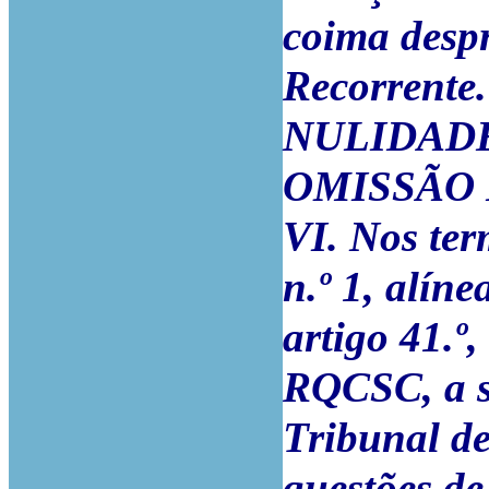
coima despr
Recorrente.
NULIDADE
OMISSÃO
VI. Nos ter
n.º 1, alíne
artigo 41.º
RQCSC, a s
Tribunal de
questões de