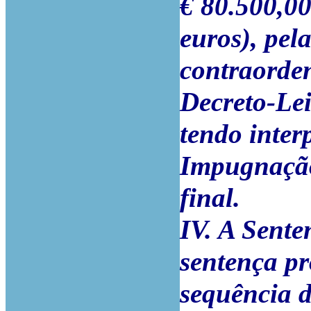
€ 80.500,00
euros), pela
contraorden
Decreto-Lei
tendo inter
Impugnação
final.
IV. A Sente
sentença pr
sequência 