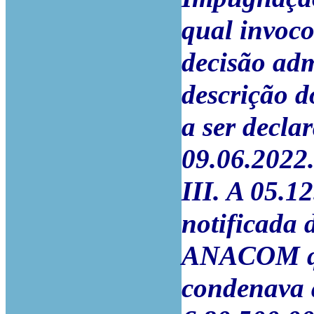
qual invoco
decisão adm
descrição d
a ser decla
09.06.2022
III. A 05.1
notificada 
ANACOM qu
condenava 