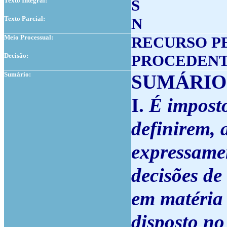
Texto Integral:
S
Texto Parcial:
N
Meio Processual:
RECURSO P
Decisão:
PROCEDEN
Sumário:
SUMÁRIO
I.
É imposto
definirem,
expressamen
decisões de
em matéria 
disposto no