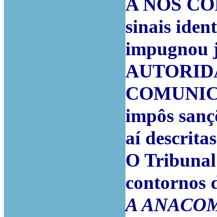
A NOS CO
sinais iden
impugnou j
AUTORID
COMUNICA
impôs sançõ
aí descritas
O Tribunal
contornos 
A ANACOM pr