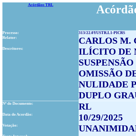
Acórdãos TRL
Acórdão
Processo:
313/22.0YUSTR.L1-PICRS
Relator:
CARLOS M.
Descritores:
ILÍCITO D
SUSPENSÃO
OMISSÃO D
NULIDADE 
DUPLO GRA
Nº do Documento:
RL
Data do Acordão:
10/29/2025
Votação:
UNANIMIDA