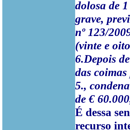
dolosa de 
grave, previ
nº 123/200
(vinte e oit
6.Depois de
das coimas 
5., condena
de € 60.000,
É dessa se
recurso in