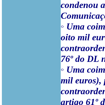
condenou a
Comunicaçõe
◦
Uma coima
oito mil eu
contraorden
76º do DL n
◦
Uma coima
mil euros),
contraorden
artigo 61º 