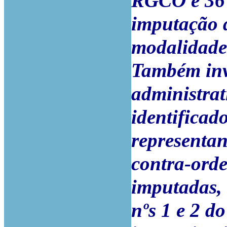
RGCO e 36
imputação d
modalidade
Também inv
administrat
identificad
representan
contra-ord
imputadas, 
nºs 1 e 2 