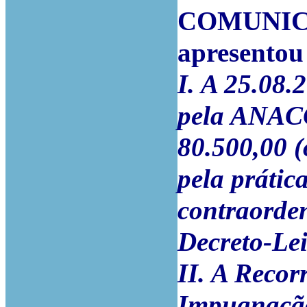
COMUNICAÇ
apresentou 
I. A 25.08.
pela ANAC
80.500,00 (
pela prátic
contraorden
Decreto-Lei
II. A Recor
Impugnação 