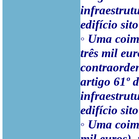
infraestrut
edifício si
◦
Uma coima
três mil eur
contraorden
artigo 61º 
infraestrut
edifício si
◦
Uma coima
mil euros),