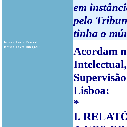
em instânci
pelo Tribun
tinha o mún
Decisão Texto Parcial:
Decisão Texto Integral:
Acordam na
Intelectual
Supervisão
Lisboa:
*
I. RELAT