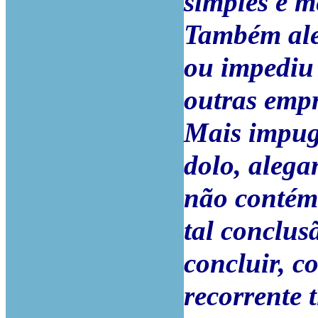
simples e m
Também aleg
ou impediu 
outras emp
Mais impug
dolo, alega
não contém 
tal conclus
concluir, c
recorrente 