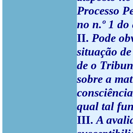
Processo Pe
no n.º 1 do
II.
Pode ob
situação de
de o Tribun
sobre a mat
consciência
qual tal fu
III.
A avali