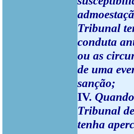
susceptibil
admoestaçã
Tribunal t
conduta ant
ou as circu
de uma eve
sanção;
IV.
Quando,
Tribunal de
tenha aper