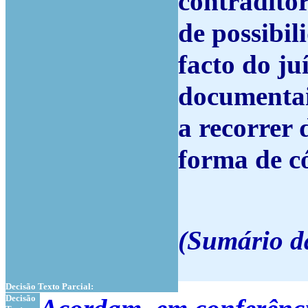
contraditór
de possibil
facto do ju
documentai
a recorrer 
forma de c
(Sumário da
Decisão Texto Parcial:
Decisão