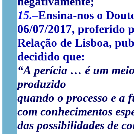
negativamente;
15.–
Ensina-nos o Dout
06/07/2017, proferido 
Relação de Lisboa, pub
decidido que:
“A
perícia
…
é
um
mei
produzido
quando
o
processo
e
a
f
com
conhecimentos
esp
das
possibilidades
de
co