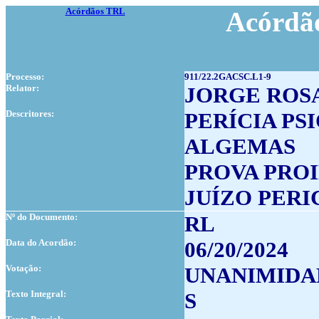
Acórdãos TRL
Acórdão
Processo:
911/22.2GACSC.L1-9
Relator:
JORGE ROS
Descritores:
PERÍCIA PS
ALGEMAS
PROVA PRO
JUÍZO PERI
Nº do Documento:
RL
Data do Acordão:
06/20/2024
Votação:
UNANIMIDA
Texto Integral:
S