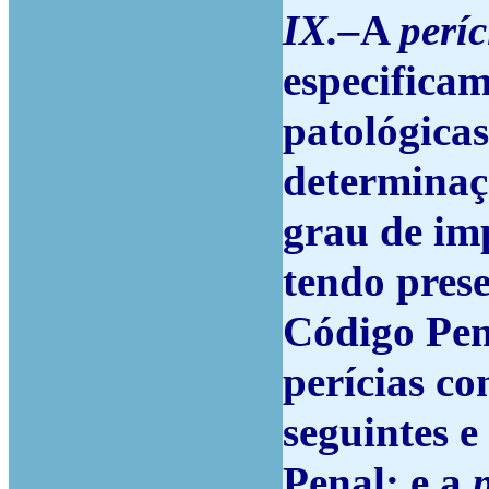
IX.–
A
períc
especificam
patológica
determinaç
grau de im
tendo prese
Código Pena
perícias co
seguintes e
Penal; e a