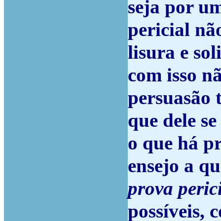
seja por um
pericial nã
lisura e so
com isso nã
persuasão t
que dele se
o que há pr
ensejo a q
prova peric
possíveis, 