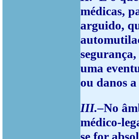
médicas, p
arguido, q
automutila
segurança,
uma eventua
ou danos a 
III.–
No âmb
médico-lega
se for abso