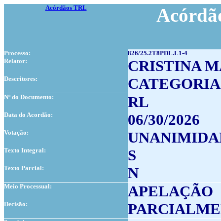
Acórdãos TRL
Acórdão
Processo:
826/25.2T8PDL.L1-4
Relator:
CRISTINA M
Descritores:
CATEGORIA
Nº do Documento:
RL
Data do Acordão:
06/30/2026
Votação:
UNANIMIDA
Texto Integral:
S
Texto Parcial:
N
Meio Processual:
APELAÇÃO
Decisão:
PARCIALME