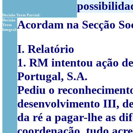
possibilida
Decisão Texto Parcial:
Decisão
Acordam na Secção Soc
Texto
Integral:
I. Relatório
1.
RM
intentou ação de
Portugal, S.A.
Pediu o reconhecimento
desenvolvimento III, d
da ré a pagar-lhe as di
coordenação, tudo acre