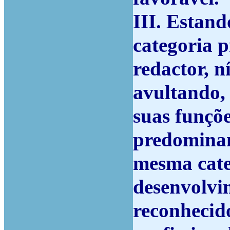
III.
Estando
categoria p
redactor, n
avultando, 
suas funçõ
predominan
mesma cate
desenvolvim
reconhecid