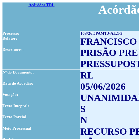
Acórdãos TRL
Acórdão
Processo:
163/26.5PAMTJ-A.L1-3
Relator:
FRANCISCO
Descritores:
PRISÃO PR
PRESSUPOS
Nº do Documento:
RL
Data do Acordão:
05/06/2026
Votação:
UNANIMIDA
Texto Integral:
S
Texto Parcial:
N
Meio Processual:
RECURSO P