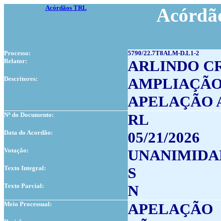
Acórdãos TRL
Acórdão
Processo:
5790/22.7T8ALM-D.L1-2
Relator:
ARLINDO C
Descritores:
AMPLIAÇÃO
APELAÇÃO
Nº do Documento:
RL
Data do Acordão:
05/21/2026
Votação:
UNANIMIDA
Texto Integral:
S
Texto Parcial:
N
Meio Processual:
APELAÇÃO