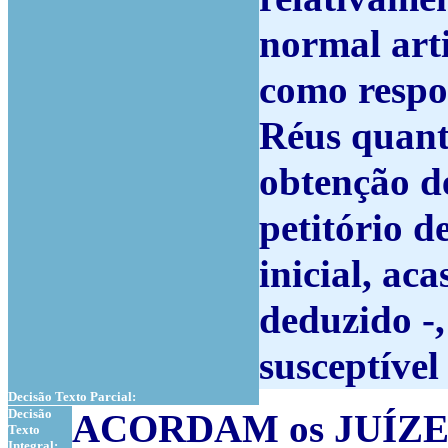
normal arti
como respo
Réus quant
obtenção d
petitório d
inicial, ac
deduzido -,
susceptíve
Decisão Texto Parcial:
Decisão
ACORDAM os JUÍZ
Texto
Integral: