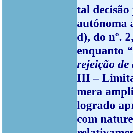
tal decisã
autónoma a
d), do nº. 
enquanto
“
rejeição de
III – Limit
mera ampli
logrado ap
com nature
relativamen