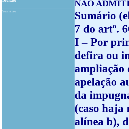
Decisão:
NÃO ADMIT
Sumário:
Sumário (el
7 do artº. 
I – Por pri
defira ou i
ampliação 
apelação a
da impugna
(caso haja
alínea b), d