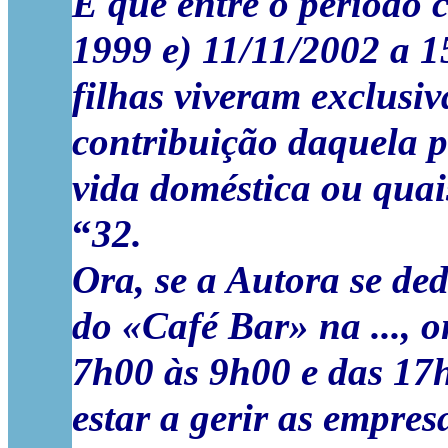
E que entre o período 
1999 e)
11/11/2002 a 1
filhas
viveram exclusiv
contribuição daquela 
vida doméstica ou quai
“
32.
Ora, se a Autora se de
do «
Café Bar
» na ..., 
7h00 às 9h00 e das 17
estar a gerir as empres