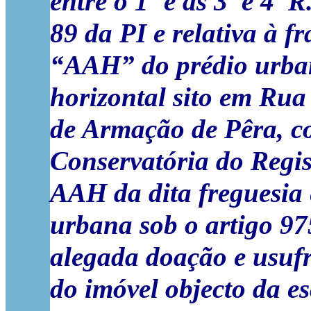
entre o 1º e as 3ª e 4ª
89 da PI e relativa à f
“AAH” do prédio urba
horizontal sito em Rua
de Armação de Pêra, co
Conservatória do Regist
AAH da dita freguesia e
urbana sob o artigo 9
alegada doação e usufr
do imóvel objecto da es