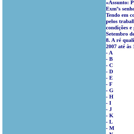
«Assunto: P
Exmºs senho
Tendo em co
pelos trabal
condições e 
Setembro de
8. A ré qual
2007 até às
- A
- B
- C
- D
- E
- F
- G
- H
- I
- J
- K
- L
- M