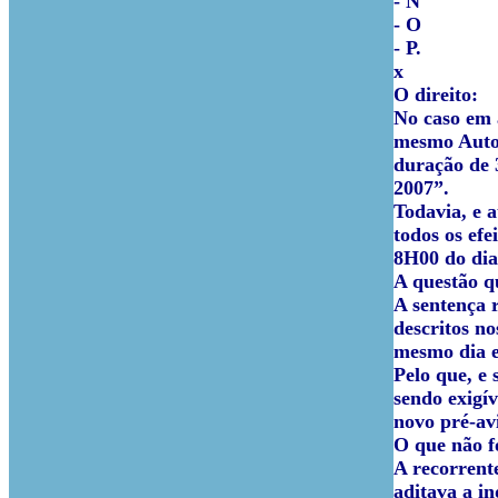
- N
- O
- P.
x
O direito:
No caso em 
mesmo Autor
duração de 
2007”.
Todavia, e 
todos os efe
8H00 do dia
A questão q
A sentença 
descritos no
mesmo dia e
Pelo que, e 
sendo exigív
novo pré-av
O que não fo
A recorrent
aditava a i