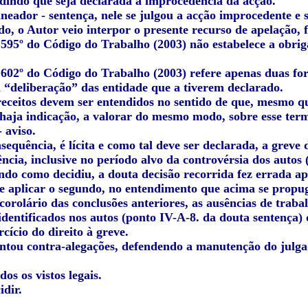
dindo que seja declarada a improcedência da acção.
neador - sentença, nele se julgou a acção improcedente e 
o, o Autor veio interpor o presente recurso de apelação, 
 595º do Código do Trabalho (2003) não estabelece a obrig
º 602º do Código do Trabalho (2003) refere apenas duas fo
a “deliberação” das entidade que a tiverem declarado.
preceitos devem ser entendidos no sentido de que, mesmo 
haja indicação, a valorar do mesmo modo, sobre esse termo
 aviso.
sequência, é lícita e como tal deve ser declarada, a greve
ncia, inclusive no período alvo da controvérsia dos autos
ndo como decidiu, a douta decisão recorrida fez errada ap
de aplicar o segundo, no entendimento que acima se propug
corolário das conclusões anteriores, as ausências de trab
identificados nos autos (ponto IV-A-8. da douta sentença)
rcício do direito à greve.
ntou contra-alegações, defendendo a manutenção do julga
os os vistos legais.
dir.