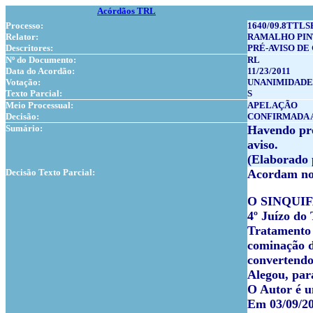
Acórdãos TRL
Processo:
1640/09.8TTLS
Relator:
RAMALHO PI
Descritores:
PRÉ-AVISO DE
Nº do Documento:
RL
Data do Acordão:
11/23/2011
Votação:
UNANIMIDADE
Texto Parcial:
S
Meio Processual:
APELAÇÃO
Decisão:
CONFIRMADA 
Sumário:
Havendo pro
aviso.
(Elaborado 
Decisão Texto Parcial:
Acordam no 
O
SINQUIFA 
4º Juízo do
Tratamento 
cominação d
convertendo
Alegou, para
O Autor é u
Em 03/09/20