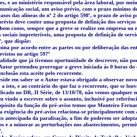
s, e ao ministério responsável pela área laboral, por mei
municação social, um aviso prévio, com o prazo mínimo de 
casos das alíneas do nº 2 do artigo 598º, o prazo de aviso pr
 prévio deve conter uma proposta de definição dos serviço
, bem como, sempre que a greve se realize em empresa ou es
 sociais impreteríveis, uma proposta de definição de serv
º, que dispõe:
mina por acordo entre as partes ou por deliberação das e
revistos no artigo 597º
ualidade que já tivemos oportunidade de descrever, não p
 Autor pretendeu prorrogar a greve iniciada às 0 horas do
clusão esta aceite pelo recorrente.
eside em saber se o Autor estava obrigado a observar novo
a isto, e ao contrário do que faz o recorrente, que se lo
blicado no DR, II Série, de 13/10/78, não vemos qualquer 
m vindo a escrever sobre o assunto, inclusivé por referên
opósito da função do pré-aviso temos que Monteiro Ferna
a exigência do pré-aviso relaciona-se principalmente com 
o antecipada da paralisação, a fim de poderem ser adopta
s e a minorar as perturbações nos abastecimentos, permi
”.