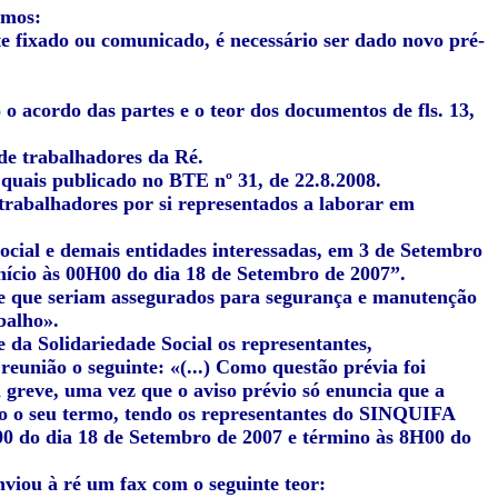
emos:
e fixado ou comunicado, é necessário ser dado novo pré-
 o acordo das partes e o teor dos documentos de fls. 13,
de trabalhadores da Ré.
 quais publicado no BTE nº 31, de 22.8.2008.
trabalhadores por si representados a laborar em
Social e demais entidades interessadas, em 3 de Setembro
início às 00H00 do dia 18 de Setembro de 2007”
.
-se que seriam assegurados para segurança e manutenção
balho».
 da Solidariedade Social os representantes,
 reunião o seguinte:
«(...) Como questão prévia foi
reve, uma vez que o aviso prévio só enuncia que a
do o seu termo, tendo os representantes do SINQUIFA
00 do dia 18 de Setembro de 2007 e término às 8H00 do
nviou à ré um fax com o seguinte teor: