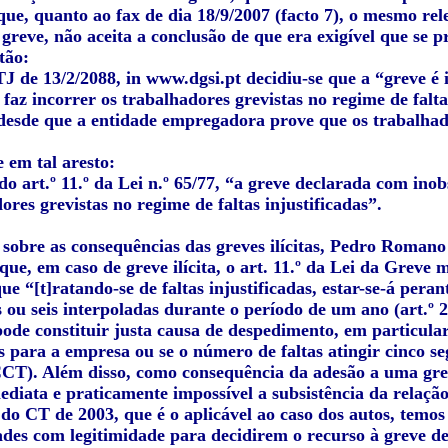
 que, quanto ao fax de dia 18/9/2007 (facto 7), o mesmo r
greve, não aceita a conclusão de que era exigível que se p
tão:
TJ de 13/2/2088, in www.dgsi.pt decidiu-se que a “
greve é 
 faz incorrer os trabalhadores grevistas no regime de falta
, desde que a entidade empregadora prove que os trabalhad
 em tal aresto:
o art.º 11.º da Lei n.º 65/77, “
a greve declarada com inob
ores grevistas no regime de faltas injustificadas”.
 sobre as consequências das greves ilícitas, Pedro Romano
 que, em caso de greve ilícita, o art. 11.º da Lei da Greve 
ue “[t]ratando-se de faltas injustificadas, estar-se-á peran
 ou seis interpoladas durante o período de um ano (art.º 27
pode constituir justa causa de despedimento, em particular
s para a empresa ou se o número de faltas atingir cinco seg
CCT). Além disso, como consequência da adesão a uma greve
ediata e praticamente impossível a subsistência da relação
o CT de 2003, que é o aplicável ao caso dos autos, temos 
dades com legitimidade para decidirem o recurso à greve d