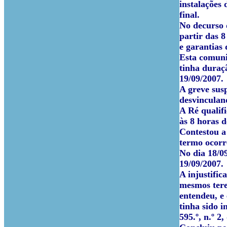
instalações 
final.
No decurso 
partir das 8
e garantias 
Esta comuni
tinha duraçã
19/09/2007.
A greve sus
desvinculan
A Ré qualifi
às 8 horas d
Contestou a
termo ocorr
No dia 18/0
19/09/2007.
A injustific
mesmos tere
entendeu, e 
tinha sido i
595.º, n.º 