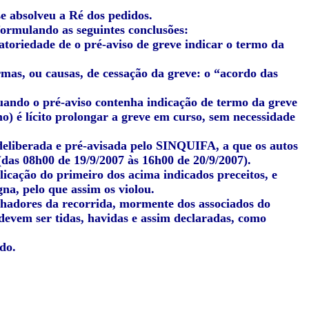
se absolveu a Ré dos pedidos.
formulando as seguintes conclusões:
atoriedade de o pré-aviso de greve indicar o termo da
rmas, ou causas, de cessação da greve: o “acordo das
quando o pré-aviso contenha indicação de termo da greve
) é lícito prolongar a greve em curso, sem necessidade
 deliberada e pré-avisada pelo SINQUIFA, a que os autos
 (das 08h00 de 19/9/2007 às 16h00 de 20/9/2007).
licação do primeiro dos acima indicados preceitos, e
na, pelo que assim os violou.
alhadores da recorrida, mormente dos associados do
 devem ser tidas, havidas e assim declaradas, como
do.