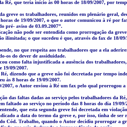
da Ré, que teria início às 00 horas de 18/09/2007, por te
da greve os trabalhadores, reunidos em plenário geral, de
 horas de 19/09/2007, o que o autor comunicou à ré por fa
do pré- aviso de 03.09.2007”
.
cação não pode ser entendida como prorrogação da greve i
o ilimitada; o que sucedeu é que, através do fax de 18/09/
pende, no que respeita aos trabalhadores que a ela aderire
do-os do dever de assiduidade.
cou como falta injustificada a ausência dos trabalhadores, 
e 19/09/2007.
 Ré, dizendo que a greve não foi decretada por tempo ind
eu às 8 horas de 19/09/2007.
9/2007, o Autor enviou à Ré um fax pelo qual prorrogou a 
ação das faltas dadas ao serviço pelos trabalhadores da Ré,
m faltado ao serviço no período das 8 horas do dia 19/09/
entende, que esta segunda greve foi decretada em violação 
ndicado a data do termo da greve e, por isso, tinha de ser 
2, do Cód. Trabalho, quando o Autor decidiu prorrogar a g