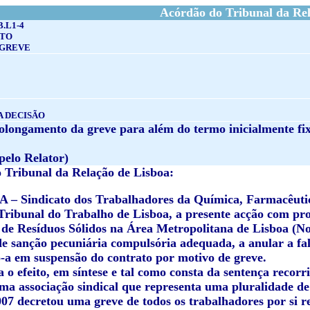
Acórdão do Tribunal da Rel
B.L1-4
NTO
 GREVE
A DECISÃO
longamento da greve para além do termo inicialmente fix
pelo Relator)
Tribunal da Relação de Lisboa:
– Sindicato dos Trabalhadores da Química, Farmacêutica
 Tribunal do Trabalho de Lisboa, a presente acção com p
de Resíduos Sólidos na Área Metropolitana de Lisboa (Nor
e sanção pecuniária compulsória adequada, a anular a falt
-a em suspensão do contrato por motivo de greve.
 o efeito, em síntese e tal como consta da sentença recorr
ma associação sindical que representa uma pluralidade de
07 decretou uma greve de todos os trabalhadores por si r