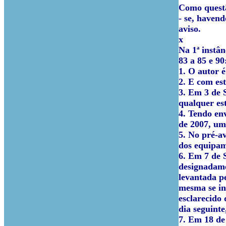
Como questã
- se, haven
aviso.
x
Na 1ª instân
83 a 85 e 90
1. O autor 
2. E com es
3. Em 3 de 
qualquer es
4. Tendo en
de 2007, um
5. No pré-a
dos equipa
6. Em 7 de 
designadame
levantada p
mesma se in
esclarecido
dia seguint
7. Em 18 de