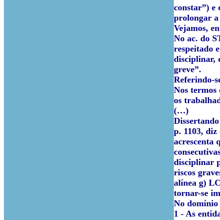
constar”) e
prolongar a 
Vejamos, en
No ac. do S
respeitado e
disciplinar
greve
”.
Referindo-se
Nos termos d
os trabalhad
(…)
Dissertando
p. 1103, diz
acrescenta q
consecutivas
disciplinar 
riscos grave
alínea g) L
tornar-se im
No domínio d
1 - As enti