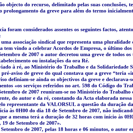
o objecto do recurso, delimitado pelas suas conclusões, t
do prolongamento da greve para além do termo inicialment
cia foram considerados assentes os seguintes factos, atento
:
é uma associação sindical que representa uma pluralidade 
ta tem vindo a celebrar Acordos de Empresa, o último dos
Setembro de 2007 o autor decretou uma greve de todos os 
tabelecimento ou instalações da ora Ré.
viado à ré, ao Ministério do Trabalho e da Solidariedade 
 pré-aviso de greve do qual constava que a greve “
teria «
viso definiam-se ainda os objectivos da greve e declarava
mentos
«os serviços referidos no art. 598 do Código do Tra
Setembro de 2007 reuniram-se no Ministério do Trabalho e
nte, do autor e da ré, constando da Acta elaborada nessa
elo representante da VALORSUL a questão da duração da g
icia às 0H00 do dia 18 de Setembro de 2007, não indican
 que a mesma terá a duração de 32 horas com início às 0H
e, 19 de Setembro de 2007».
 Setembro de 2007, pelas 18 horas e 06 minutos, o autor e