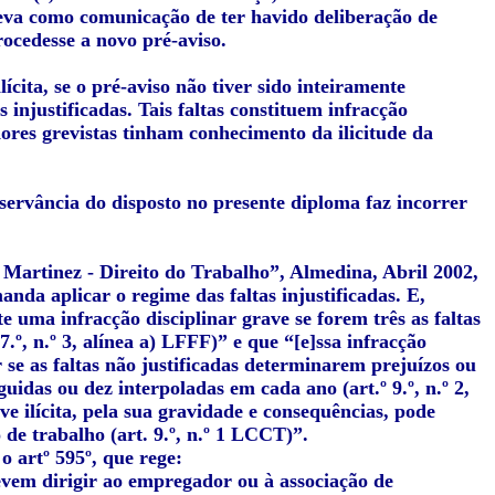
eleva como comunicação de ter havido deliberação de
rocedesse a novo pré-aviso.
ilícita, se o pré-aviso não tiver sido inteiramente
s injustificadas. Tais faltas constituem infracção
ores grevistas tinham conhecimento da ilicitude da
servância do disposto no presente diploma faz incorrer
 Martinez - Direito do Trabalho”, Almedina, Abril 2002,
manda aplicar o regime das faltas injustificadas. E,
te uma infracção disciplinar grave se forem três as faltas
.º, n.º 3, alínea a) LFFF)” e que “[e]ssa infracção
 se as faltas não justificadas determinarem prejuízos ou
uidas ou dez interpoladas em cada ano (art.º 9.º, n.º 2,
 ilícita, pela sua gravidade e consequências, pode
 de trabalho (art. 9.º, n.º 1 LCCT)
”.
o artº 595º, que rege:
evem dirigir ao empregador ou à associação de