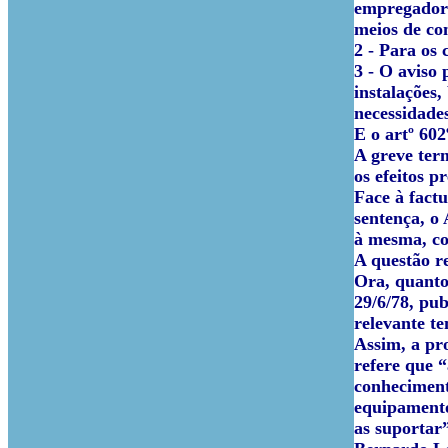
empregadore
meios de co
2 - Para os 
3 - O aviso
instalações
necessidades
E o artº 602
A greve ter
os efeitos p
Face à fact
sentença, o
à mesma, con
A questão r
Ora, quanto 
29/6/78, pu
relevante te
Assim, a pr
refere que
“
conheciment
equipamento
as suportar