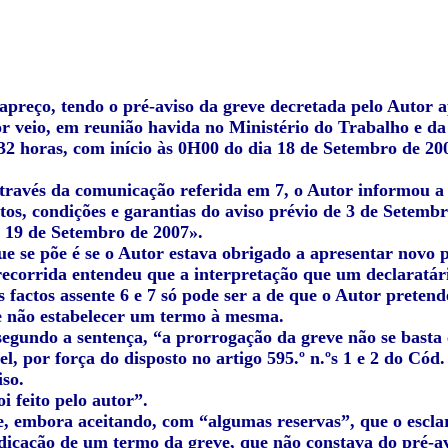
apreço, tendo o pré-aviso da greve decretada pelo Autor ap
 veio, em reunião havida no Ministério do Trabalho e da 
32 horas, com início às 0H00 do dia 18 de Setembro de 20
através da comunicação referida em 7, o Autor informou a 
itos, condições e garantias do aviso prévio de 3 de Setembr
 19 de Setembro de 2007».
ue se põe é se o Autor estava obrigado a apresentar novo 
recorrida entendeu que a
interpretação que um declaratár
s factos assente 6 e 7 só pode ser a de que o Autor pretend
 não estabelecer um termo à mesma.
segundo a sentença, “
a prorrogação da greve não se basta
el, por força do disposto no artigo 595.º n.ºs 1 e 2 do Có
iso.
i feito pelo auto
r”.
e, embora aceitando, com “algumas reservas”, que o escla
ndicação de um termo da greve, que não constava do pré-av