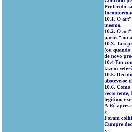
Concluiu pe
Proferido sa
Inconformad
10.1. O artº
mesma.
10.2. O art
partes” ou 
10.3. Tais 
(ou quando 
de novo pré-
10.4 Em con
fazem referê
10.5. Decidi
absteve-se 
10.6. Como 
recorrente, 
legítimo exe
A Ré aprese
x
Foram colhid
Cumpre deci
x