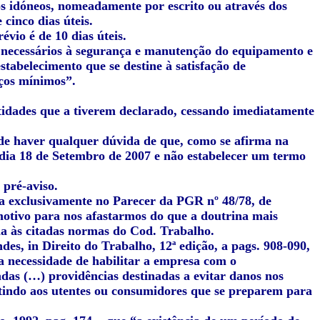
os idóneos, nomeadamente por escrito ou através dos
cinco dias úteis.
évio é de 10 dias úteis.
s necessários à segurança e manutenção do equipamento e
tabelecimento que se destine à satisfação de
iços mínimos”.
ntidades que a tiverem declarado, cessando imediatamente
ode haver qualquer dúvida de que, como se afirma na
 dia 18 de Setembro de 2007 e não estabelecer um termo
 pré-aviso.
uva exclusivamente no Parecer da PGR nº 48/78, de
motivo para nos afastarmos do que a doutrina mais
cia às citadas normas do Cod. Trabalho.
ndes, in
Direito do Trabalho, 12ª edição
, a pags. 908-090,
a necessidade de habilitar a empresa com o
das (…) providências destinadas a evitar danos nos
tindo aos utentes ou consumidores que se preparem para