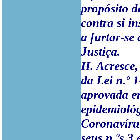
propósito d
contra si i
a furtar-se
Justiça.
H. Acresce,
da Lei n.º 
aprovada em
epidemioló
Coronavíru
seus n.ºs 3