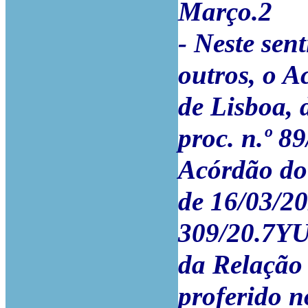
Março.2
- Neste sen
outros, o A
de Lisboa, 
proc. n.º 
Acórdão do
de 16/03/20
309/20.7YU
da Relação 
proferido n