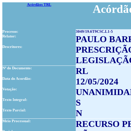
Acórdãos TRL
Acórdão
Processo:
3049/19.6T9CSC.L1-5
Relator:
PAULO BAR
Descritores:
PRESCRIÇÃ
LEGISLAÇÃO
Nº do Documento:
RL
Data do Acordão:
12/05/2024
Votação:
UNANIMIDA
Texto Integral:
S
Texto Parcial:
N
Meio Processual:
RECURSO P