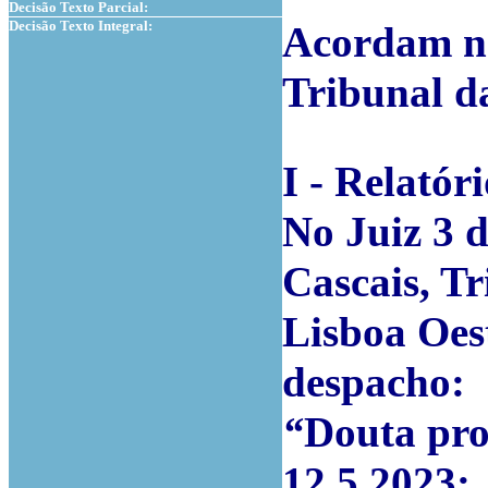
Decisão Texto Parcial:
Decisão Texto Integral:
Acordam na
Tribunal d
I - Relatór
No Juiz 3 
Cascais, T
Lisboa Oest
despacho:
“
Douta pro
12.5.2023: