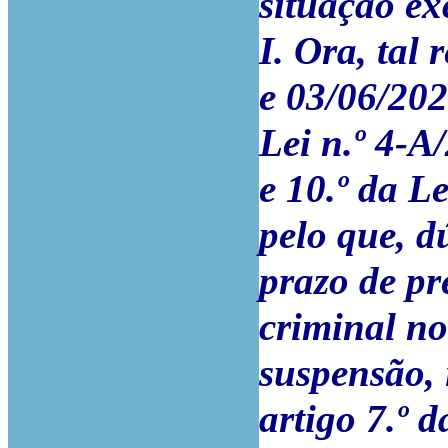
situação ex
I. Ora, tal
e 03/06/2020
Lei n.º 4-A/
e 10.º da L
pelo que, d
prazo de pr
criminal no
suspensão, 
artigo 7.º d