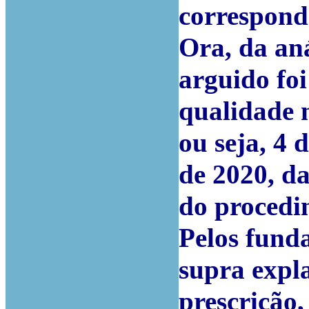
correspond
Ora, da aná
arguido foi
qualidade 
ou seja, 4 
de 2020, d
do procedi
Pelos funda
supra expla
prescrição