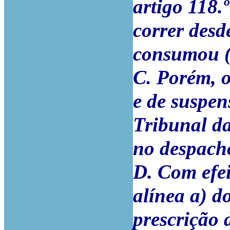
artigo 118.
correr desd
consumou (c
C. Porém, 
e de suspen
Tribunal da
no despacho
D. Com efei
alínea a) do
prescrição 