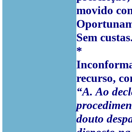
movido con
Oportuname
Sem custas
*
Inconforma
recurso, c
“A. Ao decl
procediment
douto desp