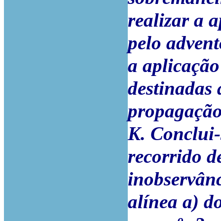
realizar a 
pelo adven
a aplicaçã
destinadas 
propagação
K. Conclui-
recorrido d
inobservânc
alínea a) d