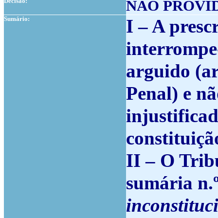
Decisão:
NÃO PROVI
Sumário:
I – A presc
interrompe-
arguido (art
Penal) e n
injustifica
constituiçã
II – O Trib
sumária n.
inconstituc