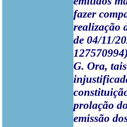
emitidos m
fazer comp
realização 
de 04/11/202
127570994)
G. Ora, tai
injustificad
constituiçã
prolação d
emissão do