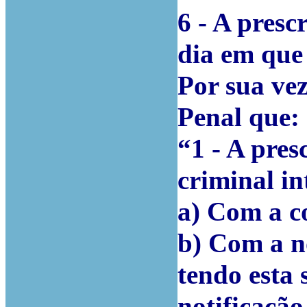
6 - A presc
dia em que 
Por sua vez
Penal que:
“1 - A pre
criminal i
a) Com a c
b) Com a n
tendo esta 
notificação