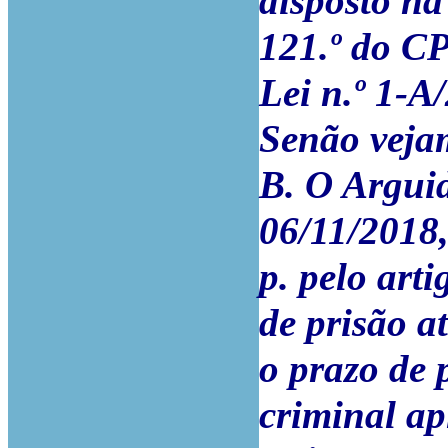
disposto na 
121.º do CP 
Lei n.º 1-A
Senão veja
B. O Argui
06/11/2018,
p. pelo art
de prisão a
o prazo de 
criminal apl