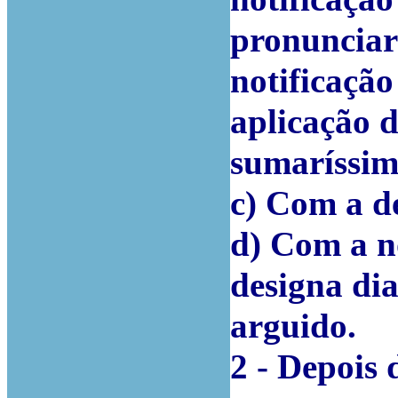
pronunciar
notificaçã
aplicação 
sumaríssim
c) Com a d
d) Com a n
designa di
arguido.
2 - Depois