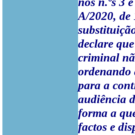
nos n.ºs 3 e
A/2020, de
substituiçã
declare que
criminal nã
ordenando 
para a cont
audiência d
forma a que
factos e di