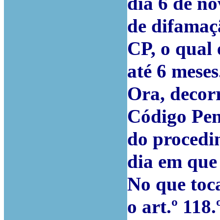
dia 6 de n
de difamaçã
CP, o qual
até 6 meses
Ora, decorr
Código Pen
do procedi
dia em que 
No que toca
o art.º 118