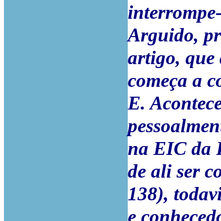
interrompe-
Arguido, p
artigo, que
começa a co
E. Acontece
pessoalmen
na EIC da P
de ali ser c
138), todav
e conhecedo