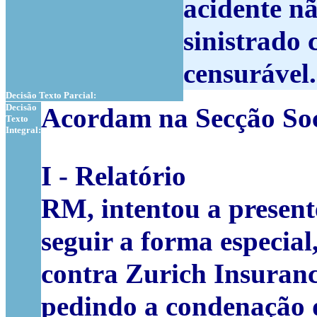
acidente n
sinistrado
censurável.
Decisão Texto Parcial:
Decisão
Acordam na Secção Soc
Texto
Integral:
I - Relatório
RM
, intentou a presen
seguir a forma especial
contra
Zurich Insuran
pedindo a condenação 