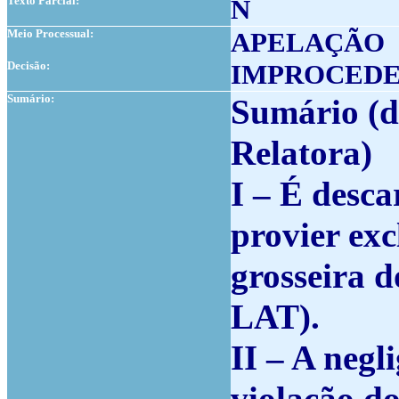
Texto Parcial:
N
Meio Processual:
APELAÇÃO
Decisão:
IMPROCED
Sumário:
Sumário (d
Relatora)
I –
É descar
provier exc
grosseira d
LAT).
II –
A negli