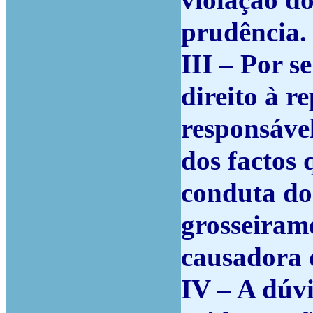
violação do
prudência.
III –
Por se
direito à r
responsáve
dos factos
conduta do
grosseirame
causadora 
IV –
A dúvi