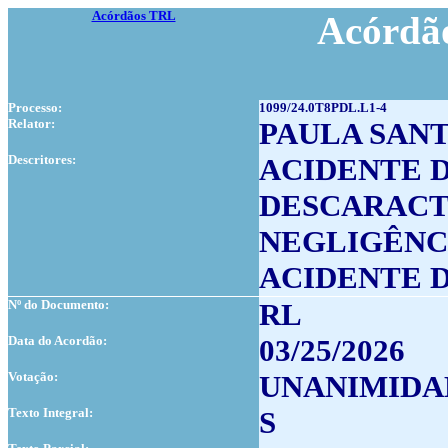
Acórdãos TRL
Acórdão
Processo:
1099/24.0T8PDL.L1-4
Relator:
PAULA SAN
Descritores:
ACIDENTE 
DESCARACT
NEGLIGÊNC
ACIDENTE 
Nº do Documento:
RL
Data do Acordão:
03/25/2026
Votação:
UNANIMIDA
Texto Integral:
S