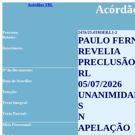
Acórdãos TRL
Acórdão
Processo:
2476/25.4T8OER.L1-2
Relator:
PAULO FERN
Descritores:
REVELIA
PRECLUSÃ
Nº do Documento:
RL
Data do Acordão:
05/07/2026
Votação:
UNANIMIDA
Texto Integral:
S
Texto Parcial:
N
Meio Processual:
APELAÇÃO