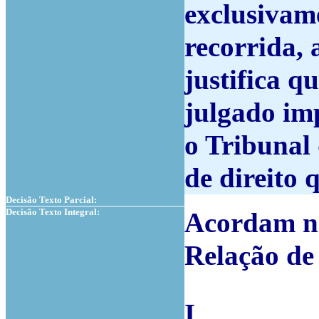
exclusivame
recorrida, 
justifica q
julgado im
o Tribunal 
de direito 
Decisão Texto Parcial:
Decisão Texto Integral:
Acordam na
Relação de
I.