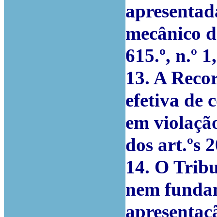
apresentad
mecânico da
615.º, n.º 
13. A Recor
efetiva de 
em violação
dos art.ºs 2
14. O Trib
nem fundam
apresentaç