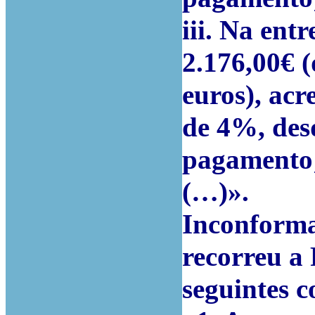
iii. Na ent
2.176,00€ (
euros), acr
de 4%, desd
pagamento
(…)».
Inconforma
recorreu a 
seguintes
c