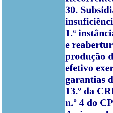
30. Subsid
insuficiênc
1.ª instânc
e reabertur
produção d
efetivo exe
garantias de
13.º da CRP 
n.º 4 do C