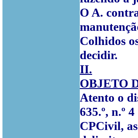
O A. contr
manutenção
Colhidos os
decidir.
II.
OBJETO 
Atento o di
635.º, n.º 4
CPCivil, as