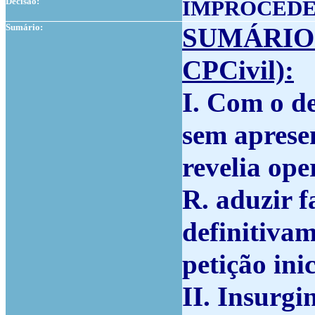
Decisão:
IMPROCED
Sumário:
SUMÁRIO
CPCivil):
I. Com o d
sem aprese
revelia ope
R. aduzir f
definitivam
petição inic
II. Insurgi