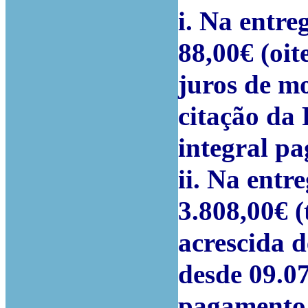
i. Na entre
88,00€ (oit
juros de m
citação da 
integral p
ii. Na entr
3.808,00€ (
acrescida 
desde 09.07
pagamento