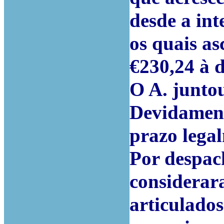
desde a int
os quais a
€230,24 à 
O A. junto
Devidament
prazo legal
Por despac
considerara
articulados