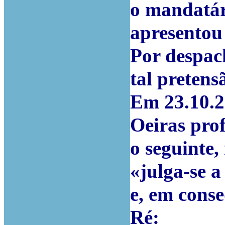
o mandatár
apresentou 
Por despach
tal pretens
Em 23.10.2
Oeiras pro
o seguinte,
«julga-se 
e, em conse
Ré: