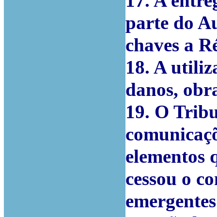
17. A entr
parte do Au
chaves a R
18. A utili
danos, obra
19. O Trib
comunicaçõ
elementos 
cessou o co
emergentes