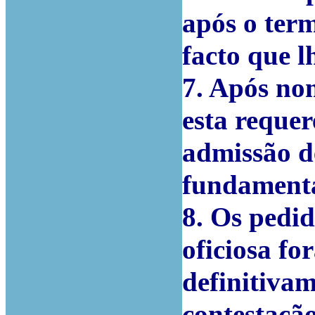
após o term
facto que lh
7. Após no
esta reque
admissão de
fundamenta
8. Os pedi
oficiosa fo
definitiva
contestação