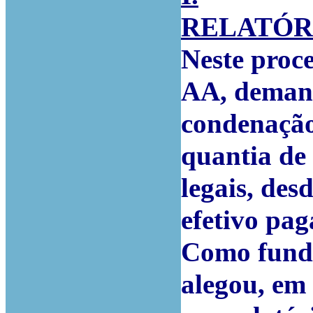
RELATÓR
Neste proc
AA,
demand
condenação
quantia de 
legais, desd
efetivo pa
Como funda
alegou, em