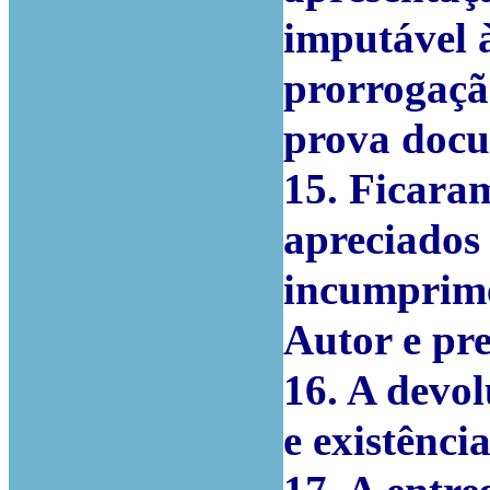
imputável 
prorrogaçã
prova docu
15. Ficara
apreciados
incumprime
Autor e pre
16. A devol
e existênci