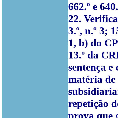
662.º e 640
22. Verific
3.º, n.º 3; 1
1, b) do CPC
13.º da CR
sentença e 
matéria de 
subsidiari
repetição 
prova que g