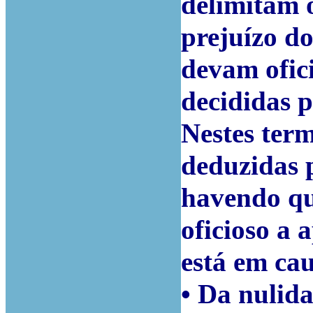
delimitam o
prejuízo d
devam ofic
decididas p
Nestes term
deduzidas 
havendo qu
oficioso a 
está em cau
•
Da nulida