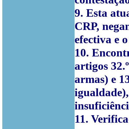
9. Esta atu
CRP, negand
efectiva e o
10. Encont
artigos 32.
armas) e 1
igualdade),
insuficiênc
11. Verific