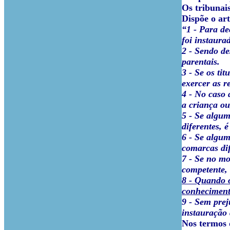
Os tribunais
Dispõe o ar
“1 - Para de
foi instaura
2 - Sendo de
parentais.
3 - Se os ti
exercer as r
4 - No caso 
a criança ou
5 - Se algum
diferentes, 
6 - Se algum
comarcas dif
7 - Se no mo
competente, 
8 - Quando o
conhecimento
9 - Sem prej
instauração 
Nos termos d