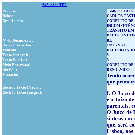
Acórdãos TRL
Processo:
5568/23.0T8FN
Relator:
CARLOS CAST
Descritores:
CONFLITO DE
INCOMPETÊNC
TRÂNSITO EM
DECISÕES CO
Nº do Documento:
RL
Data do Acordão:
04/11/2024
Votação:
DECISÃO INDI
Texto Integral:
S
Texto Parcial:
N
Meio Processual:
CONFLITO DE
Decisão:
RESOLVIDO
Sumário:
Tendo ocorri
que primeir
Decisão Texto Parcial:
Decisão Texto Integral:
I. O Juízo d
e o Juízo d
parentais, 
O Juízo de 
síntese, em 
que, será c
Lisboa, nos