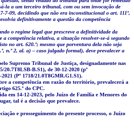
a questão, sendo vedado ao tribunal para onde for remetido
sá-la a um terceiro tribunal, com ou sem invocação de
7-7-09, decidindo que não era inconstitucional o art. 111º,
resolvia definitivamente a questão da competência
iando o regime legal que prescreve a definitividade da
re a competência relativa, a situação resolver-se-á segundo
isto no art. 620.º; mesmo que porventura dela não seja
, n.º 2, al. a) – caso julgado formal), deve prevalecer a
 pelo Supremo Tribunal de Justiça, designadamente nas
65/20.7T8LSB-B.S1), de 30-12-2020 (pº
05-2021 (Pº 1718/21.0T8GMR.G1.S1).
bre a competência em razão do território, prevalecerá a
artigo 625.º do CPC.
tida em 14-12-2023, pelo Juízo de Família e Menores do
gar, tal é a decisão que prevalece.
eciação e prosseguimento do presente processo, o Juízo