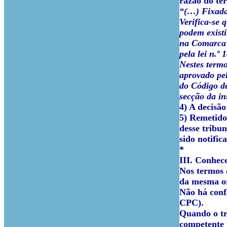
razão do ter
“(…) Fixada 
Verifica-se 
podem existi
na Comarca 
pela lei n.º
Nestes termo
aprovado pel
do Código de
secção da in
4) A decisão
5) Remetido
desse tribu
sido notific
*
III.
Conhec
Nos termos d
da mesma or
Não há confl
CPC).
Quando o tri
competente p