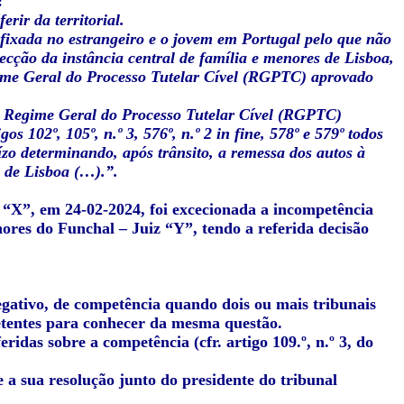
:
rir da territorial.
 fixada no estrangeiro e o jovem em Portugal pelo que não
ecção da instância central de família e menores de Lisboa,
gime Geral do Processo Tutelar Cível (RGPTC) aprovado
º do Regime Geral do Processo Tutelar Cível (RGPTC)
s 102º, 105º, n.º 3, 576º, n.º 2 in fine, 578º e 579º todos
ízo determinando, após trânsito, a remessa dos autos à
 de Lisboa (…).”.
 “X”, em 24-02-2024, foi excecionada a incompetência
nores do Funchal – Juiz “Y”, tendo a referida decisão
negativo, de competência quando dois ou mais tribunais
tentes para conhecer da mesma questão.
ridas sobre a competência (cfr. artigo 109.º, n.º 3, do
e a sua resolução junto do presidente do tribunal