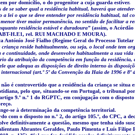
 tem por domicílio, o do progenitor a cuja guarda estiver.
s de se saber qual a residência habitual, haverá que atender
o a lei o que se deve entender por residência habitual, tal c
 menor tiver maior permanência, no sentido de facilitar a r
enquanto residência estável e duradoura”
(assim, o Acórdão 
BABT-H.E1, rel. RUI MACHADO E MOURA).
a António José Fialho (Regime Geral do Processo Tutelar 
 criança reside habitualmente, ou seja, o local onde tem or
e continuidade, onde desenvolve habitualmente a sua vida 
ério da atribuição da competência em função da residência, 
e que adequa as disposições de direito interno às disposiç
internacional (art.º 5º da Convenção da Haia de 1996 e 8º 
 não é controvertido que a residência da criança se situa
otidiana, pelo que, situando-se em Portugal, o tribunal po
 artigo 9.º n.º 1 do RGPTC, em conjugação com o disposto 
preço.
inge-se à determinação da competência territorial.
do com o disposto no n.º 2, do artigo 105.º, do CPC, a de
olve definitivamente a questão, mesmo que tenha sido susc
lientam Abrantes Geraldes, Paulo Pimenta e Luís Filipe Pi