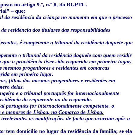
sposto no artigo 9.º, n.º 8, do RGPTC.
ial” – que:
unal da residência da criança no momento em que o processo
da residência dos titulares das responsabilidades
iferentes, é competente o tribunal da residência daquele que
mpetente o tribunal da residência daquele com quem residir
 que a providência tiver sido requerida em primeiro lugar.
dos mesmos progenitores e residentes em comarcas
erida em primeiro lugar.
ças, filhos dos mesmos progenitores e residentes em
mero delas.
ngeiro e o tribunal português for internacionalmente
residência do requerente ou do requerido.
nal português for internacionalmente competente, o
ia e menores de Lisboa, na Comarca de Lisboa.
o irrelevantes as modificações de facto que ocorram após a
or tem domicílio no lugar da residência da família; se ela