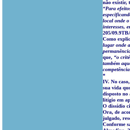
não existir,
“Para efeito
especificand
local onde o
interesses, 
205/09.9T
Como explic
lugar onde a
permanência 
que,
“o crit
também aquel
competência 
*
IV.
No caso,
sua vida qu
disposto no
litígio em a
O dissídio c
Ora, de acor
julgado, res
Conforme sa