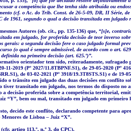
018, p. 135),
“[o] que for decidido resolve definitivamente 
ecusar a competência que lhe tenha sido atribuída ou endos
ento (cf. o Ac. do Trib. Const. de 26-5-09, DR, II Série, de 
C de 1961, segundo o qual a decisão transitada em julgado 
mesmos Autores (ob. cit., pp. 135-136) que,
“[s]e, contrar
sitada em julgado, for proferida decisão de teor inverso sob
s gerais: a segunda decisão fere o caso julgado formal prev
ecurso (o qual é sempre admissível, de acordo com o art. 629.º
definida na primeira decisão (art. 625.º)”.
ormativo orientador tem sido, reiteradamente, sufragado
 20-11-2019 (Pº 2027/11.8TBPNF.S1), de 29-05-2020 (Pº 41
RR.S1), de 03-02-2021 (Pº 3918/19.3T8STS.S1) e de 19-
do o trânsito em julgado das duas decisões em conflito so
o tiver transitado em julgado, nos termos do disposto no 
o a decisão proferida sobre a competência territorial, emi
uiz “Y”, bem ou mal, transitado em julgado em primeiro lu
sto, decido este conflito, declarando competente para apr
e Menores de Lisboa – Juiz “X”.
 (cfr. artigo 113.º, n.º 3, do CPC).