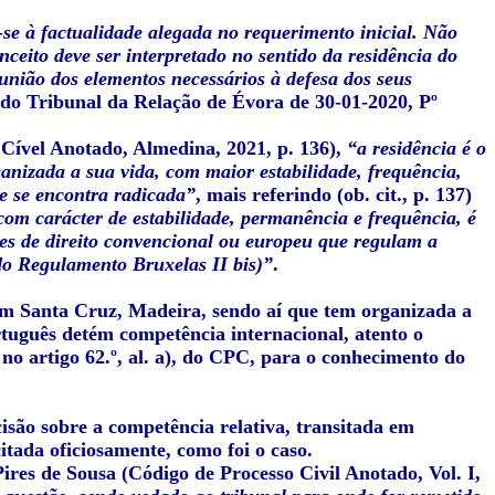
-se à factualidade alegada no requerimento inicial. Não
onceito deve ser interpretado no sentido da residência do
eunião dos elementos necessários à defesa dos seus
do Tribunal da Relação de Évora de 30-01-2020, Pº
Cível Anotado, Almedina, 2021, p. 136),
“a residência é o
ganizada a sua vida, com maior estabilidade, frequência,
e se encontra radicada”
, mais referindo (ob. cit., p. 137)
com carácter de estabilidade, permanência e frequência, é
ões de direito convencional ou europeu que regulam a
do Regulamento Bruxelas II bis)”
.
 em Santa Cruz, Madeira, sendo aí que tem organizada a
rtuguês detém competência internacional, atento o
no artigo 62.º, al. a), do CPC, para o conhecimento do
cisão sobre a competência relativa, transitada em
itada oficiosamente, como foi o caso.
res de Sousa (Código de Processo Civil Anotado, Vol. I,