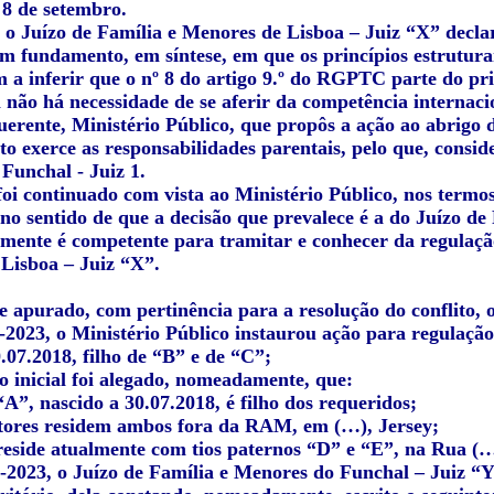
 8 de setembro.
, o Juízo de Família e Menores de Lisboa – Juiz “X” decla
om fundamento, em síntese, em que os princípios estrutura
 a inferir que o nº 8 do artigo 9.º do RGPTC parte do pri
não há necessidade de se aferir da competência internacio
uerente, Ministério Público, que propôs a ação ao abrigo
to exerce as responsabilidades parentais, pelo que, consid
Funchal - Juiz 1.
oi continuado com vista ao Ministério Público, nos termos
no sentido de que a decisão que prevalece é a do Juízo de
mente é competente para tramitar e conhecer da regulação
Lisboa – Juiz “X”.
e apurado, com pertinência para a resolução do conflito, o
-2023, o Ministério Público instaurou ação para regulação
.07.2018, filho de “B” e de “C”;
o inicial foi alegado, nomeadamente, que:
“A”, nascido a 30.07.2018, é filho dos requeridos;
tores residem ambos fora da RAM, em (…), Jersey;
 reside atualmente com tios paternos “D” e “E”, na Rua (
-2023, o Juízo de Família e Menores do Funchal – Juiz “