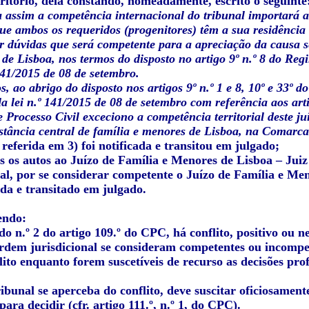
ritório, dela constando, nomeadamente, escrito o seguinte
assim a competência internacional do tribunal importará afe
que ambos os requeridos (progenitores) têm a sua residência
r dúvidas que será competente para a apreciação da causa s
de Lisboa, nos termos do disposto no artigo 9º n.º 8 do Re
 141/2015 de 08 de setembro.
s, ao abrigo do disposto nos artigos 9º n.º 1 e 8, 10º e 33
a lei n.º 141/2015 de 08 de setembro com referência aos artigo
 Processo Civil exceciono a competência territorial deste ju
stância central de família e menores de Lisboa, na Comarca
 referida em 3) foi notificada e transitou em julgado;
s os autos ao Juízo de Família e Menores de Lisboa – Juiz
nal, por se considerar competente o Juízo de Família e Me
ada e transitado em julgado.
endo:
o n.º 2 do artigo 109.º do CPC, há conflito, positivo ou 
dem jurisdicional se consideram competentes ou incompe
ito enquanto forem suscetíveis de recurso as decisões profe
bunal se aperceba do conflito, deve suscitar oficiosament
ara decidir (cfr. artigo 111.º, n.º 1, do CPC).