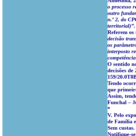
Almedina, 2
o processo r
outro fundam
n.º 2, do CP
territorial)”.
Referem os 
decisão tran
os parâmetro
interposto r
competência 
O sentido n
decisões de
159/20.0T8B
Tendo ocorri
que primeir
Assim, tend
Funchal – J
*
V. Pelo expo
de Família 
Sem custas.
Notifique-se