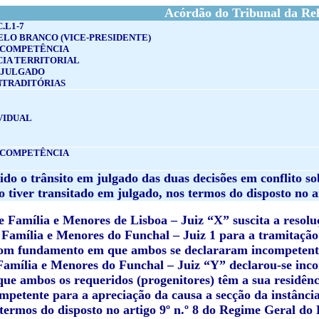
Acórdão do Tribunal da Rel
C.L1-7
ELO BRANCO (VICE-PRESIDENTE)
 COMPETÊNCIA
IA TERRITORIAL
 JULGADO
NTRADITÓRIAS
VIDUAL
 COMPETÊNCIA
do o trânsito em julgado das duas decisões em conflito so
o tiver transitado em julgado, nos termos do disposto no 
e Família e Menores de Lisboa – Juiz “X” suscita a resolu
e Família e Menores do Funchal – Juiz 1 para a tramitação
com fundamento em que ambos se declararam incompetente
Família e Menores do Funchal – Juiz “Y” declarou-se inc
que ambos os requeridos (progenitores) têm a sua residênc
ompetente para a apreciação da causa a secção da instânci
 termos do disposto no artigo 9º n.º 8 do Regime Geral do