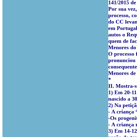
141/2015 de
Por sua vez
processo, c
do CC levam
em Portugal 
autos o Req
quem de fac
Menores do 
O processo f
pronunciou 
consequente
Menores de 
*
II.
Mostra-s
1) Em 20-11
nascido a 30
2) Na petiçã
- A criança 
-Os progeni
- A criança
3) Em 14-12