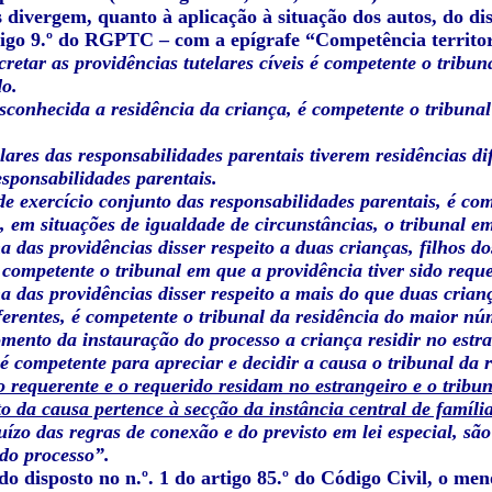
 divergem, quanto à aplicação à situação dos autos, do di
tigo 9.º do RGPTC – com a epígrafe “Competência territor
cretar as providências tutelares cíveis é competente o trib
do.
sconhecida a residência da criança, é competente o tribunal 
tulares das responsabilidades parentais tiverem residências d
esponsabilidades parentais.
de exercício conjunto das responsabilidades parentais, é co
, em situações de igualdade de circunstâncias, o tribunal em
a das providências disser respeito a duas crianças, filhos 
é competente o tribunal em que a providência tiver sido requ
a das providências disser respeito a mais do que duas crian
erentes, é competente o tribunal da residência do maior nú
mento da instauração do processo a criança residir no estra
é competente para apreciar e decidir a causa o tribunal da 
 requerente e o requerido residam no estrangeiro e o tribu
 da causa pertence à secção da instância central de famíl
uízo das regras de conexão e do previsto em lei especial, sã
do processo”.
o disposto no n.º. 1 do artigo 85.º do Código Civil, o men