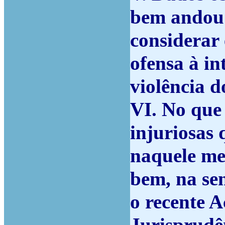
bem andou 
considerar
ofensa à in
violência d
VI. No que
injuriosas 
naquele mes
bem, na se
o recente 