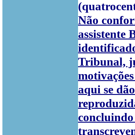
(quatrocent
Não confor
assistente 
identificad
Tribunal, 
motivações
aqui se dã
reproduzida
concluindo 
transcreve