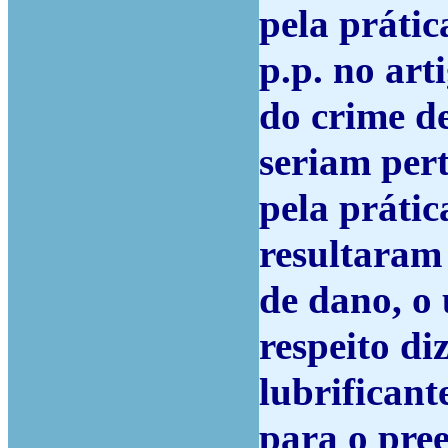
pela prátic
p.p. no art
do crime d
seriam per
pela práti
resultaram
de dano, o 
respeito di
lubrificant
para o pree