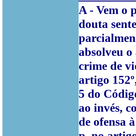
A - Vem o p
douta sente
parcialmen
absolveu o
crime de vi
artigo 152º,
5 do Códig
ao invés, 
de ofensa à
p. no artig