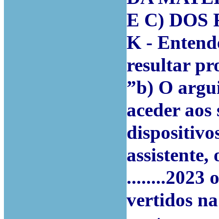
E C) DOS
K - Entend
resultar p
”b) O argu
aceder aos 
dispositivo
assistente,
........202
vertidos na