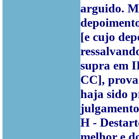
arguido. M
depoimento
[e cujo de
ressalvando
supra em I
CC], prova
haja sido 
julgamento
H - Destart
melhor e d