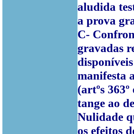
aludida te
a prova gr
C- Confront
gravadas rel
disponíveis
manifesta a
(artºs 363º
tange ao d
Nulidade qu
os efeitos 