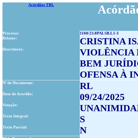
Acórdãos TRL
Acórdão
Processo:
1160/23.8PALSB.L1-3
Relator:
CRISTINA I
Descritores:
VIOLÊNCIA
BEM JURÍD
OFENSA À I
Nº do Documento:
RL
Data do Acordão:
09/24/2025
Votação:
UNANIMIDA
Texto Integral:
S
Texto Parcial:
N