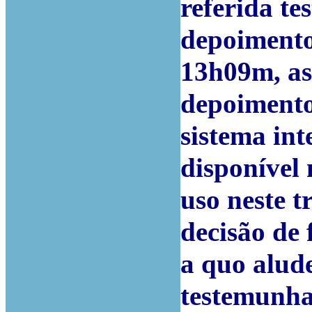
referida te
depoimento
13h09m, as
depoimento
sistema int
disponível
uso neste t
decisão de
a quo alud
testemunha