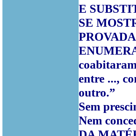
E SUBSTI
SE MOST
PROVADA 
ENUMERAM:
coabitaram 
entre ..., 
outro.”
Sem presci
Nem conced
DA MATÉR