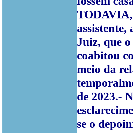
fossem cas
TODAVIA, r
assistente,
Juiz, que 
coabitou c
meio da re
temporalmen
de 2023.- N
esclarecim
se o depoim