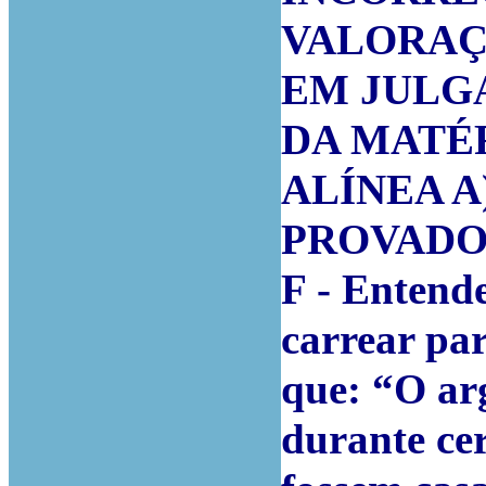
VALORAÇ
EM JULG
DA MATÉ
ALÍNEA A
PROVADO
F - Entend
carrear pa
que: “O arg
durante cer