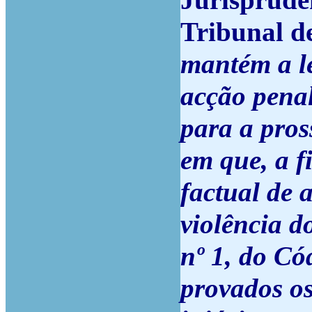
Jurisprudê
Tribunal d
mantém a le
acção penal
para a pros
em que, a f
factual de 
violência do
nº 1, do Có
provados os