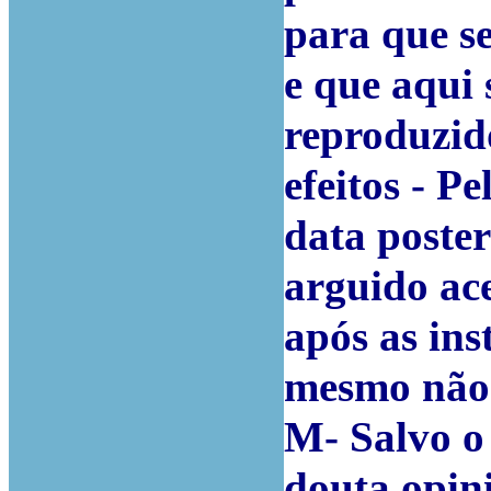
para que s
e que aqui 
reproduzido
efeitos - Pe
data poster
arguido ace
após as in
mesmo não o
M- Salvo o 
douta opin