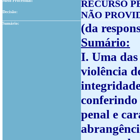
Meio Processual:
RECURSO P
Decisão:
NÃO PROVI
Sumário:
(da respon
Sumário:
I. Uma das 
violência d
integridade
conferindo
penal e car
abrangênci