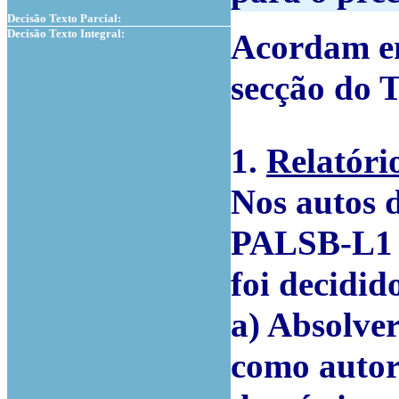
Decisão Texto Parcial:
Decisão Texto Integral:
Acordam em
secção do 
1.
Relatóri
Nos autos d
PALSB-L1 f
foi decidid
a) Absolver
como autor