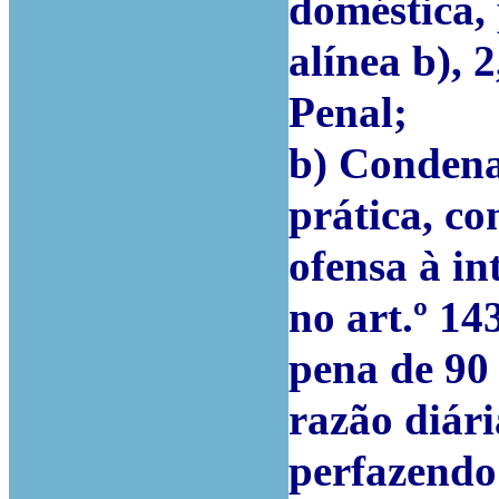
doméstica, p
alínea b), 2
Penal;
b) Condena
prática, c
ofensa à int
no art.º 14
pena de 90 
razão diári
perfazendo 