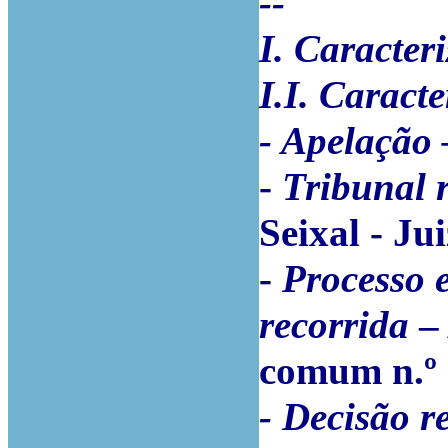
--
I. Caracter
I.I. Caracte
- Apelação
-
Tribunal 
Seixal - Jui
-
Processo e
recorrida
– 
comum n.º
- Decisão r