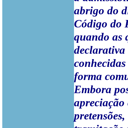
abrigo do di
Código do P
quando as q
declarativ
conhecidas 
forma comu
Embora poss
apreciação
pretensões,