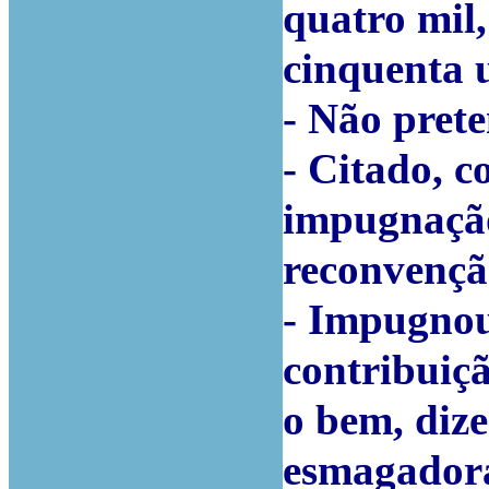
quatro mil,
cinquenta 
- Não pret
- Citado, c
impugnação
reconvençã
- Impugnou
contribuiç
o bem, diz
esmagadora