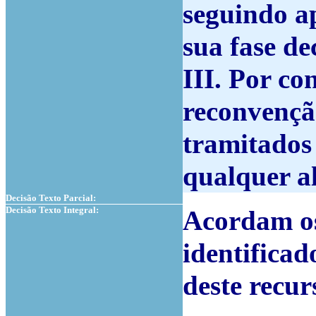
seguindo a
sua fase de
III. Por co
reconvençã
tramitados
qualquer a
Decisão Texto Parcial:
Decisão Texto Integral:
Acordam o
identificad
deste recur