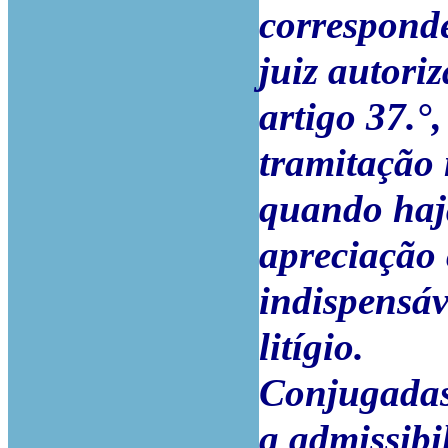
corresponde
juiz autoriz
artigo 37.°,
tramitação 
quando haja
apreciação 
indispensáv
litígio.
Conjugadas
a admissibi