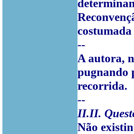
determinan
Reconvençã
costumada 
--
A autora, n
pugnando p
recorrida.
--
II.II. Quest
Não existi