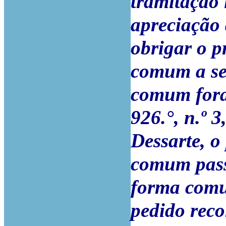
tramitação 
apreciação 
obrigar o p
comum a se
comum fora 
926.°, n.º 
Dessarte, o
comum passa
forma comu
pedido reco