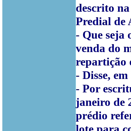
descrito n
Predial de 
- Que seja
venda do m
repartição 
- Disse, em 
- Por escri
janeiro de 
prédio refe
lote para c