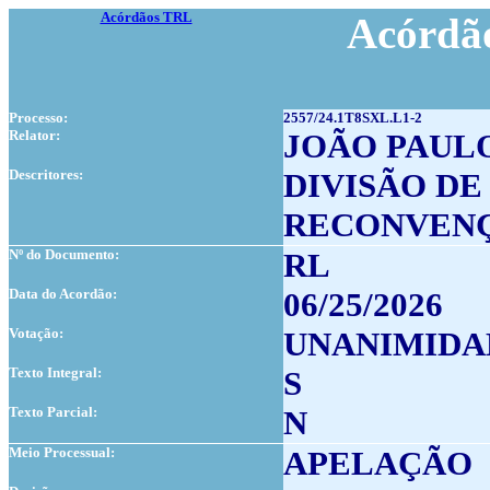
Acórdãos TRL
Acórdão
Processo:
2557/24.1T8SXL.L1-2
Relator:
JOÃO PAUL
Descritores:
DIVISÃO D
RECONVEN
Nº do Documento:
RL
Data do Acordão:
06/25/2026
Votação:
UNANIMIDA
Texto Integral:
S
Texto Parcial:
N
Meio Processual:
APELAÇÃO