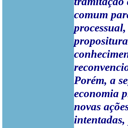
tramitação 
comum para
processual,
propositur
conhecimen
reconvenci
Porém, a se
economia pr
novas ações
intentadas,