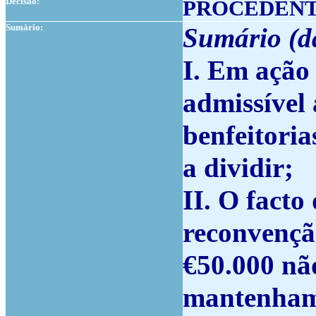
Decisão:
PROCEDEN
Sumário:
Sumário
(
d
I. Em ação
admissível
benfeitoria
a dividir;
II. O facto
reconvenção
€50.000 não
mantenham 