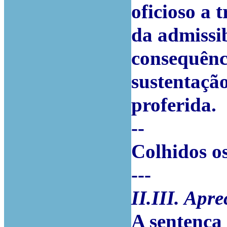
oficioso a 
da admissi
consequênci
sustentação
proferida.
--
Colhidos os
---
II.III. Apr
A sentença 