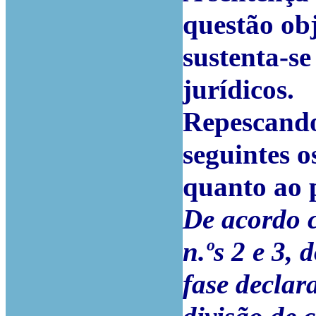
questão obj
sustenta-s
jurídicos.
Repescando 
seguintes o
quanto ao 
De acordo c
n.ºs 2 e 3, 
fase declar