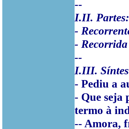
--
I.II. Partes
- Recorrent
- Recorrida
--
I.III. Sínte
- Pediu a a
- Que seja
termo à ind
-- Amora, f