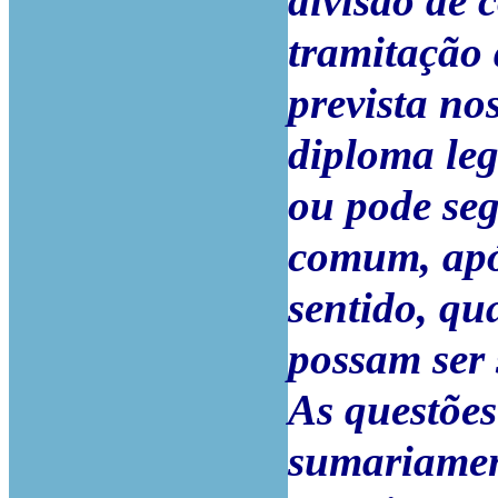
divisão de 
tramitação 
prevista no
diploma leg
ou pode seg
comum, apó
sentido, qu
possam ser
As questõe
sumariamen