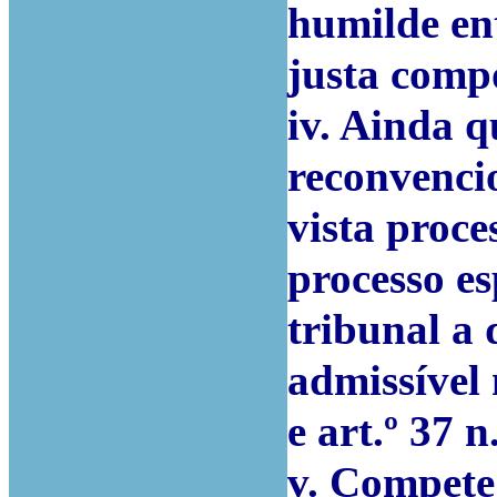
humilde en
justa compo
iv. Ainda q
reconvenci
vista proc
processo e
tribunal a 
admissível 
e art.º 37 n
v. Compete