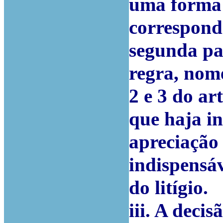
uma forma 
correspond
segunda par
regra, nom
2 e 3 do ar
que haja in
apreciação 
indispensá
do litígio.
iii. A deci