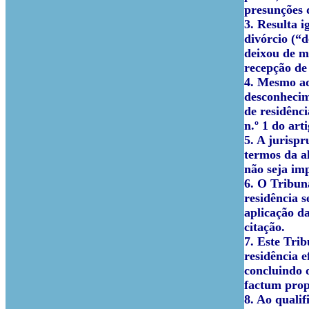
presunções 
3. Resulta 
divórcio (“
deixou de m
recepção de 
4. Mesmo ad
desconhecim
de residênci
n.º 1 do art
5. A jurispr
termos da a
não seja imp
6. O Tribun
residência 
aplicação da
citação.
7. Este Tri
residência 
concluindo q
factum prop
8. Ao quali