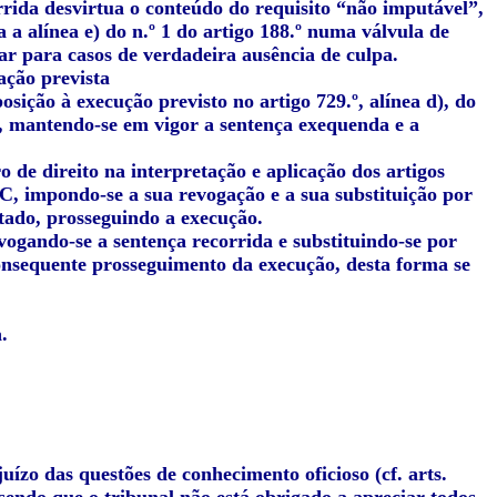
rida desvirtua o conteúdo do requisito “não imputável”,
 a alínea e) do n.º 1 do artigo 188.º numa válvula de
r para casos de verdadeira ausência de culpa.
tação prevista
osição à execução previsto no artigo 729.º, alínea d), do
, mantendo-se em vigor a sentença exequenda e a
o de direito na interpretação e aplicação dos artigos
o CPC, impondo‑se a sua revogação e a sua substituição por
tado, prosseguindo a execução.
vogando-se a sentença recorrida e substituindo-se por
onsequente prosseguimento da execução, desta forma se
.
uízo das questões de conhecimento oficioso (cf. arts.