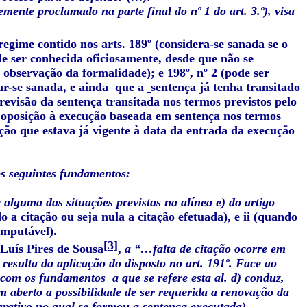
mente proclamado na parte final do nº 1 do art. 3.º), visa
 regime contido nos arts. 189º (considera-se sanada se o
ode ser conhecida oficiosamente, desde que não se
 observação da formalidade); e 198º, nº 2 (pode ser
ar-se sanada, e ainda que a
sentença já tenha transitado
evisão da sentença transitada nos termos previstos pelo
 oposição à execução baseada em sentença
nos termos
edação que estava já vigente à data da entrada da execução
s seguintes fundamentos:
 alguma das situações previstas na alínea e) do artigo
o a citação ou seja nula a citação efetuada), e ii (quando
imputável).
[3]
Luís Pires de Sousa
,
a “…falta de citação ocorre em
 resulta da aplicação do disposto no art. 191º. Face ao
s com os fundamentos a que se refere esta al. d) conduz,
m aberto a possibilidade de ser requerida a renovação da
larativo no qual se formou a sentença executada),