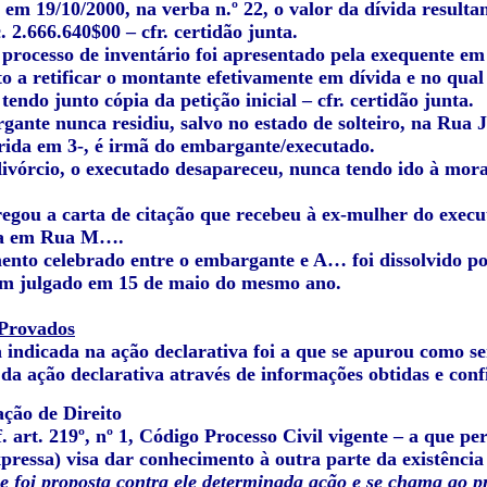
em 19/10/2000, na verba n.º 22, o valor da dívida resultan
. 2.666.640$00 – cfr. certidão junta.
 processo de inventário foi apresentado pela exequente em
 a retificar o montante efetivamente em dívida e no qual 
 tendo junto cópia da petição inicial – cfr. certidão junta.
gante nunca residiu, salvo no estado de solteiro, na Rua 
rida em 3-, é irmã do embargante/executado.
divórcio, o executado desapareceu, nunca tendo ido à mora
egou a carta de citação que recebeu à ex-mulher do execu
ita em Rua M….
ento celebrado entre o embargante e A… foi dissolvido po
em julgado em 15 de maio do mesmo ano.
 Provados
 indicada na ação declarativa foi a que se apurou como s
 da ação declarativa através de informações obtidas e con
ção de Direito
f. art. 219º, nº 1, Código Processo Civil vigente – a que p
xpressa) visa dar conhecimento à outra parte da existência
e foi proposta contra ele determinada ação e se chama ao p