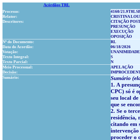
Acórdãos TRL
Processo:
4160/21.9T8LSB
Relator:
CRISTINA LO
Descritores:
CITAÇÃO POS
PRESUNÇÃO
EXECUÇÃO
OPOSIÇÃO
Nº do Documento:
RL
Data do Acordão:
06/18/2026
Votação:
UNANIMIDADE
Texto Integral:
S
Texto Parcial:
N
Meio Processual:
APELAÇÃO
Decisão:
IMPROCEDEN
Sumário:
Sumário (ela
1. A presunç
CPC) só é op
seu local de
que se enco
2. Se o ter
residência, 
citando em 
intervenção 
proceder o o