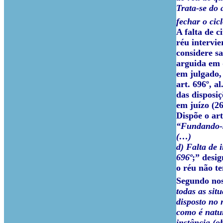
Trata-se do 
fechar o cic
A falta de c
réu intervie
considere s
arguida em 
em julgado
,
art. 696º, al
das disposiç
em juízo (26
Dispõe o art
“Fundando-s
(…)
d) Falta de 
696º
;” desig
o réu não te
Segundo nos
todas as sit
disposto no 
como é natur
instância (o