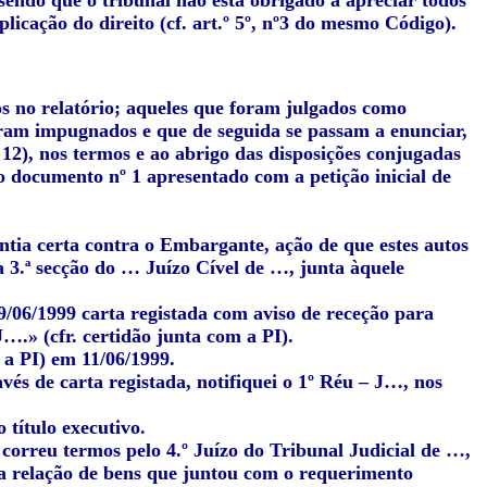
, sendo que o tribunal não está obrigado a apreciar todos
plicação do direito (cf. art.º 5º, nº3 do mesmo Código).
os no relatório; aqueles que foram julgados como
oram impugnados e que de seguida se passam a enunciar,
 12), nos termos e ao abrigo das disposições conjugadas
o documento nº 1 apresentado com a petição inicial de
tia certa contra o Embargante, ação de que estes autos
 3.ª secção do … Juízo Cível de …, junta àquele
09/06/1999 carta registada com aviso de receção para
….» (cfr. certidão junta com a PI).
 a PI) em 11/06/1999.
vés de carta registada, notifiquei o 1º Réu – J…, nos
 título executivo.
correu termos pelo 4.º Juízo do Tribunal Judicial de …,
na relação de bens que juntou com o requerimento