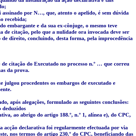
uando da instauração da ação declarativa e tais
do;
oi assinado por N…, que, atento o apelido, é sem dúvida
ão recebida;
 do embargante e da sua ex-cônjuge, o mesmo teve
a de citação, pelo que a nulidade ora invocada deve ser
 de direito, concluindo, desta forma, pela improcedência
de de citação do Executado no processo n.º … que correu
as da prova.
que julgou procedentes os embargos de executado e
ente.
do, após alegações, formulado as seguintes conclusões:
o deduzidos
va, ao abrigo do artigo 188.º, n.º 1, alínea e), do CPC,
a acção declarativa foi regularmente efectuada por via
ste, nos termos do artigo 230.º do CPC, beneficiando das