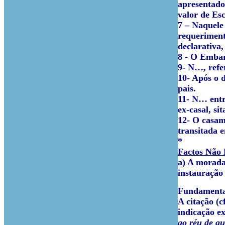
apresentado 
valor de Esc
7 – Naquele
requerimento
declarativa,
8 - O Embar
9- N…, refe
10- Após o 
pais.
11- N… entr
ex-casal, s
12- O casam
transitada 
*
Factos Não
a) A morada
instauração
Fundamenta
A citação (c
indicação e
ao réu de qu