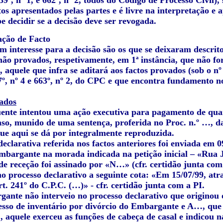
639º, nº 1, e 662º, nº 2, todos do Código de Processo Civil)
s apresentados pelas partes e é livre na interpretação e a
e decidir se a decisão deve ser revogada.
ção de Facto
m interesse para a decisão são os que se deixaram descrit
não provados, respetivamente, em 1ª instância, que não f
 aquele que infra se aditará aos factos provados (sob o nº
07º, nº 4 e 663º, nº 2, do CPC e que encontra fundamento n
ados
ente intentou uma ação executiva para pagamento de quan
so, munido de uma sentença, proferida no Proc. n.º …, da
que aqui se dá por integralmente reproduzida.
eclarativa referida nos factos anteriores foi enviada em 
embargante na morada indicada na petição inicial – «Rua J
de receção foi assinado por «N…» (cfr. certidão junta com
o processo declarativo a seguinte cota: «Em 15/07/99, atra
t. 241º do C.P.C. (…)» - cfr. certidão junta com a PI.
ante não interveio no processo declarativo que originou o
esso de inventário por divórcio do Embargante e A…, que 
, aquele exerceu as funções de cabeça de casal e indicou 