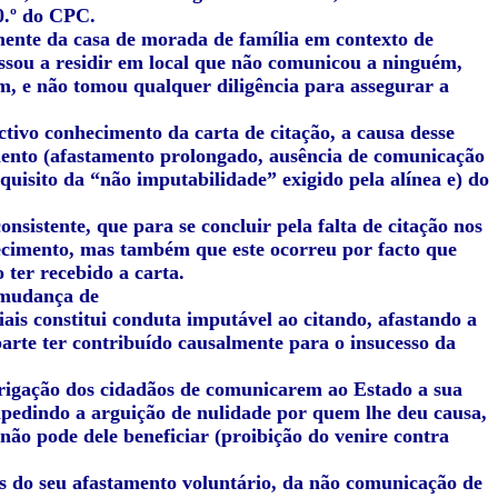
0.º do CPC.
mente da casa de morada de família em contexto de
ssou a residir em local que não comunicou a ninguém,
m, e não tomou qualquer diligência para assegurar a
tivo conhecimento da carta de citação, a causa desse
ento (afastamento prolongado, ausência de comunicação
equisito da “não imputabilidade” exigido pela alínea e) do
nsistente, que para se concluir pela falta de citação nos
ecimento, mas também que este ocorreu por facto que
 ter recebido a carta.
 mudança de
ais constitui conduta imputável ao citando, afastando a
parte ter contribuído causalmente para o insucesso da
brigação dos cidadãos de comunicarem ao Estado a sua
impedindo a arguição de nulidade por quem lhe deu causa,
não pode dele beneficiar (proibição do venire contra
as do seu afastamento voluntário, da não comunicação de