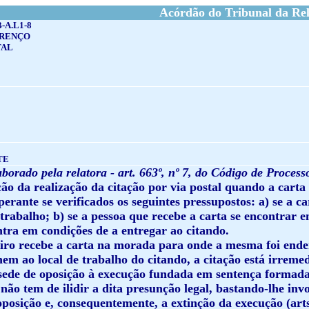
Acórdão do Tribunal da Rel
-A.L1-8
URENÇO
TAL
TE
borado pela relatora - art. 663º, nº 7, do Código de Processo
ão da realização da citação por via postal quando a carta 
erante se verificados os seguintes pressupostos: a) se a c
 trabalho; b) se a pessoa que recebe a carta se encontrar 
ntra em condições de a entregar ao citando.
ceiro recebe a carta na morada para onde a mesma foi end
nem ao local de trabalho do citando, a citação está irrem
sede de oposição à execução fundada em sentença formada
não tem de ilidir a dita presunção legal, bastando-lhe invo
posição e, consequentemente, a extinção da execução (arts. 