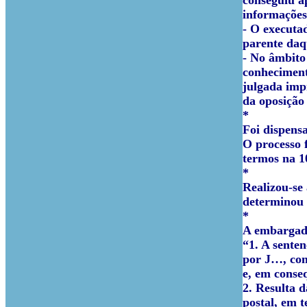
conseguiu a
informações
- O executad
parente daqu
- No âmbito
conheciment
julgada imp
da oposição
*
Foi dispensa
O processo 
termos na 1
*
Realizou-se
determinou 
*
A embargada
“1. A sente
por J…, com 
e, em conse
2. Resulta 
postal, em 