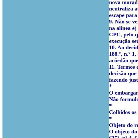
nova morada
neutraliza a
escape para
9. Não se ve
na alínea e)
CPC, pelo q
execução seu
10. Ao decid
188.º, n.º 1
acórdão que
11. Termos 
decisão que
fazendo just
*
O embargant
Não formulo
*
Colhidos os 
*
Objeto do r
O objeto do 