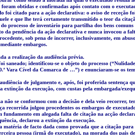
purar como sendo a morada na qual o executado residia aq
 foram obtidas e confirmadas após contato com o executa
o foi citado para a ação declarativa: o aviso de receção f
ele e que lhe terá certamente transmitido o teor da citaç
 do processo de inventário para partilha dos bens comuns
o da pendência da ação declarativa e nunca invocou a falt
rocedente, sob pena de incorrer, inclusivamente, em abuso
 mediante embargos.
da a realização da audiência prévia.
foi saneado; identificou-se o objeto do processo (“Nulida
0.ª Vara Cível da Comarca de …”) e enunciaram-se os tem
 audiência de julgamento e, após, foi proferida sentença 
a extinção da execução, com custas pela embargada/exequ
 não se conformou com a decisão e dela veio recorrer, ten
nça recorrida julgou procedentes os embargos de executad
fundamento em alegada falta de citação na acção declarati
quência, declarou a extinção da execução.
da matéria de facto dada como provada que a citação para 
terceira pessoa (irmã do executado), na morada dos pais de