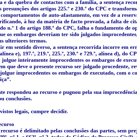
 e da quebra de contactos com a família, a sentença recor
s presunções dos artigos 225.º e 230.º do CPC e transforma
 comportamentos de auto‑afastamento, em vez de a reserva
rificando, à luz da matéria de facto provada, a falta de ci
 do n.º 1 do artigo 188.º do CPC, falha o fundamento de op
ue os embargos deveriam ter sido julgados improcedentes
s ulteriores termos.
ir em sentido diverso, a sentença recorrida incorre em err
, alínea e), 197.º, 219.º, 225.º, 230.º e 729.º, alínea d), d
 julgue inteiramente improcedentes os embargos de execu
em que deve o presente recurso ser julgado procedente, re
 julgue improcedentes os embargos de executado, com o c
iça”.
e respondeu ao recurso e pugnou pela sua improcedência
u conclusões.
vistos legais, cumpre decidir.
ecurso
recurso é delimitado pelas conclusões das partes, sem prej