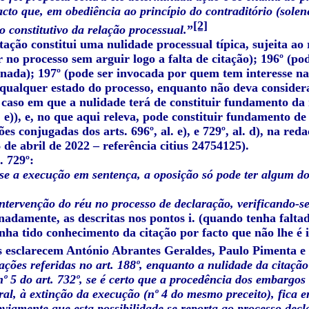
acto que, em obediência ao princípio do contraditório (solene
[2]
lo constitutivo da relação processual.
”
itação constitui uma nulidade processual típica, sujeita ao
r no processo sem arguir logo a falta de citação); 196º (p
anada); 197º (pode ser invocada por quem tem interesse na
qualquer estado do processo, enquanto não deva consider
caso em que a nulidade terá de constituir fundamento da r
. e)), e, no que aqui releva,
pode constituir fundamento de
ões conjugadas dos arts. 696º, al. e), e 729º, al. d), na r
 de abril de 2022 – referência citius 24754125).
. 729º:
e a execução em sentença, a oposição só pode ter algum do
intervenção do réu no processo de declaração, verificando-se
nadamente, as descritas nos pontos i. (quando tenha faltad
nha tido conhecimento da citação por facto que não lhe é 
 esclarecem António Abrantes Geraldes, Paulo Pimenta e 
uações referidas no art. 188º, enquanto a nulidade da citação
nº 5 do art. 732º, se é certo que a procedência dos embargo
al, à extinção da execução (nº 4 do mesmo preceito), fica e
bviamente que esta possibilidade se reporta ao processo dec