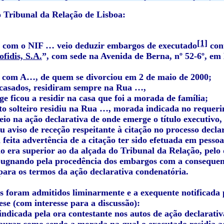
Tribunal da Relação de Lisboa:
[1]
, com o NIF … veio deduzir embargos de executado
con
fidis, S.A.
”, com sede na Avenida de Berna, nº 52-6º, em 
o com A…, de quem se divorciou em 2 de maio de 2000;
casados, residiram sempre na Rua …,
ge ficou a residir na casa que foi a morada de família;
to solteiro residiu na Rua …, morada indicada no requeri
eio na ação declarativa de onde emerge o título executivo, 
u aviso de receção respeitante à citação no processo decla
i feita advertência de a citação ter sido efetuada em pesso
o era superior ao da alçada do Tribunal da Relação, pelo 
ugnando pela procedência dos embargos com a consequente
 para os termos da ação declarativa condenatória.
 foram admitidos liminarmente e a exequente notificada pa
ese (com interesse para a discussão):
ndicada pela ora contestante nos autos de ação declarativ