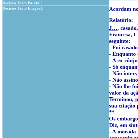
Decisão Texto Parcial:
Decisão Texto Integral:
Acordam no 
Relatório:
J…
, casado
Francesa, Co
seguinte:
- Foi casad
- Enquanto 
- A ex-cônju
- Só enquan
- Não interv
- Não assino
- Não lhe fo
valor da açã
Terminou, p
sua citação
**
Os embargos
Diz, em sínt
- A morada i