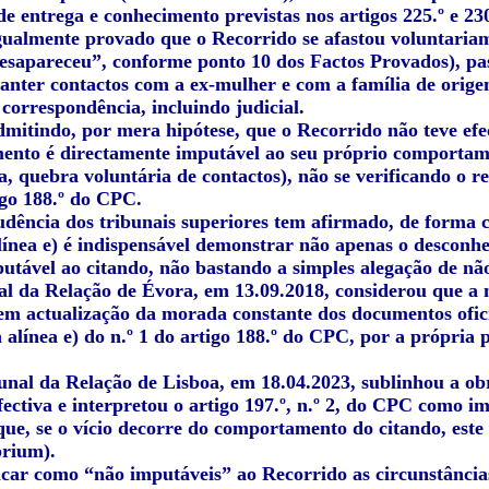
de entrega e conhecimento previstas nos artigos 225.º e 23
igualmente provado que o Recorrido se afastou voluntaria
desapareceu”, conforme ponto 10 dos Factos Provados), pa
anter contactos com a ex-mulher e com a família de orige
correspondência, incluindo judicial.
mitindo, por mera hipótese, que o Recorrido não teve efec
ento é directamente imputável ao seu próprio comportam
a, quebra voluntária de contactos), não se verificando o r
igo 188.º do CPC.
udência dos tribunais superiores tem afirmado, de forma co
línea e) é indispensável demonstrar não apenas o desconh
utável ao citando, não bastando a simples alegação de não
al da Relação de Évora, em 13.09.2018, considerou que a
sem actualização da morada constante dos documentos ofici
 alínea e) do n.º 1 do artigo 188.º do CPC, por a própria 
bunal da Relação de Lisboa, em 18.04.2023, sublinhou a o
efectiva e interpretou o artigo 197.º, n.º 2, do CPC como 
ue, se o vício decorre do comportamento do citando, este 
rium).
ficar como “não imputáveis” ao Recorrido as circunstânci