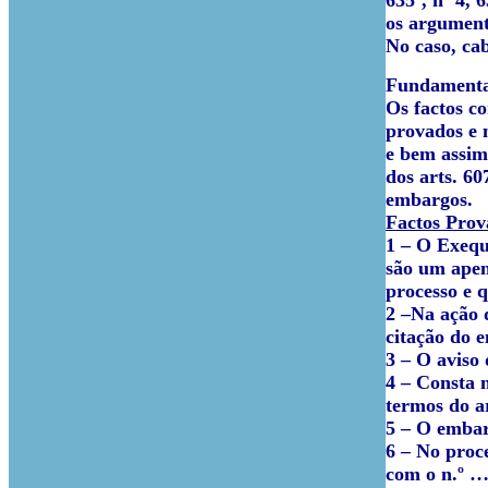
635º, nº 4, 
os argumento
No caso, cab
Fundamenta
Os factos co
provados e 
e bem assim,
dos arts. 6
embargos.
Factos Prov
1 – O Exequ
são um apen
processo e 
2 –Na ação d
citação do 
3 – O aviso 
4 – Consta n
termos do ar
5 – O embarg
6 – No proc
com o n.º …