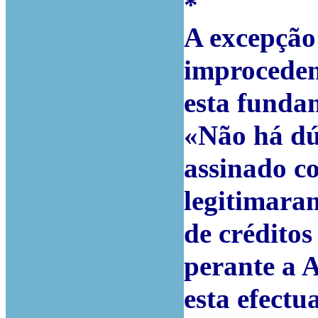
*
A excepção
improceden
esta funda
«Não há dú
assinado c
legitimara
de créditos
perante a 
esta efectu