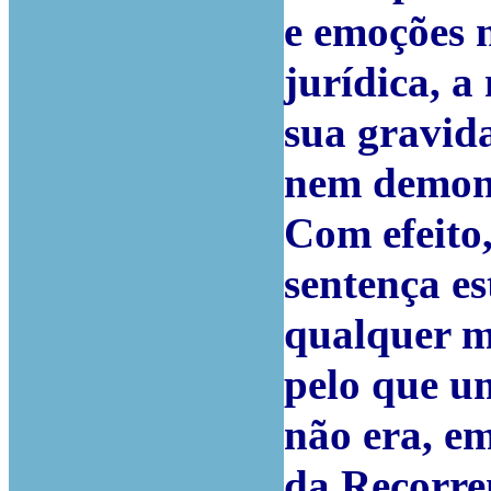
e emoções n
jurídica, 
sua gravida
nem demons
Com efeito
sentença es
qualquer ma
pelo que u
não era, e
da Recorren