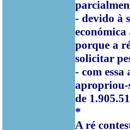
parcialment
- devido à 
económica a
porque a r
solicitar p
- com essa 
apropriou-
de 1.905.51
*
A ré conte