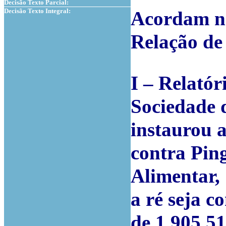
Decisão Texto Parcial:
Decisão Texto Integral:
Acordam na
Relação de
I – Relatór
Sociedade 
instaurou 
contra Pin
Alimentar,
a ré seja c
de 1.905.51