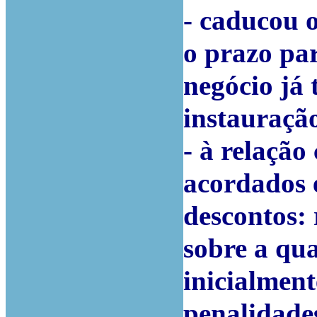
- caducou o
o prazo par
negócio já 
instauraçã
- à relaçã
acordados e
descontos: 
sobre a qua
inicialment
penalidade