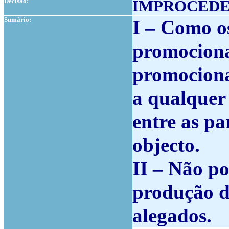
Decisão:
IMPROCED
Sumário:
I – Como o
promociona
promociona
a qualquer 
entre as pa
objecto.
II – Não po
produção d
alegados.