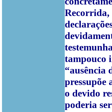
concretame
Recorrida,
declaraçõe
devidament
testemunha
tampouco in
“ausência 
pressupõe 
o devido re
poderia se