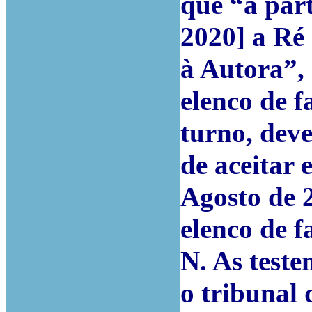
que “a par
2020] a Ré
à Autora”, 
elenco de f
turno, dev
de aceitar
Agosto de 
elenco de f
N. As test
o tribunal