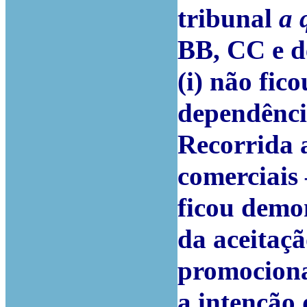
tribunal
a 
BB, CC e d
(i) não fi
dependênci
Recorrida 
comerciais 
ficou demo
da aceitaç
promocionai
a intenção 