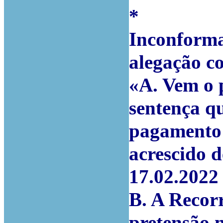
*
Inconforma
alegação co
«A. Vem o p
sentença q
pagamento 
acrescido d
17.02.2022
B. A Recor
pretensão 