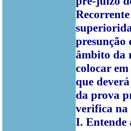
pré-juízo d
Recorrente
superiorid
presunção 
âmbito da r
colocar em 
que deverá 
da prova pr
verifica na
I. Entende