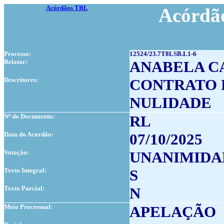
Acórdãos TRL
Acórdão
Processo:
12524/23.7T8LSB.L1-6
Relator:
ANABELA C
Descritores:
CONTRATO 
NULIDADE
Nº do Documento:
RL
Data do Acordão:
07/10/2025
Votação:
UNANIMIDA
Texto Integral:
S
Texto Parcial:
N
Meio Processual:
APELAÇÃO