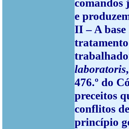
comandos ju
e produzem 
II – A base
tratamento
trabalhado
laboratoris
476.º do C
preceitos q
conflitos 
princípio g