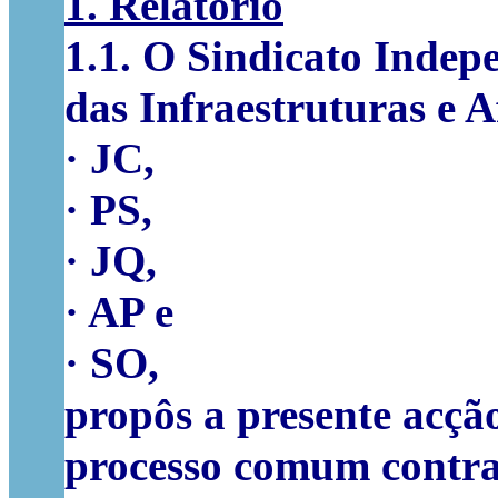
1. Relatório
1.1.
O
Sindicato Indepe
das Infraestruturas e A
·
JC,
·
PS,
·
JQ,
·
AP e
·
SO
,
propôs a presente acçã
processo comum contr