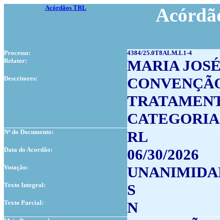
Acórdãos TRL
Acórdão
Processo:
4384/25.0T8ALM.L1-4
Relator:
MARIA JOSÉ
Descritores:
CONVENÇÃO
TRATAMENT
CATEGORIA
Nº do Documento:
RL
Data do Acordão:
06/30/2026
Votação:
UNANIMIDA
Texto Integral:
S
Texto Parcial:
N