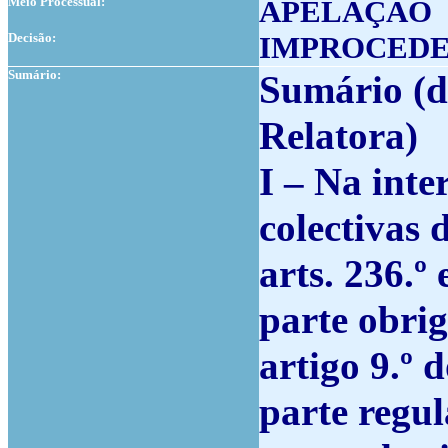
Meio Processual:
APELAÇÃO
Decisão:
IMPROCED
Sumário:
Sumário (d
Relatora)
I – Na int
colectivas 
arts. 236.º
parte obrig
artigo 9.º 
parte regul