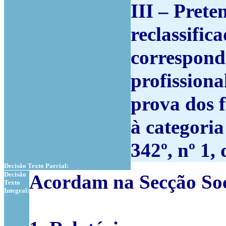
III – Prete
reclassifi
correspond
profissiona
prova dos f
à categoria
342º, nº 1,
Decisão Texto Parcial:
Decisão
Acordam na Secção Soc
Texto
Integral: