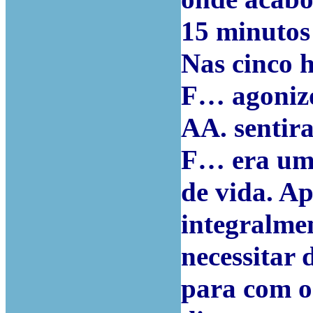
15 minutos 
Nas cinco h
F… agonizo
AA. sentir
F… era uma 
de vida. Ap
integralme
necessitar
para com os