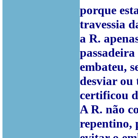
porque est
travessia d
a R. apena
passadeira
embateu, se
desviar ou 
certificou 
A R. não c
repentino, 
evitar o em