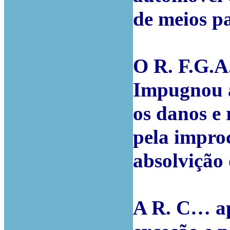
de meios p
O R. F.G.A
Impugnou a
os danos e 
pela impro
absolvição
A R. C… ap