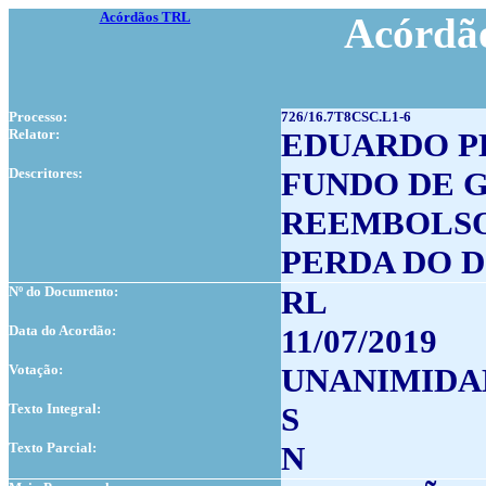
Acórdãos TRL
Acórdão
Processo:
726/16.7T8CSC.L1-6
Relator:
EDUARDO P
Descritores:
FUNDO DE 
REEMBOLS
PERDA DO D
Nº do Documento:
RL
Data do Acordão:
11/07/2019
Votação:
UNANIMIDA
Texto Integral:
S
Texto Parcial:
N