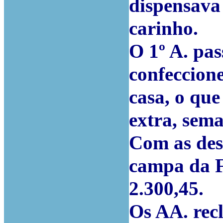
dispensava
carinho.
O 1º A. pas
confeccione
casa, o que
extra, sema
Com as des
campa da F
2.300,45.
Os AA. rec