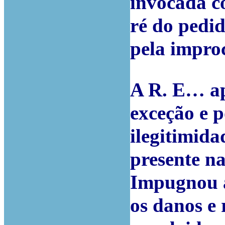
invocada c
ré do pedid
pela impro
A R. E… ap
exceção e 
ilegitimida
presente na
Impugnou a
os danos e 