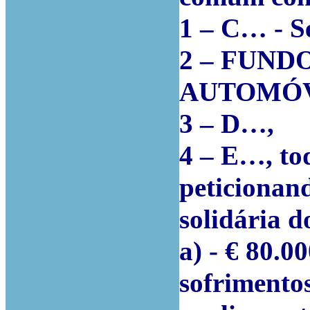
1 – C… - S
2 – FUND
AUTOMÓV
3 – D…,
4 – E…, tod
peticionan
solidária 
a) - € 80.00
sofrimento