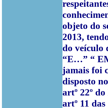
respeitant
conhecimen
objeto do 
2013, tendo
do veículo 
“E…” “ EM 
jamais foi
disposto no
artº 22º do
artº 11 das