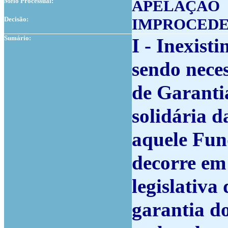
Meio Processual:
APELAÇÃO
Decisão:
IMPROCED
Sumário:
I - Inexist
sendo nece
de Garanti
solidária d
aquele Fun
decorre em
legislativa
garantia d