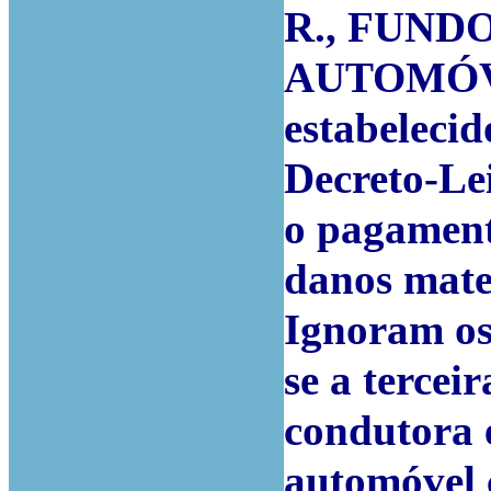
R., FUND
AUTOMÓVEL
estabelecid
Decreto-Lei
o pagament
danos mate
Ignoram os
se a tercei
condutora e
automóvel 