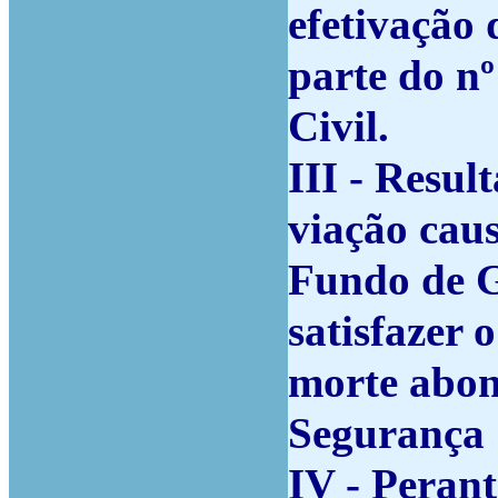
efetivação
parte do nº
Civil.
III - Resul
viação caus
Fundo de G
satisfazer 
morte abon
Segurança S
IV - Peran