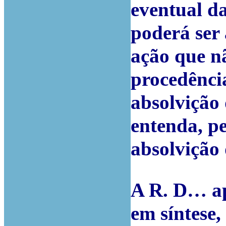
eventual d
poderá ser
ação que nã
procedência
absolvição 
entenda, p
absolvição
A R. D… ap
em síntese,