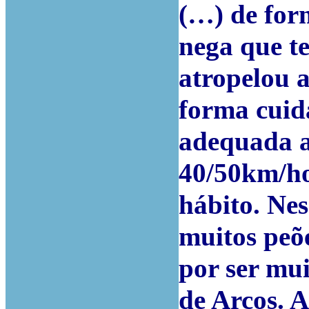
(…) de for
nega que t
atropelou 
forma cuid
adequada a
40/50km/hor
hábito. Nes
muitos peõe
por ser mu
de Arcos. 