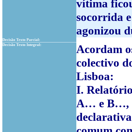
vítima fico
socorrida e
agonizou du
Decisão Texto Parcial:
Decisão Texto Integral:
Acordam os
colectivo d
Lisboa:
I. Relatóri
A… e B…, v
declarativ
comum con