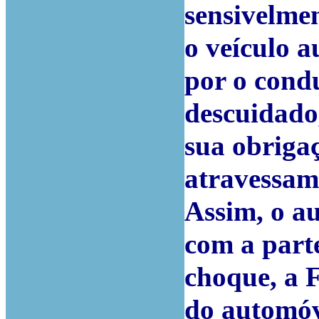
sensivelmen
o veículo 
por o cond
descuidado
sua obrigaç
atravessam
Assim, o a
com a parte
choque, a
do automóv