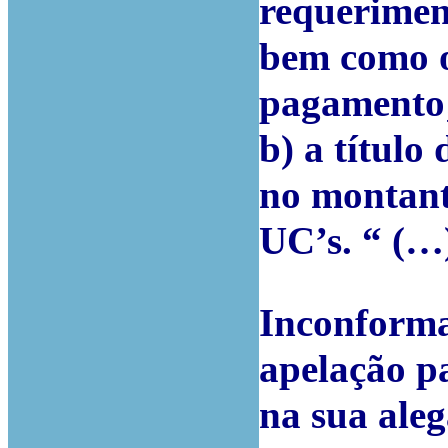
requeriment
bem como o
pagamento
b) a título
no montant
UC’s. “ (…
Inconforma
apelação p
na sua aleg