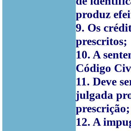
de identifi
produz efei
9. Os créd
prescritos;
10. A sente
Código Civ
11. Deve se
julgada pr
prescrição;
12. A impu