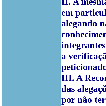
II. A mesm
em particul
alegando nã
conhecimen
integrantes
a verificaç
peticionado
III. A Reco
das alegaçõ
por não te