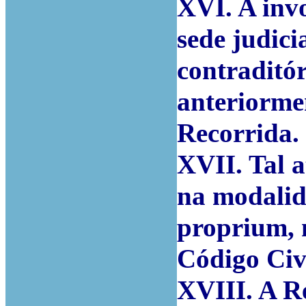
XVI. A inv
sede judic
contraditó
anteriorme
Recorrida.
XVII. Tal a
na modalid
proprium, 
Código Civi
XVIII. A R