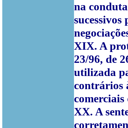
na conduta
sucessivos
negociações
XIX. A prot
23/96, de 2
utilizada 
contrários 
comerciais 
XX. A sent
corretament