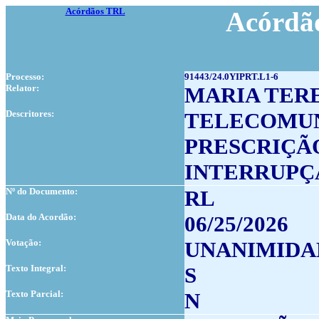
Acórdãos TRL
Acórdão
Processo:
91443/24.0YIPRT.L1-6
Relator:
MARIA TER
Descritores:
TELECOMU
PRESCRIÇÃ
INTERRUPÇ
Nº do Documento:
RL
Data do Acordão:
06/25/2026
Votação:
UNANIMIDA
Texto Integral:
S
Texto Parcial:
N