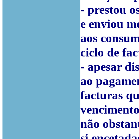
- prestou o
e enviou me
aos consum
ciclo de fa
- apesar d
ao pagamen
facturas qu
vencimento
não obstant
si encetada