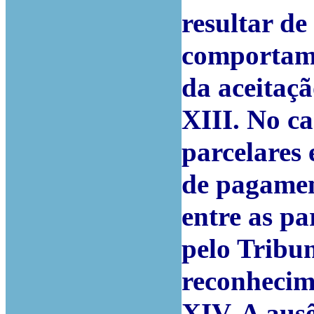
resultar de
comportame
da aceitaçã
XIII. No c
parcelares 
de pagamen
entre as p
pelo Tribu
reconhecim
XIV. A ausê