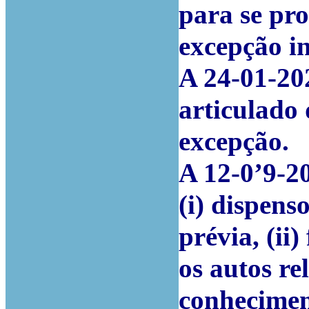
para se pr
excepção i
A 24-01-20
articulado 
excepção.
A 12-0’9-2
(i) dispens
prévia, (ii)
os autos re
conhecimen