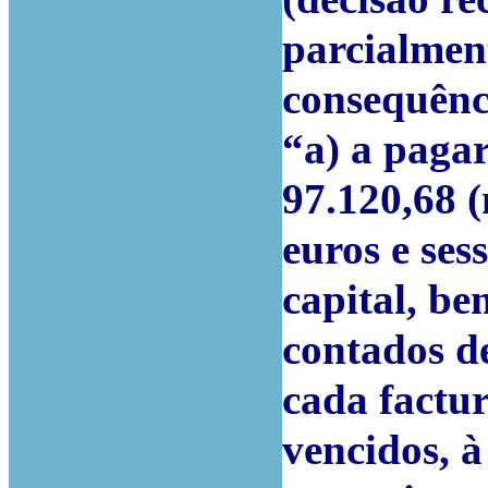
parcialmen
consequênc
“a) a pagar
97.120,68 (
euros e ses
capital, b
contados d
cada factur
vencidos, à