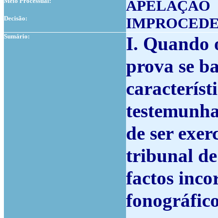
Meio Processual:
APELAÇÃO
Decisão:
IMPROCED
Sumário:
I. Quando 
prova se b
característ
testemunhal
de ser exe
tribunal de
factos inco
fonográfico