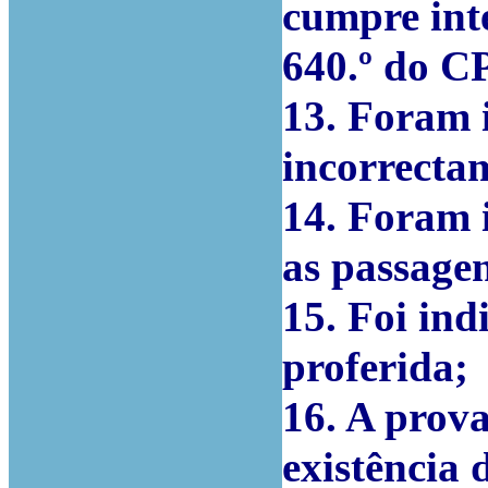
cumpre int
640.º do C
13. Foram i
incorrecta
14. Foram 
as passagen
15. Foi ind
proferida;
16. A prova
existência