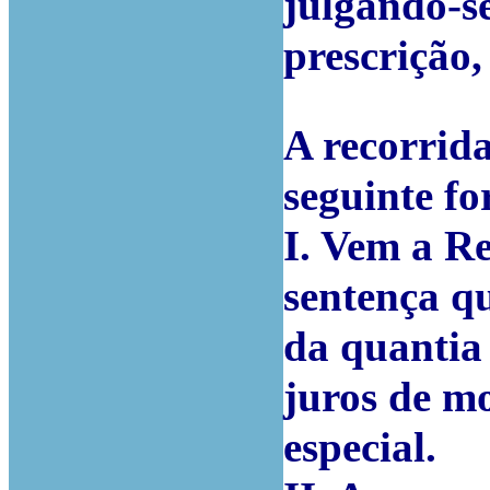
julgando-s
prescrição,
A recorrid
seguinte f
I. Vem a Re
sentença q
da quantia 
juros de mo
especial.