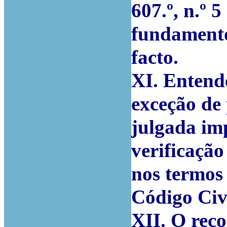
607.º, n.º 
fundamento
facto.
XI. Entend
exceção de 
julgada im
verificação
nos termos 
Código Civi
XII. O rec