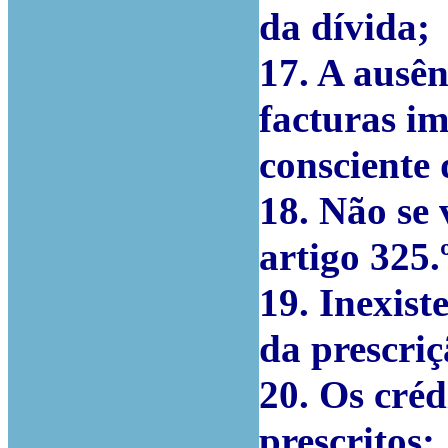
da dívida;
17. A ausên
facturas i
consciente
18. Não se 
artigo 325.
19. Inexist
da prescriç
20. Os cré
prescritos;