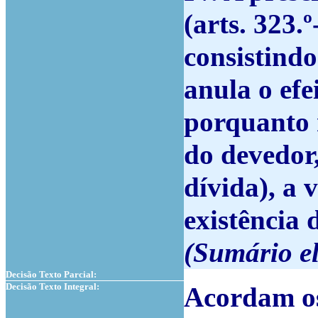
(arts. 323.
consistindo
anula o efe
porquanto 
do devedor
dívida), a 
existência 
(Sumário el
Decisão Texto Parcial:
Decisão Texto Integral:
Acordam os