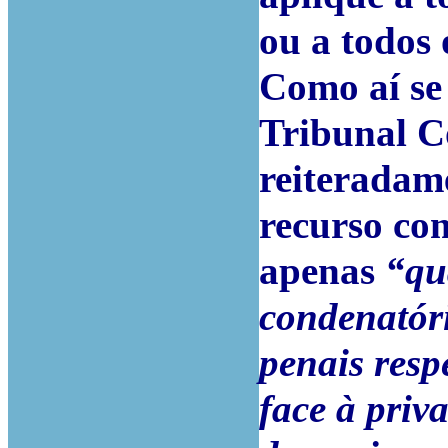
ou a todos 
Como aí se 
Tribunal Co
reiteradame
recurso co
apenas
“qu
condenatóri
penais resp
face à priv