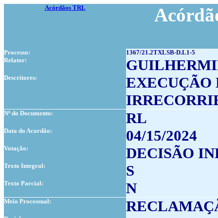
Acórdãos TRL
Acórdão
Processo:
1367/21.2TXLSB-D.L1-5
Relator:
GUILHERMIN
Descritores:
EXECUÇÃO 
IRRECORRI
Nº do Documento:
RL
Data do Acordão:
04/15/2024
Votação:
DECISÃO IN
Texto Integral:
S
Texto Parcial:
N
Meio Processual:
RECLAMAÇ