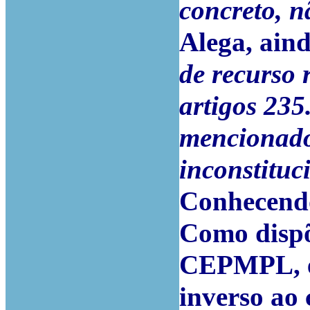
concreto, n
Alega, ain
de recurso 
artigos 235.º
mencionado
inconstituc
Conhecend
Como dispõe
CEPMPL, es
inverso ao 