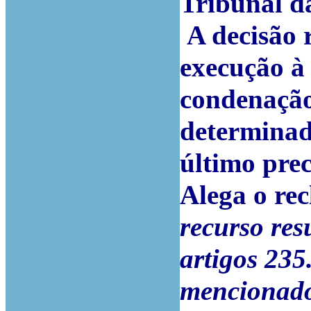
Tribunal d
A decisão r
execução à
condenação
determinado
último prec
Alega o re
recurso res
artigos 235.º
mencionado