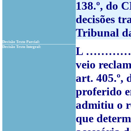
138.º, do
C
decisões tr
Tribunal d
Decisão Texto Parcial:
Decisão Texto Integral:
L …………, a
veio reclam
art. 405.º,
proferido e
admitiu o r
que determ