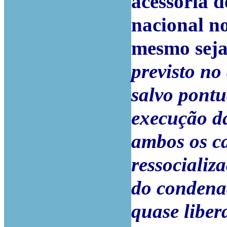
acessória d
nacional no
mesmo sej
previsto no
salvo pontu
execução da
ambos os ca
ressocializ
do condenad
quase liber