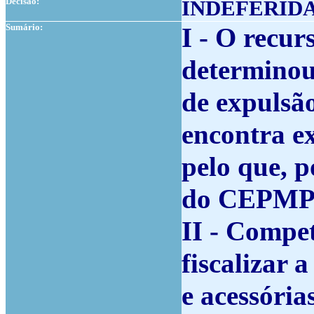
Decisão:
INDEFERID
Sumário:
I - O recur
determinou
de expulsão
encontra ex
pelo que, po
do CEPMPL,
II - Compe
fiscalizar 
e acessória