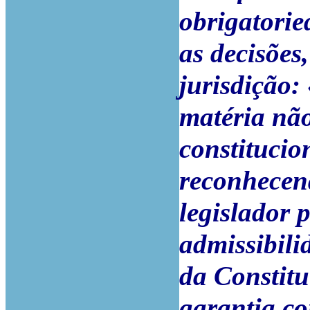
obrigatorie
as decisões
jurisdição:
matéria nã
constitucio
reconhecen
legislador 
admissibili
da Constit
garantia co