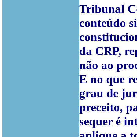
Tribunal Co
conteúdo si
constitucio
da CRP, rep
não ao proc
E no que re
grau de jur
preceito, p
sequer é in
aplique a t