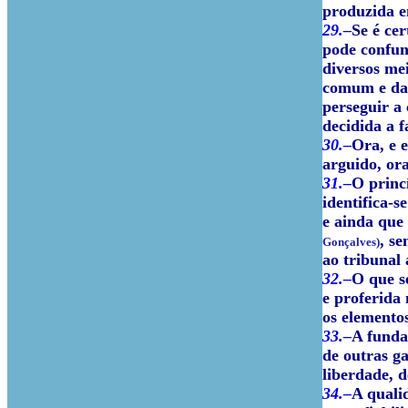
produzida e
29.–
Se é ce
pode confun
diversos mei
comum e da 
perseguir a 
decidida a f
30.–
Ora, e 
arguido, or
31.–
O princ
identifica-
e ainda que
, s
Gonçalves)
ao tribunal 
32.–
O que s
e proferida
os elementos
33.–
A funda
de outras ga
liberdade, 
34.–
A quali