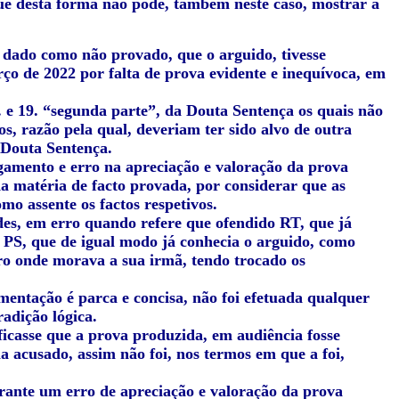
ue desta forma não pôde, também neste caso, mostrar à
r dado como não provado, que o arguido, tivesse
ço de 2022 por falta de prova evidente e inequívoca, em
 e 19. “segunda parte”, da Douta Sentença os quais não
s, razão pela qual, deveriam ter sido alvo de outra
 Douta Sentença.
lgamento e erro na apreciação e valoração da prova
a matéria de facto provada, por considerar que as
o assente os factos respetivos.
des, em erro quando refere que ofendido RT, que já
o PS, que de igual modo já conhecia o arguido, como
rro onde morava a sua irmã, tendo trocado os
mentação é parca e concisa, não foi efetuada qualquer
radição lógica.
ificasse que a prova produzida, em audiência fosse
ha acusado, assim não foi, nos termos em que a foi,
ante um erro de apreciação e valoração da prova