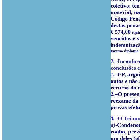
coletivo, te
material, n
Código Pen
destas penas
€ 574,00
(qui
vencidos e v
indemnizaç
mesmo diploma l
2.–
Inconform
conclusões e
1.–
EP, argu
autos e não
recurso do 
2.–
O present
reexame da m
provas efet
3.–
O Tribun
a)-
Condenou 
roubo, previ
um deles (o