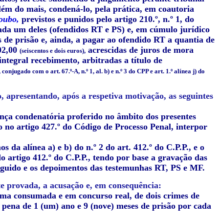
 além do mais, condená-lo, pela prática, em coautoria
roubo,
previstos e punidos pelo artigo 210.º, n.º 1, do
da um deles (ofendidos RT e PS) e, em cúmulo jurídico
es de prisão e, ainda, a pagar ao ofendido RT a quantia de
02,00
acrescidas de juros de mora
(seiscentos e dois euros),
integral recebimento, arbitradas a título de
conjugado com o art. 67.º-A, n.º 1, al. b) e n.º 3 do CPP e art. 1.º alínea j) do
, apresentando, após a respetiva motivação, as seguintes
ença condenatória proferido no âmbito dos presentes
 no artigo 427.º do Código de Processo Penal, interpor
 da alínea a) e b) do n.º 2 do art. 412.º do C.P.P., e o
do artigo 412.º do C.P.P., tendo por base a gravação das
rguido e os depoimentos das testemunhas RT, PS e MF.
e provada, a acusação e, em consequência:
rma consumada e em concurso real, de dois crimes de
a pena de 1 (um) ano e 9 (nove) meses de prisão por cada