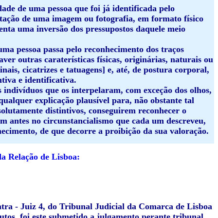
ade de uma pessoa que foi já identificada pelo
ntação de uma imagem ou fotografia, em formato físico
resenta uma inversão dos pressupostos daquele meio
 uma pessoa passa pelo reconhecimento dos traços
ver outras caraterísticas físicas, originárias, naturais ou
nais, cicatrizes e tatuagens] e, até, de postura corporal,
iva e identificativa.
 indivíduos que os interpelaram, com exceção dos olhos,
ualquer explicação plausível para, não obstante tal
solutamente distintivos, conseguirem reconhecer o
em antes no circunstancialismo que cada um descreveu,
ecimento, de que decorre a proibição da sua valoração.
da Relação de Lisboa:
ra - Juiz 4, do Tribunal Judicial da Comarca de Lisboa
utos, foi este submetido a julgamento perante tribunal