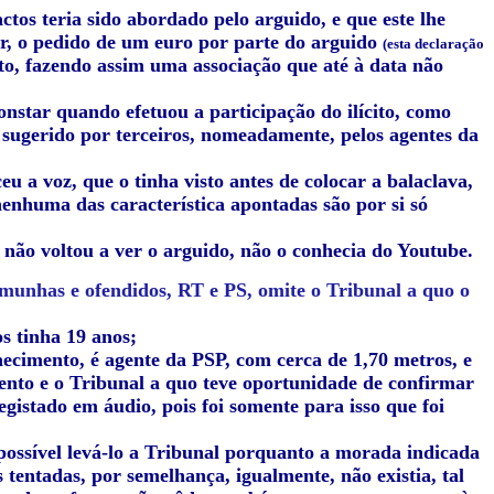
tos teria sido abordado pelo arguido, e que este lhe
ior, o pedido de um euro por parte do arguido
(esta declaração
cito, fazendo assim uma associação que até à data não
onstar quando efetuou a participação do ilícito, como
do sugerido por terceiros, nomeadamente, pelos agentes da
u a voz, que o tinha visto antes de colocar a balaclava,
, nenhuma das característica apontadas são por si só
não voltou a ver o arguido, não o conhecia do Youtube.
emunhas e ofendidos, RT e PS, omite o Tribunal a quo o
s tinha 19 anos;
ecimento, é agente da PSP, com cerca de 1,70 metros, e
ento e o Tribunal a quo teve oportunidade de confirmar
gistado em áudio, pois foi somente para isso que foi
possível levá-lo a Tribunal porquanto a morada indicada
tentadas, por semelhança, igualmente, não existia, tal