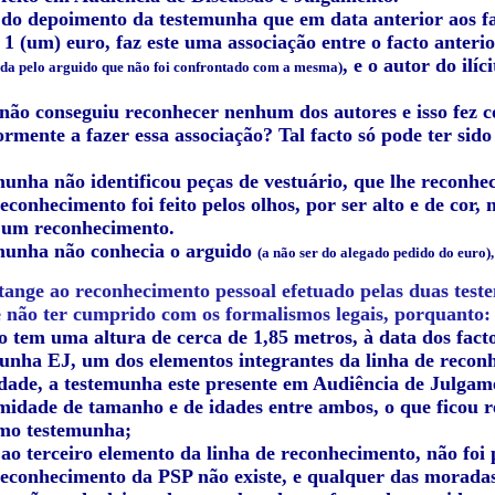
 do depoimento da testemunha que em data anterior aos fac
 1 (um) euro, faz este uma associação entre o facto anter
, e o autor do ilí
ada pelo arguido que não foi confrontado com a mesma)
 não conseguiu reconhecer nenhum dos autores e isso fez c
ormente a fazer essa associação? Tal facto só pode ter si
unha não identificou peças de vestuário, que lhe reconhece
reconhecimento foi feito pelos olhos, por ser alto e de cor
e um reconhecimento.
munha não conhecia o arguido
(a não ser do alegado pedido do euro),
tange ao reconhecimento pessoal efetuado pelas duas test
te não ter cumprido com os formalismos legais, porquanto:
 tem uma altura de cerca de 1,85 metros, à data dos facto
unha EJ, um dos elementos integrantes da linha de reconh
idade, a testemunha este presente em Audiência de Julgam
midade de tamanho e de idades entre ambos, o que ficou re
mo testemunha;
o terceiro elemento da linha de reconhecimento, não foi 
reconhecimento da PSP não existe, e qualquer das moradas 