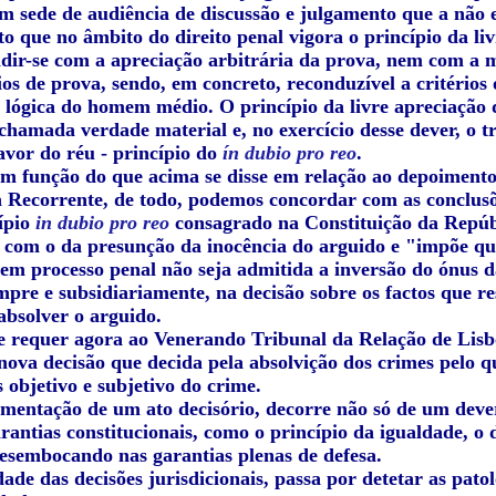
m sede de audiência de discussão e julgamento que a não 
rto que no âmbito do direito penal vigora o princípio da l
dir-se com a apreciação arbitrária da prova, nem com a m
os de prova, sendo, em concreto, reconduzível a critérios 
lógica do homem médio. O princípio da livre apreciação d
chamada verdade material e, no exercício desse dever, o t
avor do réu - princípio do
ín dubio pro reo
.
em função do que acima se disse em relação ao depoimen
a Recorrente, de todo, podemos concordar com as conclusõ
ípio
in dubio pro reo
consagrado na Constituição da Repú
se com o da presunção da inocência do arguido e "impõe q
 em processo penal não seja admitida a inversão do ónus
empre e subsidiariamente, na decisão sobre os factos que 
absolver o arguido.
e requer agora ao Venerando Tribunal da Relação de Lisbo
 nova decisão que decida pela absolvição dos crimes pelo 
 objetivo e subjetivo do crime.
mentação de um ato decisório, decorre não só de um deve
rantias constitucionais, como o princípio da igualdade, o 
desembocando nas garantias plenas de defesa.
dade das decisões jurisdicionais, passa por detetar as pat