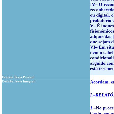
IV– O recon
reconhecedo
ou digital, 
probatório e
V– É inques
fisionómicos
adquiridas [
que sejam de
VI– Em situ
nem o cabel
condicional
arguido com
está irreme
Decisão Texto Parcial:
Decisão Texto Integral:
Acordam, em
I.–RELATÓ
1.–
No proce
Oeste, em qu