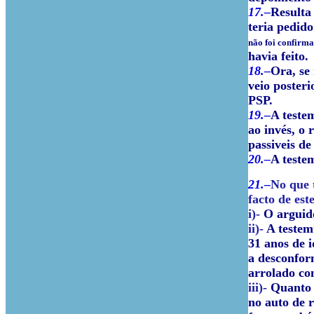
17.–
Resulta
teria pedido
não foi confirm
havia feito.
18.–
Ora, se
veio posteri
PSP.
19.–
A testem
ao invés, o 
passiveis d
20.–
A teste
21.–
No que 
facto de es
i)-
O arguido
ii)-
A testem
31 anos de 
a desconfor
arrolado co
iii)-
Quanto a
no auto de 