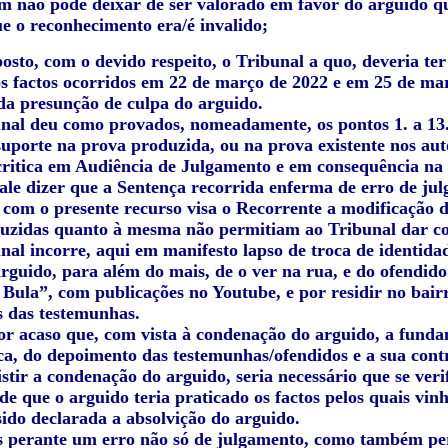
m não pode deixar de ser valorado em favor do arguido q
ue o reconhecimento era/é invalido;
posto, com o devido respeito, o Tribunal a quo, deveria te
os factos ocorridos em 22 de março de 2022 e em 25 de mar
da presunção de culpa do arguido.
nal deu como provados, nomeadamente, os pontos 1. a 13.
uporte na prova produzida, ou na prova existente nos auto
critica em Audiência de Julgamento e em consequência na
ale dizer que a Sentença recorrida enferma de erro de ju
 com o presente recurso visa o Recorrente a modificação d
uzidas quanto à mesma não permitiam ao Tribunal dar com
nal incorre, aqui em manifesto lapso de troca de identida
arguido, para além do mais, de o ver na rua, e do ofendid
 Bula”, com publicações no Youtube, e por residir no bai
 das testemunhas.
or acaso que, com vista à condenação do arguido, a funda
ica, do depoimento das testemunhas/ofendidos e a sua cont
istir a condenação do arguido, seria necessário que se ver
de que o arguido teria praticado os factos pelos quais vin
sido declarada a absolvição do arguido.
 perante um erro não só de julgamento, como também per