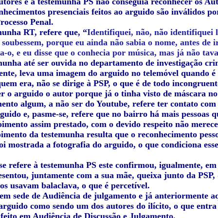
autores e a testemunha PS não conseguia reconhecer os Aut
nhecimentos presenciais feitos ao arguido são inválidos p
rocesso Penal.
munha RT, refere que, “
Identifiquei, não, não identifiquei
 soubessem, porque eu ainda não sabia o nome, antes de ir
a-o, e eu disse que o conhecia por música, mas já não tava
munha até ser ouvida no departamento de investigação cr
ente, leva uma imagem do arguido no telemóvel quando é 
uem era, não se dirige à PSP, o que é de todo incongruent
r o arguido o autor porque já o tinha visto de máscara no 
nto algum, a não ser do Youtube, refere ter contato com 
rguido e, pasme-se, refere que no bairro há mais pessoas
imento assim prestado, com o devido respeito não merece 
imento da testemunha resulta que o reconhecimento pesso
foi mostrada a fotografia do arguido, o que condiciona es
se refere à testemunha PS este confirmou, igualmente, em
sentou, juntamente com a sua mãe, queixa junto da PSP, di
s usavam balaclava, o que é percetível.
em sede de Audiência de julgamento e já anteriormente a
o arguido como sendo um dos autores do ilícito, o que ent
feito em Audiência de Discussão e Julgamento.