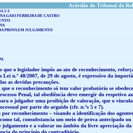
Acórdão do Tribunal da Rel
.L1-3
INA GAIO FERREIRA DE CASTRO
ENTO
OVA
DA PROVA EM JULGAMENTO
AL
o que o legislador impôs ao ato de reconhecimento, refo
 Lei n.º 48/2007, de 29 de agosto, é expressivo da import
as as devidas precauções.
que o reconhecimento só tem valor probatório se obedecer 
rocesso Penal, tal obediência deve emergir do respetivo a
para o julgador uma proibição de valoração, que o vincul
rocessual por parte do arguido (cfr. n.ºs 5 e 7).
 por reconhecimento – visando a identificação dos agentes d
, como tal, consubstancia um meio de prova antecipado ou
e julgamento e a valorar no âmbito da livre apreciação da
ncia do princípio do contraditório.