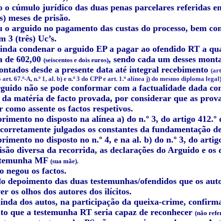
o cúmulo jurídico das duas penas parcelares referidas em
is) meses de prisão.
o arguido no pagamento das custas do processo, bem como
m 3 (três) Uc’s.
ainda condenar o arguido EP a pagar ao ofendido RT a qu
a de 602,00
, sendo cada um desses monta
(seiscentos e dois euros)
contados desde a presente data até integral recebimento
(ar
rt. 67.º-A, n.º 1, al. b) e n.º 3 do CPP e art. 1.º alínea j) do mesmo diploma legal)
rguido não se pode conformar com a factualidade dada co
 da matéria de facto provada, por considerar que as pro
 como assente os factos respetivos.
mento no disposto na alínea a) do n.º 3, do artigo 412.º 
ncorretamente julgados os constantes da fundamentação de 
mento no disposto no n.º 4, e na al. b) do n.º 3, do artig
são diversa da recorrida, as declarações do Arguido e os
stemunha MF
(sua mãe).
o negou os factos.
do depoimento das duas testemunhas/ofendidos que os autor
r os olhos dos autores dos ilícitos.
ainda dos autos, na participação da queixa-crime, confir
to que a testemunha RT seria capaz de reconhecer
(não refe