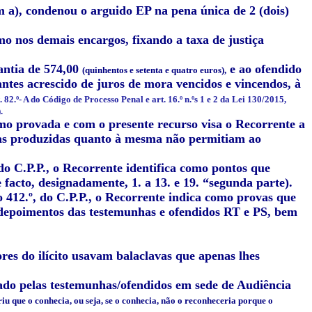
 a), condenou o arguido EP na pena única de 2 (dois)
 nos demais encargos, fixando a taxa de justiça
antia de 574,00
e ao ofendido
(quinhentos e setenta e quatro euros),
ntes acrescido de juros de mora vencidos e vincendos, à
t. 82.º- A do Código de Processo Penal e art. 16.º n.ºs 1 e 2 da Lei 130/2015,
.
mo provada e com o presente recurso visa o Recorrente a
vas produzidas quanto à mesma não permitiam ao
do C.P.P., o Recorrente identifica como pontos que
facto, designadamente, 1. a 13. e 19. “segunda parte).
o 412.º, do C.P.P., o Recorrente indica como provas que
 depoimentos das testemunhas e ofendidos RT e PS, bem
es do ilícito usavam balaclavas que apenas lhes
mado pelas testemunhas/ofendidos em sede de Audiência
riu que o conhecia, ou seja, se o conhecia, não o reconheceria porque o