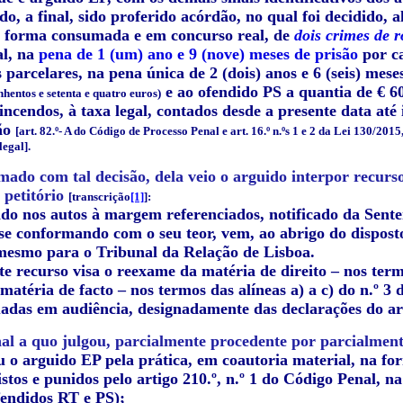
ndo, a final, sido proferido acórdão, no qual foi decidido,
a forma consumada e em concurso real, de
dois crimes de 
al, na
pena de 1 (um) ano e 9 (nove) meses de prisão
por ca
 parcelares, na pena única de 2 (dois) anos e 6 (seis) mes
e ao ofendido PS a quantia de € 6
nhentos e setenta e quatro euros)
incendos, à taxa legal, contados desde a presente data até 
ão
[art. 82.º- A do Código de Processo Penal e art. 16.º n.ºs 1 e 2 da Lei 130/2015, 
egal].
ado com tal decisão, dela veio o arguido interpor recurso
 petitório
[transcrição
[1]
]:
ido nos autos à margem referenciados, notificado da Sent
 se conformando com o seu teor, vem, ao abrigo do disposto
mesmo para o Tribunal da Relação de Lisboa.
e recurso visa o reexame da matéria de direito – nos termos
atéria de facto – nos termos das alíneas a) a c) do n.º 3 
uadas em audiência, designadamente das declarações do a
al a quo julgou, parcialmente procedente por parcialment
o arguido EP pela prática, em coautoria material, na fo
stos e punidos pelo artigo 210.º, n.º 1 do Código Penal, n
fendidos RT e PS);