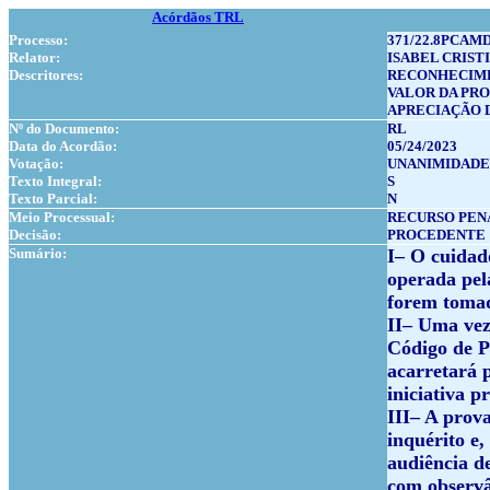
Acórdãos TRL
Processo:
371/22.8PCAMD
Relator:
ISABEL CRIST
Descritores:
RECONHECIM
VALOR DA PR
APRECIAÇÃO 
Nº do Documento:
RL
Data do Acordão:
05/24/2023
Votação:
UNANIMIDADE
Texto Integral:
S
Texto Parcial:
N
Meio Processual:
RECURSO PEN
Decisão:
PROCEDENTE
Sumário:
I– O cuidad
operada pela
forem tomad
II– Uma vez 
Código de P
acarretará 
iniciativa p
III– A prova
inquérito e
audiência d
com observâ