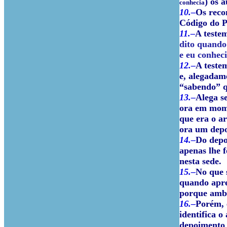
) os 
conhecia
10.–
Os reco
Código do P
11.–
A teste
dito quando
e eu conheci
12.–
A teste
e, alegadam
“sabendo” q
13.–
Alega se
ora em mome
que era o a
ora um depo
14.–
Do depo
apenas lhe 
nesta sede.
15.–
No que 
quando apre
porque ambo
16.–
Porém, 
identifica 
depoimento 