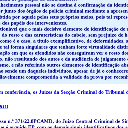
hecimento pessoal não se destina à confirmação da identid
r junto dos órgãos de polícia criminal mediante a aprese
obtida por aquele pelos seus próprios meios, pois tal rep
 dos papéis dos intervenientes.
tionável que o mais decisivo elemento de identificação de
 do rosto e das caraterísticas do cabelo, sem prejuízo de ha
como é o caso, a título exemplificativo, de deformidades, si
 tal forma singulares que tenham forte virtualidade distint
ação em que os ofendidos não conseguiram ver o rosto dos
o, não resultando dos autos e da audiência de julgamento q
ismo, e não referindo outros elementos de identificação ab
o sendo um daqueles indivíduos, apesar de já o conhecer
diavelmente comprometida a validade da prova por reconh
 conferência, os Juízes da Secção Criminal do Tribunal 
RIO
sso n.º 371/22.8PCAMD, do Juízo Central Criminal de Sint
e é arguido EP, com os demais sinais identificativos dos a