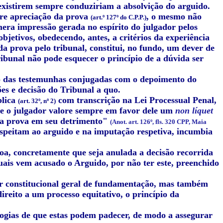
existirem sempre conduziriam a absolvição do arguido.
ivre apreciação da prova
, o mesmo não
(art.º 127º do C.P.P.)
era impressão gerada no espírito do julgador pelos
objetivos, obedecendo, antes, a critérios da experiência
a prova pelo tribunal, constitui, no fundo, um dever de
ribunal não pode esquecer o princípio de a dúvida ser
to das testemunhas conjugadas com o depoimento do
es e decisão do Tribunal a quo.
blica
com transcrição na Lei Processual Penal,
(art. 32º, nº 2)
ue o julgador valore sempre em favor dele um
non líquet
 da prova em seu detrimento"
(Anot. art. 126º, fls. 320 CPP, Maia
respeitam ao arguido e na imputação respetiva, incumbia
a, concretamente que seja anulada a decisão recorrida
quais vem acusado o Arguido, por não ter este, preenchido
r constitucional geral de fundamentação, mas também
direito a um processo equitativo, o princípio da
ologias de que estas podem padecer, de modo a assegurar