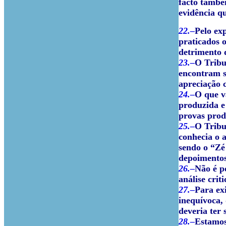
facto també
evidência q
22.–
Pelo ex
praticados 
detrimento 
23.–
O Tribu
encontram s
apreciação 
24.–
O que v
produzida e
provas prod
25.–
O Tribu
conhecia o 
sendo o “Zé
depoimentos
26.–
Não é p
análise crit
27.–
Para ex
inequívoca, 
deveria ter 
28.–
Estamos