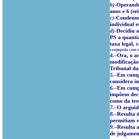
b)-
Operando 
anos e 6 (se
c)-
Condenou 
individual e
d)-
Decidiu 
PS a quanti
taxa legal, 
conjugado com o a
4.–
Ora, o a
modificação
Tribunal dar
5.–
Em cumpri
considera i
6.–
Em cumpri
impõem deci
como da te
7.–
O arguid
8.–
Resulta 
permitiam ve
9.–
Resulta 
de julgamen