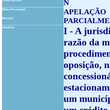
Texto Parcial:
N
Meio Processual:
APELAÇÃO
Decisão:
PARCIALME
Sumário:
I - A juri
razão da m
procediment
oposição, n
concession
estacionam
um municípi