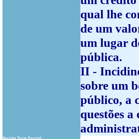
um crédito
qual lhe c
de um valor
um lugar d
pública.
II - Incidi
sobre um b
público, a
questões a 
administrat
Decisão Texto Parcial: