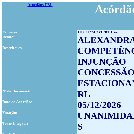
Acórdãos TRL
Acórdão
Processo:
118031/24.7YIPRT.L2-7
Relator:
ALEXANDR
Descritores:
COMPETÊNC
INJUNÇÃO
CONCESSÃO
ESTACION
Nº do Documento:
RL
Data do Acordão:
05/12/2026
Votação:
UNANIMIDA
Texto Integral:
S