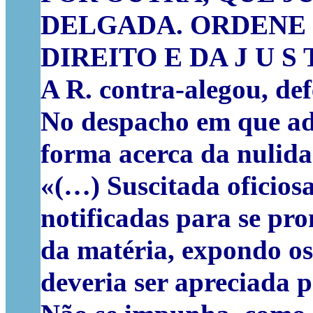
DELGADA. ORDENE 
DIREITO E DA J U S T
A R. contra-alegou, de
No despacho em que adm
forma acerca da nulida
«
(…)
Suscitada oficios
notificadas para se pr
da matéria, expondo os
deveria ser apreciada pe