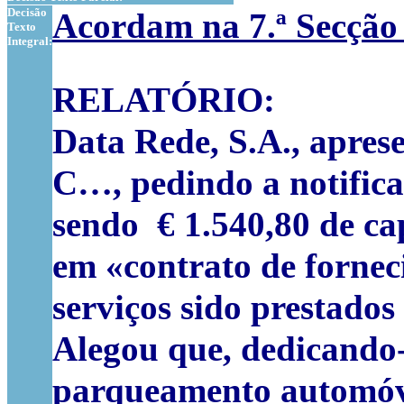
Decisão
Acordam na 7.ª Secção
Texto
Integral:
RELATÓRIO:
Data Rede, S.A., apres
C…, pedindo a notifica
sendo € 1.540,80 de cap
em «contrato de fornec
serviços sido prestados
Alegou que, dedicando-s
parqueamento automóvel