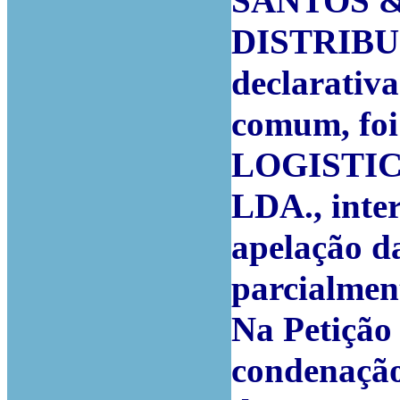
SANTOS &
DISTRIBU
declarativa
comum, foi
LOGISTI
LDA.
,
inte
apelação d
parcialmen
Na Petição 
condenação