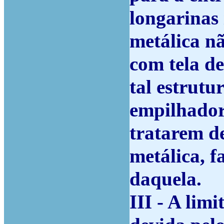
longarinas 
metálica n
com tela de
tal estrutu
empilhador
tratarem d
metálica, f
daquela.
III - A lim