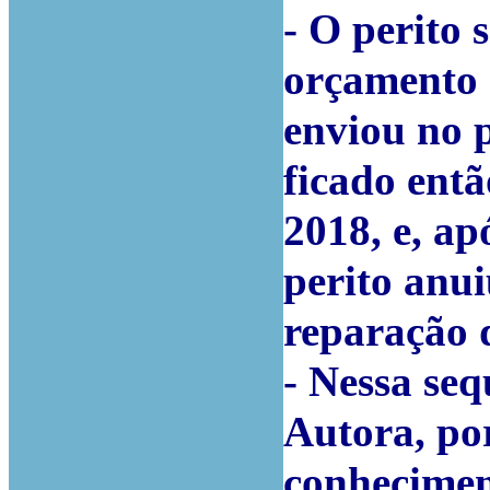
- O perito 
orçamento 
enviou no p
ficado ent
2018, e, ap
perito anui
reparação 
- Nessa se
Autora, po
conhecimen