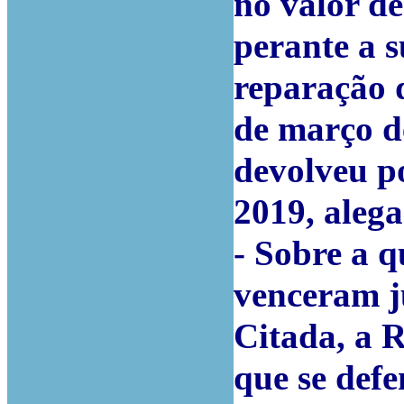
no valor d
perante a s
reparação 
de março d
devolveu po
2019, alega
- Sobre a q
venceram j
Citada, a 
que se def