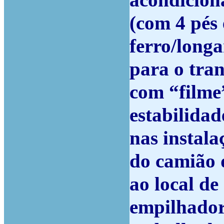
acondicion
(com 4 pés 
ferro/long
para o tran
com “filme”
estabilidad
nas instala
do camião d
ao local d
empilhado