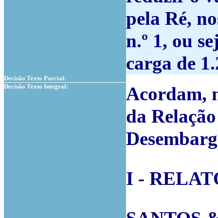
pela Ré, no
n.º 1, ou s
carga de 1.
Decisão Texto Parcial:
Decisão Texto Integral:
Acordam, n
da Relação 
Desembarga
I - RELA