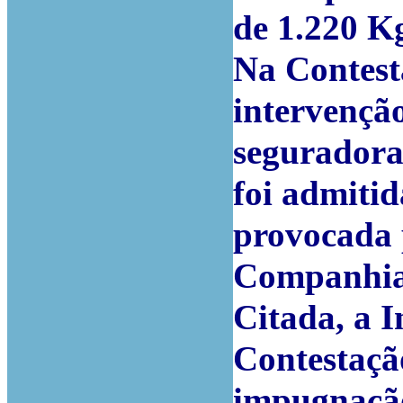
de 1.220 K
Na Contest
intervençã
seguradora
foi admitid
provocada 
Companhia 
Citada, a I
Contestaçã
impugnação