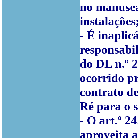
no manusea
instalações
- É inaplic
responsabil
do DL n.º 2
ocorrido pr
contrato de
Ré para o s
- O art.º 2
aproveita 