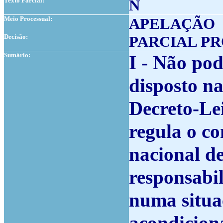
Texto Parcial:
N
Meio Processual:
APELAÇÃO
Decisão:
PARCIAL P
Sumário:
I - Não po
disposto na 
Decreto-Lei
regula o co
nacional de
responsabi
numa situa