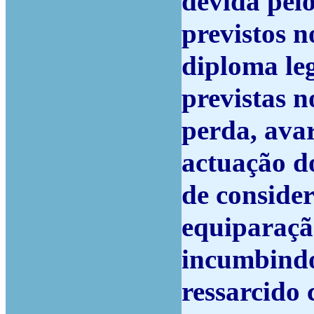
devida pel
previstos no
diploma leg
previstas n
perda, ava
actuação d
de consider
equiparaçã
incumbindo
ressarcido