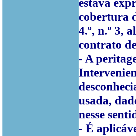
estava exp
cobertura d
4.º, n.º 3, 
contrato d
- A perita
Intervenien
desconheci
usada, dad
nesse senti
- É aplicáv