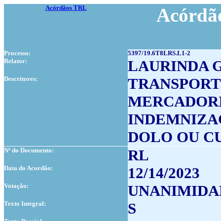
Acórdãos TRL
Acórdão
Processo:
5397/19.6T8LRS.L1-2
Relator:
LAURINDA 
Descritores:
TRANSPORT
MERCADOR
INDEMNIZA
DOLO OU C
Nº do Documento:
RL
Data do Acordão:
12/14/2023
Votação:
UNANIMIDA
Texto Integral:
S