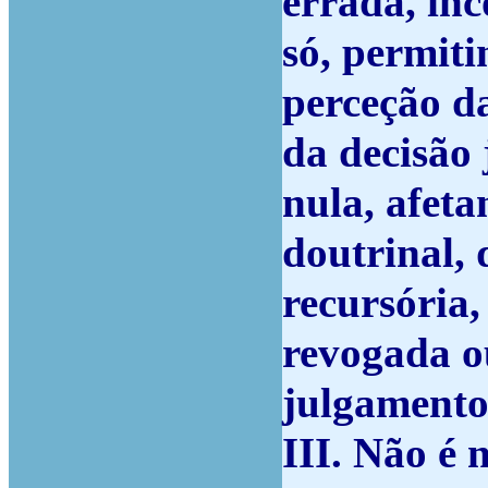
errada, inc
só, permiti
perceção da
da decisão 
nula, afeta
doutrinal, 
recursória,
revogada o
julgamento
III. Não é 