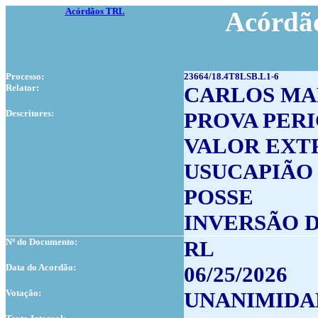
Acórdãos TRL
Acórdão
Processo:
23664/18.4T8LSB.L1-6
Relator:
CARLOS MA
Descritores:
PROVA PERI
VALOR EXT
USUCAPIÃO
POSSE
INVERSÃO D
Nº do Documento:
RL
Data do Acordão:
06/25/2026
Votação:
UNANIMIDA