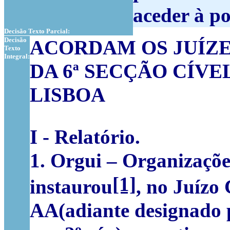
aceder à po
Decisão Texto Parcial:
Decisão
ACORDAM OS JUÍZ
Texto
Integral:
DA 6ª SECÇÃO CÍV
LISBOA
I - Relatório.
1. Orgui – Organizações
[1]
instaurou
, no Juízo 
AA
(adiante designado 