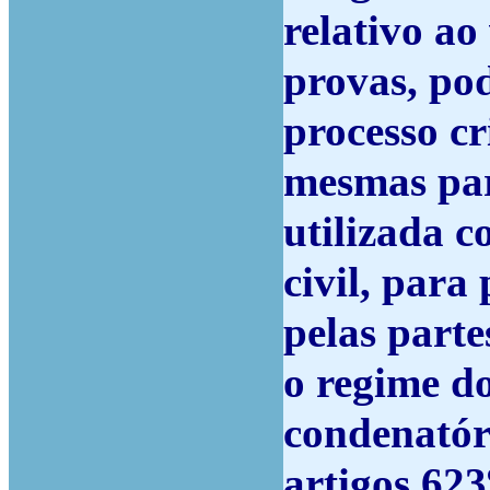
relativo ao
provas, po
processo c
mesmas part
utilizada 
civil, para
pelas parte
o regime do
condenatóri
artigos 623