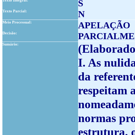
Texto Integral:
S
Texto Parcial:
N
Meio Processual:
APELAÇÃO
Decisão:
PARCIALME
Sumário:
(Elaborado 
I. As nulid
da referent
respeitam 
nomeadame
normas pro
estrutura, 