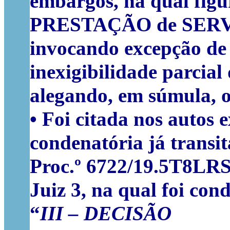
embargos, na qual fig
PRESTAÇÃO de SERV
invocando excepção de
inexigibilidade parcial
alegando, em súmula, o
• Foi citada nos autos 
condenatória já transi
Proc.º 6722/19.5T8LRS,
Juiz 3
,
na qual foi cond
“
III – DECISÃO