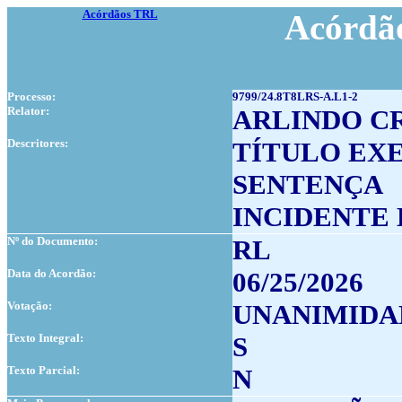
Acórdãos TRL
Acórdão
Processo:
9799/24.8T8LRS-A.L1-2
Relator:
ARLINDO C
Descritores:
TÍTULO EX
SENTENÇA
INCIDENTE
Nº do Documento:
RL
Data do Acordão:
06/25/2026
Votação:
UNANIMIDA
Texto Integral:
S
Texto Parcial:
N