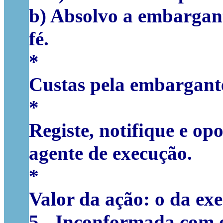
b)
Absolvo a embargante
fé.
*
Custas pela embargant
*
Registe, notifique e o
agente de execução.
*
Valor da ação: o da ex
5
- Inconformada com o