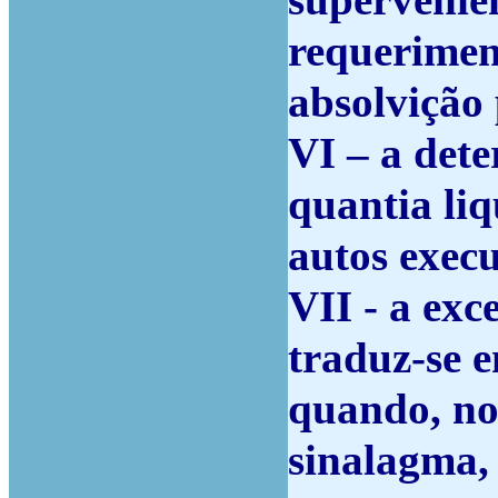
supervenie
requerimen
absolvição 
VI – a dete
quantia li
autos execu
VII - a ex
traduz-se e
quando, no
sinalagma, 