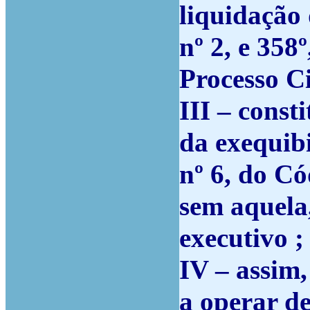
liquidação 
nº 2, e 358
Processo Ci
III – const
da exequibi
nº 6, do Cód
sem aquela,
executivo ;
IV – assim
a operar de