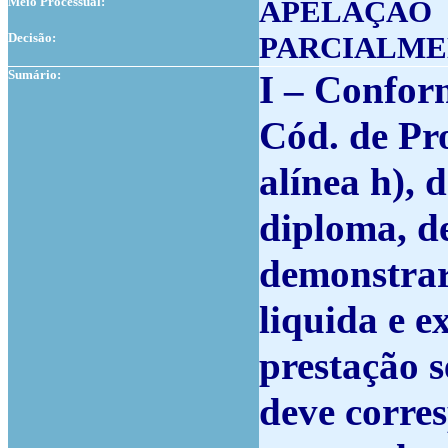
Meio Processual:
APELAÇÃO
Decisão:
PARCIALME
Sumário:
I – Conform
Cód. de Pr
alínea h), 
diploma, de
demonstrar
liquida e e
prestação 
deve corre