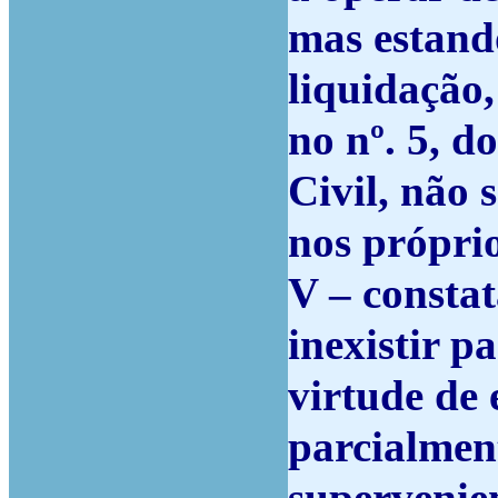
mas estando
liquidação
no nº. 5, d
Civil, não 
nos próprio
V – consta
inexistir p
virtude de
parcialment