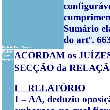
configuráv
cumpriment
Sumário ela
do artº. 66
Decisão Texto Parcial:
Decisão
ACORDAM os JUÍZE
Texto
Integral:
SECÇÃO da RELAÇÃO 
I – RELATÓRIO
1
–
AA
, deduziu oposiç