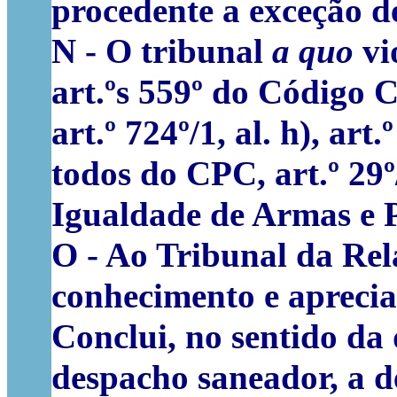
procedente a exceção 
N -
O tribunal
a quo
vi
art.ºs 559º do Código Ci
art.º 724º/1, al. h), art.
todos do CPC, art.º 29º
Igualdade de Armas e P
O -
Ao Tribunal da Rel
conhecimento e apreciaç
Conclui, no sentido da
despacho saneador, a d