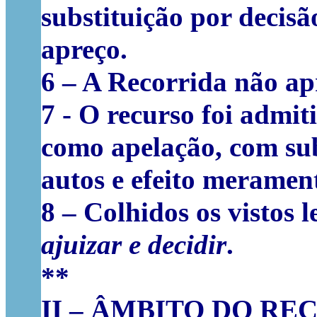
substituição por decis
apreço.
6
– A Recorrida não apr
7
- O recurso foi admit
como apelação, com sub
autos e efeito meramen
8
– Colhidos os vistos l
ajuizar e decidir
.
**
II
–
ÂMBITO DO RE