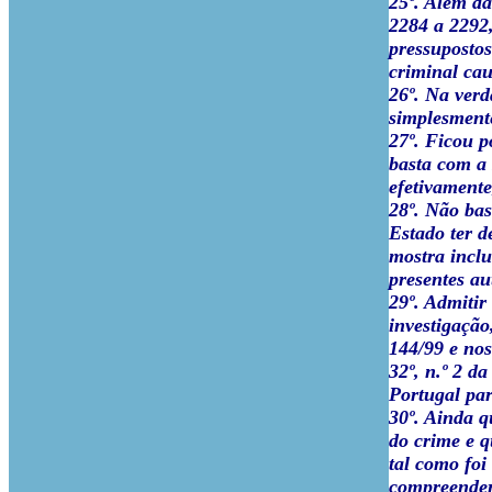
25º. Além da
2284 a 2292
pressupostos
criminal cau
26º. Na verd
simplesmente
27º. Ficou po
basta com a 
efetivamente
28º. Não bas
Estado ter d
mostra inclu
presentes au
29º. Admiti
investigação
144/99 e nos
32º, n.º 2 d
Portugal par
30º. Ainda q
do crime e q
tal como foi
compreender 