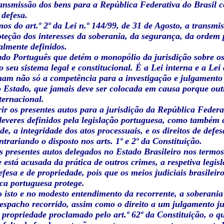
ansmissão dos bens para a República Federativa do Brasil c
 defesa.
os do art.º 2º da Lei n.º 144/99, de 31 de Agosto, a transmiss
teção dos interesses da soberania, da segurança, da ordem 
almente definidos.
ado Português que detém o monopólio da jurisdição sobre os
 seu sistema legal e constitucional. É a Lei interna e a L
nam não só a competência para a investigação e julgamento
 Estado, que jamais deve ser colocada em causa porque outr
nternacional.
rir os presentes autos para a jurisdição da República Federat
deveres definidos pela legislação portuguesa, como também
de, a integridade dos atos processuais, e os direitos de def
ntrariando o disposto nos arts. 1º e 2º da Constituição.
s presentes autos delegados no Estado Brasileiro nos termo
e está acusada da prática de outros crimes, a respetiva legis
defesa e de propriedade, pois que os meios judiciais brasile
ca portuguesa protege.
o isto e no modesto entendimento da recorrente, a soberan
espacho recorrido, assim como o direito a um julgamento j
e propriedade proclamado pelo art.º 62º da Constituição, o 