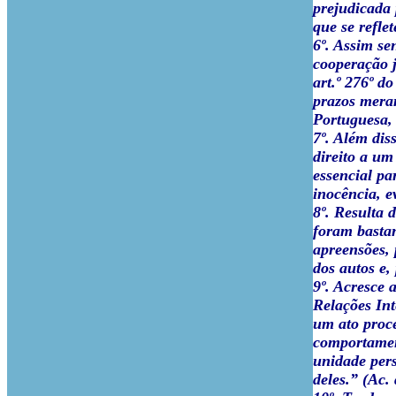
prejudicada 
que se refle
6º. Assim s
cooperação j
art.º 276º d
prazos meram
Portuguesa, 
7º. Além dis
direito a um
essencial pa
inocência, e
8º. Resulta 
foram bastan
apreensões, 
dos autos e,
9º. Acresce 
Relações In
um ato proce
comportamen
unidade pers
deles.” (Ac