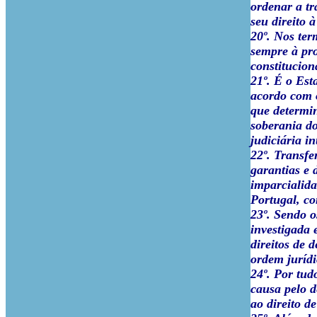
ordenar a tr
seu direito à
20º. Nos term
sempre à pro
constitucion
21º. É o Est
acordo com o
que determi
soberania do
judiciária i
22º. Transfe
garantias e 
imparcialida
Portugal, co
23º. Sendo o
investigada 
direitos de 
ordem jurídi
24º. Por tud
causa pelo d
ao direito d