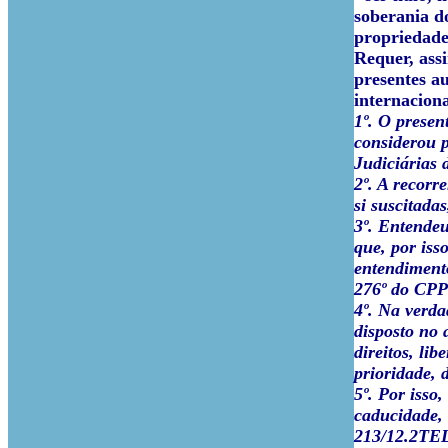
soberania d
propriedade 
Requer, ass
presentes a
internacion
1º. O presen
considerou p
Judiciárias 
2º. A recor
si suscitada
3º. Entende
que, por iss
entendimento
276º do CPP 
4º. Na verda
disposto no 
direitos, li
prioridade, 
5º. Por isso
caducidade, 
213/12.2TELS