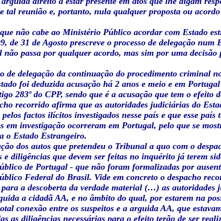
 arguida direito a estar presente em atos que lhe digam respei
e tal reunião e, portanto, nula qualquer proposta ou acordo
 que não cabe ao Ministério Público acordar com Estado est
99, de 31 de Agosto prescreve o processo de delegação num
l não passa por qualquer acordo, mas sim por uma decisão pr
ão de delegação da continuação do procedimento criminal no
tado foi deduzida acusação há 2 anos e meio e em Portugal
rtigo 283º do CPP, sendo que é a acusação que tem o efeito de 
cho recorrido afirma que as autoridades judiciárias do Esta
 pelos factos ilícitos investigados nesse país e que esse p
es em investigação ocorreram em Portugal, pelo que se most
a o Estado Estrangeiro.
ação dos autos que pretendeu o Tribunal a quo com o despac
s e diligências que devem ser feitas no inquérito já terem s
úblico de Portugal - que não foram formalizadas por ausent
úblico Federal do Brasil. Vide em concreto o despacho recorr
para a descoberta da verdade material (…) as autoridades j
guida a cidadã AA, e no âmbito do qual, por estarem na po
total conexão entre os suspeitos e a arguida AA, que estavam
das as diligências necessárias para o efeito terão de ser rea