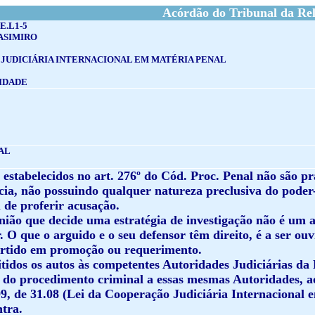
Acórdão do Tribunal da Rel
E.L1-5
ASIMIRO
JUDICIÁRIA INTERNACIONAL EM MATÉRIA PENAL
IDADE
AL
s estabelecidos no art. 276º do Cód. Proc. Penal não são
ncia, não possuindo qualquer natureza preclusiva do poder
 de proferir acusação.
nião que decide uma estratégia de investigação não é um a
. O que o arguido e o seu defensor têm direito, é a ser ou
ertido em promoção ou requerimento.
itidos os autos às competentes Autoridades Judiciárias da
do procedimento criminal a essas mesmas Autoridades, ao ab
99, de 31.08 (Lei da Cooperação Judiciária Internacional 
ntra.