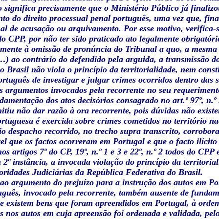
to significa precisamente que o Ministério Público já finali
o do direito processual penal português, uma vez que, final
al de acusação ou arquivamento. Por esse motivo, verifica-se
) do CPP, por não ter sido praticado ato legalmente obrigatóri
amente à omissão de pronúncia do Tribunal a quo, a mesma re
…) ao contrário do defendido pela arguida, a transmissão do
o Brasil não viola o princípio da territorialidade, nem con
rtuguês de investigar e julgar crimes ocorridos dentro das 
s argumentos invocados pela recorrente no seu requeriment
damentação dos atos decisórios consagrado no art.º 97º, n.
itiu não dar razão à ora recorrente, pois dúvidas não existe
ortuguesa é exercida sobre crimes cometidos no território 
io despacho recorrido, no trecho supra transcrito, corrobora
el que os factos ocorreram em Portugal e que o facto ilícito
os artigos 7º do CP, 19º, n.º 1 e 3 e 22º, n.º 2 todos do CPP 
 2ª instância, a invocada violação do princípio da territoria
oridades Judiciárias da República Federativa do Brasil.
ao argumento do prejuízo para a instrução dos autos em Por
uguês, invocado pela recorrente, também ausente de fundam
ue existem bens que foram apreendidos em Portugal, à ordem
as nos autos em cuja apreensão foi ordenada e validada, pel