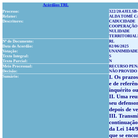
Acórdãos TRL
Processo:
322/20.4JELSB-
Relator:
ALDA TOMÉ C
Descritores:
CADUCIDADE
COOPERAÇÃO 
NULIDADE
TERRITORIAL
Nº do Documento:
RL
Data do Acordão:
02/06/2025
Votação:
UNANIMIDADE
Texto Integral:
S
Texto Parcial:
N
Meio Processual:
RECURSO PEN
Decisão:
NÃO PROVIDO
Sumário:
I. Os prazo
e de referê
inquérito ou
II. Uma reu
seu defensor
depois de v
III. Transm
continuação 
da Lei 144/
que se enco