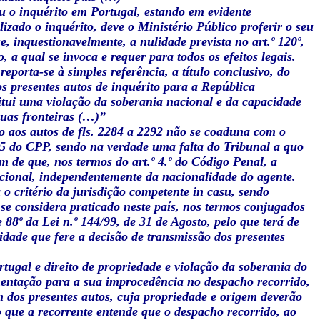
zou o inquérito em Portugal, estando em evidente
izado o inquérito, deve o Ministério Público proferir o seu
, inquestionavelmente, a nulidade prevista no art.º 120º,
o, a qual se invoca e requer para todos os efeitos legais.
porta-se à simples referência, a título conclusivo, do
s presentes autos de inquérito para a República
stitui uma violação da soberania nacional e da capacidade
suas fronteiras (…)”
o aos autos de fls. 2284 a 2292 não se coaduna com o
º 5 do CPP, sendo na verdade uma falta do Tribunal a quo
m de que, nos termos do art.º 4.º do Código Penal, a
nacional, independentemente da nacionalidade do agente.
 o critério da jurisdição competente in casu, sendo
 se considera praticado neste país, nos termos conjugados
e 88º da Lei n.º 144/99, de 31 de Agosto, pelo que terá de
lidade que fere a decisão de transmissão dos presentes
tugal e direito de propriedade e violação da soberania do
entação para a sua improcedência no despacho recorrido,
 dos presentes autos, cuja propriedade e origem deverão
o que a recorrente entende que o despacho recorrido, ao