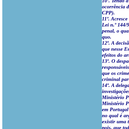
10º. Tendo a
ocorrência d
CPP).
11º. Acresce
Lei n.º 144/
penal, o qua
quo.
12º. A decis
que nesse Es
efeitos do a
13º. O despa
responsáveis
que os crim
criminal par
14º. A deleg
investigaçõe
Ministério P
Ministério P
em Portugal 
no qual é ar
existir uma 
pois, que to