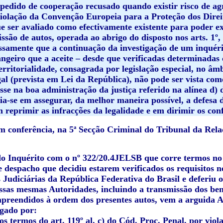
 pedido de cooperação recusado quando existir risco de a
violação da Convenção Europeia para a Proteção dos Dire
e ser avaliado como efectivamente existente para poder exi
ssão de autos, operada ao abrigo do disposto nos arts. 1º, a
ssamente que a continuação da investigação de um inquér
angeiro que a aceite – desde que verificadas determinadas 
erritorialidade, consagrada por legislação especial, no âm
gal (prevista em Lei da República), não pode ser vista co
sse na boa administração da justiça referido na alínea d) d
a-se em assegurar, da melhor maneira possível, a defesa do
 reprimir as infracções da legalidade e em dirimir os confl
 conferência, na 5ª Secção Criminal do Tribunal da Rela
o Inquérito com o nº 322/20.4JELSB que corre termos no 
 despacho que decidiu estarem verificados os requisitos n
 Judiciárias da República Federativa do Brasil e deferiu
essas mesmas Autoridades, incluindo a transmissão dos be
preendidos à ordem dos presentes autos, vem a arguida
gado por:
nos termos do art. 119º al. c) do Cód. Proc. Penal, por viol