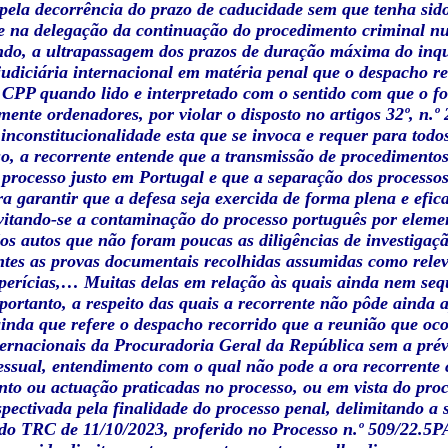
pela decorrência do prazo de caducidade sem que tenha sido
te na delegação da continuação do procedimento criminal n
endo, a ultrapassagem dos prazos de duração máxima do inqu
udiciária internacional em matéria penal que o despacho r
o CPP quando lido e interpretado com o sentido com que o fo
ente ordenadores, por violar o disposto no artigos 32º, n.º 
inconstitucionalidade esta que se invoca e requer para todos 
so, a recorrente entende que a transmissão de procedimento
 processo justo em Portugal e que a separação dos process
ra garantir que a defesa seja exercida de forma plena e efi
vitando-se a contaminação do processo português por eleme
dos autos que não foram poucas as diligências de investigaç
tes as provas documentais recolhidas assumidas como relev
perícias,… Muitas delas em relação às quais ainda nem seque
 portanto, a respeito das quais a recorrente não pôde ainda 
ainda que refere o despacho recorrido que a reunião que o
ternacionais da Procuradoria Geral da República sem a prév
ssual, entendimento com o qual não pode a ora recorrente c
to ou actuação praticadas no processo, ou em vista do proc
pectivada pela finalidade do processo penal, delimitando a
. do TRC de 11/10/2023, proferido no Processo n.º 509/22.