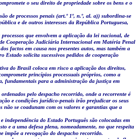
ompromete o seu direito de propriedade sobre os bens e o
ão de processos penais (art.º 1º, n.º, al. a)) subordina-se
pública e de outros interesses da República Portuguesa,
 processos que envolvem a aplicação da lei nacional, de
ei de Cooperação Judiciária Internacional em Matéria Penal
 dos factos em causa nos presentes autos, mas também a
o Estado solicita sucessivos pedidos de cooperação
iva do Brasil coloca em risco a aplicação dos direitos,
 compromete princípios processuais próprios, como a
esa, fundamentais para a administração da justiça em
s ordenados pelo despacho recorrido, onde a recorrente é
lação e condições jurídico-penais irão prejudicar os seus
iros não se coadunam com os valores e garantias que a
ia e independência do Estado Português são colocadas em
usto e a uma defesa plena, nomeadamente, no que respeita
que impõe a revogação do despacho recorrido.