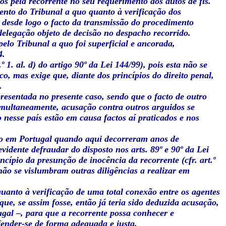
 pela recorrente no seu requerimento aos autos de fls.
nto do Tribunal a quo quanto à verificação dos
is desde logo o facto da transmissão do procedimento
 delegação objeto de decisão no despacho recorrido.
pelo Tribunal a quo foi superficial e ancorada,
4.
 1. al. d) do artigo 90º da Lei 144/99), pois esta não se
o, mas exige que, diante dos princípios do direito penal,
.
presentada no presente caso, sendo que o facto de outro
imultaneamente, acusação contra outros arguidos se
 nesse país estão em causa factos aí praticados e nos
não em Portugal quando aqui decorreram anos de
evidente defraudar do disposto nos arts. 89º e 90º da Lei
cípio da presunção de inocência da recorrente (cfr. art.º
não se vislumbram outras diligências a realizar em
uanto à verificação de uma total conexão entre os agentes
que, se assim fosse, então já teria sido deduzida acusação,
ugal –, para que a recorrente possa conhecer e
fender-se de forma adequada e justa.