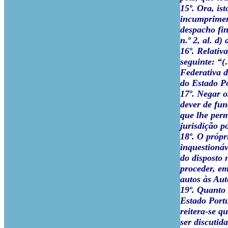
15º. Ora, is
incumpriment
despacho fin
n.º 2, al. d
16º. Relativ
seguinte: “(
Federativa d
do Estado Po
17º. Negar o
dever de fun
que lhe perm
jurisdição p
18º. O própr
inquestionáv
do disposto n
proceder, em
autos às Aut
19º. Quanto 
Estado Port
reitera-se q
ser discutid