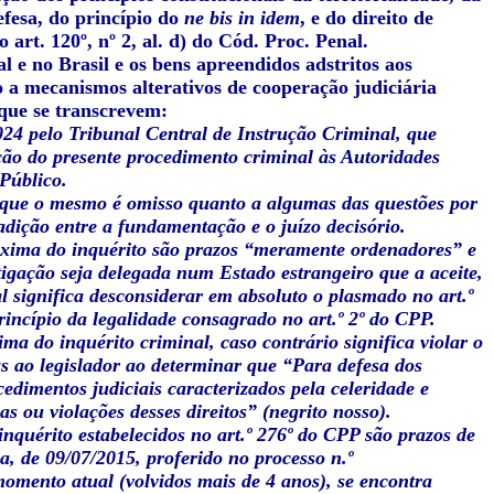
efesa, do princípio do
ne bis in idem
, e do direito de
art. 120º, nº 2, al. d) do Cód. Proc. Penal.
 e no Brasil e os bens apreendidos adstritos aos
o a mecanismos alterativos de cooperação judiciária
 que se transcrevem:
024 pelo Tribunal Central de Instrução Criminal, que
ção do presente procedimento criminal às Autoridades
 Público.
 que o mesmo é omisso quanto a algumas das questões por
adição entre a fundamentação e o juízo decisório.
áxima do inquérito são prazos “meramente ordenadores” e
tigação seja delegada num Estado estrangeiro que a aceite,
 significa desconsiderar em absoluto o plasmado no art.º
rincípio da legalidade consagrado no art.º 2º do CPP.
a do inquérito criminal, caso contrário significa violar o
as ao legislador ao determinar que “Para defesa dos
edimentos judiciais caracterizados pela celeridade e
s ou violações desses direitos” (negrito nosso).
inquérito estabelecidos no art.º 276º do CPP são prazos de
, de 09/07/2015, proferido no processo n.º
omento atual (volvidos mais de 4 anos), se encontra