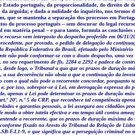
o Estado português, da proporcionalidade, do direito de d
da arguida; e dada a nulidade do inquérito, nos termos do 
im, que se mantenha a separação dos processos em Portugal
utos do processo português – sem descurar do legal recurs
al em matéria penal – e para tanto, formula as conclusões
te recurso vem interposto do despacho proferido em 06/11/2
rocedente, por provado, o pedido de delegação da continua
da República Federativa do Brasil, efetuado pelo Ministério
rente não pode conformar-se com o douto despacho, uma vez
s, no seu requerimento de fls. 2284 a 2292 e padece de contr
u, desde logo, o Tribunal a quo que os prazos de duração m
o, a sua decorrência não obsta a que a continuação da inves
 com o qual não pode a recorrente concordar, porquanto tal
e, por isso, sobrepor-se à Lei, em derrogação expressa do p
de, apenas a Lei pode determinar os prazos de duração máxim
art.º 20º, n.º 5 da CRP, que reconhece tal competência apen
berdades e garantias pessoais,
a lei
assegura aos cidadãos proc
de modo a obter tutela efectiva e em tempo útil contra ameaça
, entende a recorrente, que os prazos de duração máxima do 
conforme fixado no Aresto do Tribunal da Relação de Lisboa
B-F.L1-9, o que significa que a perseguição criminal no m