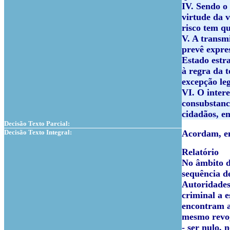
IV. Sendo o
virtude da 
risco tem qu
V. A transmi
prevê expre
Estado estr
à regra da t
excepção le
VI. O intere
consubstanci
cidadãos, em
Decisão Texto Parcial:
Decisão Texto Integral:
Acordam, em
Relatório
No âmbito d
sequência de
Autoridades
criminal a 
encontram a
mesmo revo
- ser nulo, 