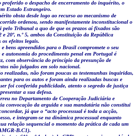
 proferido o despacho de encerramento do inquérito, o
um Estado Estrangeiro.
érito obsta desde logo ao recurso ao mecanismo de
ecorrido ordenou, sendo manifestamente inconstitucional o
i pelo Tribunal a quo de que os prazos aí fixados são
2 e 20º, n.º 5, ambos da Constituição da República
os efeitos legais.
s e bens apreendidos para o Brasil compromete o seu
os e autonomia do procedimento penal em Portugal é
caz, com observância do princípio da presunção de
ntos não julgados em solo nacional.
ão realizadas, não foram poucas as testemunhas inquiridas,
antes para os autos e foram ainda realizadas buscas e
r foi conferida publicidade, atento o segredo de justiça
apresentar a sua defesa.
correu no Departamento de Cooperação Judiciária e
ia convocação da arguida e sua mandatária não constitui
oncordar, já que o “acto processual é toda a acção,
esso, e integram-se na dinâmica processual enquanto
 sua relação sequencial o momento da prática de cada um
5PAMGR-B.C1).