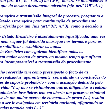
to (art. 61º, n.º 1 al. a) do CPP), mostra-se inconcebível a
 que da mesma diretamente advenha (cfr. art.º 119º al. c)
rangeiro a transmissão integral de processo, porquanto a
 Estado estrangeiro para continuação de procedimento
oferida por um Juiz (art.º 91º, n.º 3), como a decisão a
 Estado Brasileiro é absolutamente injustificada, uma vez
 nem sequer foi deduzida acusação nos termos e para os
solidificar e estabilizar os autos.
do Brasileiro conseguiram identificar todos os
aís tem maior acervo de prova, ao mesmo tempo que afirma
ra incompreensível a transmissão do procedimento
ho recorrido tem como pressuposto o facto de as
ido realizadas, aparentemente, coincidindo as conclusões do
es de suporte probatório - com a acusação deduzida pelo
ido: “(...) não se vislumbram outras diligências a realizar
udiciárias brasileiras têm em aberto um processo criminal
sse de um maior acerco de elementos de prova (…) resulta
 a ser investigados em território nacional, afigurando-se
lizadas naquele país (…)”