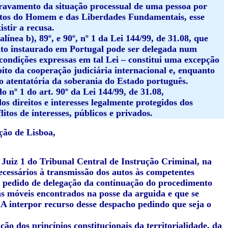
gravamento da situação processual de uma pessoa por
itos do Homem e das Liberdades Fundamentais, esse
stir a recusa.
línea b), 89º, e 90º, nº 1 da Lei 144/99, de 31.08, que
ito instaurado em Portugal pode ser delegada num
condições expressas em tal Lei – constitui uma excepção
bito da cooperação judiciária internacional e, enquanto
mo atentatória da soberania do Estado português.
o nº 1 do art. 90º da Lei 144/99, de 31.08,
s direitos e interesses legalmente protegidos dos
itos de interesses, públicos e privados.
ção de Lisboa,
Juiz 1 do Tribunal Central de Instrução Criminal, na
ecessários à transmissão dos autos às competentes
 o pedido de delegação da continuação do procedimento
ns móveis encontrados na posse da arguida e que se
AA
interpor recurso desse despacho pedindo que seja o
ação dos princípios constitucionais da territorialidade, da