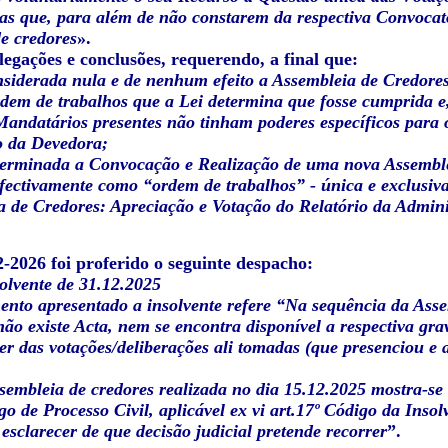
ias que, para além de não constarem da respectiva Convoca
e credores
».
egações e conclusões, requerendo, a final que:
nsiderada nula e de nenhum efeito a Assembleia de Credore
rdem de trabalhos que a Lei determina que fosse cumprida e
Mandatários presentes não tinham poderes específicos para o
 da Devedora;
eterminada a Convocação e Realização de uma nova Assembl
efectivamente como “ordem de trabalhos” - única e exclusi
a de Credores: Apreciação e Votação do Relatório da Admin
-2026 foi proferido o seguinte despacho:
olvente de 31.12.2025
nto apresentado a insolvente refere “Na sequência da Asse
não existe Acta, nem se encontra disponível a respectiva gr
r das votações/deliberações ali tomadas (que presenciou e 
sembleia de credores realizada no dia 15.12.2025 mostra-se 
go de Processo Civil, aplicável ex vi art.17º Código da Ins
 esclarecer de que decisão judicial pretende recorrer
”.