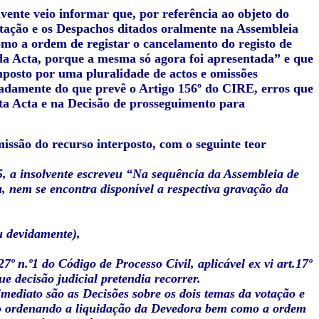
lvente veio informar que, por referência ao objeto do
votação e os Despachos ditados oralmente na Assembleia
mo a ordem de registar o cancelamento do registo de
da Acta, porque a mesma só agora foi apresentada” e que
mposto por uma pluralidade de actos e omissões
meadamente do que prevê o Artigo 156º do CIRE, erros que
ita Acta e na Decisão de prosseguimento para
ssão do recurso interposto, com o seguinte teor
, a insolvente escreveu “Na sequência da Assembleia de
a, nem se encontra disponível a respectiva gravação da
u devidamente),
7º n.º1 do Código de Processo Civil, aplicável ex vi art.17º
 decisão judicial pretendia recorrer.
imediato são as Decisões sobre os dois temas da votação e
ho ordenando a liquidação da Devedora bem como a ordem