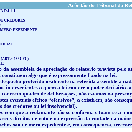
Acórdão do Tribunal da Rel
B-D.L1-1
DE CREDORES
O
 MERO EXPEDIENTE
VIDUAL
ART. 643º CPC)
TE
o da assembleia de apreciação do relatório prevista pelo a
 constituem algo que é expressamente fixado na lei.
 despacho proferido oralmente na referida assembleia nad
los intervenientes a quem a lei confere o poder decisório
m concreto quadro de deliberações, não estamos na presenç
tes eventuais efeitos “ofensivos”, a existirem, são conseq
s dos credores ou lei insolvencial).
ões com que a reclamante não se conforma situam-se a mont
 seus direitos de voto e na expressão da vontade da maior
achos são de mero expediente e, em consequência, irrecorr