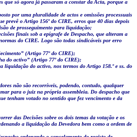
es que só agora já passaram a constar da Acta, porque a
posto por uma pluralidade de actos e omissões processuais
ue prevê o Artigo 156º do CIRE, erros que 40 dias depois
isão de prosseguimento para liquidação;
Decisões finais sob a epígrafe de Despacho, que alteram a
 normas do CIRE. Logo são todas sindicáveis por erro
lecimento” (Artigo 77º do CIRE);
ha do activo” (Artigo 77º do CIRE);
a liquidação do activo, nos termos do Artigo 158.º e ss. do
dores não são recorríveis, podendo, contudo, qualquer
lamar para o juiz na própria assembleia. Do despacho que
que tenham votado no sentido que fez vencimento e da
rrer das Decisões sobre os dois temas da votação e os
ordenando a liquidação da Devedora bem como a ordem de
 despacho ordenando o cancelamento do registo de