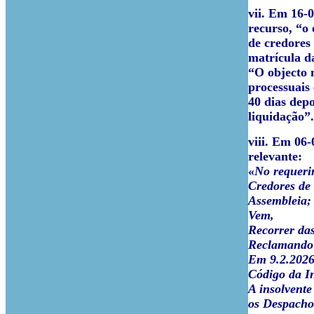
vii. Em 16-0
recurso, “o
de credores
matrícula d
“O objecto 
processuais
40 dias dep
liquidação”.
viii. Em 06
relevante:
«
No requeri
Credores de 
Assembleia;
Vem,
Recorrer das
Reclamando 
Em 9.2.2026,
Código da In
A insolvente
os Despacho