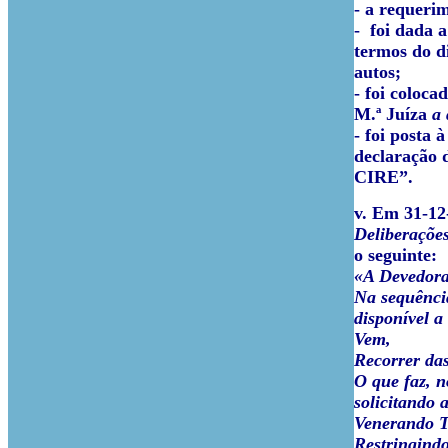
- a requerim
- foi dada 
termos do d
autos;
- foi coloca
M.ª Juíza
a
- foi posta 
declaração 
CIRE”.
v. Em 31-12
Deliberaçõe
o seguinte:
«A Devedora,
Na sequência
disponível a
Vem,
Recorrer das
O que faz, n
solicitando
Venerando T
Restringindo