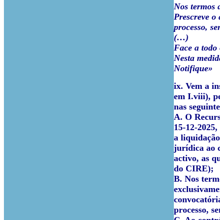
Nos termos d
Prescreve o 
processo, sem
(…)
Face a todo 
Nesta medida
Notifique»
ix. Vem a i
em I.viii),
nas seguinte
A. O Recurs
15-12-2025,
a liquidaçã
jurídica ao
activo, as q
do CIRE);
B. Nos term
exclusivame
convocatóri
processo, s