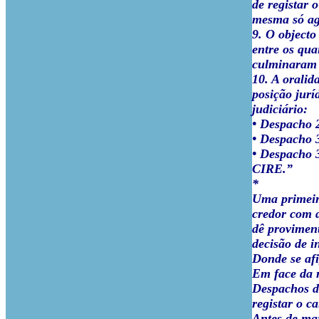
de registar 
mesma só ag
9. O objecto
entre os qua
culminaram n
10. A oralid
posição jurí
judiciário:
• Despacho 2
• Despacho 3
• Despacho 3
CIRE.”
*
Uma primeira
credor com d
dê proviment
decisão de i
Donde se afi
Em face da r
Despachos d
registar o c
Antes de mai