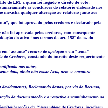
dito de LM, a quem foi negado o direito de voto;
 sumariamente as conclusões do relatório elaborado nos
 inexistia qualquer alteração ao relatório junto aos
nto”, que foi aprovado pelos credores e declarado pela
que não foi aprovada pelos credores, com consequente
idação do ativo “nos termos do art. 158º do ss. do
ca em “assunto”
recurso de apelação
e em “tema”
ia de Credores
, constando do introito deste requerimento
ntificada nos autos,
ente data, ainda não existe Acta, nem se encontra
u devidamente), Reclamando destas, por via de Recurso,
nização da documentação e o respetivo encaminhamento ao
es/Deliberações da 1ª Assembleia de Credores, incidirem