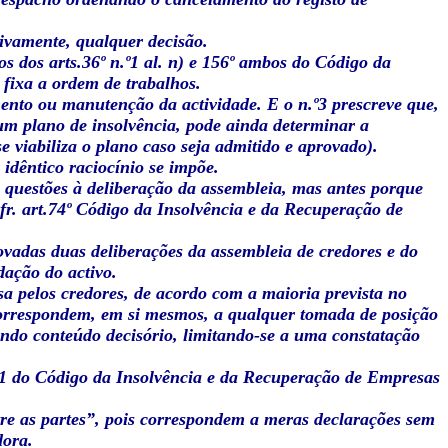
ivamente, qualquer decisão.
s dos arts.36º n.º1 al. n) e 156º ambos do Código da
fixa a ordem de trabalhos.
ento ou manutenção da actividade. E o n.º3 prescreve que,
um plano de insolvência, pode ainda determinar a
e viabiliza o plano caso seja admitido e aprovado).
idêntico raciocínio se impõe.
s questões à deliberação da assembleia, mas antes porque
 cfr. art.74º Código da Insolvência e da Recuperação de
vadas duas deliberações da assembleia de credores e do
dação do activo.
sa pelos credores, de acordo com a maioria prevista no
orrespondem, em si mesmos, a qualquer tomada de posição
endo conteúdo decisório, limitando-se a uma constatação
n.º1 do Código da Insolvência e da Recuperação de Empresas
tre as partes”, pois correspondem a meras declarações sem
dora.