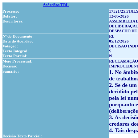
Acórdãos TRL
Processo:
17521/25.5T8LS
Relator:
12-05-2026
Descritores:
ASSEMBLEIA 
DELIBERAÇÃ
DESPACHO DE
Nº do Documento:
RL
Data do Acordão:
05/12/2026
Votação:
DECISÃO INDI
Texto Integral:
S
Texto Parcial:
N
Meio Processual:
RECLAMAÇÃO (
Decisão:
IMPROCEDEN
Sumário:
1. No âmbit
de trabalhos
2. Se de um
decidido pe
pela lei nu
porquanto es
(deliberaçõe
3. As decis
credores dos
4. Tais desp
Decisão Texto Parcial: