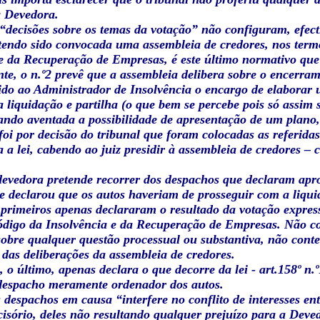
a Devedora.
“decisões sobre os temas da votação” não configuram, efect
tendo sido convocada uma assembleia de credores, nos termo
e da Recuperação de Empresas, é este último normativo que 
e, o n.º2 prevê que a assembleia delibera sobre o encerram
ido ao Administrador de Insolvência o encargo de elaborar 
 liquidação e partilha (o que bem se percebe pois só assim s
ando aventada a possibilidade de apresentação de um plano, 
oi por decisão do tribunal que foram colocadas as referida
a a lei, cabendo ao juiz presidir à assembleia de credores –
evedora pretende recorrer dos despachos que declaram apro
 declarou que os autos haveriam de prosseguir com a liqui
 primeiros apenas declararam o resultado da votação expres
Código da Insolvência e da Recuperação de Empresas. Não c
sobre qualquer questão processual ou substantiva, não cont
 das deliberações da assembleia de credores.
, o último, apenas declara o que decorre da lei - art.158º 
despacho meramente ordenador dos autos.
espachos em causa “interfere no conflito de interesses en
isório, deles não resultando qualquer prejuízo para a Deve