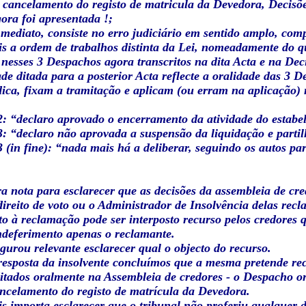
o cancelamento do registo de matricula da Devedora, Decisõ
ora foi apresentada !;
 mediato, consiste no erro judiciário em sentido amplo, com
is a ordem de trabalhos distinta da Lei, nomeadamente do q
esses 3 Despachos agora transcritos na dita Acta e na Dec
ade ditada para a posterior Acta reflecte a oralidade das 3 
dica, fixam a tramitação e aplicam (ou erram na aplicação)
: “declaro aprovado o encerramento da atividade do estabe
: “declaro não aprovada a suspensão da liquidação e partil
 (in fine): “nada mais há a deliberar, seguindo os autos par
 nota para esclarecer que as decisões da assembleia de cre
ireito de voto ou o Administrador de Insolvência delas rec
o à reclamação pode ser interposto recurso pelos credores 
ndeferimento apenas o reclamante.
gurou relevante esclarecer qual o objecto do recurso.
esposta da insolvente concluímos que a mesma pretende reco
itados oralmente na Assembleia de credores - o Despacho 
ancelamento do registo de matrícula da Devedora.
s importa esclarecer que o tribunal não proferiu qualquer