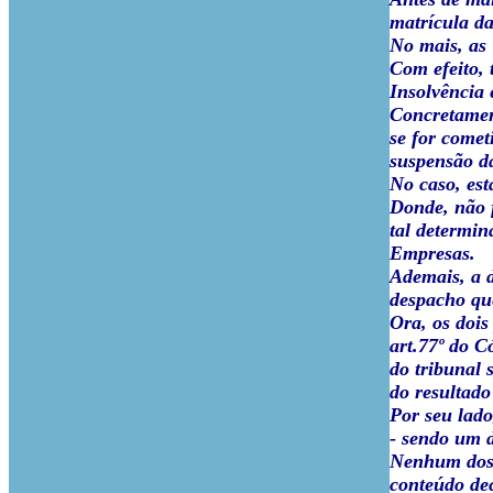
matrícula d
No mais, as 
Com efeito, 
Insolvência 
Concretament
se for comet
suspensão da
No caso, est
Donde, não f
tal determin
Empresas.
Ademais, a d
despacho que
Ora, os dois
art.77º do 
do tribunal 
do resultado
Por seu lado
- sendo um 
Nenhum dos d
conteúdo dec