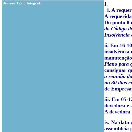
Decisão Texto Integral:
I.
i. A requer
A requerida
Do ponto 8 d
do Código da
Insolvência
ii. Em 16-1
insolvência
manutenção 
Plano para 
consignar q
a reunião do
no 30 dias c
de Empresa
iii. Em 05-1
devedora e 
A devedora 
iv. Na data 
assembleia p