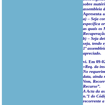
sobre matér
assembleia d
Apresenta al
a) – Seja co
específica o
as quais os 
Recuperação
b) – Seja d
seja, tendo 
1ª assemblei
apreciado
.
vi. Em 09-02
«Req. da ins
No requerime
data, ainda 
Vem, Recorre
Recurso”.
A Acta da as
n.º1 do Códi
recorrente a