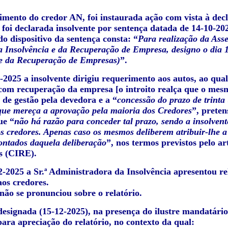
imento do credor AN, foi instaurada ação com vista à decl
 foi declarada insolvente por sentença datada de 14-10-20
o dispositivo da sentença consta: “
Para realização da Asse
 Insolvência e da Recuperação de Empresa, designo o dia 15
 e da Recuperação de Empresas)
”.
0-2025 a insolvente dirigiu requerimento aos autos, ao qu
 com recuperação da empresa [o introito realça que o
de gestão pela devedora e a “
concessão do prazo de trinta
que mereça a aprovação pela maioria dos Credores
”, preten
ue “
não há razão para conceder tal prazo, sendo a insolvent
s credores. Apenas caso os mesmos deliberem atribuir-lhe a 
ontados daquela deliberação
”, nos termos previstos pelo a
s (CIRE).
2-2025 a Sr.ª Administradora da Insolvência apresentou re
aos credores.
não se pronunciou sobre o relatório.
designada (15-12-2025), na presença do ilustre mandatário 
ara apreciação do relatório, no contexto da qual: