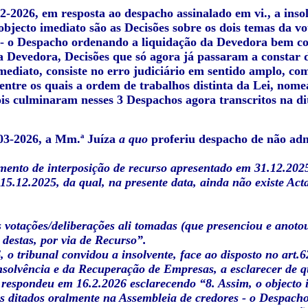
2-2026, em resposta ao despacho assinalado em vi., a inso
 objecto imediato são as Decisões sobre os dois temas da 
 - o Despacho ordenando a liquidação da Devedora bem co
a Devedora, Decisões que só agora já passaram a constar 
mediato, consiste no erro judiciário em sentido amplo, co
 entre os quais a ordem de trabalhos distinta da Lei, no
ois culminaram nesses 3 Despachos agora transcritos na d
-03-2026, a Mm.ª Juíza
a quo
proferiu despacho de não admi
mento de interposição de recurso apresentado em 31.12.2025
15.12.2025, da qual, na presente data, ainda não existe Act
 votações/deliberações ali tomadas (que presenciou e anoto
destas, por via de Recurso”.
 o tribunal convidou a insolvente, face ao disposto no art.62
solvência e da Recuperação de Empresas, a esclarecer de que
 respondeu em 16.2.2026 esclarecendo “8. Assim, o objecto 
s ditados oralmente na Assembleia de credores - o Despac