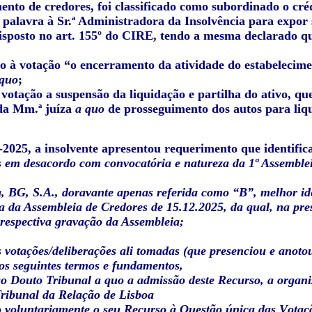
ento de credores, foi classificado como subordinado o cré
a palavra à Sr.ª Administradora da Insolvência para expor
isposto no art. 155º do CIRE, tendo a mesma declarado que
do à votação “o encerramento da atividade do estabelecime
 quo
;
à votação a suspensão da liquidação e partilha do ativo, 
da Mm.ª juíza
a quo
de prosseguimento dos autos para liqu
-2025, a insolvente apresentou requerimento que identifi
s em desacordo com convocatória e natureza da 1ª Assemble
 BG, S.A., doravante apenas referida como “B”, melhor ide
 da Assembleia de Credores de 15.12.2025, da qual, na pres
 respectiva gravação da Assembleia;
 votações/deliberações ali tomadas (que presenciou e anoto
os seguintes termos e fundamentos,
 ao Douto Tribunal a quo a admissão deste Recurso, a orga
ribunal da Relação de Lisboa
 voluntariamente o seu Recurso à Questão única das Votaçõ