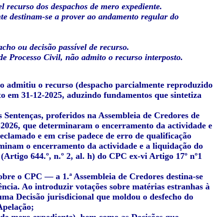
el recurso dos despachos de mero expediente.
nte destinam-se a prover ao andamento regular do
cho ou decisão passível de recurso.
de Processo Civil, não admito o recurso interposto.
não admitiu o recurso (despacho parcialmente reproduzido
sto em 31-12-2025, aduzindo fundamentos que sintetiza
s Sentenças, proferidos na Assembleia de Credores de
1-2026, que determinaram o encerramento da actividade e
eclamado e em crise padece de erro de qualificação
minam o encerramento da actividade e a liquidação do
Artigo 644.º, n.º 2, al. h) do CPC ex-vi Artigo 17º nº1
sobre o CPC — a 1.ª Assembleia de Credores destina-se
ncia. Ao introduzir votações sobre matérias estranhas à
uma Decisão jurisdicional que moldou o desfecho do
Apelação;