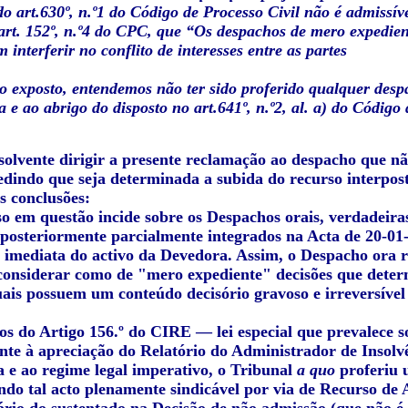
o art.630º, n.º1 do Código de Processo Civil não é admissív
art. 152º, n.º4 do CPC, que “Os despachos de mero expedie
 interferir no conflito de interesses entre as partes
o exposto, entendemos não ter sido proferido qualquer despa
 e ao abrigo do disposto no art.641º, n.º2, al. a) do Código 
nsolvente dirigir a presente reclamação ao despacho que 
 pedindo que seja determinada a subida do recurso interpo
s conclusões:
o em questão incide sobre os Despachos orais, verdadeira
 posteriormente parcialmente integrados na Acta de 20-0
o imediata do activo da Devedora. Assim, o Despacho ora r
 considerar como de "mero expediente" decisões que deter
uais possuem um conteúdo decisório gravoso e irreversível (
os do Artigo 156.º do CIRE — lei especial que prevalece 
nte à apreciação do Relatório do Administrador de Insolvê
a e ao regime legal imperativo, o Tribunal
a quo
proferiu 
endo tal acto plenamente sindicável por via de Recurso de 