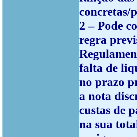
concretas/p
2 – Pode co
regra previ
Regulament
falta de li
no prazo p
a nota disc
custas de p
na sua tota