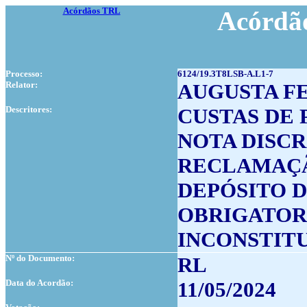
Acórdãos TRL
Acórdão
Processo:
6124/19.3T8LSB-A.L1-7
Relator:
AUGUSTA F
Descritores:
CUSTAS DE 
NOTA DISCR
RECLAMAÇ
DEPÓSITO D
OBRIGATOR
INCONSTIT
Nº do Documento:
RL
Data do Acordão:
11/05/2024