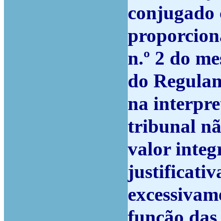
conjugado 
proporcion
n.º 2 do me
do Regulam
na interpr
tribunal nã
valor integ
justificati
excessivam
função das 