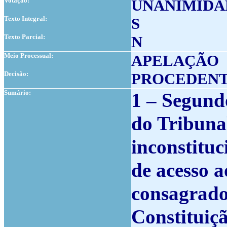
Votação:
UNANIMIDA
Texto Integral:
S
Texto Parcial:
N
Meio Processual:
APELAÇÃO
Decisão:
PROCEDEN
Sumário:
1 – Segund
do Tribunal
inconstituc
de acesso a
consagrado 
Constituiç