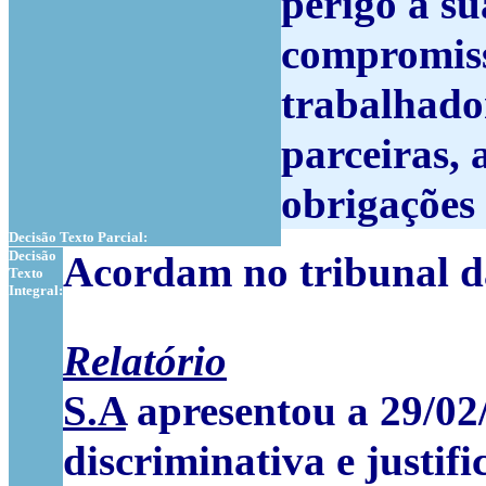
perigo a s
compromiss
trabalhador
parceiras,
obrigações 
Decisão Texto Parcial:
Decisão
Acordam no tribunal d
Texto
Integral:
Relatório
S.A
apresentou a 29/02
discriminativa e justif