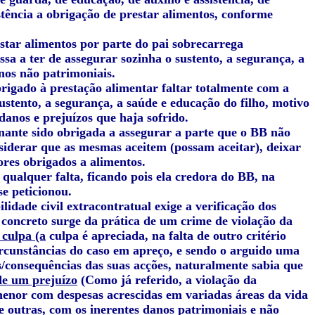
stência a obrigação de prestar alimentos, conforme
estar alimentos por parte do pai sobrecarrega
sa a ter de assegurar sozinha o sustento, a segurança, a
nos não patrimoniais.
brigado à prestação alimentar faltar totalmente com a
ustento, a segurança, a saúde e educação do filho, motivo
danos e prejuízos que haja sofrido.
anante sido obrigada a assegurar a parte que o BB não
nsiderar que as mesmas aceitem (possam aceitar), deixar
res obrigados a alimentos.
qualquer falta, ficando pois ela credora do BB, na
se peticionou.
idade civil extracontratual exige a verificação dos
o concreto surge da prática de um crime de violação da
 culpa (a
culpa é apreciada, na falta de outro critério
 circunstâncias do caso em apreço, e sendo o arguido uma
s/consequências das suas acções, naturalmente sabia que
de um prejuízo
(Como já referido, a violação da
menor com despesas acrescidas em variadas áreas da vida
e outras, com os inerentes danos patrimoniais e não