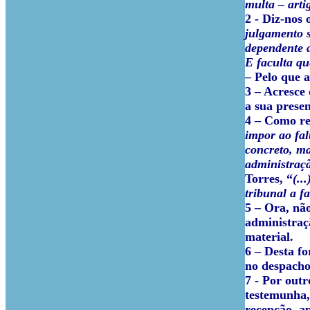
multa – arti
2 - Diz-nos
julgamento s
dependente d
E faculta qu
– Pelo que 
3 – Acresce
a sua prese
4 – Como re
impor ao fal
concreto, m
administraçã
Torres, “
(..
tribunal a f
5 – Ora, nã
administraç
material.
6 – Desta f
no despacho
7 - Por outr
testemunha,
recepção, ap