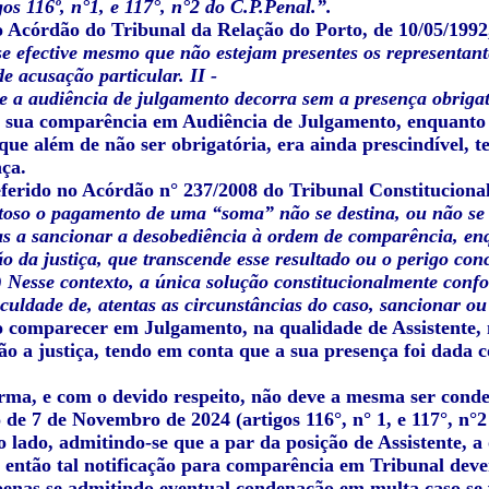
gos 116º, n°1, e 117°, n°2 do C.P.Penal.”.
 o Acórdão do Tribunal da Relação do Porto, de 10/05/1992
e efective mesmo que não estejam presentes os representantes
e acusação particular. II -
e a audiência de julgamento decorra sem a presença obrigatór
a sua comparência em Audiência de Julgamento, enquanto A
 que além de não ser obrigatória, era ainda prescindível,
nça.
ferido no Acórdão n° 237/2008 do Tribunal Constitucional,
toso o pagamento de uma “soma” não se destina, ou não se d
as a sancionar a desobediência à ordem de comparência, en
o da justiça, que transcende esse resultado ou o perigo con
.) Nesse contexto, a única solução constitucionalmente conf
aculdade de, atentas as circunstâncias do caso, sancionar ou
o comparecer em Julgamento, na qualidade de Assistente, n
ão a justiça, tendo em conta que a sua presença foi dada
orma, e com o devido respeito, não deve a mesma ser con
 de 7 de Novembro de 2024 (artigos 116°, n° 1, e 117°, n°
o lado, admitindo-se que a par da posição de Assistente, 
 então tal notificação para comparência em Tribunal dever
enas se admitindo eventual condenação em multa caso se ve