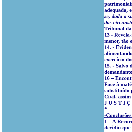
patrimoniais
adequada, e
se, dada a s
das circunst
Tribunal da
13 - Revela-
menor, tão 
14. - Evide
alimentando
exercício do
15. - Salvo
demandante,
16 – Encontr
Face à maté
substituído
Civil, assi
J U S T I Ç
*
-Conclusões
1
–
A Recorr
decidiu que