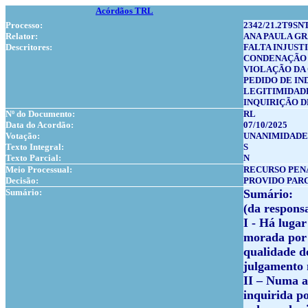
Acórdãos TRL
Processo:
2342/21.2T9SNT
Relator:
ANA PAULA G
Descritores:
FALTA INJUST
CONDENAÇÃO
VIOLAÇÃO DA
PEDIDO DE IN
LEGITIMIDAD
INQUIRIÇÃO D
Nº do Documento:
RL
Data do Acordão:
07/10/2025
Votação:
UNANIMIDADE
Texto Integral:
S
Texto Parcial:
N
Meio Processual:
RECURSO PEN
Decisão:
PROVIDO PAR
Sumário:
Sumário:
(da respons
I - Há luga
morada por 
qualidade d
julgamento n
II – Numa a
inquirida po