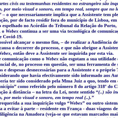
partes civis ou testemunhas residentes no estrangeiro são in
 por meio visual e sonoro, em tempo real, sempre que no lo
” – o que necessariamente implica que a Assistente tem ple
ção, por de facto residir fora do município de Lisboa, em
o espelhado no Acórdão do Tribunal da Relação do Porto,
, o
Webex
continua a ser uma via tecnológica de comunicaç
e Covid-19.
ossível alcançar o mesmo fim, – de realizar a Audiência d
causa o decorrer do processo, e que não obrigue a Assiste
Webex
, então deve a Assistente ser inquirida por esta via.
de comunicação como o
Webex
não esgotam a sua utilidade 
encial de, no processo em questão, ser uma ferramenta de s
 e despesas desnecessárias para a Assistente e o próprio 
nsiderando que havia efectivamente sido informado aos Aut
veria ter sido considerado pela Mma Juiz a quo, tendo em 
nicípio” como referido pelo número 8 do artigo 318º do CP
ão à distância – na letra da Lei, neste sentido “
(..) são 
 por meio visual e sonoro, em tempo real (..).”
requerida a sua inquirição vulgo “
Webex
” ou outro sistem
ia a evitar à parte – residente em França - duas viagens d
iligência na Amadora (veja-se que estavam marcados mais 