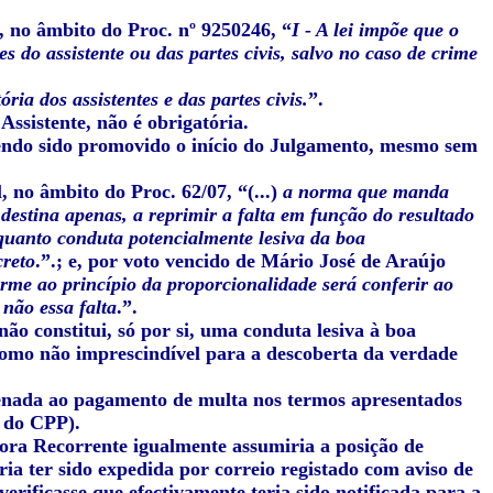
, no âmbito do Proc. nº 9250246, “
I - A lei impõe que o
 do assistente ou das partes civis, salvo no caso de crime
ia dos assistentes e das partes civis.
”.
ssistente, não é obrigatória.
 tendo sido promovido o início do Julgamento, mesmo sem
 no âmbito do Proc. 62/07, “(...)
a norma que manda
estina apenas, a reprimir a falta em função do resultado
quanto conduta potencialmente lesiva da boa
creto
.”.; e, por voto vencido de Mário José de Araújo
orme ao princípio da proporcionalidade será conferir ao
 não essa falta
.”.
ão constitui, só por si, uma conduta lesiva à boa
 como não imprescindível para a descoberta da verdade
denada ao pagamento de multa nos termos apresentados
2 do CPP).
a ora Recorrente igualmente assumiria a posição de
ia ter sido expedida por correio registado com aviso de
rificasse que efectivamente teria sido notificada para a