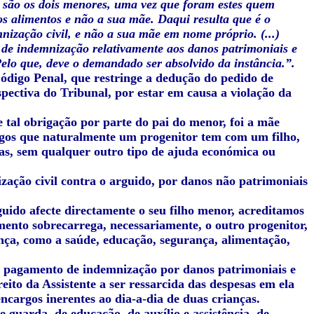
 são os dois menores, uma vez que foram estes quem
os alimentos e não a sua mãe. Daqui resulta que é o
nização civil, e não a sua mãe em nome próprio. (...)
 de indemnização relativamente aos danos patrimoniais e
lo que, deve o demandado ser absolvido da instância.”.
 Código Penal, que restringe a dedução do pedido de
rspectiva do Tribunal, por estar em causa a violação da
 tal obrigação por parte do pai do menor, foi a mãe
argos que naturalmente um progenitor tem com um filho,
ras, sem qualquer outro tipo de ajuda económica ou
zação civil contra o arguido, por danos não patrimoniais
guido afecte directamente o seu filho menor, acreditamos
mento sobrecarrega, necessariamente, o outro progenitor,
ança, como a saúde, educação, segurança, alimentação,
 o pagamento de indemnização por danos patrimoniais e
ito da Assistente a ser ressarcida das despesas em ela
ncargos inerentes ao dia-a-dia de duas crianças.
guarda, de educação, de auxílio e assistência, de