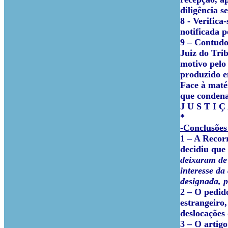
diligência s
8 - Verifica
notificada 
9 – Contudo
Juiz do Trib
motivo pelo
produzido e
Face à maté
que condena
J U S T I Ç
*
-Conclusões
1 – A Recor
decidiu que
deixaram de 
interesse da
designada, p
2 – O pedido
estrangeiro,
deslocações
3 – O artigo