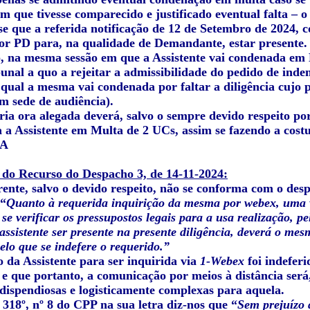
em que tivesse comparecido e justificado eventual falta – 
-se que a referida notificação de 12 de Setembro de 2024, co
por PD para, na qualidade de Demandante, estar presente.
, na mesma sessão em que a Assistente vai condenada em
unal a quo a rejeitar a admissibilidade do pedido de inde
 qual a mesma vai condenada por faltar a diligência cujo 
m sede de audiência).
ria ora alegada deverá, salvo o sempre devido respeito p
 a Assistente em Multa de 2 UCs, assim se fazendo a cos
 A
 do Recurso do Despacho 3, de 14-11-2024:
rente, salvo o devido respeito, não se conforma com o des
 “
Quanto à requerida inquirição da mesma por webex, uma 
se verificar os pressupostos legais para a usa realização, p
 assistente ser presente na presente diligência, deverá o me
elo que se indefere o requerido.”
 da Assistente para ser inquirida via
1-Webex
foi indefer
 e que portanto, a comunicação por meios à distância será,
 dispendiosas e logisticamente complexas para aquela.
 318º, nº 8 do CPP na sua letra diz-nos que “
Sem prejuízo 