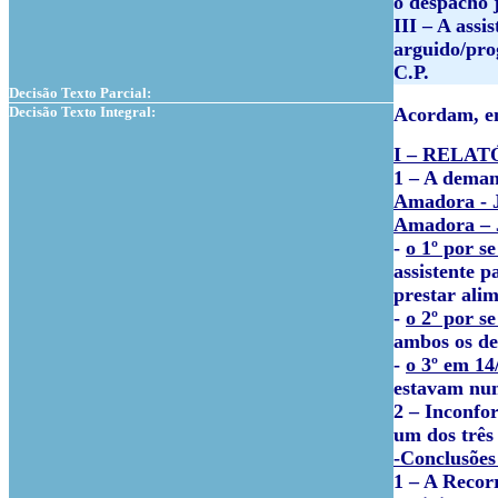
o despacho j
III – A assi
arguido/prog
C.P.
Decisão Texto Parcial:
Decisão Texto Integral:
Acordam, em
I – RELAT
1 – A deman
Amadora - J
Amadora – J
-
o 1º por s
assistente 
prestar alim
-
o 2º por s
ambos os de
-
o 3º em 14
estavam num
2 – Inconfor
um dos três
-Conclusões
1 – A Recor