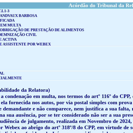
Acórdão do Tribunal da Rel
.L1-3
RANDVAUX BARBOSA
IFICADA
 EM MULTA
 OBRIGAÇÃO DE PRESTAÇÃO DE ALIMENTOS
DEMNIZAÇÃO CIVIL
E ACTIVA
E ASSISTENTE POR WEBEX
AL
CIALMENTE
abilidade da Relatora)
r a condenação em multa, nos termos do artº 116º do CPP, 
ela fornecida nos autos, por via postal simples com prova
e demandante e não comparece, nem justifica a sua falta,
a sua ausência, por se ter considerado não ser a sua pres
udiência de julgamento, realizada em Novembro de 2024, é 
r Webex ao abrigo do artº 318º/8 do CPP, em virtude de se 