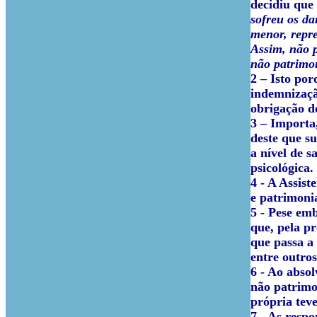
decidiu que
sofreu os da
menor, repre
Assim, não p
não patrimon
2 – Isto por
indemnização
obrigação d
3 – Importa
deste que s
a nível de 
psicológica.
4 - A Assis
e patrimonia
5 - Pese em
que, pela p
que passa a
entre outros
6 - Ao abso
não patrimo
própria teve
7 - As resp