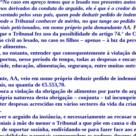
“No caso em apreço temos que o lesado nos presentes autos
nos derivados da conduta do arguido, ele é que é o credor d
sentado pelos seus pais, quem pode deduzir pedido de indem
ode o Tribunal conhecer de mérito, no que tange ao pedido
iais peticionados, em nome próprio pela demandante AA. Pe
que o Tribunal fez uso da possibilidade do artigo 74.° do
 civil ao lesado, no caso os filhos – apenas – à luz da pe
e alimentos.
, no entanto, entender que consequentemente à violação de
uportou, nesse período de tempo, todas as despesas e enc
saúde, educação, alimentação, segurança, entre muitas out
tente, AA, veio em nome próprio deduzir pedido de indemni
is, na quantia de €5.553,70.
bora a violação da obrigação de alimentos por parte do ar
rópria natureza desta obrigação – conjunta – tal incumpri
 ter despesas acrescidas em vários sectores da vida da cri
.
lver o arguido da instância, e necessariamente ao recusar
niais à mãe do menor o Tribunal a quo põe em causa o dire
 de suportar sozinha, endividando-se para fazer face aos e
onsabilidades parentais compreendem os poderes-deveres de 