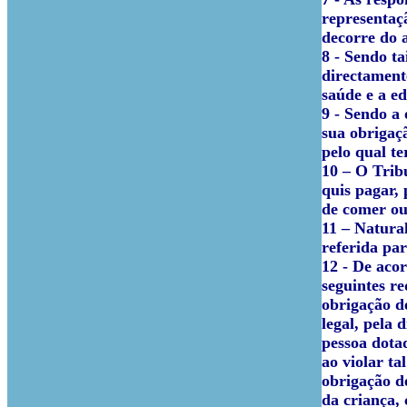
representaçã
decorre do 
8 - Sendo t
directament
saúde e a e
9 - Sendo a 
sua obrigaçã
pelo qual t
10 – O Trib
quis pagar, 
de comer ou
11 – Natura
referida par
12 - De acor
seguintes re
obrigação d
legal, pela 
pessoa dota
ao violar ta
obrigação d
da criança,