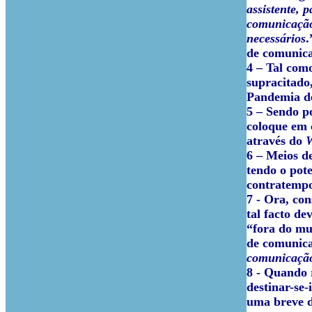
assistente, 
comunicação,
necessários
.
de comunica
4 – Tal com
supracitado
Pandemia d
5 – Sendo p
coloque em 
através do
6 – Meios 
tendo o pot
contratempos
7 - Ora, co
tal facto de
“fora do mu
de comunicaç
comunicação,
8 - Quando 
destinar-se-
uma breve d