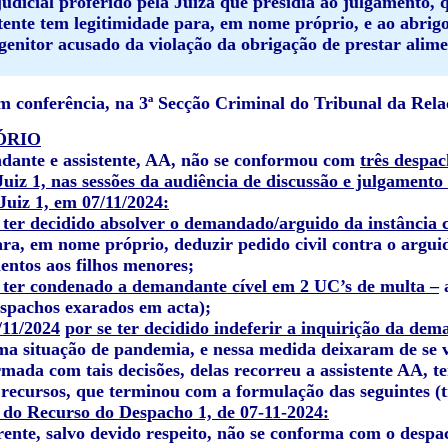
udicial proferido pela Juíza que presidia ao julgamento, q
stente tem legitimidade para, em nome próprio, e ao abrigo
enitor acusado da violação da obrigação de prestar alimen
 conferência, na 3ª Secção Criminal do Tribunal da Rela
ÓRIO
dante e assistente, AA, não se conformou com
três despac
uiz 1, nas sessões da audiência de discussão e julgamento
uiz 1, em 07/11/2024:
e ter decidido absolver o demandado/arguido da instância c
para, em nome próprio, deduzir pedido civil contra o argu
entos aos filhos menores;
e ter condenado a demandante cível em 2 UC’s de multa –
a
spachos exarados em acta);
/11/2024
por se ter decidido indeferir a inquirição da de
a situação de pandemia, e nessa medida deixaram de se ver
mada com tais decisões, delas recorreu a assistente
AA
, t
 recursos, que terminou com a formulação das seguintes (t
 do Recurso do Despacho 1, de 07-11-2024:
rente, salvo devido respeito, não se conforma com o despa