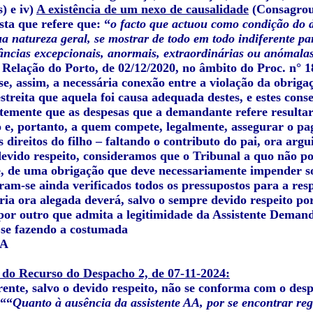
) e iv)
A existência de um nexo de causalidade
(Consagrou-
sta que refere que: “
o facto que actuou como condição do 
ua natureza geral, se mostrar de todo em todo indiferente pa
âncias excepcionais, anormais, extraordinárias ou anómala
 Relação do Porto, de 02/12/2020, no âmbito do Proc. n°
se, assim, a necessária conexão entre a violação da obrig
estreita que aquela foi causa adequada destes, e estes con
ntemente que as despesas que a demandante refere resulta
 e, portanto, a quem compete, legalmente, assegurar o pa
s direitos do filho – faltando o contributo do pai, ora argu
 devido respeito, consideramos que o Tribunal a quo não p
 de uma obrigação que deve necessariamente impender sob
am-se ainda verificados todos os pressupostos para a resp
ria ora alegada deverá, salvo o sempre devido respeito p
 por outro que admita a legitimidade da Assistente Dema
m se fazendo a costumada
 A
 do Recurso do Despacho 2, de 07-11-2024:
ente, salvo o devido respeito, não se conforma com o desp
 ““
Quanto à ausência da assistente AA, por se encontrar r