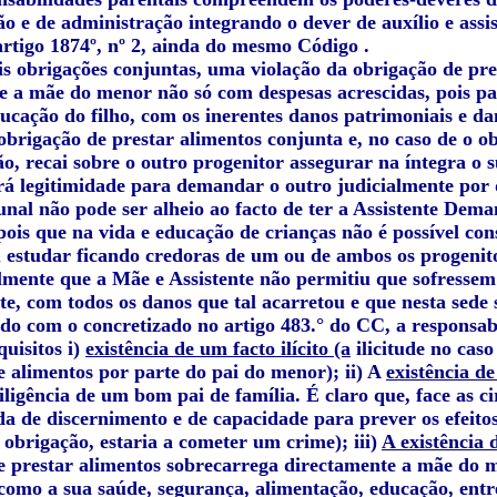
o e de administração integrando o dever de auxílio e assi
artigo 1874º, nº 2, ainda do mesmo Código .
ais obrigações conjuntas, uma violação da obrigação de pr
e a mãe do menor não só com despesas acrescidas, pois pas
ducação do filho, com os inerentes danos patrimoniais e da
obrigação de prestar alimentos conjunta e, no caso de o o
o, recai sobre o outro progenitor assegurar na íntegra o s
erá legitimidade para demandar o outro judicialmente por 
unal não pode ser alheio ao facto de ter a Assistente Dem
pois que na vida e educação de crianças não é possível co
 estudar ficando credoras de um ou de ambos os progenito
lmente que a Mãe e Assistente não permitiu que sofressem 
te, com todos os danos que tal acarretou e que nesta sede 
do com o concretizado no artigo 483.° do CC, a responsabil
quisitos i)
existência de um facto ilícito (a
ilicitude no cas
e alimentos por parte do pai do menor); ii) A
existência de
diligência de um bom pai de família. É claro que, face as
da de discernimento e de capacidade para prever os efeito
l obrigação, estaria a cometer um crime); iii)
A existência 
e prestar alimentos sobrecarrega directamente a mãe do 
 como a sua saúde, segurança, alimentação, educação, entr