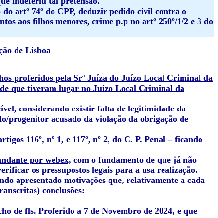
ue indeferiu tal pretensão.
 do artº 74º do CPP, deduzir pedido civil contra o
tos aos filhos menores, crime p.p no artº 250º/1/2 e 3 do
ção de Lisboa
hos proferidos pela Srª Juíza do Juízo Local Criminal da
 de que tiveram lugar no Juízo Local Criminal da
ível,
considerando existir falta de legitimidade da
ido/progenitor acusado da violação da obrigação de
rtigos 116º, nº 1, e 117º, nº 2, do C. P. Penal – ficando
mandante por webex,
com o fundamento de que já não
ificar os pressupostos legais para a usa realização.
endo apresentado motivações que, relativamente a cada
ranscritas) conclusões:
cho de fls. Proferido a 7 de Novembro de 2024, e que