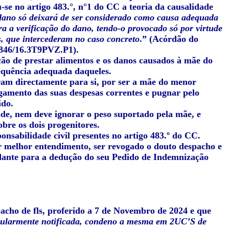
se no artigo 483.°, n°1 do CC a teoria da causalidade
dano só deixará de ser considerado como causa adequada
ra a verificação do dano, tendo-o provocado só por virtude
s, que intercederam no caso concreto
.” (Acórdão do
 1846/16.3T9PVZ.P1).
ação de prestar alimentos e os danos causados à mãe do
sequência adequada daqueles.
ram directamente para si, por ser a mãe do menor
gamento das suas despesas correntes e pugnar pelo
ido.
ode, nem deve ignorar o peso suportado pela mãe, e
re os dois progenitores.
onsabilidade civil presentes no artigo 483.º do CC.
or melhor entendimento, ser revogado o douto despacho e
ndante para a dedução do seu Pedido de Indemnização
acho de fls, proferido a 7 de Novembro de 2024 e que
egularmente notificada, condeno a mesma em 2UC’S de