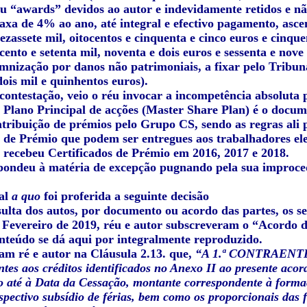
u “awards” devidos ao autor e indevidamente retidos e não
taxa de 4% ao ano, até integral e efectivo pagamento, asc
ezassete mil, oitocentos e cinquenta e cinco euros e cinqu
cento e setenta mil, noventa e dois euros e sessenta e nove
mnização por danos não patrimoniais, a fixar pelo Tribuna
ois mil e quinhentos euros).
ontestação, veio o réu invocar a incompetência absoluta p
 o Plano Principal de acções (Master Share Plan) é o docu
 atribuição de prémios pelo Grupo CS, sendo as regras al
 de Prémio que podem ser entregues aos trabalhadores eleg
 recebeu Certificados de Prémio em 2016, 2017 e 2018.
pondeu à matéria de excepção pugnando pela sua improce
al
a quo
foi proferida a seguinte decisão
sulta dos autos, por documento ou acordo das partes, os se
Fevereiro de 2019, réu e autor subscreveram o “Acordo de
onteúdo se dá aqui por integralmente reproduzido.
m ré e autor na Cláusula 2.13. que,
“A 1.ª CONTRAENTE
tes aos créditos identificados no Anexo II ao presente ac
 até à Data da Cessação, montante correspondente à formaç
spectivo subsídio de férias, bem como os proporcionais das f