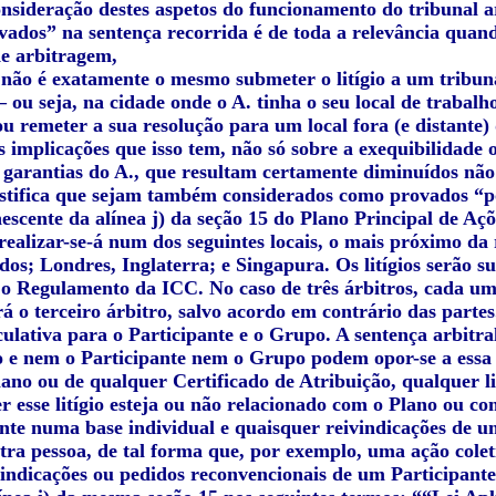
onsideração destes aspetos do funcionamento do tribunal a
ados” na sentença recorrida é de toda a relevância quando
e arbitragem,
 não é exatamente o mesmo submeter o litígio a um tribuna
 ou seja, na cidade onde o A. tinha o seu local de trabalho
ou remeter a sua resolução para um local fora (e distante) 
 implicações que isso tem, não só sobre a exequibilidade o
e garantias do A., que resultam certamente diminuídos não
stifica que sejam também considerados como provados “p
escente da alínea j) da seção 15 do Plano Principal de Aç
realizar-se-á num dos seguintes locais, o mais próximo da 
os; Londres, Inglaterra; e Singapura. Os litígios serão s
o Regulamento da ICC. No caso de três árbitros, cada um 
o terceiro árbitro, salvo acordo em contrário das partes. 
nculativa para o Participante e o Grupo. A sentença arbitr
to e nem o Participante nem o Grupo podem opor-se a essa
lano ou de qualquer Certificado de Atribuição, qualquer l
r esse litígio esteja ou não relacionado com o Plano ou c
nte numa base individual e quaisquer reivindicações de 
tra pessoa, de tal forma que, por exemplo, uma ação col
vindicações ou pedidos reconvencionais de um Participant