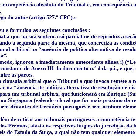
 incompetência absoluta do Tribunal e, em consequência ab
.
rgo do autor (artigo 527.º CPC).»
u e formulou as seguintes conclusões :
al a quo na sua sentença só parcialmente reproduz a seção
rando a segunda parte da mesma, que concretiza as condiçõ
unal arbitral na “ausência de política alternativa de res
a”.
 modo, ignorou a imediatamente antecedente alínea i) (“L
onstante do Anexo III do documento n.º 4 da p.i., e que, c
entre as partes.
 cláusula arbitral que o Tribunal a quo invoca remete a re
ar na “ausência de política alternativa de resolução de d
 para um tribunal arbitral que funcionará em Zurique (S
 ou Singapura (valendo o local que for mais próximo da res
 bem distantes de território português e sem nenhum eleme
lém de retirar aos tribunais portugueses a competência te
s Prémios, afasta os respetivos litígios da jurisdição da 
eis do Estado da Suíça, a qual não tem qualquer elemento 