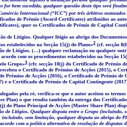
 for bem sucedida, qualquer questão deste tipo será finalm
omércio Internacional (“ICC”) por três árbitros nomeados
ficados de Prémio (Award Certificates) atribuídos ao auto
ificates), quer os Certificados de Prémio de Capital Conti
ção de Litígios. Qualquer litígio ao abrigo dos Documento
2
os estabelecidos na Secção 15(j) do Plano»
(cf. secção 8(
ção de Litígios. (…) qualquer reclamação ou qualquer out
e acordo com os procedimentos estabelecidos na Secção 15(
3
pelo Grupo»
(cfr. secção 10(j) do Certificado de Prémio d
recebeu o Certificado de Prémios de Acções (2015), o Cert
 de Prémios de Acções (2016), o Certificado de Prémio de 
7) e o Certificado de Prémio de Capital Contingente (2017
legados pela ré, verifica-se que o autor aceitou os termos
re Plan) o que resulta também da entrega dos Certificado
(j) do Plano Principal de Acções (Master Share Plan) disp
ão de Litígios. Qualquer disputa entre o Grupo (incluindo,
, incluindo, sem limitação, qualquer disputa ao abrigo do 
 acordo com a política alternativa de resolução de disputas 