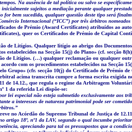
tempos. Na ausência de tal política ou salvo se especificame
ão inicialmente sujeitos a mediação perante qualquer prestad
 for bem sucedida, qualquer questão deste tipo será finalm
omércio Internacional (“ICC”) por três árbitros nomeados
ficados de Prémio (Award Certificates) atribuídos ao auto
ificates), quer os Certificados de Prémio de Capital Conti
ção de Litígios. Qualquer litígio ao abrigo dos Documento
s estabelecidos na Secção 15(j) do Plano» (cf. secção 8(h
ção de Litígios. (…) qualquer reclamação ou qualquer out
e acordo com os procedimentos estabelecidos na Secção 15(
elo Grupo» (cfr. secção 10(j) do Certificado de Prémio de
rbitral acima transcrita cumpre a forma escrita exigida no
11 de 14.12., que regula o regime da Arbitragem Voluntária
 nº 1 da referida Lei dispõe-se:
or lei especial não esteja submetido exclusivamente aos tr
eitante a interesses de natureza patrimonial pode ser cometi
rbitros.”
reve no Acórdão do Supremo Tribunal de Justiça de 12.1
o artigo 18º, nº1 da LAV, segundo o qual incumbe prioritar
etência, apreciando para tal os pressupostos que a condicion