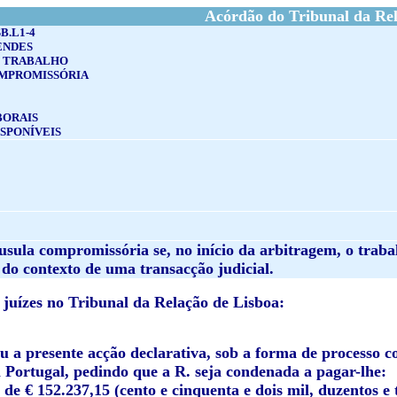
Acórdão do Tribunal da Rel
B.L1-4
ENDES
E TRABALHO
MPROMISSÓRIA
BORAIS
ISPONÍVEIS
usula compromissória se, no início da arbitragem, o trabal
 do contexto de uma transacção judicial.
juízes no Tribunal da Relação de Lisboa:
u a presente acção declarativa, sob a forma de processo 
 Portugal, pedindo que a R. seja condenada a pagar-lhe:
 de € 152.237,15 (cento e cinquenta e dois mil, duzentos e t