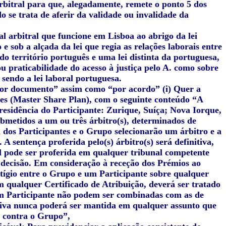
rbitral para que, alegadamente, remete o ponto 5 dos
 se trata de aferir da validade ou invalidade da
l arbitral que funcione em Lisboa ao abrigo da lei
 e sob a alçada da lei que regia as relações laborais entre
do território português e uma lei distinta da portuguesa,
u praticabilidade do acesso à justiça pelo A. como sobre
 sendo a lei laboral portuguesa.
or documento” assim como “por acordo” (i) Quer a
ões (Master Share Plan), com o seguinte conteúdo “A
residência do Participante: Zurique, Suíça; Nova Iorque,
ubmetidos a um ou três árbitro(s), determinados de
dos Participantes e o Grupo selecionarão um árbitro e a
A sentença proferida pelo(s) árbitro(s) será definitiva,
al pode ser proferida em qualquer tribunal competente
 decisão. Em consideração à receção dos Prémios ao
itígio entre o Grupo e um Participante sobre qualquer
om qualquer Certificado de Atribuição, deverá ser tratado
um Participante não podem ser combinadas com as de
etiva nunca poderá ser mantida em qualquer assunto que
e contra o Grupo”,