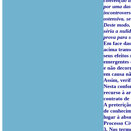
convenção de
por uma das 
incontrovers
ostensiva, s
Deste modo, 
séria a nuli
prova para s
Em face das 
acima transc
seus efeito
emergentes 
e não decorr
em causa não
Assim, veri
Nesta confor
recurso à a
contrato de
A preteriçã
de conhecim
lugar à absol
Processo Civ
3.
Nos termo