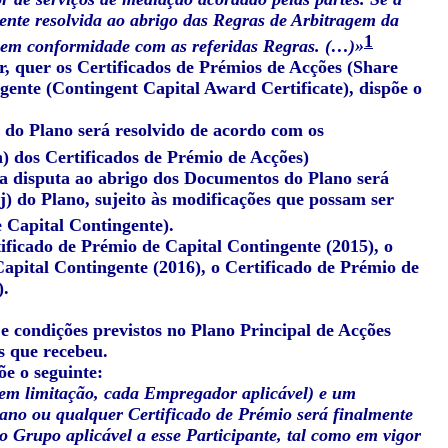
ente resolvida ao abrigo das Regras de Arbitragem da
1
 em conformidade com as referidas Regras. (…)»
r, quer os Certificados de Prémios de Acções (Share
gente (Contingent Capital Award Certificate), dispõe o
s do Plano será resolvido de acordo com os
h) dos Certificados de Prémio de Acções)
ra disputa ao abrigo dos Documentos do Plano será
j) do Plano, sujeito às modificações que possam ser
e Capital Contingente).
ificado de Prémio de Capital Contingente (2015), o
Capital Contingente (2016), o Certificado de Prémio de
).
 e condições previstos no Plano Principal de Acções
s que recebeu.
õe o seguinte:
 sem limitação, cada Empregador aplicável) e um
Plano ou qualquer Certificado de Prémio será finalmente
do Grupo aplicável a esse Participante, tal como em vigor