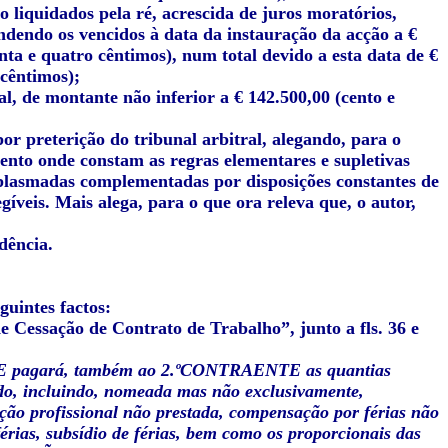
 liquidados pela ré, acrescida de juros moratórios,
endendo os vencidos à data da instauração da acção a €
enta e quatro cêntimos), num total devido a esta data de €
 cêntimos);
l, de montante não inferior a € 142.500,00 (cento e
or preterição do tribunal arbitral, alegando, para o
mento onde constam as regras elementares e supletivas
i plasmadas complementadas por disposições constantes de
íveis. Mais alega, para o que ora releva que, o autor,
dência.
guintes factos:
 Cessação de Contrato de Trabalho”, junto a fls. 36 e
 pagará, também ao 2.ºCONTRAENTE as quantias
ordo, incluindo, nomeada mas não exclusivamente,
ão profissional não prestada, compensação por férias não
érias, subsídio de férias, bem como os proporcionais das