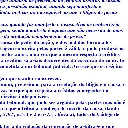
ção dilatória de preterição de tribunal arbitral, deduzida
a jurisdição estadual, quando seja manifesto e
da, ineficaz ou inexequível ou que o litígio, de forma
cia, quando for manifesto e insuscetível de controvérsia
ragem, sendo manifesta é aquela que não necessita de mais
nte da produção complementar de prova.”
a causa de pedir da acção, e dos pedidos formulados
ragem subscrita pelas partes é válida e pode produzir os
 nestes autos, uma vez que o mesmo respeita a créditos
a créditos salariais decorrentes da execução do contrato
cometida a um tribunal judicial. Acresce que os créditos
gem que o autor subscreveu.
omum, preterindo, para a resolução do litígio em causa, o
va, porque que respeita a créditos emergentes do
ireitos indisponíveis.
do tribunal, que pode ser arguida pelas partes mas não é
ta a que o tribunal conheça do mérito da causa, dando
, 576.º, n.ºs 1 e 2 e 577.º, alínea a), todos do Código de
ilatória da violação da convenção de arbitragem que