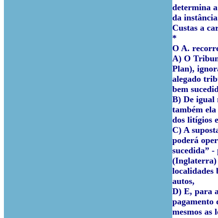
determina a
da instância
Custas a ca
*
O A. recorre
A) O Tribun
Plan), igno
alegado trib
bem sucedid
B) De igual
também ela c
dos litígios 
C) A suposta
poderá oper
sucedida” -
(Inglaterra)
localidades
autos,
D) E, para a
pagamento do
mesmos as l