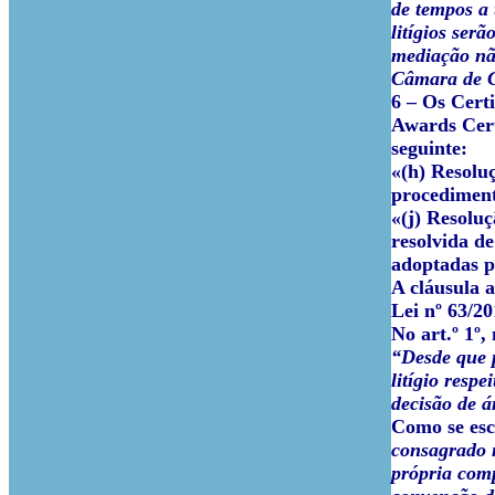
de tempos a 
litígios ser
mediação não
Câmara de C
6 –
Os Certi
Awards Cert
seguinte:
«(h) Resolu
procedimento
«(j) Resolu
resolvida d
adoptadas p
A cláusula a
Lei nº 63/20
No art.º 1º,
“Desde que p
litígio resp
decisão de á
Como se esc
consagrado n
própria comp