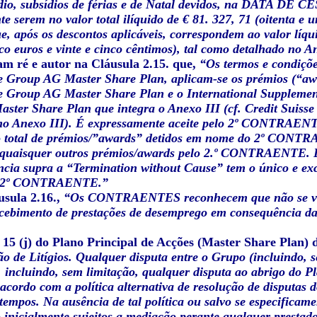
sídio, subsídios de férias e de Natal devidos, na DATA DE
e serem no valor total ilíquido de € 81. 327, 71 (oitenta e u
e, após os descontos aplicáveis, correspondem ao valor líqu
nco euros e vinte e cinco cêntimos), tal como detalhado no A
m ré e autor na Cláusula 2.15. que,
“Os termos e condiçõe
se Group AG Master Share Plan, aplicam-se os prémios (“aw
e Group AG Master Share Plan e o International Supplement
ster Share Plan que integra o Anexo III (cf. Credit Suiss
mo Anexo III). É expressamente aceite pelo 2º CONTRAENTE
o total de prémios/”awards” detidos em nome do 2º CONTR
 quaisquer outros prémios/awards pelo 2.º CONTRAENTE.
ncia supra a “Termination without Cause” tem o único e ex
lo 2º CONTRAENTE.”
usula 2.16.,
“Os CONTRAENTES reconhecem que não se ve
cebimento de prestações de desemprego em consequência da 
15 (j) do Plano Principal de Acções (Master Share Plan) d
ão de Litígios. Qualquer disputa entre o Grupo (incluindo,
, incluindo, sem limitação, qualquer disputa ao abrigo do 
 acordo com a política alternativa de resolução de disputas 
tempos. Na ausência de tal política ou salvo se especificame
ão inicialmente sujeitos a mediação perante qualquer prestad