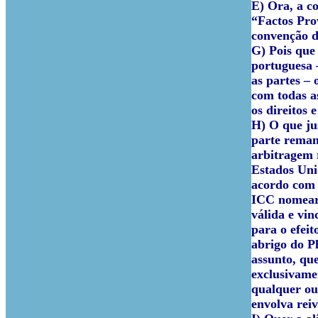
E) Ora, a c
“Factos Prov
convenção d
G) Pois que
portuguesa –
as partes – 
com todas as
os direitos 
H) O que ju
parte reman
arbitragem 
Estados Unid
acordo com 
ICC nomeará 
válida e vi
para o efei
abrigo do P
assunto, que
exclusivame
qualquer ou
envolva rei