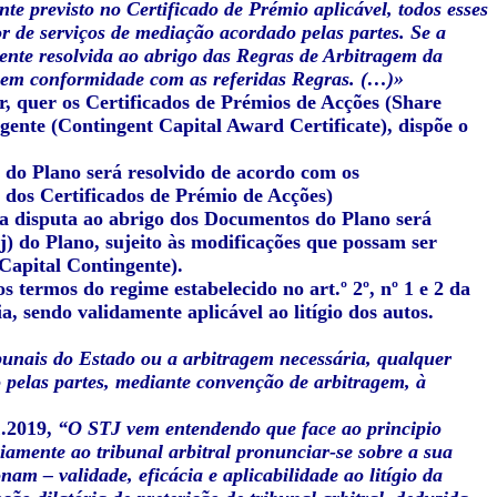
nte previsto no Certificado de Prémio aplicável, todos esses
or de serviços de mediação acordado pelas partes. Se a
ente resolvida ao abrigo das Regras de Arbitragem da
 em conformidade com as referidas Regras. (…)»
r, quer os Certificados de Prémios de Acções (Share
gente (Contingent Capital Award Certificate), dispõe o
s do Plano será resolvido de acordo com os
) dos Certificados de Prémio de Acções)
ra disputa ao abrigo dos Documentos do Plano será
j) do Plano, sujeito às modificações que possam ser
 Capital Contingente).
s termos do regime estabelecido no art.º 2º, nº 1 e 2 da
, sendo validamente aplicável ao litígio dos autos.
ibunais do Estado ou a arbitragem necessária, qualquer
do pelas partes, mediante convenção de arbitragem, à
1.2019,
“O STJ vem entendendo que face ao principio
iamente ao tribunal arbitral pronunciar-se sobre a sua
am – validade, eficácia e aplicabilidade ao litígio da