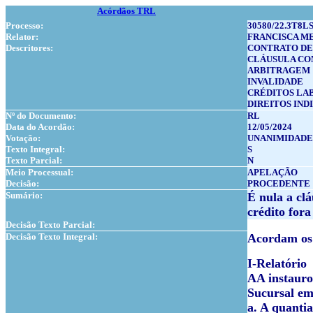
Acórdãos TRL
Processo:
30580/22.3T8LS
Relator:
FRANCISCA M
Descritores:
CONTRATO D
CLÁUSULA CO
ARBITRAGEM
INVALIDADE
CRÉDITOS LA
DIREITOS IND
Nº do Documento:
RL
Data do Acordão:
12/05/2024
Votação:
UNANIMIDADE
Texto Integral:
S
Texto Parcial:
N
Meio Processual:
APELAÇÃO
Decisão:
PROCEDENTE
Sumário:
É nula a clá
crédito fora
Decisão Texto Parcial:
Decisão Texto Integral:
Acordam os 
I-Relatório
AA instauro
Sucursal em
a. A quantia