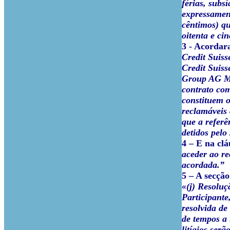
férias, sub
expressament
cêntimos) qu
oitenta e ci
3 -
Acordara
Credit Suis
Credit Suiss
Group AG Ma
contrato co
constituem 
reclamáveis
que a referê
detidos pe
4 –
E na clá
aceder ao re
acordada.”
5 –
A secção 
«(j) Resoluç
Participante
resolvida de
de tempos a 
litígios ser