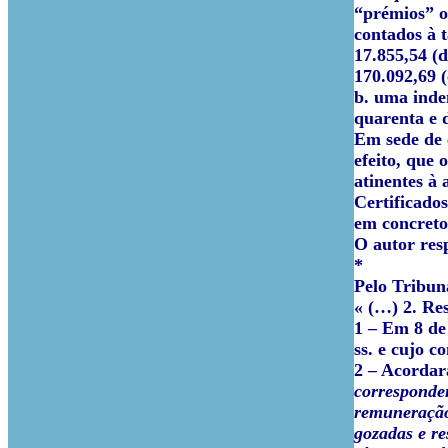
“prémios” o
contados à 
17.855,54 (d
170.092,69 (
b. uma inde
quarenta e d
Em sede de c
efeito, que
atinentes à
Certificados
em concreto
O autor res
*
Pelo Tribun
« (…)
2. Re
1 –
Em 8 de 
ss. e cujo c
2 –
Acordara
corresponden
remuneração
gozadas e re