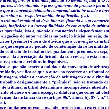
 arbitragem-, os tribunais judiciais só devem rejeitar a exce
partes, determinando o prosseguimento do processo perante 
o que a convenção/cláusula compromissória invocada é inváli
e não situa no respetivo âmbito de aplicação. (…).
o tribunal estadual só deve intervir, fixando a sua competên
dade, ineficácia e a inexequibilidade da convenção de arbit
er apreciada, isto é, quando é constatável independenteme
alegações do autor vertidas na petição inicial, ou seja, d
ritos (prémios) é fora de dúvida que a convenção de arbit
s no que respeita ao pedido de condenação da ré formulado
do contrato de trabalho designadamente prémios, ou seja, 
entes da apreciação da licitude da sua cessação esta sim a
 respeitam a créditos indisponíveis.
fica-se que não ocorre a nulidade da convenção de arbitra
midade, verifica-se que o autor ao recorrer ao tribunal c
rbitragem, violou a convenção de arbitragem que o vincula
 trabalho designadamente a “prémios”, não se tratando de d
o de tribunal arbitral determina a incompetência absoluta 
ento oficioso e é uma excepção dilatória que como tal obs
vição da instância da ré (artigos 96.º, alínea b), 97.º, n.º 1
il).
s e fundamentos expostos,
julgo procedente a excepção d