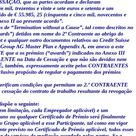
 CESSAÇÃO, que as partes acordam e declaram
m mil, trezentos e vinte e sete euros e setenta e um
ido de € 55.985, 25 (cinquenta e cinco mil, novecentos e
nexo II ao presente acordo”.
s de “Termination without a Cause”, tal como descritos no
ards”) detidos em nome do 2º Contraente ao abrigo do
 e qualquer outro documentos relativos ao Credit Suisse
e Group AG Master Plan e Appendix A, em anexo a este
 que a os prémios (“awards”) indicados no Anexo III
AENTE na Data de Cessação e que não são devidos nem
 É, também, expressamente aceite pelos CONTRAENTES
clusivo propósito de regular o pagamento dos prémios
rificam condições que permitam ao 2.º CONTRAENTE
cessação do contrato de trabalho resultante da revogação
ispõe o seguinte:
 sem limitação, cada Empregador aplicável) e um
Plano ou qualquer Certificado de Prémio será finalmente
do Grupo aplicável a esse Participante, tal como em vigor
nte previsto no Certificado de Prémio aplicável, todos esses
or de serviços de mediação acordado pelas partes. Se a