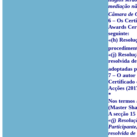
mediação não
Câmara de C
6 –
Os Certi
Awards Cert
seguinte:
«(h) Resolu
procediment
«(j) Resolu
resolvida d
adoptadas 
7 –
O autor 
Certificado
Acções (201
*
Nos termos a
(Master Sha
A secção 15 
«(j) Resoluç
Participante
resolvida de