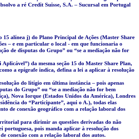
solvo a ré Credit Suisse, S.A. – Sucursal em Portugal
 15 alínea j) do Plano Principal de Ações (Master Share
es – e em particular o local - em que funcionaria o
olução de disputas do Grupo” ou “se a mediação não for
ei Aplicável”) da mesma seção 15 do Master Share Plan,
omo a epígrafe indica, defina a lei a aplicar à resolução
solução do litígio em última instância – pois apenas
isputas do Grupo” ou “se a mediação não for bem
uíça), Nova Iorque (Estados Unidos da América), Londres
idência do “Participante”, aqui o A.), todas elas
nto de conexão geográfico com a relação laboral dos
rritorial para dirimir as questões derivadas do não
lei portuguesa, pois manda aplicar à resolução dos
de conexão com a relação laboral dos autos.