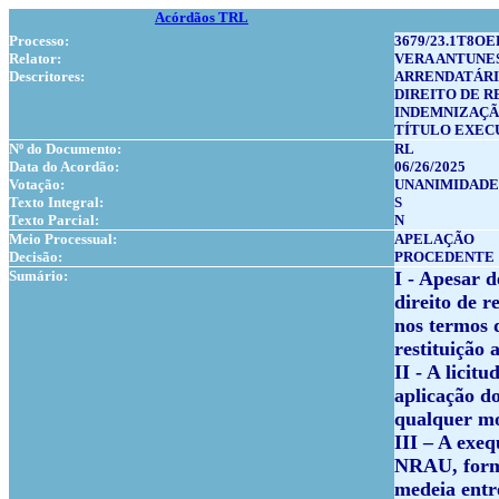
Acórdãos TRL
Processo:
3679/23.1T8OE
Relator:
VERA ANTUNE
Descritores:
ARRENDATÁR
DIREITO DE 
INDEMNIZAÇ
TÍTULO EXEC
Nº do Documento:
RL
Data do Acordão:
06/26/2025
Votação:
UNANIMIDADE
Texto Integral:
S
Texto Parcial:
N
Meio Processual:
APELAÇÃO
Decisão:
PROCEDENTE
Sumário:
I - Apesar 
direito de r
nos termos 
restituição 
II - A licit
aplicação do
qualquer mo
III – A exeq
NRAU, forma
medeia entre