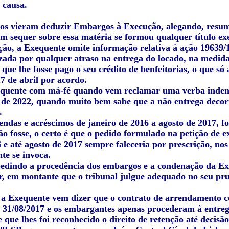
 causa.
os vieram deduzir Embargos à Execução, alegando, resum
em sequer sobre essa matéria se formou qualquer título ex
ção, a Exequente omite informação relativa à ação 19639/
zada por qualquer atraso na entrega do locado, na medida
 que lhe fosse pago o seu crédito de benfeitorias, o que só
7 de abril por acordo.
equente com má-fé quando vem reclamar uma verba indemn
l de 2022, quando muito bem sabe que a não entrega decor
.
endas e acréscimos de janeiro de 2016 a agosto de 2017,
ão fosse, o certo é que o pedido formulado na petição de
 e até agosto de 2017 sempre faleceria por prescrição, nos
te se invoca.
dindo a procedência dos embargos e a condenação da Exeq
er, em montante que o tribunal julgue adequado no seu pru
 a Exequente vem dizer que o contrato de arrendamento ces
 31/08/2017 e os embargantes apenas procederam à entreg
 que lhes foi reconhecido o direito de retenção até decisã