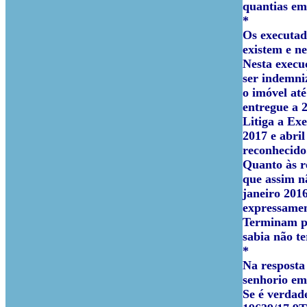
quantias em
*
Os executad
existem e n
Nesta execu
ser indemni
o imóvel até
entregue a 2
Litiga a Ex
2017 e abri
reconhecido
Quanto às r
que assim n
janeiro 2016
expressamen
Terminam pe
sabia não t
*
Na resposta
senhorio em
Se é verdade