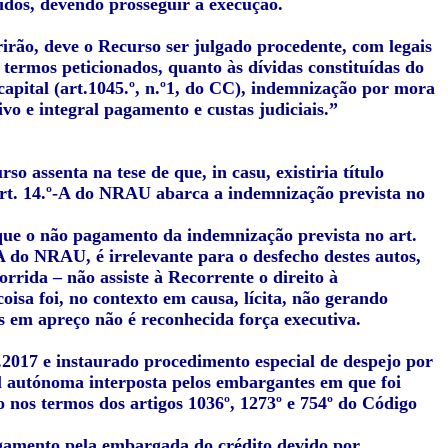
ridos, devendo prosseguir a execução.
irão, deve o Recurso ser julgado procedente, com legais
 termos peticionados, quanto às dívidas constituídas do
capital (art.1045.º, n.º1, do CC), indemnização por mora
ivo e integral pagamento e custas judiciais.”
 assenta na tese de que, in casu, existiria título
art. 14.º-A do NRAU abarca a indemnização prevista no
 que o não pagamento da indemnização prevista no art.
-A do NRAU, é irrelevante para o desfecho destes autos,
rrida – não assiste à Recorrente o direito à
oisa foi, no contexto em causa, lícita, não gerando
s em apreço não é reconhecida força executiva.
8.2017 e instaurado procedimento especial de despejo por
l autónoma interposta pelos embargantes em que foi
o nos termos dos artigos 1036º, 1273º e 754º do Código
pagamento pela embargada do crédito devido por