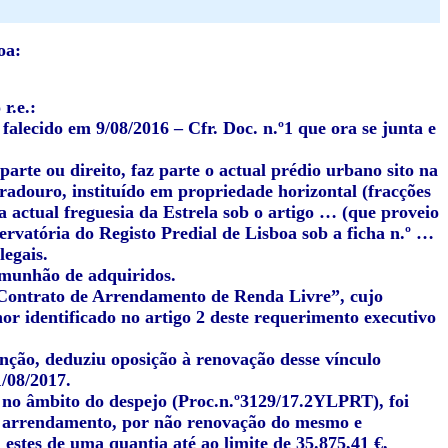
oa:
r.e.:
falecido em 9/08/2016 – Cfr. Doc. n.º1 que ora se junta e
arte ou direito, faz parte o actual prédio urbano sito na
gradouro, instituído em propriedade horizontal (fracções
a actual freguesia da Estrela sob o artigo … (que proveio
ervatória do Registo Predial de Lisboa sob a ficha n.º …
legais.
omunhão de adquiridos.
 “Contrato de Arrendamento de Renda Livre”, cujo
hor identificado no artigo 2 deste requerimento executivo
unção, deduziu oposição à renovação desse vínculo
1/08/2017.
e: no âmbito do despejo (Proc.n.º3129/17.2YLPRT), foi
de arrendamento, por não renovação do mesmo e
stes de uma quantia até ao limite de 35.875,41 €,