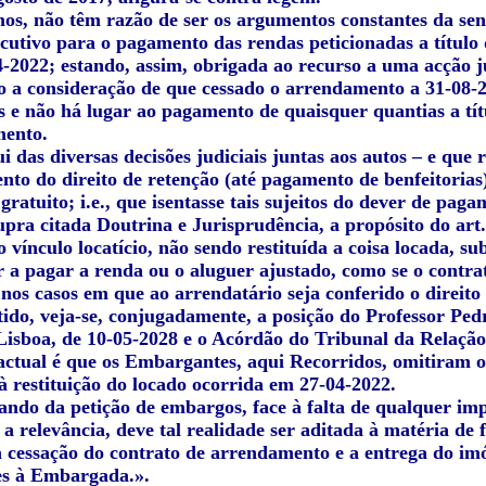
os, não têm razão de ser os argumentos constantes da sen
xecutivo para o pagamento das rendas peticionadas a títul
4-2022; estando, assim, obrigada ao recurso a uma acção 
 a consideração de que cessado o arrendamento a 31-08-20
 e não há lugar ao pagamento de quaisquer quantias a tít
mento.
ui das diversas decisões judiciais juntas aos autos – e que
nto do direito de retenção (até pagamento de benfeitoria
 gratuito; i.e., que isentasse tais sujeitos do dever de pa
upra citada Doutrina e Jurisprudência, a propósito do art.
o vínculo locatício, não sendo restituída a coisa locada, s
r a pagar a renda ou o aluguer ajustado, como se o contra
os casos em que ao arrendatário seja conferido o direito 
ntido, veja-se, conjugadamente, a posição do Professor Pe
Lisboa, de 10-05-2028 e o Acórdão do Tribunal da Relaçã
factual é que os Embargantes, aqui Recorridos, omitiram 
à restituição do locado ocorrida em 27-04-2022.
tando da petição de embargos, face à falta de qualquer im
 a relevância, deve tal realidade ser aditada à matéria de
cessação do contrato de arrendamento e a entrega do imó
s à Embargada.».