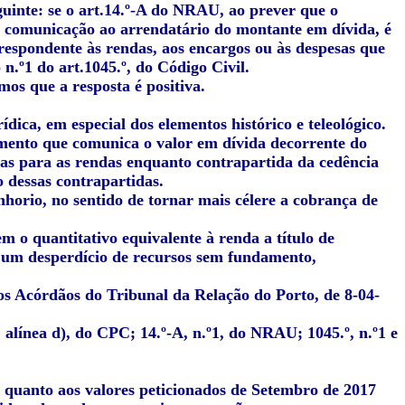
guinte: se o art.14.º-A do NRAU, ao prever que o
comunicação ao arrendatário do montante em dívida, é
respondente às rendas, aos encargos ou às despesas que
n.º1 do art.1045.º, do Código Civil.
os que a resposta é positiva.
dica, em especial dos elementos histórico e teleológico.
umento que comunica o valor em dívida decorrente do
as para as rendas enquanto contrapartida da cedência
 dessas contrapartidas.
nhorio, no sentido de tornar mais célere a cobrança de
m o quantitativo equivalente à renda a título de
 a um desperdício de recursos sem fundamento,
ados Acórdãos do Tribunal da Relação do Porto, de 8-04-
1, alínea d), do CPC; 14.º-A, n.º1, do NRAU; 1045.º, n.º1 e
 quanto aos valores peticionados de Setembro de 2017