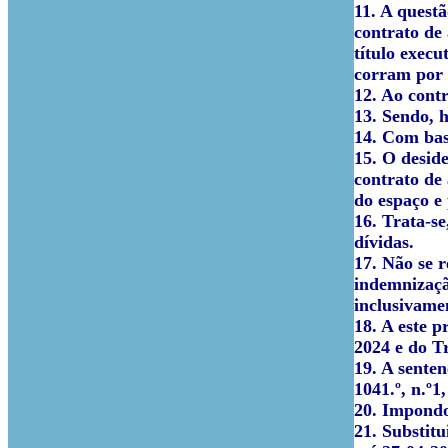
11. A questã
contrato de
título exec
corram por 
12. Ao cont
13. Sendo, h
14. Com base
15. O desid
contrato de
do espaço e
16. Trata-se
dívidas.
17. Não se 
indemnizaçã
inclusivame
18. A este p
2024 e do T
19. A senten
1041.º, n.º1
20. Impondo
21. Substit