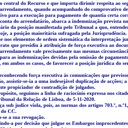
o central do Recurso e que importa dirimir respeita ao se
 arrendamento, quando acompanhado do comprovativo de 
utivo para a execução para pagamento de quantia certa cor
conta do arrendatário, abarca a indemnização prevista no 
rário da posição manifestada pelo Tribunal a quo, entendem
oje, a posição maioritária sufragada pela Jurisprudência.
 nos elementos de ordem sistemática da interpretação jurí
erato que presidiu à atribuição de força executiva ao doc
 arrendamento vale precisamente nas mesmas circunstânci
 para as indemnizações devidas pela omissão de pagamento
, em ambos os casos, de favorecer a posição jurídica do se
reconhecendo força executiva às comunicações que previsse
o, assistir-se-ia a uma indesejável duplicação de acções;
nte propiciador de contradição de julgados.
ropósito, seguimos a linha de raciocínio expressa nos cit
ribunal da Relação de Lisboa, de 5-11-2020.
ça sub judice viola, pois, as normas dos artigos 703.º, n.º
, do CC.
-se a sua revogação.
uindo-a por decisão que julgue os Embargos improcedentes