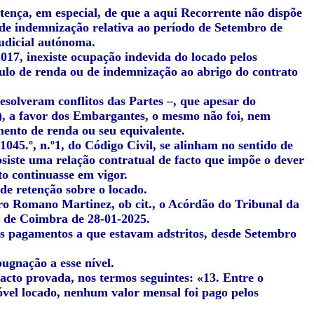
tença, em especial, de que a aqui Recorrente não dispõe
o de indemnização relativa ao período de Setembro de
judicial autónoma.
17, inexiste ocupação indevida do locado pelos
ulo de renda ou de indemnização ao abrigo do contrato
 resolveram conflitos das Partes –, que apesar do
s), a favor dos Embargantes, o mesmo não foi, nem
gamento de renda ou seu equivalente.
1045.º, n.º1, do Código Civil, se alinham no sentido de
ubsiste uma relação contratual de facto que impõe o dever
to continuasse em vigor.
de retenção sobre o locado.
dro Romano Martinez, ob cit., o Acórdão do Tribunal da
o de Coimbra de 28-01-2025.
os pagamentos a que estavam adstritos, desde Setembro
pugnação a esse nível.
 facto provada, nos termos seguintes: «13. Entre o
vel locado, nenhum valor mensal foi pago pelos