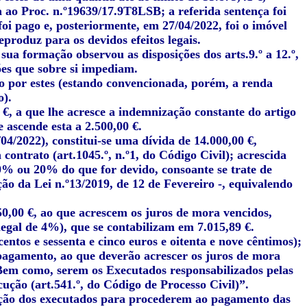
a ao Proc. n.º19639/17.9T8LSB; a referida sentença foi
oi pago e, posteriormente, em 27/04/2022, foi o imóvel
eproduz para os devidos efeitos legais.
sua formação observou as disposições dos arts.9.º a 12.º,
es que sobre si impediam.
go por estes (estando convencionada, porém, a renda
o).
€, a que lhe acresce a indemnização constante do artigo
e ascende esta a 2.500,00 €.
4/2022), constitui-se uma dívida de 14.000,00 €,
ontrato (art.1045.º, n.º1, do Código Civil); acrescida
50% ou 20% do que for devido, consoante se trate de
ção da Lei n.º13/2019, de 12 de Fevereiro -, equivalendo
650,00 €, ao que acrescem os juros de mora vencidos,
legal de 4%), que se contabilizam em 7.015,89 €.
scentos e sessenta e cinco euros e oitenta e nove cêntimos);
pagamento, ao que deverão acrescer os juros de mora
. Bem como, serem os Executados responsabilizados pelas
ução (art.541.º, do Código de Processo Civil)”.
cação dos executados para procederem ao pagamento das