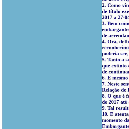
2. Como vim
de título e
2017 a 27-0
3. Bem como
embargantes
de arrenda
4. Ora, defl
reconhecime
poderia ser,
5. Tanto a s
que extinto 
de continua
6. E mesmo n
7. Neste se
Relação de 
8. O que é 
de 2017 até 
9. Tal resul
10. E atenta
momento da 
Embargante