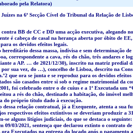
aborado pela Relatora)
Juízes na 6ª Secção Cível do Tribunal da Relação de Lisb
:
 contra BB de CC e DD uma acção executiva, alegando no 
nte é cabeça de casal na herança aberta por óbito de EE, 
para os devidos efeitos legais.
 hereditário dessa massa, indivisa e sem determinação de p
boa, correspondente a cava, rés do chão, três andares e lo
ante a AP. … de 2021/12/30), inscrito na matriz predial d
 por sua vez, do …), concelho de Lisboa, descrito na Cons
n.º2 que ora se junta e se reproduz para os devidos efeitos 
tados são casados entre si sob o regime matrimonial da c
2001, foi celebrado entre o de cuius e a 1ª Executada um
eitou a rés do chão, destinado a habitação, do imóvel mel
ta do próprio título dado à execução.
 dessa relação contratual, já a Exequente, atenta a sua f
ujos respectivos efeitos extintivos se deveriam produzir a 3
-se alguns litígios judiciais, do que se destaca o seguint
em 09/03/2021, sentença que declarou extinto o contrato 
 ora Executados na entrega do locado após o pagamento a e