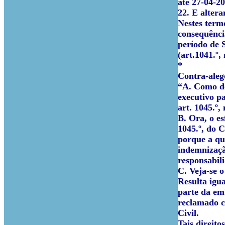
até 27-04-2
22. E alter
Nestes term
consequência
período de S
(art.1041.º,
*
Contra-aleg
“A. Como dec
executivo p
art. 1045.º,
B. Ora, o e
1045.º, do C
porque a que
indemnização
responsabil
C. Veja-se o
Resulta igu
parte da em
reclamado cr
Civil.
Tais direit