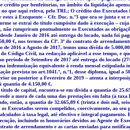
e crédito por benfeitorias, no âmbito da liquidação apens
 no que aqui releva, pelo TRL; O crédito dos Executados f
 estes à Exequente – Cfr. Doc. n.º3 que ora se junta e se r
orme se extrai do título compósito dado à execução – cuja 
 não cumpriram pontualmente os Executados as obrigaçõ
 desde Janeiro de 2016 até entrega do locado, nada foi pa
50,00 €, nos termos da Clª. 3ª do contrato de arrendament
ro de 2016 a Agosto de 2017, temos uma dívida de 5.000,00 
, do Código Civil, na redacção aplicável a esse tempo, e qu
ao período de Setembro de 2017 até entrega do locado (27/0
a indemnização equivalente à renda mensal estipulada in c
ção prevista no art.1041.º, n.º1, desse diploma, igual a 
rior ou posterior a Fevereiro de 2019 – atenta a interposi
à quantia de 4.150,00 €.
 título de capital, encontra-se em dívida a quantia de 25.
desde a mora de cada uma das prestações em falta (à taxa 
ndo, então, a quantia de 32.665,89 € (trinta e dois mil, sei
 os Executados serem compelidos, coercivamente, ao seu 
alculados à taxa legal, até efectivo e integral pagamento
ecução, incluindo os honorários devidos ao Agente de Exec
ntrato de arrendamento e as cartas enviadas para notifi