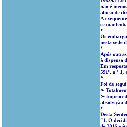
19639/17.9T
não é menos
abuso de di
A exequente
se mantenha
*
Os embargan
nesta sede 
*
Após outras
à dispensa 
Em resposta
591º, n.º 1,
*
Foi de segu
➢ Totalment
➢ Improcede
absolvição 
*
Desta Sente
“1. O decid
de 2016 e Ag