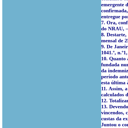
emergente d
confirmada,
entregue por
7. Ora, conf
do NRAU, –,
8. Destarte,
mensal de 2
9. De Janei
1041.º, n.º1
10. Quanto 
fundada num
da indemniza
período ante
esta última 
11. Assim, a
calculados 
12. Totaliza
13. Devendo
vincendos, c
custas da ex
Juntou o co