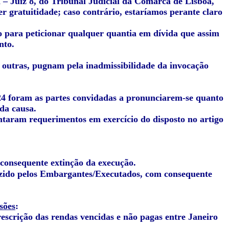
 – Juiz 8, do Tribunal Judicial da Comarca de Lisboa,
r gratuitidade; caso contrário, estaríamos perante claro
io para peticionar qualquer quantia em dívida que assim
nto.
 outras, pugnam pela inadmissibilidade da invocação
024 foram as partes convidadas a pronunciarem-se quanto
da causa.
ntaram requerimentos em exercício do disposto no artigo
consequente extinção da execução.
uzido pelos Embargantes/Executados, com consequente
sões
:
escrição das rendas vencidas e não pagas entre Janeiro