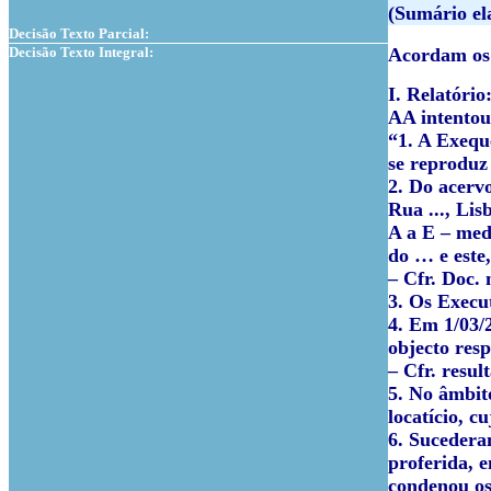
(Sumário el
Decisão Texto Parcial:
Decisão Texto Integral:
Acordam os 
I. Relatório
AA intentou
“1. A Exeque
se reproduz 
2. Do acervo
Rua ..., Lis
A a E – medi
do … e este,
– Cfr. Doc. 
3. Os Execu
4. Em 1/03/
objecto resp
– Cfr. resul
5. No âmbito
locatício, c
6. Sucederam
proferida, 
condenou os