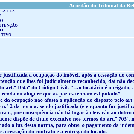
Acórdão do Tribunal da Rel
R-A.L1-6
S
IO
RETENÇÃO
ÃO
UTIVO
de justificada a ocupação do imóvel, após a cessação do c
etenção que lhes foi judicialmente reconhecido, daí não dec
do art.º 1045º do Código Civil, “…o locatário é obrigado,
a renda ou aluguer que as partes tenham estipulado”.
ude da ocupação não afasta a aplicação do disposto pelo art
 n.º 2 da norma: sendo justificada (e enquanto for justif
ra e, por consequência não há lugar à elevação ao dobro
uente dispõe de título executivo nos termos do art.º 703º, n
do à luz desta norma, para obter o pagamento da indemn
 a cessação do contrato e a entrega do locado.