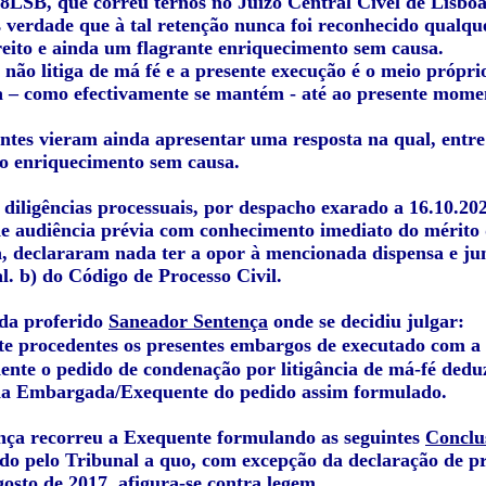
8LSB, que correu ternos no Juízo Central Cível de Lisboa
 verdade que à tal retenção nunca foi reconhecido qualque
reito e ainda um flagrante enriquecimento sem causa.
 não litiga de má fé e a presente execução é o meio própr
 – como efectivamente se mantém - até ao presente mome
tes vieram ainda apresentar uma resposta na qual, entre
do enriquecimento sem causa.
 diligências processuais, por despacho exarado a 16.10.2
de audiência prévia com conhecimento imediato do mérito 
, declararam nada ter a opor à mencionada dispensa e ju
 al. b) do Código de Processo Civil.
ida proferido
Saneador Sentença
onde se decidiu julgar:
e procedentes os presentes embargos de executado com a 
nte o pedido de condenação por litigância de má-fé ded
da Embargada/Exequente do pedido assim formulado.
nça recorreu a Exequente formulando as seguintes
Conclu
ido pelo Tribunal a quo, com excepção da declaração de pr
osto de 2017, afigura-se contra legem.