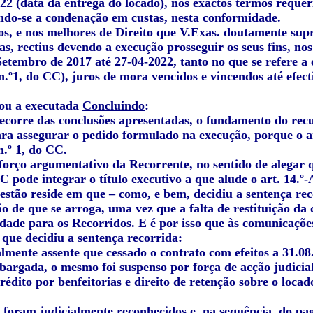
022 (data da entrega do locado), nos exactos termos reque
ando-se a condenação em custas, nesta conformidade.
os, e nos melhores de Direito que V.Exas. doutamente supr
s, rectius devendo a execução prosseguir os seus fins, nos
etembro de 2017 até 27-04-2022, tanto no que se refere a 
 n.º1, do CC), juros de mora vencidos e vincendos até efect
ou a executada
Concluindo
:
orre das conclusões apresentadas, o fundamento do recurso
ara assegurar o pedido formulado na execução, porque o 
 n.º 1, do CC.
sforço argumentativo da Recorrente, no sentido de alegar
C pode integrar o título executivo a que alude o art. 14.º
stão reside em que – como, e bem, decidiu a sentença reco
 de que se arroga, uma vez que a falta de restituição da c
idade para os Recorridos. E é por isso que às comunicaçõe
 que decidiu a sentença recorrida:
almente assente que cessado o contrato com efeitos a 31.0
bargada, o mesmo foi suspenso por força de acção judicia
édito por benfeitorias e direito de retenção sobre o locad
os foram judicialmente reconhecidos e, na sequência, do 