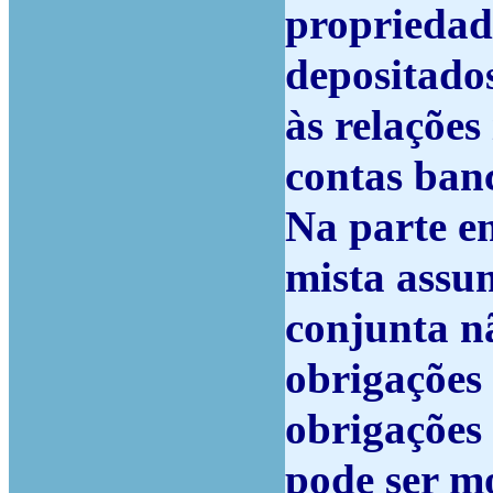
propriedade
depositado
às relações 
contas banc
Na parte e
mista assu
conjunta nã
obrigações 
obrigações
pode ser m