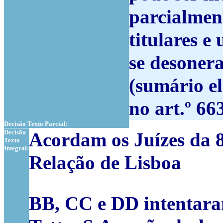
parcialment
titulares 
se desonera
(sumário e
no art.º 66
Decisão Texto Parcial:
Decisão
Acordam os Juízes da 8
Texto
Integral:
Relação de Lisboa
BB, CC e DD intentar