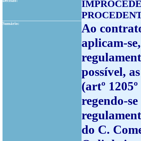
Decisão:
IMPROCEDE
PROCEDENT
Sumário:
Ao contrat
aplicam-se,
regulament
possível, a
(artº 1205º
regendo-se 
regulamento
do C. Come