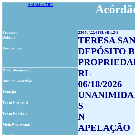
Acórdãos TRL
Acórdão
Processo:
23040/22.4T8LSB.L2-8
Relator:
TERESA SA
Descritores:
DEPÓSITO 
PROPRIEDA
Nº do Documento:
RL
Data do Acordão:
06/18/2026
Votação:
UNANIMIDA
Texto Integral:
S
Texto Parcial:
N
Meio Processual:
APELAÇÃO