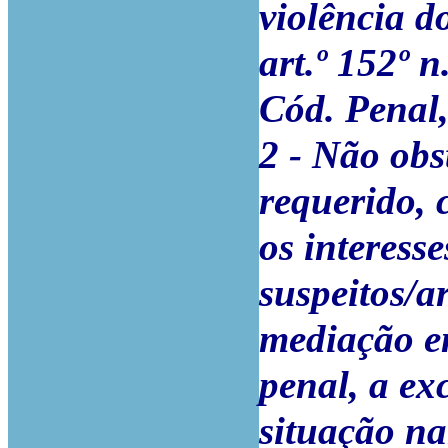
violência d
art.º 152º n.
Cód. Penal,
2 - Não obs
requerido,
os interesse
suspeitos/a
mediação em
penal, a ex
situação na