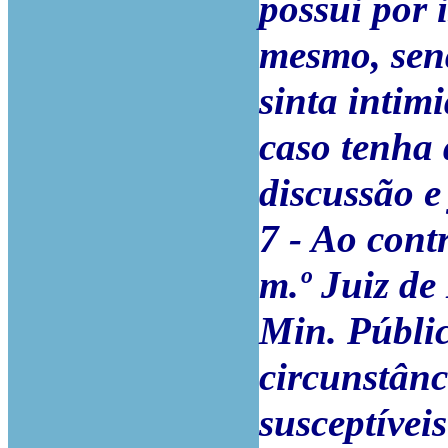
possui por 
mesmo, send
sinta intim
caso tenha 
discussão e
7 - Ao cont
m.º Juiz de
Min. Públi
circunstânc
susceptívei