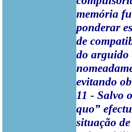
compulsóri
memória fut
ponderar es
de compatib
do arguido 
nomeadamen
evitando ob
11 - Salvo 
quo” efect
situação de 