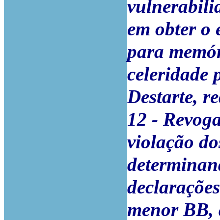
vulnerabili
em obter o 
para memór
celeridade p
Destarte, r
12 - Revoga
violação do
determinan
declarações
menor BB, 