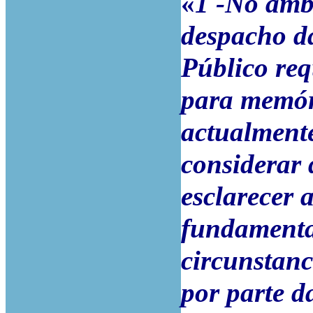
«
1 -No âmbi
despacho d
Público req
para memór
actualmente
considerar 
esclarecer 
fundamenta
circunstanc
por parte d