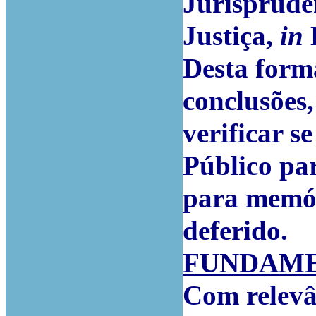
Jurisprudê
Justiça,
in
D
Desta forma
conclusões,
verificar s
Público pa
para memór
deferido.
FUNDAM
Com relevâ