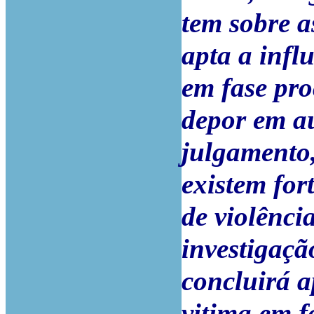
tem sobre 
apta a infl
em fase pro
depor em au
julgamento,
existem for
de violênci
investigaçã
concluirá a
vitima em f