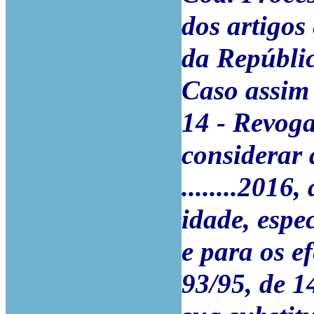
dos artigos 
da Repúbli
Caso assim 
14 - Revoga
considerar
........201
idade, espe
e para os ef
93/95, de 1