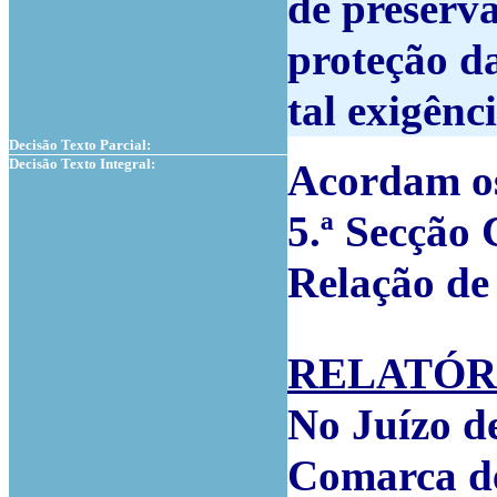
de preserv
proteção da
tal exigênci
Decisão Texto Parcial:
Decisão Texto Integral:
Acordam os
5.ª Secção
Relação de
RELATÓR
No Juízo de
Comarca de