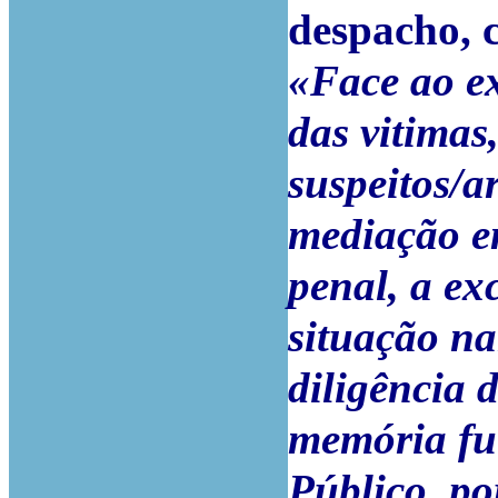
despacho, c
«Face ao ex
das vitimas,
suspeitos/a
mediação em
penal, a ex
situação na
diligência 
memória fut
Público, po