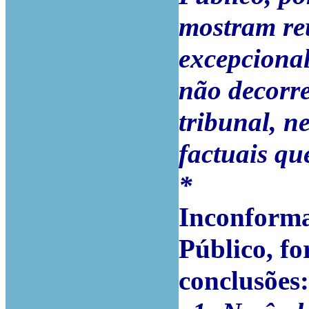
mostram reu
excepcional
não decorre
tribunal, n
factuais qu
*
Inconforma
Público, f
conclusões: