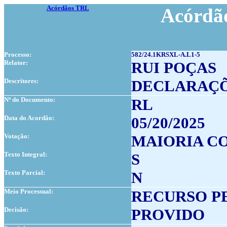
Acórdãos TRL
Acórdão
Processo:
582/24.1KRSXL-A.L1-5
Relator:
RUI POÇAS
Descritores:
DECLARAÇÕ
Nº do Documento:
RL
Data do Acordão:
05/20/2025
Votação:
MAIORIA CO
Texto Integral:
S
Texto Parcial:
N
Meio Processual:
RECURSO P
Decisão:
PROVIDO