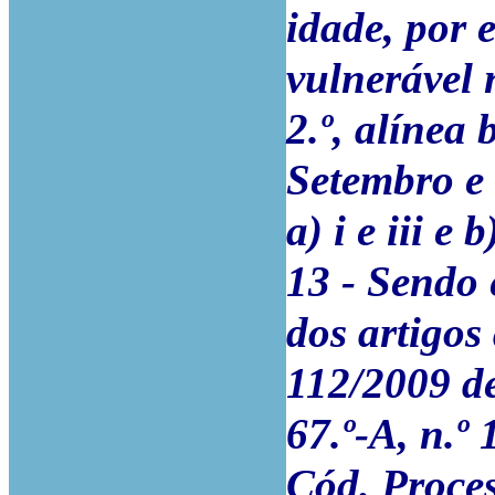
idade, por 
vulnerável 
2.º, alínea
Setembro e d
a) i e iii e
13 - Sendo 
dos artigos 
112/2009 de
67.º-A, n.º 1
Cód. Proce