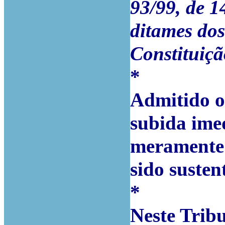
93/99, de 1
ditames dos 
Constituiç
*
Admitido o
subida ime
meramente 
sido susten
*
Neste Trib