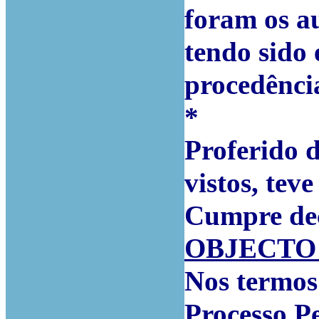
foram os au
tendo sido 
procedênci
*
Proferido d
vistos, tev
Cumpre dec
OBJECTO
Nos termos 
Processo P