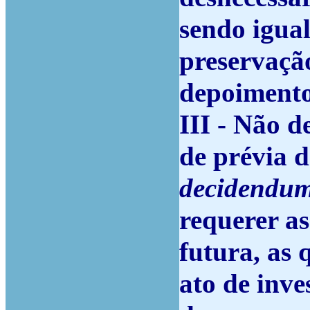
sendo igua
preservaçã
depoimento
III - Não d
de prévia 
decidendu
requerer a
futura, as 
ato de inv