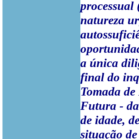
processual 
natureza ur
autossufici
oportunidad
a única dil
final do inq
Tomada de 
Futura - da
de idade, d
situação d