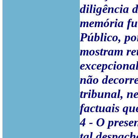
diligência 
memória fut
Público, po
mostram reu
excepcional
não decorre
tribunal, n
factuais qu
4 - O prese
tal despach