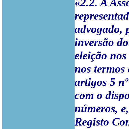
«
2.2. A Ass
representad
advogado, p
inversão do
eleição nos 
nos termos 
artigos 5 n
com o dispo
números, e,
Registo Com