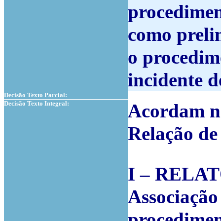
procedimen
como preli
o procedim
incidente 
Decisão Texto Parcial:
Decisão Texto Integral:
Acordam na
Relação de
I – RELA
Associaçã
procedimen