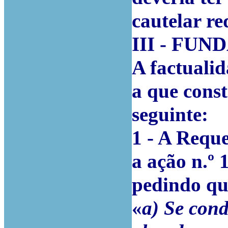
cautelar re
III - FU
A factualid
a que const
seguinte:
1 - A Reque
a ação n.º
pedindo qu
«
a) Se con