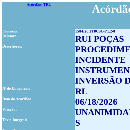
Acórdãos TRL
Acórdão
Processo:
1584/20.2T8CSC-P.L2-8
Relator:
RUI POÇAS
Descritores:
PROCEDIME
INCIDENTE
INSTRUMEN
INVERSÃO 
Nº do Documento:
RL
Data do Acordão:
06/18/2026
Votação:
UNANIMIDA
Texto Integral:
S