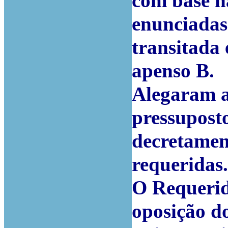
com base na
enunciadas
transitada 
apenso B.
Alegaram ai
pressupost
decretamen
requeridas.
O Requerid
oposição do