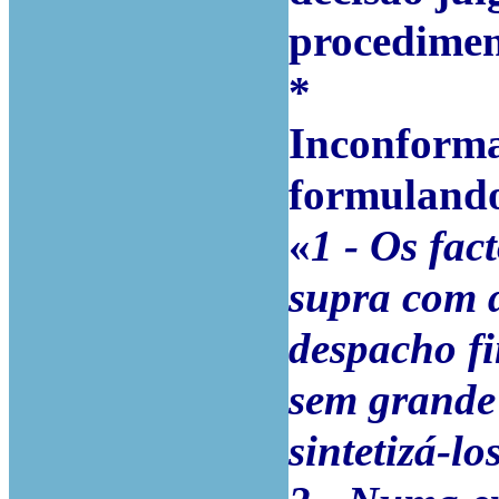
procedimen
*
Inconforma
formulando
«
1 - Os fac
supra com d
despacho fin
sem grande 
sintetizá-los