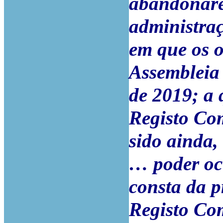
abandonare
administra
em que os 
Assembleia 
de 2019; a 
Registo Com
sido ainda,
… poder oc
consta da p
Registo Com