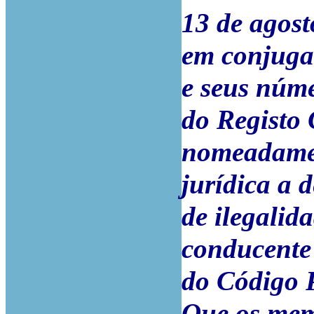
13 de agosto
em conjugaç
e seus núme
do Registo 
nomeadament
jurídica a d
de ilegalid
conducente 
do Código 
Que os memb