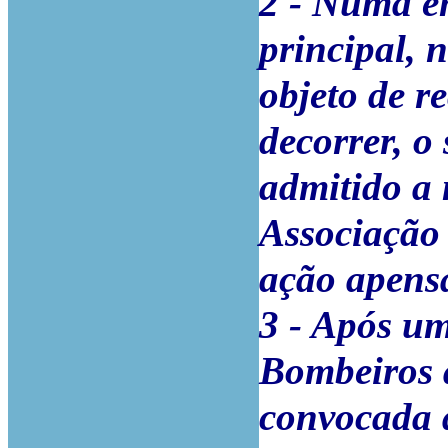
2 - Numa e
principal, 
objeto de r
decorrer, o
admitido a
Associação 
ação apens
3 - Após u
Bombeiros 
convocada a