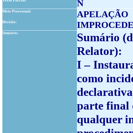
Texto Parcial:
N
Meio Processual:
APELAÇÃO
Decisão:
IMPROCED
Sumário:
Sumário (d
Relator):
I – Instau
como incid
declarativa
parte final
qualquer i