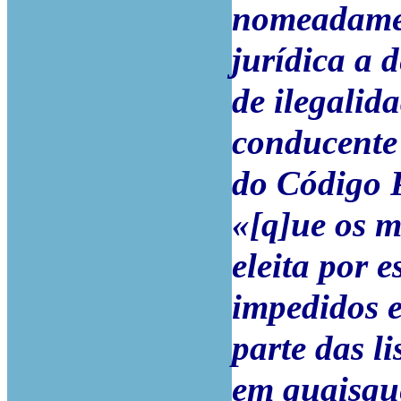
nomeadament
jurídica a d
de ilegalid
conducente 
do Código 
«[q]ue os m
eleita por e
impedidos e
parte das l
em quaisqu