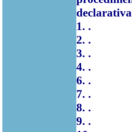
declarativ
1. .
2. .
3. .
4. .
6. .
7. .
8. .
9. .