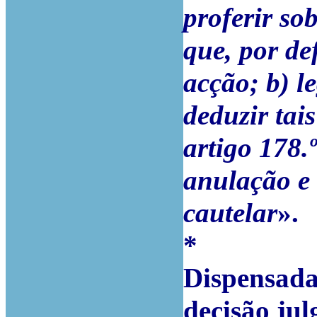
proferir so
que, por def
acção; b) l
deduzir tai
artigo 178.
anulação e 
cautelar
».
*
Dispensada 
decisão ju