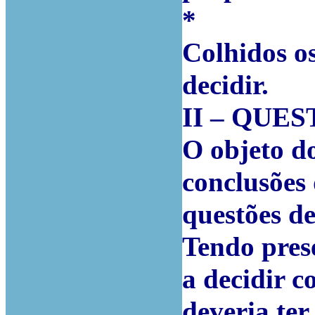
*
Colhidos os
decidir.
II – QUE
O objeto do
conclusões 
questões de
Tendo prese
a decidir c
deveria ter