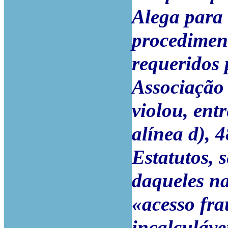
Alega para 
procediment
requeridos 
Associação 
violou, entr
alínea d), 4
Estatutos,
daqueles na
«acesso fra
incalculáve