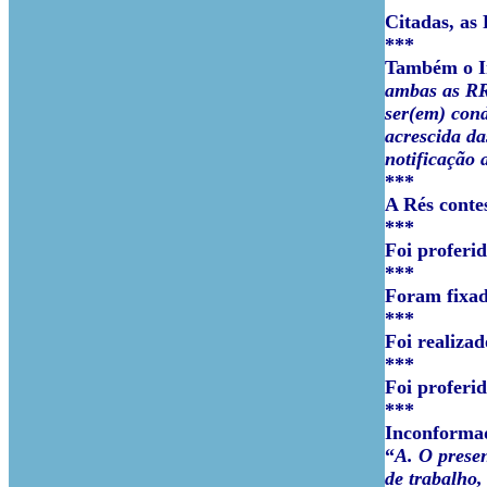
Citadas, as
***
Também o In
ambas as RR
ser(em) cond
acrescida da
notificação 
***
A Rés conte
***
Foi proferi
***
Foram fixado
***
Foi realiza
***
Foi proferi
***
Inconformad
“
A. O presen
de trabalho