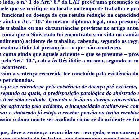
 lado, o n.º 1 do Art.º 8.º da LAT prevê uma presunção de
ele que se verifique no local e no tempo de trabalho e pr
 funcional ou doença de que resulte redução na capacidad
ce ainda o Art.º 10.º do mesmo diploma legal, uma presunçã
de trabalho ou nas circunstâncias previstas no artigo ante
 conta que o Sinistrado foi encontrado sem vida no camião
ndimento) acidente de trabalho, cabendo, segundo as reg
uradora ilidir tal presunção – o que não aconteceu.
 conta ainda que aquele acidente – que se presume – prov
 pelo Art.º 10.º, cabia às Rés ilidir a mesma, segundo as
 aconteceu.
ssim a sentença recorrida ter concluído pela existência do
 peticionadas.
que se entendesse pela existência de doença pré-existente, d
 segundo as quais, a predisposição patológica do sinistrado 
 tiver sido ocultada. Quando a lesão ou doença consecutiva
for agravada pelo acidente, a incapacidade avaliar-se-á como
ior o sinistrado já esteja a receber pensão ou tenha recebid
ssim o dano morte ser avaliado como se do acidente se tra
ue, deve a sentença recorrida ser revogada, e em consequê
de um acidente de trabalho, que determinou como lesão a 