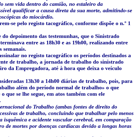
do sem vida dentro do camião, no estaleiro da
ível qualificar a causa direta da sua morte, admitindo-se
roscópicas do miocárdio.
em-se pelo registo tacográfico, conforme dispõe o n.º 1
s e do depoimento das testemunhas, que o Sinistrado
 terminava entre as 18h30 e as 19h00, realizando entre
as semanais.
sinalar no registo tacográfico os períodos destinados a
ente de trabalho, a jornada de trabalho do sinistrado
eiro da Empregadora, até à hora que deixa o veículo
nsideradas 13h30 a 14h00 diárias de trabalho, pois, para
rabalho além do período normal de trabalho» o que
e o que se lhe segue, em atos também com ele
.
rnacional do Trabalho (ambas fontes de direito do
cessivas de trabalho, concluindo que trabalhar pelo menos
a isquêmica e acidente vascular
cerebral, em comparação
o de mortes por doenças cardíacas devido a longas horas