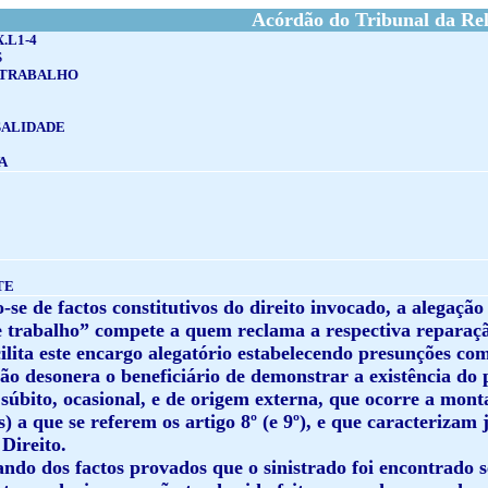
Acórdão do Tribunal da Rel
X.L1-4
S
 TRABALHO
SALIDADE
A
TE
se de factos constitutivos do direito invocado, a alegaçã
e trabalho” compete a quem reclama a respectiva reparação
cilita este encargo alegatório estabelecendo presunções co
o desonera o beneficiário de demonstrar a existência do p
súbito, ocasional, e de origem externa, que ocorre a mont
) a que se referem os artigo 8º (e 9º), e que caracterizam
 Direito.
ndo dos factos provados que o sinistrado foi encontrado s