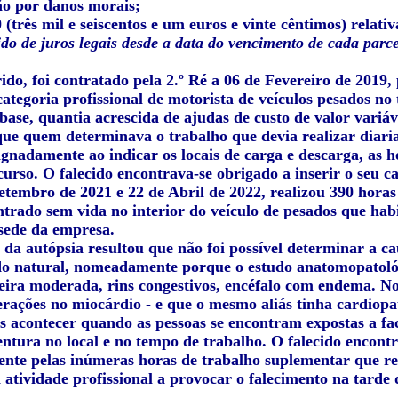
o por danos morais;
0 (três mil e seiscentos e um euros e vinte cêntimos) relat
do de juros legais desde a data do vencimento de cada parc
do, foi contratado pela 2.º Ré a 06 de Fevereiro de 2019, 
categoria profissional de motorista de veículos pesados n
base, quantia acrescida de ajudas de custo de valor variá
 que quem determinava o trabalho que devia realizar diari
ignadamente ao indicar os locais de carga e descarga, as 
curso. O falecido encontrava-se obrigado a inserir o seu c
Setembro de 2021 e 22 de Abril de 2022, realizou 390 hora
ntrado sem vida no interior do veículo de pesados que habi
sede da empresa.
 da autópsia resultou que não foi possível determinar a c
ido natural, nomeadamente porque o estudo anatomopatoló
geira moderada, rins congestivos, encéfalo com endema. No
rações no miocárdio - e que o mesmo aliás tinha cardiopat
s acontecer quando as pessoas se encontram expostas a fac
ventura no local e no tempo de trabalho. O falecido encon
nte pelas inúmeras horas de trabalho suplementar que rea
a atividade profissional a provocar o falecimento na tarde 