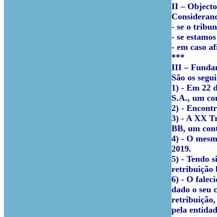
II – Objecto
Considerand
- se o tribu
- se estamo
- em caso af
***
III – Funda
São os segui
1) -
Em 22 de
S.A., um con
2) -
Encontra
3) -
A XX Tra
BB, um cont
4) -
O mesmo 
2019.
5) -
Tendo si
retribuição 
6) -
O faleci
dado o seu 
retribuição,
pela entida