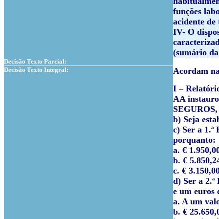
habitualmen
funções lab
acidente de 
IV-
O dispos
caracteriza
(sumário da
Decisão Texto Parcial:
Decisão Texto Integral:
Acordam na 
I – Relatóri
AA
instauro
SEGUROS, 
b) Seja esta
c) Ser a 1.
porquanto:
a. € 1.950,0
b. € 5.850,2
c. € 3.150,0
d) Ser a 2.
e um euros e
a. A um val
b. € 25.650,