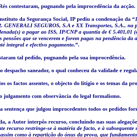
 Rés contestaram, pugnando pela improcedência da acção.
stituto da Segurança Social, IP pediu a condenação da “
. GENERALI SEGUROS, S.A e XX Transportes, S.A., na prop
enada(s) a pagar ao ISS, IP/CNP a quantia de € 5.401,01 (
s pensões que se vencerem e forem pagas na pendência da aç
até integral e efectivo pagamento
.”.
staram tal pedido, pugnando pela sua improcedência.
do despacho saneador, o qual conheceu da validade e regul
s os factos assentes, o objecto do litígio e os temas da pr
do julgamento com observância do legal formalismo.
da sentença que julgou improcedentes todos os pedidos fo
a, a Autor interpôs recurso, concluindo nas suas alegaçõe
te recurso restringe-se à matéria de facto, e à subsequente 
, assim como à repartição do ónus da prova, que fundament