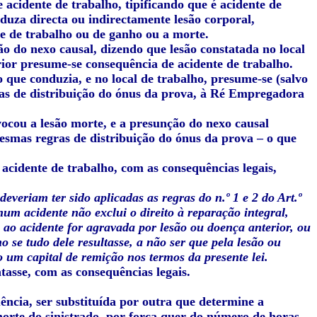
 acidente de trabalho, tipificando que é acidente de
oduza directa ou indirectamente lesão corporal,
e de trabalho ou de ganho ou a morte.
o do nexo causal, dizendo que lesão constatada no local
rior presume-se consequência de acidente de trabalho.
 que conduzia, e no local de trabalho, presume-se (salvo
ras de distribuição do ónus da prova, à Ré Empregadora
ocou a lesão morte, e a presunção do nexo causal
 mesmas regras de distribuição do ónus da prova – o que
 acidente de trabalho, com as consequências legais,
everiam ter sido aplicadas as regras do n.º 1 e 2 do Art.º
num acidente não exclui o direito à reparação integral,
 ao acidente for agravada por lesão ou doença anterior, ou
 se tudo dele resultasse, a não ser que pela lesão ou
o um capital de remição nos termos da presente lei.
tasse, com as consequências legais.
ncia, ser substituída por outra que determine a
morte do sinistrado, por força quer do número de horas