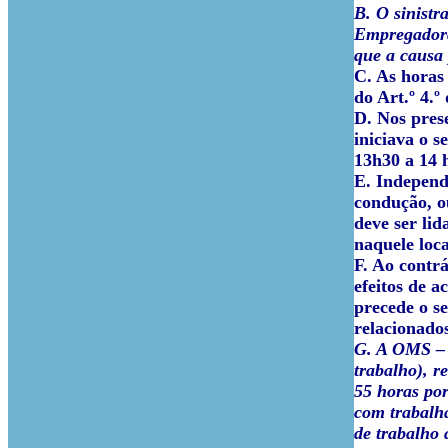
B. O sinistr
Empregadora,
que a causa 
C. As horas 
do Art.º 4.º
D. Nos prese
iniciava o s
13h30 a 14 h
E. Independe
condução, ou
deve ser li
naquele loca
F. Ao contrá
efeitos de 
precede o se
relacionados
G. A OMS – 
trabalho), r
55 horas po
com trabalh
de trabalho