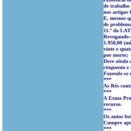
de trabalho 
nos artigos 
E, mesmo qu
de problemas
11.º da LAT
Revogando-s
1.950,00 (mi
vinte e quat
por morte;
Deve ainda a
cinquenta e 
Fazendo-se
***
As Rés cont
***
A Exma Proc
recurso.
***
Os autos fo
Cumpre apre
***