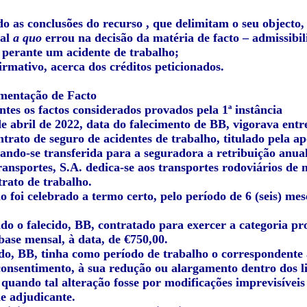
o as conclusões do recurso , que delimitam o seu objecto,
nal
a quo
errou na decisão da matéria de facto – admissibil
s perante um acidente de trabalho;
irmativo, acerca dos créditos peticionados.
mentação de Facto
ntes os factos considerados provados pela 1ª instância
 abril de 2022, data do falecimento de BB, vigorava entr
trato de seguro de acidentes de trabalho, titulado pela ap
ndo-se transferida para a seguradora a retribuição anual 
nsportes, S.A. dedica-se aos transportes rodoviários de m
rato de trabalho.
foi celebrado a termo certo, pelo período de 6 (seis) mese
do o falecido, BB, contratado para exercer a categoria pr
base mensal, à data, de €750,00.
do, BB, tinha como período de trabalho o correspondente a
consentimento, à sua redução ou alargamento dentro dos l
 quando tal alteração fosse por modificações imprevisíveis
de adjudicante.