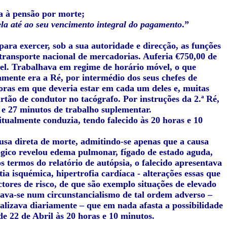
iva à pensão por morte;
ela até ao seu vencimento integral do pagamento
.”
para exercer, sob a sua autoridade e direcção, as funções
o transporte nacional de mercadorias. Auferia €750,00 de
vel. Trabalhava em regime de horário móvel, o que
amente era a Ré, por intermédio dos seus chefes de
horas em que deveria estar em cada um deles e, muitas
artão de condutor no tacógrafo. Por instruções da 2.ª Ré,
s e 27 minutos de trabalho suplementar.
tualmente conduzia, tendo falecido às 20 horas e 10
ausa direta de morte, admitindo-se apenas que a causa
gico revelou edema pulmonar, fígado de estado aguda,
s termos do relatório de autópsia, o falecido apresentava
ia isquémica, hipertrofia cardíaca - alterações essas que
tores de risco, de que são exemplo situações de elevado
trava-se num circunstancialismo de tal ordem adverso –
lizava diariamente – que em nada afasta a possibilidade
de 22 de Abril às 20 horas e 10 minutos.