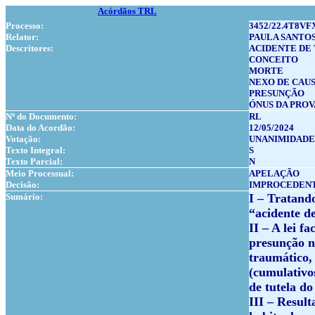
Acórdãos TRL
Processo:
3452/22.4T8VF
Relator:
PAULA SANTO
Descritores:
ACIDENTE DE
CONCEITO
MORTE
NEXO DE CAU
PRESUNÇÃO
ÓNUS DA PROV
Nº do Documento:
RL
Data do Acordão:
12/05/2024
Votação:
UNANIMIDADE
Texto Integral:
S
Texto Parcial:
N
Meio Processual:
APELAÇÃO
Decisão:
IMPROCEDEN
Sumário:
I –
Tratando-
“acidente d
II –
A lei fa
presunção nã
traumático, 
(cumulativos
de tutela do
III –
Resulta