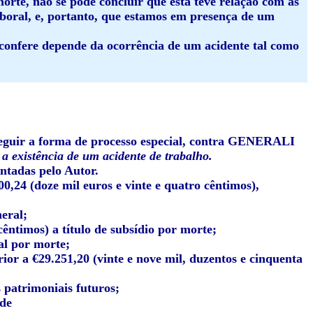
orte, não se pode concluir que esta teve relação com as
boral, e, portanto, que estamos em presença de um
 confere depende da ocorrência de um acidente tal como
eguir a forma de processo especial, contra
GENERALI
 a existência de um acidente de trabalho.
entadas pelo Autor.
0,24 (doze mil euros e vinte e quatro cêntimos),
neral;
 cêntimos) a título de subsídio por morte;
ual por morte;
or a €29.251,20 (vinte e nove mil, duzentos e cinquenta
 patrimoniais futuros;
 de