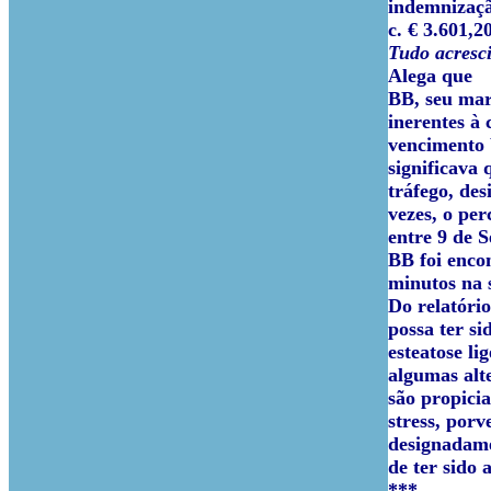
indemnizaçã
c. € 3.601,2
Tudo acresci
Alega que
BB, seu mari
inerentes à 
vencimento 
significava
tráfego, des
vezes, o per
entre 9 de 
BB foi enco
minutos na 
Do relatório
possa ter s
esteatose li
algumas alte
são propicia
stress, por
designadame
de ter sido 
***