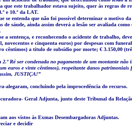
a que este trabalhador estava sujeito, quer às regras de r
8.º e 10.º da LAT.
e se entenda que não foi possível determinar o motivo da
 de sáude, ainda assim deverá a lesão ser avaliada como se
.
e a sentença, e reconhecendo o acidente de trabalho, deve
l, novecentos e cinquenta euros) por despesas com funeral;
ro cêntimos) a título de subsídio por morte; € 3.150,00 (tr
 2.ª Ré ser condenada no pagamento de um montante não inf
um euros e vinte cêntimos), respeitante danos patrimoniais 
 assim, JUSTIÇA!”
ra-alegaram, concluindo pela improcedência do recurso.
uradora- Geral Adjunta, junto deste Tribunal da Relação
ram aos vistos às Exmas Desembargadoras Adjuntas.
ciar e decidir