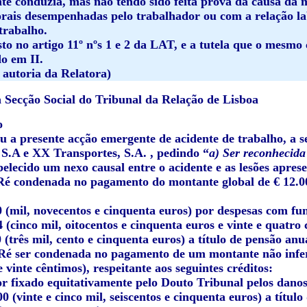
te conduzia, mas não tendo sido feita prova da causa da m
orais desempenhadas pelo trabalhador ou com a relação la
trabalho.
to no artigo 11º nºs 1 e 2 da LAT, e a tutela que o mesmo
do em II.
 autoria da Relatora)
Secção Social do Tribunal da Relação de Lisboa
o
u a presente acção emergente de acidente de trabalho, a s
S.A
e
XX Transportes, S.A.
, pedindo “
a) Ser reconhecida
belecido um nexo causal entre o acidente e as lesões apres
ª Ré condenada no pagamento do montante global de € 12.00
0 (mil, novecentos e cinquenta euros) por despesas com fu
4 (cinco mil, oitocentos e cinquenta euros e vinte e quatro
0 (três mil, cento e cinquenta euros) a título de pensão an
ª Ré ser condenada no pagamento de um montante não inferi
 vinte cêntimos), respeitante aos seguintes créditos:
or fixado equitativamente pelo Douto Tribunal pelos danos
00 (vinte e cinco mil, seiscentos e cinquenta euros) a título