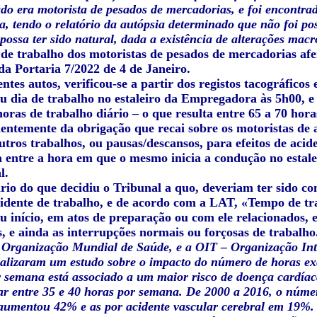
ado era motorista de pesados de mercadorias, e foi encontra
 tendo o relatório da autópsia determinado que não foi poss
possa ter sido natural, dada a existência de alterações mac
de trabalho dos motoristas de pesados de mercadorias afer
 da Portaria 7/2022 de 4 de Janeiro.
ntes autos, verificou-se a partir dos registos tacográfico
eu dia de trabalho no estaleiro da Empregadora às 5h00, e
oras de trabalho diário – o que resulta entre 65 a 70 hor
ntemente da obrigação que recai sobre os motoristas de as
tros trabalhos, ou pausas/descansos, para efeitos de acid
da entre a hora em que o mesmo inicia a condução no estal
l.
rio do que decidiu o Tribunal a quo, deveriam ter sido co
acidente de trabalho, e de acordo com a LAT, «Tempo de t
u início, em atos de preparação ou com ele relacionados, 
, e ainda as interrupções normais ou forçosas de trabalho
Organização Mundial de Saúde, e a OIT – Organização Inte
ealizaram um estudo sobre o impacto do número de horas ex
r
semana está associado a um maior risco de doença cardíac
ar entre 35 e 40 horas por semana. De 2000 a 2016, o númer
 aumentou 42% e as por acidente vascular cerebral em 19%.