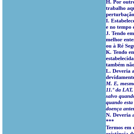
H. Por outro
trabalho aqu
perturbação
I. Estabele
e no tempo 
J. Tendo em
melhor ente
ou à Ré Seg
K. Tendo em
estabelecida
também não
L. Deveria a
devidamente
M. E, mesmo 
11.º da LAT,
salvo quando
quando esta 
doença anter
N. Deveria a
***
Termos em q
existência 