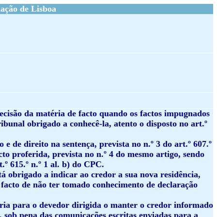
ação de Lisboa
decisão da matéria de facto quando os factos impugnados
ibunal obrigado a conhecê-la, atento o disposto no art.º
 e de direito na sentença, prevista no n.º 3 do art.º 607.º
to proferida, prevista no n.º 4 do mesmo artigo, sendo
º 615.º n.º 1 al. b) do CPC.
á obrigado a indicar ao credor a sua nova residência,
 facto de não ter tomado conhecimento de declaração
ória para o devedor dirigida o manter o credor informado
o, sob pena das comunicações escritas enviadas para a