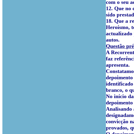
com o seu a
12. Que no d
sido presta
18. Que a r
Heroísmo, t
actualizado
autos.
Questão pré
A Recorrent
faz referên
apresenta.
Constatamos
depoimento 
identificad
branco, o q
No início d
depoimento 
Analisando 
designadamen
convicção n
provados, q