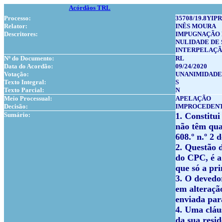
Acórdãos TRL
Processo:
35708/19.8YIPR
Relator:
INÊS MOURA
Descritores:
IMPUGNAÇÃO 
NULIDADE DE
INTERPELAÇÃ
Nº do Documento:
RL
Data do Acordão:
09/24/2020
Votação:
UNANIMIDADE
Texto Integral:
S
Texto Parcial:
N
Meio Processual:
APELAÇÃO
Decisão:
IMPROCEDEN
Sumário:
1. Constitu
não têm qual
608.º n.º 2
2. Questão d
do CPC, é a
que só a pri
3. O devedo
em alteraçã
enviada para
4. Uma cláu
da sua resi