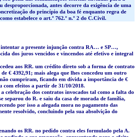
ou desproporcionada, antes decorre da exigência de uma
oncretização do princípio da boa fé enquanto regra de
mo estabelece o art.º 762.º n.º 2 do C.Civil.
A intentar a presente injunção contra RA… e SP…,
ida dos juros vencidos e vincendos até efetivo e integral
oncedeu aos RR. um crédito direto sob a forma de contrato
 de € 4392,91; mais alega que lhes concedeu um outro
 não cumpriram, ficando em dívida a importância de €
 com efeitos a partir de 31/10/2018.
 celebração dos contratos invocados tal como a falta do
e separou do R. e saiu da casa de morada de família,
hecendo por isso a alegada mora no pagamento das
ente resolvido, concluindo pela sua absolvição do
denando os RR. no pedido contra eles formulado pela A.