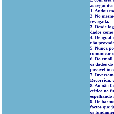
É com esta 
as seguinte
1. Andou ma
2. No mesmo
revogada.
3. Desde lo
dados como 
4. De igual
não provado
5. Nunca po
comunicar o 
6. Do email 
os dados do
possível in
7. Inversam
Recorrida, d
8. Ao não fa
critica na f
espelhando 
9. De harmon
factos que j
os fundamen