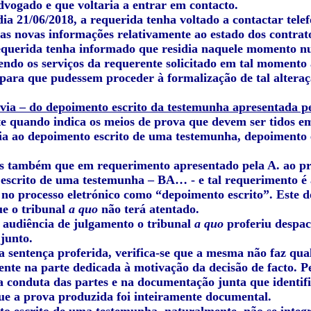
dvogado e que voltaria a entrar em contacto.
ia 21/06/2018, a requerida tenha voltado a contactar tele
das novas informações relativamente ao estado dos contrato
equerida tenha informado que residia naquele momento n
endo os serviços da requerente solicitado em tal moment
 para que pudessem proceder à formalização de tal alteraç
via – do depoimento escrito da testemunha apresentada pe
e quando indica os meios de prova que devem ser tidos em
cia ao depoimento escrito de uma testemunha, depoimento 
 também que em requerimento apresentado pela A. ao proc
escrito de uma testemunha – BA… - e tal requerimento 
o no processo eletrónico como “depoimento escrito”. Este
ue o tribunal
a quo
não terá atentado.
a audiência de julgamento o tribunal
a quo
proferiu despac
junto.
a sentença proferida, verifica-se que a mesma não faz qu
te na parte dedicada à motivação da decisão de facto. Pel
a conduta das partes e na documentação junta que identific
ue a prova produzida foi inteiramente documental.