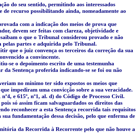
ação do seu sentido, permitindo aos interessados
e de recurso possibilitando ainda, nomeadamente ao
 provada com a indicação dos meios de prova que
or, devem ser feitas com clareza, objetividade e
, saibam o que o Tribunal considerou provado e não
pelas partes e adquirida pelo Tribunal.
itir que o juiz convença os terceiros da correção da sua
convencido a convincente.
itiu-se o depoimento escrito de uma testemunha
r da Sentença proferida indicando-se se foi ou não
veriam no mínimo ter sido expostos os meios que
u que impediram uma convicção sobre a sua veracidade.
nº4, e 615º, nº1, al. d) do Código de Processo Civil.
pois só assim ficam salvaguardados os direitos das
ndo reconhecer a esta Sentença recorrida tais requisitos
 à sua fundamentação dessa decisão, pelo que enferma de
monitória da Recorrida à Recorrente pelo que não houve a