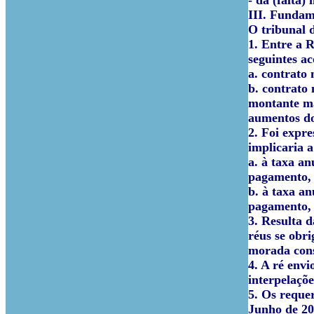
- da (falta)
III. Fundam
O tribunal d
1. Entre a 
seguintes ac
a. contrato
b. contrato
montante má
aumentos do
2. Foi expr
implicaria 
a. à taxa a
pagamento, r
b. à taxa a
pagamento, r
3. Resulta 
réus se obr
morada cons
4. A ré env
interpelaçõe
5. Os reque
Junho de 20