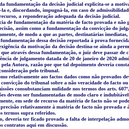
da fundamentação da decisão judicial explicita-se a motiv
la e, discordando, impugná-la, em caso de admissibilidad
 recurso, a reponderação adequada da decisão judicial.
ncia de fundamentação da matéria de facto provada e não
ecisão, assim como a fundamentação da convicção do julgad
amente, de modo a que as partes, destinatárias imediatas
 fundamentação dessa decisão reportada à prova fornecida 
exigência da motivação da decisão destina-se ainda a perm
o que através dessa fundamentação, o juiz deve passar de 
ência de julgamento datada de 20 de janeiro de 2020 adm
 pela Autora, razão por que tal depoimento deveria consta
onsideração pelo tribunal.
omo relativamente aos factos dados como não provados de
convicção do tribunal sobre a não veracidade do facto o
issões consubstanciam nulidade nos termos dos arts. 607º, 
sões devem ser fundamentadas de modo claro e indubitável 
mente, em sede de recurso da matéria de facto não se pode
e precisão relativamente à matéria de facto não provada e
s termos supra referidos.
to, deveria ter ficado provado a falta de interpelação ad
os contratos aqui em discussão.