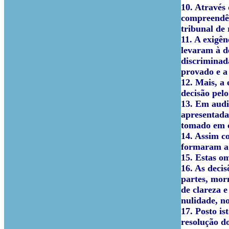
10. Através 
compreendê-
tribunal de
11. A exigê
levaram à d
discriminad
provado e a
12. Mais, a 
decisão pel
13. Em audi
apresentada
tomado em c
14. Assim c
formaram a 
15. Estas om
16. As deci
partes, mor
de clareza 
nulidade, no
17. Posto is
resolução d