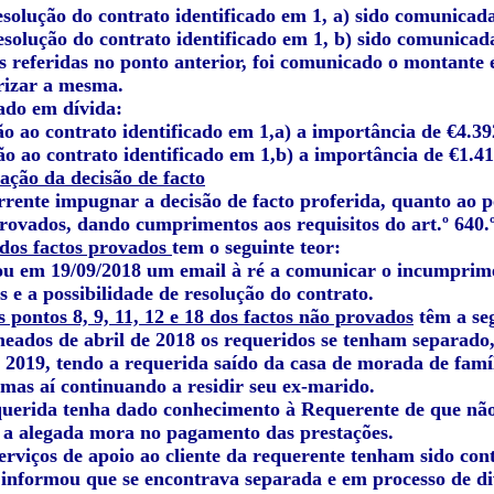
esolução do contrato identificado em 1, a) sido comunicada
esolução do contrato identificado em 1, b) sido comunicada
as referidas no ponto anterior, foi comunicado o montante
rizar a mesma.
cado em dívida:
o ao contrato identificado em 1,a) a importância de €4.39
ão ao contrato identificado em 1,b) a importância de €1.41
ação da decisão de facto
ente impugnar a decisão de facto proferida, quanto ao pon
provados, dando cumprimentos aos requisitos do art.º 640.
 dos factos provados
tem o seguinte teor:
iou em 19/09/2018 um email à ré a comunicar o incumprimen
s e a possibilidade de resolução do contrato.
 pontos 8, 9, 11, 12 e 18 dos factos não provados
têm a se
eados de abril de 2018 os requeridos se tenham separado, 
 2019, tendo a requerida saído da casa de morada de famí
 mas aí continuando a residir seu ex-marido.
querida tenha dado conhecimento à Requerente de que não s
 a alegada mora no pagamento das prestações.
serviços de apoio ao cliente da requerente tenham sido co
 informou que se encontrava separada e em processo de di