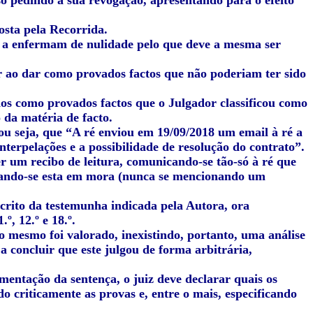
o pedindo a sua revogação, apresentando para o efeito
osta pela Recorrida.
e a enfermam de nulidade pelo que deve a mesma ser
r ao dar como provados factos que não poderiam ter sido
os como provados factos que o Julgador classificou como
 da matéria de facto.
ou seja, que “A ré enviou em 19/09/2018 um email à ré a
terpelações e a possibilidade de resolução do contrato”.
er um recibo de leitura, comunicando-se tão-só à ré que
trando-se esta em mora (nunca se mencionando um
crito da testemunha indicada pela Autora, ora
º, 12.º e 18.º.
 o mesmo foi valorado, inexistindo, portanto, uma análise
a concluir que este julgou de forma arbitrária,
mentação da sentença, o juiz deve declarar quais os
o criticamente as provas e, entre o mais, especificando