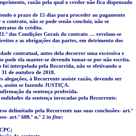
umprimento, razão pela qual o credor não fica dispensado
dendo o prazo de 15 dias para proceder ao pagamento
o contrato, não se pode senão concluir, não se
ntratos de crédito.
 21.ª das Condições Gerais do contrato … revelam-se
ireitos e as obrigações das partes, em detrimento dos
idade contratual, antes dela decorrer uma excessiva e
ão pode ela manter-se devendo tomar-se por não escrita.
foi interpelada pela Recorrida, não se efetivando a
, 31 de outubro de 2018.
s alegações, à Recorrente assiste razão, devendo ser
s, assim se fazendo JUSTIÇA.
nfirmação da sentença proferida.
 nulidades da sentença invocadas pela Recorrente.
rso delimitado pela Recorrente nas suas conclusões- art.º
so- art.º 608.º n.º 2
in fine
:
o CPC;