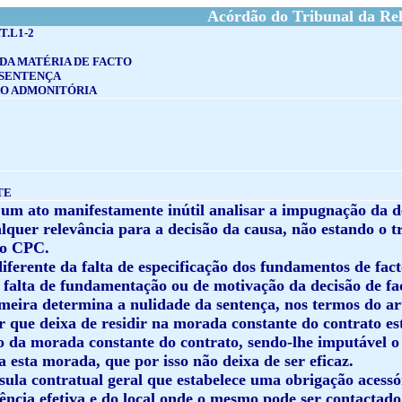
Acórdão do Tribunal da Rel
T.L1-2
DA MATÉRIA DE FACTO
 SENTENÇA
O ADMONITÓRIA
TE
i um ato manifestamente inútil analisar a impugnação da 
quer relevância para a decisão da causa, não estando o tr
 do CPC.
iferente da falta de especificação dos fundamentos de facto
 falta de fundamentação ou de motivação da decisão de fac
meira determina a nulidade da sentença, nos termos do art.
r que deixa de residir na morada constante do contrato est
o da morada constante do contrato, sendo-lhe imputável o
 esta morada, que por isso não deixa de ser eficaz.
sula contratual geral que estabelece uma obrigação acess
dência efetiva e do local onde o mesmo pode ser contactad