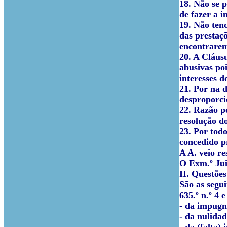
18. Não se 
de fazer a i
19. Não ten
das prestaç
encontrarem 
20. A Cláus
abusivas poi
interesses d
21. Por na 
desproporci
22. Razão p
resolução do
23. Por todo
concedido p
A A. veio r
O Exm.º Ju
II. Questões
São as segui
635.º n.º 4 
- da impugn
- da nulidad