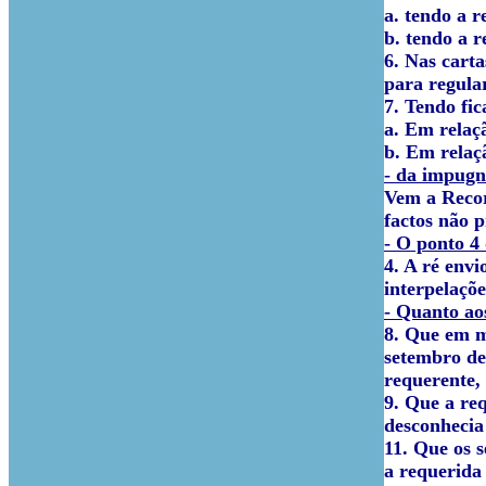
a. tendo a r
b. tendo a r
6. Nas cart
para regula
7. Tendo fi
a. Em relaçã
b. Em relaç
- da impugn
Vem a Recorr
factos não 
- O ponto 4
4. A ré env
interpelaçõe
- Quanto aos
8. Que em m
setembro de
requerente,
9. Que a re
desconhecia
11. Que os 
a requerida