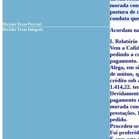
morada cons
postura de 
conduta que 
Decisão Texto Parcial:
Decisão Texto Integral:
Acordam na 
I. Relatório
Vem a Cofid
pedindo a co
pagamento.
Alega, em s
de mútuo, q
crédito sob
1.414,22. te
Devidamente
pagamento d
morada cons
prestações.
pedido.
Procedeu-se
Foi proferi