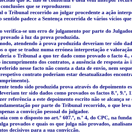
decisão que R. não se conforma e dela vem interpor recurs
s conclusões que se reproduzem:
l o Tribunal recorrido ao julgar procedente a ação interp
 sentido padece a Sentença recorrida de vários vícios qu
go verifica-se um erro de julgamento por parte do Julgado
provado à luz da prova produzida.
 modo, atendendo à prova produzida deveriam ter sido dad
s o que se traduz numa errónea interpretação e valoração
deria o Tribunal a quo ter dado como provado o facto 4., 
incumprimento dos contratos, a ausência de resposta às in
referido nesse facto não consta a data de envio, nem sequ
 respetivo contrato poderiam estar desatualizados encon
cumprimento).
ente tendo sido produzida prova através do depoimento es
everiam ter sido dados como provados os factos 8.º, 9.º, 11.
zer referência a este depoimento escrito não se alcança se
undamentação por parte do Tribunal recorrido, o que leva 
apenas a convicção pessoal do julgador.
ia com o disposto no art.º 607.º, n.º 4, do CPC, na funda
ulga provados e quais os que julga não provados, analisand
tos decisivos para a sua convicção.