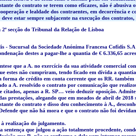
tante do contrato se terem como eficazes, não é abusiva 
cooperação e lealdade dos contraentes, em decorrência e c
deve estar sempre subjacente na execução dos contratos, co
2ª secção do Tribunal da Relação de Lisboa
is - Sucursal da Sociedade Anónima Francesa Cofidis S.
ndenação destes a pagar-lhe a quantia de € 6.336,65 acresc
íntese que a A. no exercício da sua atividade comercial c
ue estes não cumpriram, tendo ficado em dívida a quantia
 a forma de crédito em conta corrente que os RR. também
ndo a A. resolvido o contrato por comunicação que realizou
 citados, apenas a R. SP… veio deduzir oposição. Admite a
as prestações, alegando que em meados de abril de 2018 s
tante do contrato e disso deu conhecimento à A., descon
 Defende que não há mora e que o contrato não foi devidam
 à realização do julgamento.
da sentença que julgou a ação totalmente procedente, con