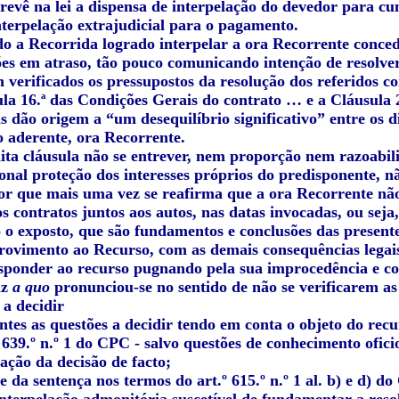
prevê na lei a dispensa de interpelação do devedor para c
nterpelação extrajudicial para o pagamento.
do a Recorrida logrado interpelar a ora Recorrente conce
ões em atraso, tão pouco comunicando intenção de resolver 
verificados os pressupostos da resolução dos referidos co
ula 16.ª das Condições Gerais do contrato … e a Cláusula
s dão origem a “um desequilíbrio significativo” entre os d
o aderente, ora Recorrente.
dita cláusula não se entrever, nem proporção nem razoabil
onal proteção dos interesses próprios do predisponente, n
or que mais uma vez se reafirma que a ora Recorrente não 
s contratos juntos aos autos, nas datas invocadas, ou seja
 o exposto, que são fundamentos e conclusões das presente
rovimento ao Recurso, com as demais consequências legai
esponder ao recurso pugnando pela sua improcedência e co
iz
a quo
pronunciou-se no sentido de não se verificarem as
 a decidir
ntes as questões a decidir tendo em conta o objeto do recu
e 639.º n.º 1 do CPC - salvo questões de conhecimento oficio
ação da decisão de facto;
e da sentença nos termos do art.º 615.º n.º 1 al. b) e d) d