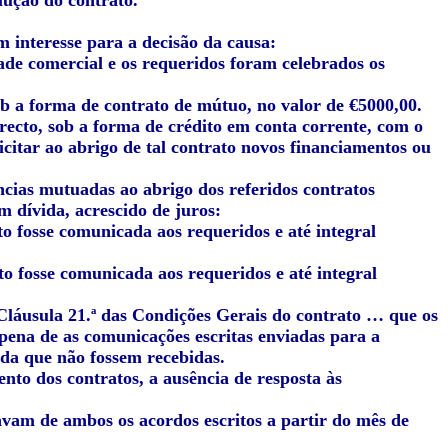
lução do contrato.
m interesse para a decisão da causa:
dade comercial e os requeridos foram celebrados os
ob a forma de contrato de mútuo, no valor de €5000,00.
recto, sob a forma de crédito em conta corrente, com o
citar ao abrigo de tal contrato novos financiamentos ou
cias mutuadas ao abrigo dos referidos contratos
m dívida, acrescido de juros:
o fosse comunicada aos requeridos e até integral
o fosse comunicada aos requeridos e até integral
Cláusula 21.ª das Condições Gerais do contrato … que os
ena de as comunicações escritas enviadas para a
nda que não fossem recebidas.
to dos contratos, a ausência de resposta às
vam de ambos os acordos escritos a partir do mês de