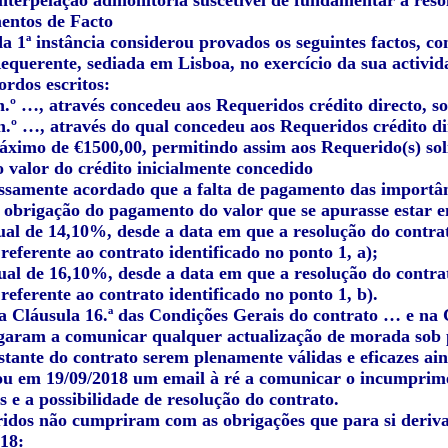
 interpelação admonitória suscetível de fundamentar a reso
entos de Facto
a 1ª instância considerou provados os seguintes factos, co
Requerente, sediada em Lisboa, no exercício da sua activi
ordos escritos:
 n.º …, através concedeu aos Requeridos crédito directo, s
 n.º …, através do qual concedeu aos Requeridos crédito di
ximo de €1500,00, permitindo assim aos Requerido(s) soli
 valor do crédito inicialmente concedido
essamente acordado que a falta de pagamento das importân
a obrigação do pagamento do valor que se apurasse estar e
nual de 14,10%, desde a data em que a resolução do contrat
eferente ao contrato identificado no ponto 1, a);
nual de 16,10%, desde a data em que a resolução do contrat
eferente ao contrato identificado no ponto 1, b).
da Cláusula 16.ª das Condições Gerais do contrato … e na 
igaram a comunicar qualquer actualização de morada sob p
tante do contrato serem plenamente válidas e eficazes ai
iou em 19/09/2018 um email à ré a comunicar o incumprimen
s e a possibilidade de resolução do contrato.
ridos não cumpriram com as obrigações que para si deriva
18: