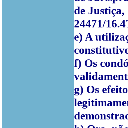
de Justiça,
24471/16.
e) A utiliz
constitutiv
f) Os cond
validament
g) Os efeit
legitimamen
demonstra