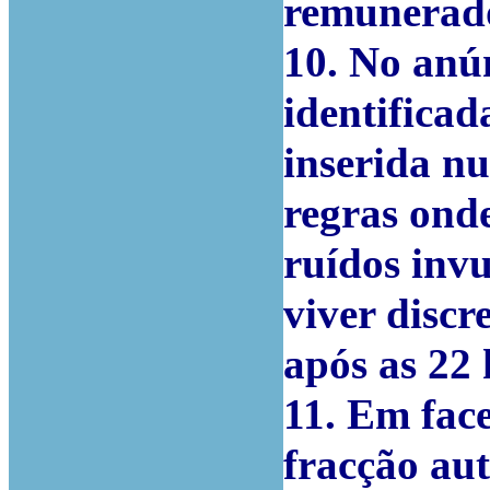
remunerado
10. No anú
identificad
inserida n
regras ond
ruídos inv
viver disc
após as 22
11. Em face
fracção au