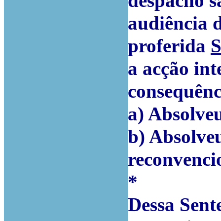
despacho s
audiência d
proferida
S
a acção in
consequênc
a) Absolveu
b) Absolveu
reconvenci
*
Dessa Sent