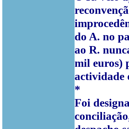
reconvençã
improcedên
do A. no p
ao R. nunca
mil euros) 
actividade
*
Foi design
conciliação