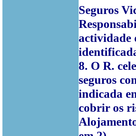
Seguros Vi
Responsabi
actividade 
identificad
8. O R. ce
seguros co
indicada e
cobrir os r
Alojamento
em 2).