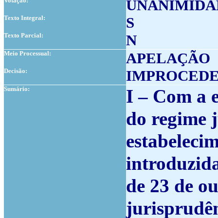
Votação:
UNANIMIDA
Texto Integral:
S
Texto Parcial:
N
Meio Processual:
APELAÇÃO
Decisão:
IMPROCED
Sumário:
I – Com a 
do regime 
estabelecim
introduzida
de 23 de o
jurisprudê