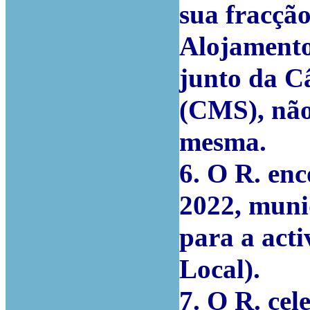
sua fracção
Alojamento
junto da C
(CMS), não
mesma.
6. O R. enc
2022, muni
para a act
Local).
7. O R. ce