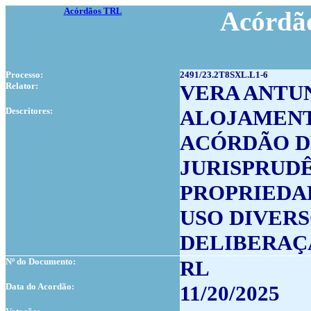
Acórdãos TRL
Acórdão
Processo:
2491/23.2T8SXL.L1-6
Relator:
VERA ANTU
Descritores:
ALOJAMEN
ACÓRDÃO D
JURISPRUD
PROPRIEDA
USO DIVER
DELIBERAÇ
Nº do Documento:
RL
Data do Acordão:
11/20/2025