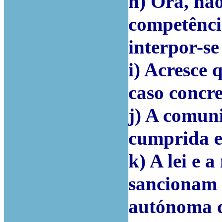
h) Ora, nã
competênci
interpor-se 
i) Acresce
caso concr
j) A comuni
cumprida e
k) A lei e 
sancionam 
autónoma d