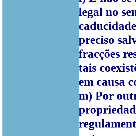
legal no se
caducidade
preciso sa
fracções re
tais coexis
em causa c
m) Por outr
propriedad
regulament