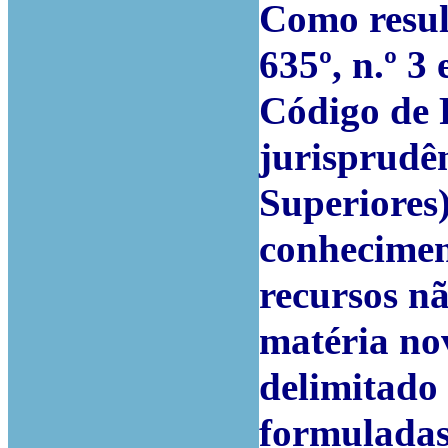
Como result
635º, n.º 3 
Código de P
jurisprudê
Superiores
conheciment
recursos nã
matéria nov
delimitado
formuladas