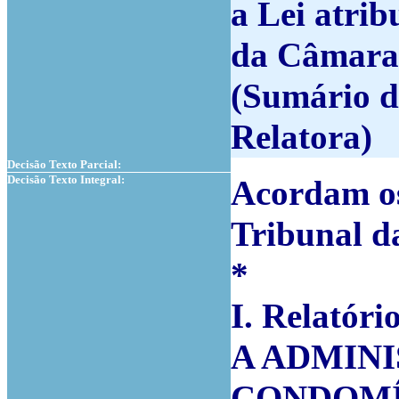
a Lei atrib
da Câmara 
(Sumário d
Relatora)
Decisão Texto Parcial:
Decisão Texto Integral:
Acordam os
Tribunal d
*
I. Relatóri
A ADMIN
CONDOMÍNI