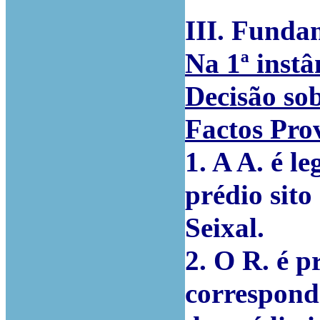
III. Funda
Na 1ª instâ
Decisão so
Factos Pro
1. A A. é l
prédio sit
Seixal.
2. O R. é p
corresponde