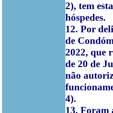
2), tem es
hóspedes.
12. Por de
de Condómi
2022, que r
de 20 de J
não autori
funcioname
4).
13. Foram 