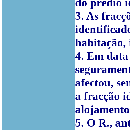
do prédio i
3. As frac
identificad
habitação, 
4. Em data
seguramente
afectou, s
a fracção i
alojamento 
5. O R., an