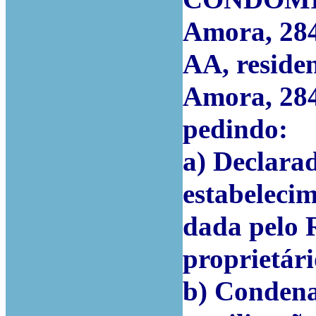
Amora, 284
AA, residen
Amora, 284
pedindo:
a) Declarad
estabelecim
dada pelo 
proprietári
b) Condena