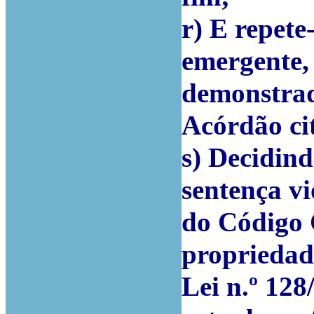
r) E repete
emergente, 
demonstrad
Acórdão cit
s) Decidin
sentença vi
do Código C
propriedade
Lei n.º 128