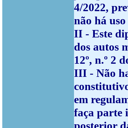
4/2022, pr
não há uso
II - Este d
dos autos m
12º, n.º 2 
III - Não h
constitutiv
em regulam
faça parte 
posterior 