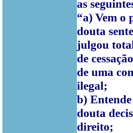
as seguint
“a) Vem o p
douta sente
julgou tot
de cessação
de uma com
ilegal;
b) Entende 
douta decis
direito;