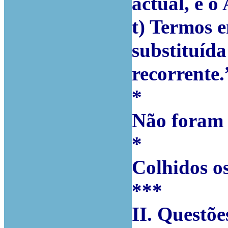
actual, e o
t) Termos e
substituída
recorrente.
*
Não foram 
*
Colhidos os
***
II. Questõe