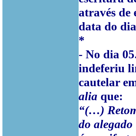
através de
data do di
*
- No dia 05
indeferiu 
cautelar e
alia
que:
“(…) Retom
do alegado 