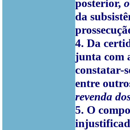
posterior,
o
da subsist
prossecução
4. Da cert
junta com a
constatar-s
entre outr
revenda do
5. O compo
injustifica