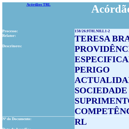
Acórdãos TRL
Acórdão
Processo:
158/26.9T8LNH.L1-2
Relator:
TERESA BR
Descritores:
PROVIDÊNC
ESPECIFIC
PERIGO
ACTUALIDA
SOCIEDADE
SUPRIMENT
COMPETÊN
Nº do Documento:
RL