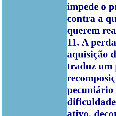
impede o p
contra a qu
querem reag
11. A perda
aquisição 
traduz um p
recomposiç
pecuniário 
dificuldad
ativo, deco