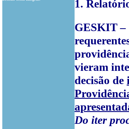
1. Relatóri
GESKIT –
requerentes
providência
vieram int
decisão de
Providênci
apresentad
Do iter pro