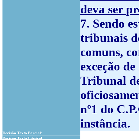
deva ser pr
7. Sendo e
tribunais d
comuns, co
exceção de
Tribunal d
oficiosament
nº1 do C.P.
instância.
Decisão Texto Parcial:
Decisão Texto Integral: