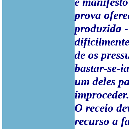
é manifesto
prova ofere
produzida -
dificilment
de os press
bastar-se-i
um deles pa
improceder
O receio de
recurso a f