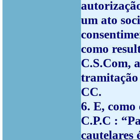
autorização
um ato soci
consentimen
como result
C.S.Com, a
tramitação 
CC.
6. E, como 
C.P.C : “P
cautelares 