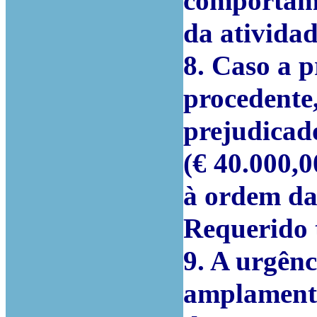
comportame
da atividad
8. Caso a p
procedente
prejudicad
(€ 40.000,0
à ordem da
Requerido t
9. A urgênc
amplamente