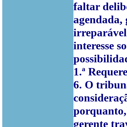
faltar deli
agendada, 
irreparável
interesse so
possibilida
1.ª Requere
6. O tribu
consideraçã
porquanto,
gerente tra