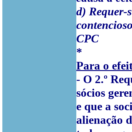
d) Requer-s
contencioso
CPC
*
Para o efei
- O 2.º Re
sócios gere
e que a soc
alienação 