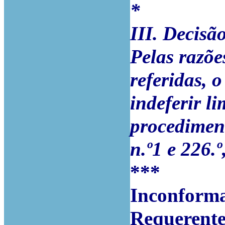
*
III. Decisã
Pelas razõe
referidas, 
indeferir l
procediment
n.º1 e 226.
***
Inconforma
Requerentes