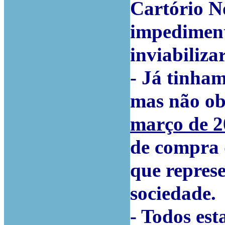
Cartório No
impediment
inviabiliza
- Já tinham
mas não ob
março de 2
de compra 
que repres
sociedade.
- Todos es