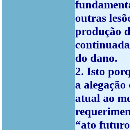
fundamenta
outras lesõ
produção d
continuada
do dano.
2. Isto por
a alegação
atual ao m
requeriment
“ato futuro