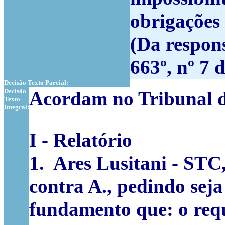
obrigações 
(Da respons
663º, nº 7
Decisão Texto Parcial:
Decisão
Acordam no Tribunal d
Texto
Integral:
I - Relatório
1. Ares Lusitani - STC,
contra A., pedindo sej
fundamento que: o requ