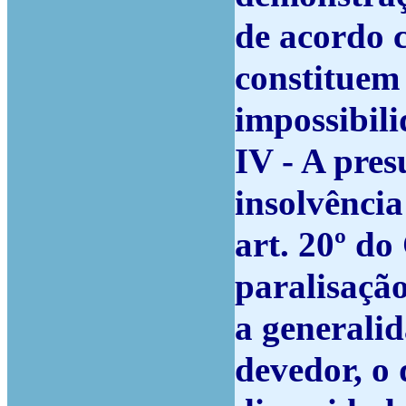
de acordo c
constituem
impossibili
IV - A pres
insolvência
art. 20º d
paralisaçã
a generali
devedor, o