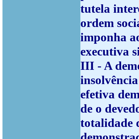
tutela inte
ordem soci
imponha ao
executiva s
III - A dem
insolvência
efetiva de
de o devedo
totalidade 
demonstraçã