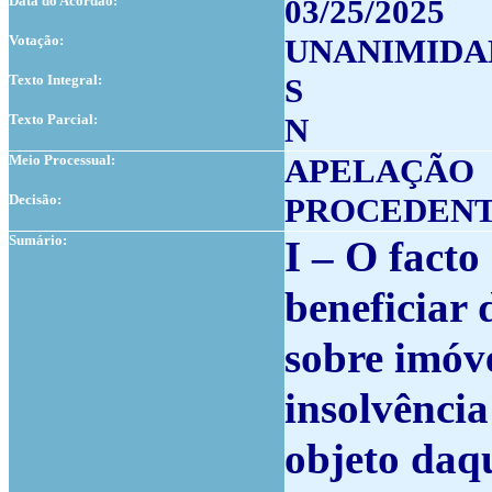
Data do Acordão:
03/25/2025
Votação:
UNANIMIDA
Texto Integral:
S
Texto Parcial:
N
Meio Processual:
APELAÇÃO
Decisão:
PROCEDEN
Sumário:
I – O facto
beneficiar 
sobre imóv
insolvência
objeto daq