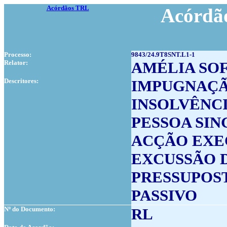
Acórdãos TRL
Acórdão
Processo:
9843/24.9T8SNT.L1-1
Relator:
AMÉLIA SO
Descritores:
IMPUGNAÇÃ
INSOLVÊNC
PESSOA SI
ACÇÃO EXE
EXCUSSÃO 
PRESSUPOS
PASSIVO
Nº do Documento:
RL