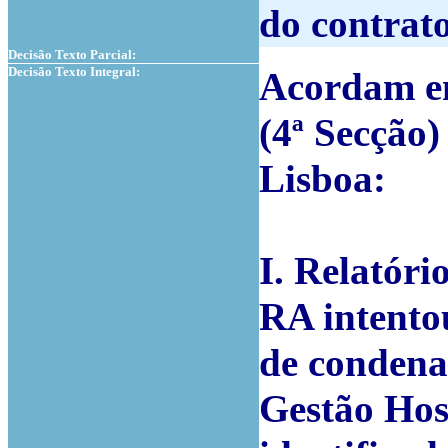
do contrat
Decisão Texto Parcial:
Decisão Texto Integral:
Acordam em
(4ª Secção)
Lisboa:
I. Relatório
RA
intento
de condena
Gestão Hosp