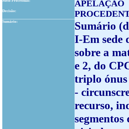
Meio Processual:
APELAÇÃO
Decisão:
PROCEDEN
Sumário:
Sumário (d
I-Em sede 
sobre a mat
e 2, do CP
triplo ónus
- circunscr
recurso, i
segmentos 