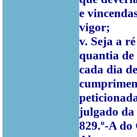
e vincendas
vigor;
v. Seja a r
quantia de
cada dia de
cumpriment
peticionada
julgado da 
829.º-A do 