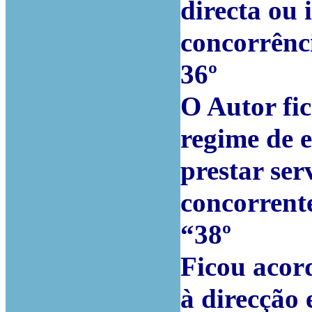
directa ou 
concorrênc
36º
O Autor fi
regime de 
prestar se
concorrent
“38º
Ficou acor
à direcção 