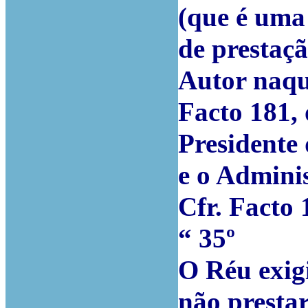
(que é uma
de prestaçã
Autor naque
Facto 181,
Presidente
e o Admini
Cfr. Facto 
“ 35º
O Réu exigi
não prestar