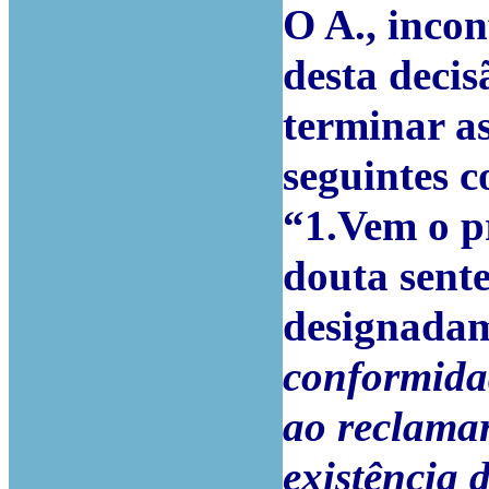
O A., inco
desta decis
terminar as
seguintes
c
“1.Vem o pr
douta sent
designadam
conformidad
ao reclamar
existência 