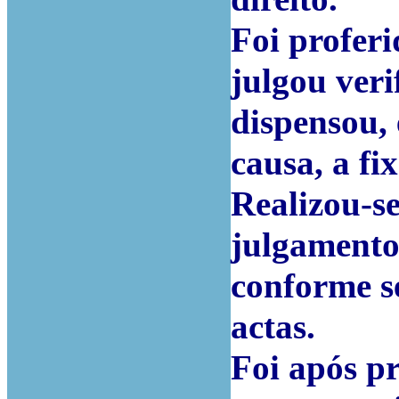
Foi profer
julgou veri
dispensou,
causa, a fi
Realizou-s
julgamento
conforme s
actas
.
Foi após p