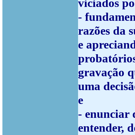
viciados po
-
fundament
razões da s
e apreciand
probatórios
gravação q
uma decisã
e
-
enunciar q
entender, d