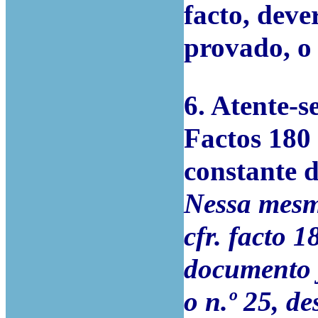
facto, deve
provado, o 
6. Atente-
Factos 180 
constante d
Nessa mesm
cfr. facto 
documento j
o n.º 25, d