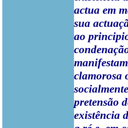
actua em ma
sua actuaçã
ao principi
condenação
manifestame
clamorosa o
socialment
pretensão d
existência 