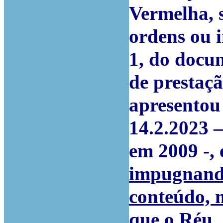
Vermelha, 
ordens ou in
1, do docu
de prestaçã
apresentou
14.2.2023 –
em 2009 -, 
impugnando
conteúdo, 
que o Réu,