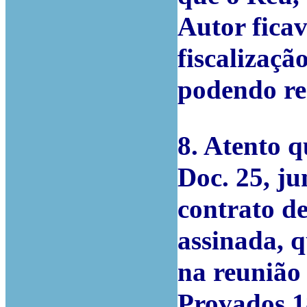
Autor ficav
fiscalizaçã
podendo re
8. Atento 
Doc. 25, ju
contrato de
assinada, q
na reunião 
Provados 18