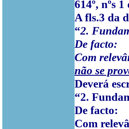
614º, nºs 1
A fls.3 da 
“
2. Funda
De facto:
Com relevân
não se pro
Deverá escr
“2. Funda
De facto:
Com relevâ