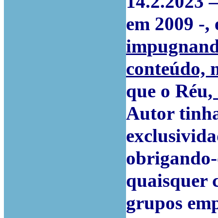
14.2.2023 –
em 2009 -, 
impugnando
conteúdo, 
que o Réu
,
Autor tinh
exclusivid
obrigando-o
quaisquer c
grupos emp