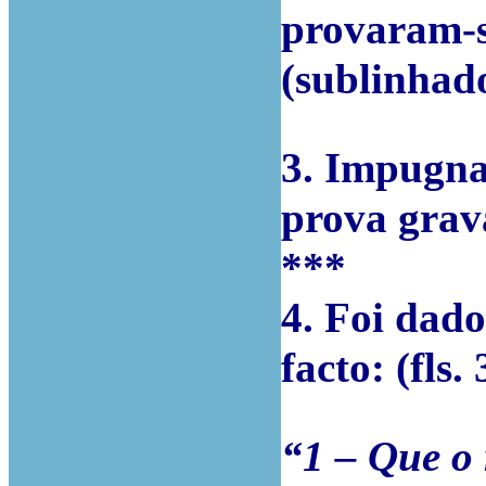
provaram-se
(sublinhad
3. Impugna
prova grav
***
4. Foi dad
facto: (fls
“1 – Que o 