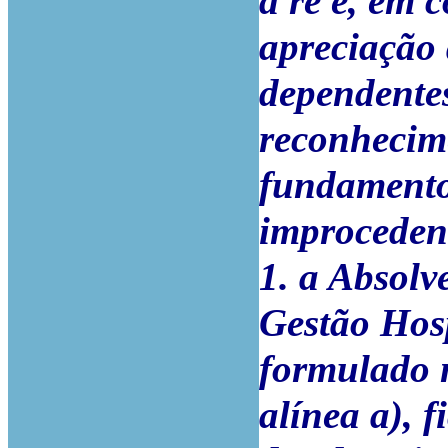
a ré e, em 
apreciação 
dependente
reconhecim
fundamentos
improcedent
1. a Absolv
Gestão Hosp
formulado 
alínea a), 