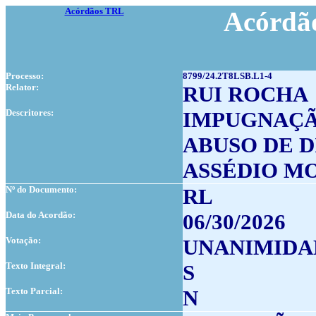
Acórdãos TRL
Acórdão
Processo:
8799/24.2T8LSB.L1-4
Relator:
RUI ROCHA
Descritores:
IMPUGNAÇÃ
ABUSO DE D
ASSÉDIO M
Nº do Documento:
RL
Data do Acordão:
06/30/2026
Votação:
UNANIMIDA
Texto Integral:
S
Texto Parcial:
N