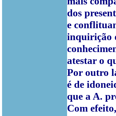
mais compa
dos presen
e conflitua
inquirição
conhecimen
atestar o q
Por outro 
é de idone
que a A. p
Com efeito,