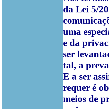
da Lei 5/20
comunicaçõe
uma especi
e da priva
ser levanta
tal, a prev
E a ser ass
requer é o
meios de pr