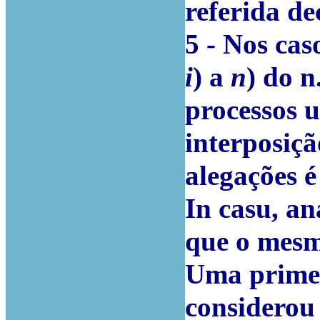
referida de
5 - Nos cas
i
) a
n
) do n
processos u
interposiçã
alegações é
In casu, an
que o mesm
Uma primei
considerou