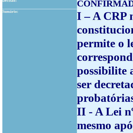
Decisão:
CONFIRMAD
Sumário:
I – A
CRP n
constitucio
permite o 
correspond
possibilite
ser decreta
probatórias
II - A
Lei n
mesmo após 