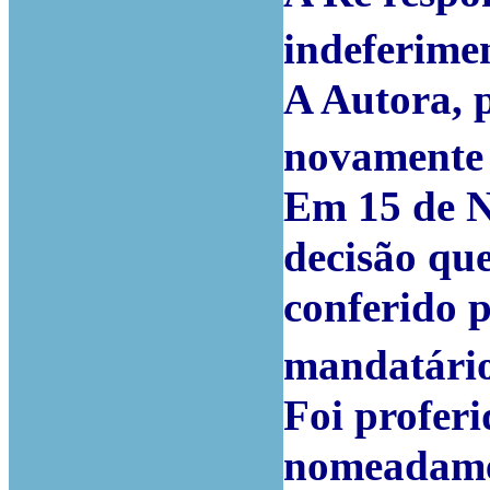
indeferime
A Autora, 
novamente 
Em 15 de N
decisão qu
conferido 
mandatário
Foi proferi
nomeadamen