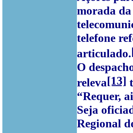
morada da
telecomuni
telefone re
articulado.
O despacho
[13]
releva
t
“
Requer, a
Seja oficia
Regional do