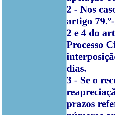
2 - Nos cas
artigo 79.º
2 e 4 do ar
Processo Ci
interposiçã
dias.
3 - Se o re
reapreciaç
prazos refe