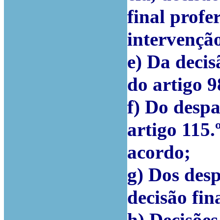
final profe
intervenção
e) Da decis
do artigo 9
f) Do despa
artigo 115.
acordo;
g) Dos des
decisão fin
h) Decisõe