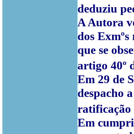
deduziu pe
A Autora v
dos Exmºs 
que se obse
artigo 40º
Em 29 de S
despacho a 
ratificaçã
Em cumprim