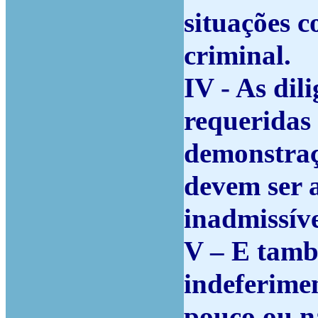
situações 
criminal.
IV - As dil
requeridas 
demonstraç
devem ser 
inadmissíve
V – E tamb
indeferime
pouco ou n