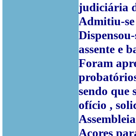
judiciária 
Admitiu-se
Dispensou-
assente e b
Foram apre
probatórios
sendo que s
ofício , so
Assembleia
Açores par