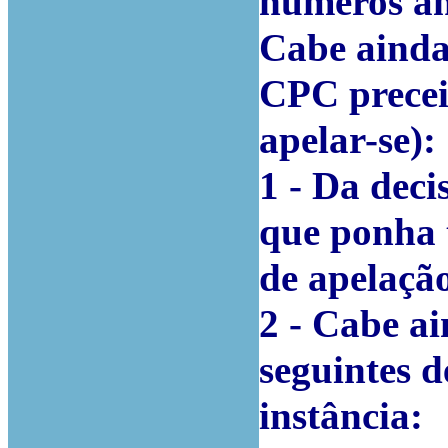
números an
Cabe ainda 
CPC precei
apelar-se):
1 - Da deci
que ponha 
de apelação
2 - Cabe ai
seguintes d
instância: