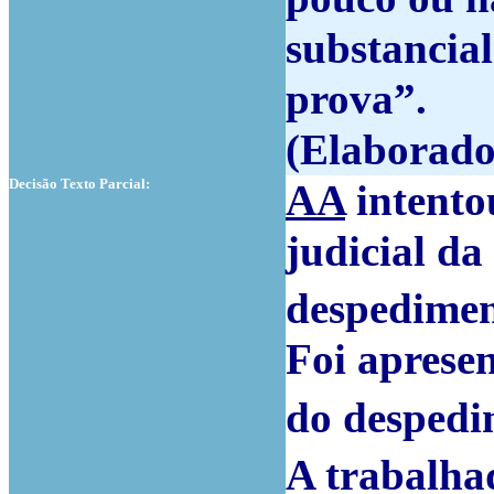
substancial
prova”.
(Elaborado
Decisão Texto Parcial:
AA
intento
judicial da
despedimen
Foi aprese
do despedi
A trabalha