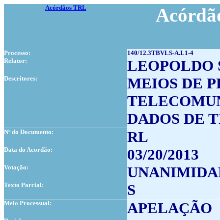
Acórdãos TRL
Acórdão
Processo:
140/12.3TBVLS-A.L1-4
Relator:
LEOPOLDO 
Descritores:
MEIOS DE 
TELECOMU
DADOS DE 
Nº do Documento:
RL
Data do Acordão:
03/20/2013
Votação:
UNANIMIDA
Texto Parcial:
S
Meio Processual:
APELAÇÃO