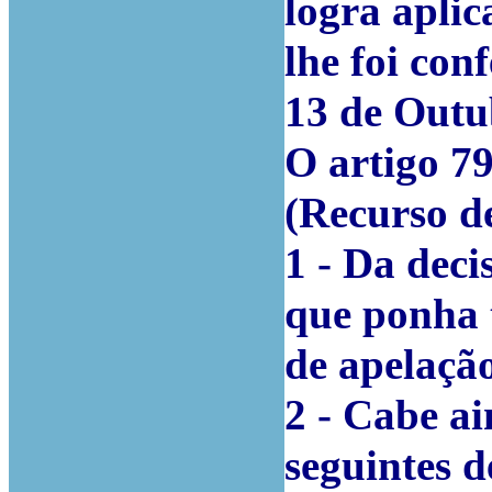
logra apli
lhe foi con
13 de Outu
O artigo 79
(
Recurso de
1 - Da deci
que ponha 
de apelação
2 - Cabe ai
seguintes d