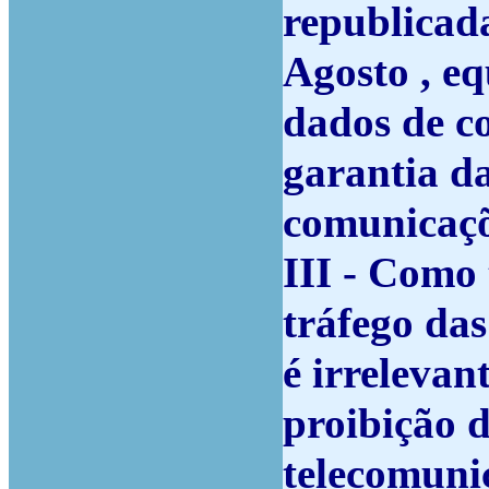
republicada
Agosto , eq
dados de co
garantia da
comunicaçõ
III - Como 
tráfego da
é irrelevan
proibição d
telecomuni