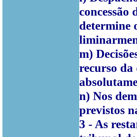
concessão d
determine 
liminarmen
m) Decisõe
recurso da 
absolutamen
n) Nos dem
previstos na
3 - As rest