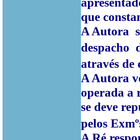
apresentad
que constam
A Autora s
despacho d
através de 
A Autora ve
operada a r
se deve rep
pelos Exmº
A Ré respo