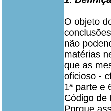
O objeto do
conclusões
não podend
matérias ne
que as me
oficioso - c
1ª parte e 
Código de 
Porque ass