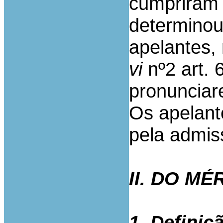
cumpriram 
determinou
apelantes,
vi
nº2 art.
pronunciar
Os apelan
pela admiss
II. DO M
1. Definiç