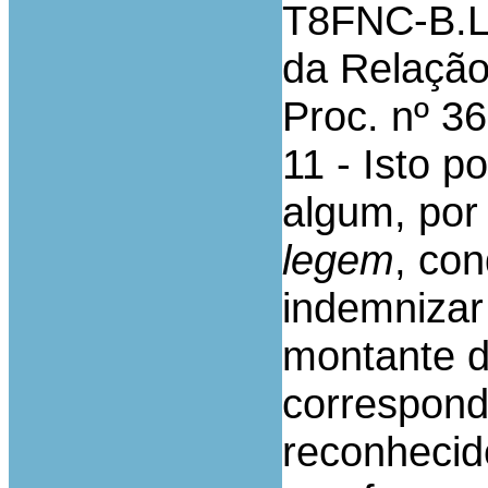
T8FNC-B.L1
da Relação
Proc. nº 3
11 - Isto 
algum, por
legem
, co
indemnizar
montante do
correspond
reconhecid