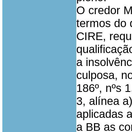
O credor M
termos do d
CIRE, requ
qualificaç
a insolvênc
culposa, n
186º, nºs 1,
3, alínea a
aplicadas a
a BB as co