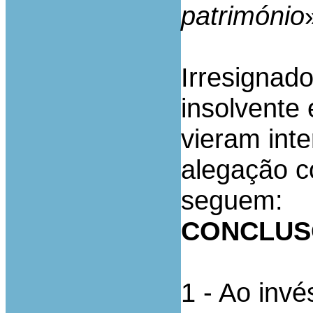
património
Irresignad
insolvente 
vieram int
alegação c
seguem:
CONCLUS
1 - Ao inv