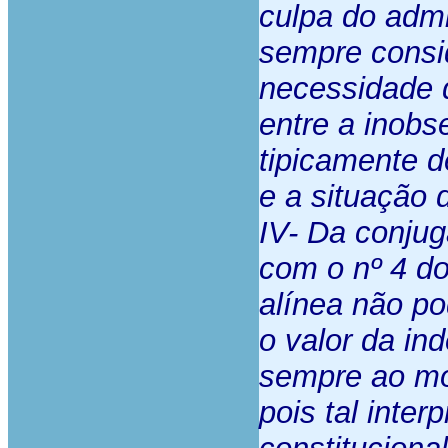
culpa do admin
sempre consi
necessidade 
entre a inob
tipicamente d
e a situação 
IV- Da conjug
com o nº 4 do
alínea não po
o valor da in
sempre ao mon
pois tal inte