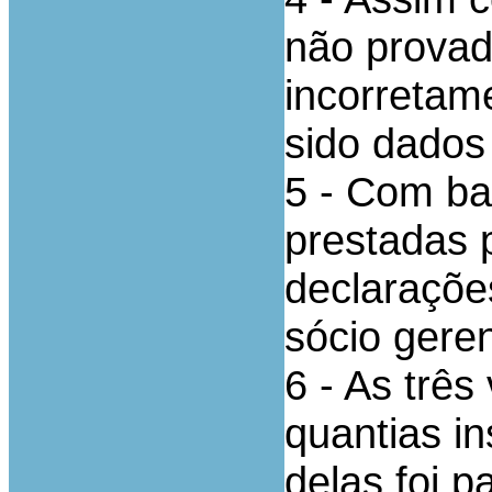
não provad
incorretam
sido dados
5 - Com ba
prestadas 
declaraçõe
sócio gere
6 - As três
quantias i
delas foi 