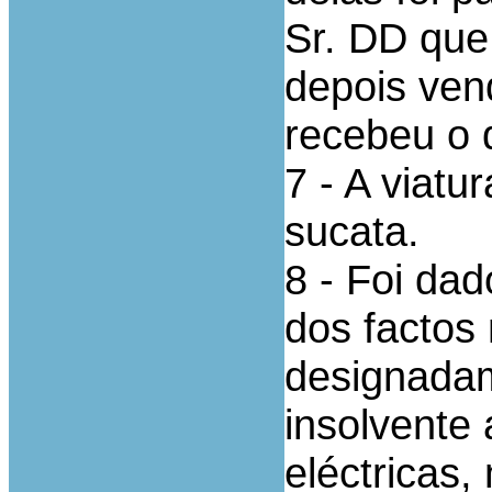
Sr. DD que 
depois ven
recebeu o d
7 - A viatu
sucata.
8 - Foi da
dos factos
designadam
insolvente
eléctricas,