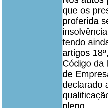
que os pre
proferida 
insolvênci
tendo aind
artigos 18º
Código da 
de Empresa
declarado a
qualificaçã
pleno.