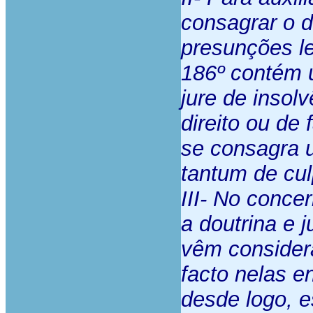
consagrar o 
presunções le
186º contém u
jure de insol
direito ou de
se consagra u
tantum de cul
III- No conce
a doutrina e 
vêm consider
facto nelas e
desde logo, e