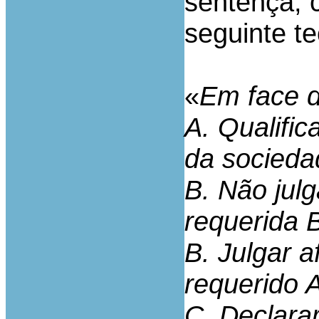
sentença, c
seguinte te
«
Em face d
A. Qualific
da socieda
B. Não julg
requerida 
B. Julgar a
requerido 
C. Declarar