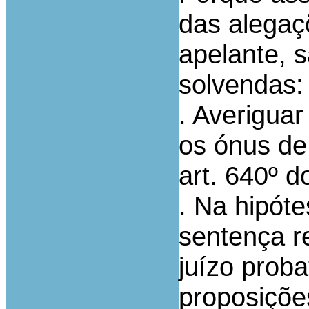
das alegaç
apelante, 
solvendas:
. Averigua
os ónus de
art. 640º 
. Na hipóte
sentença r
juízo proba
proposições