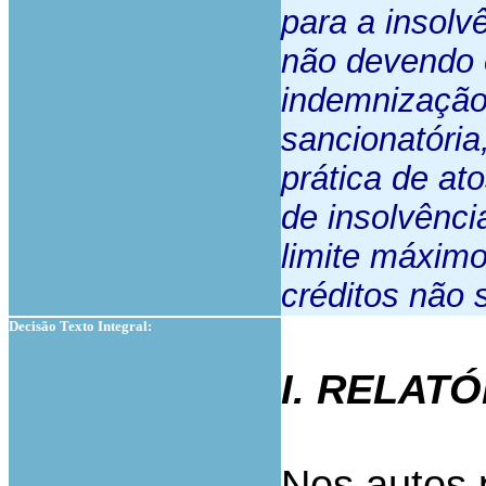
para a insolv
não devendo o
indemnizaçã
sancionatória
prática de at
de insolvênc
limite máximo
créditos não s
Decisão Texto Integral:
I. RELAT
Nos autos p