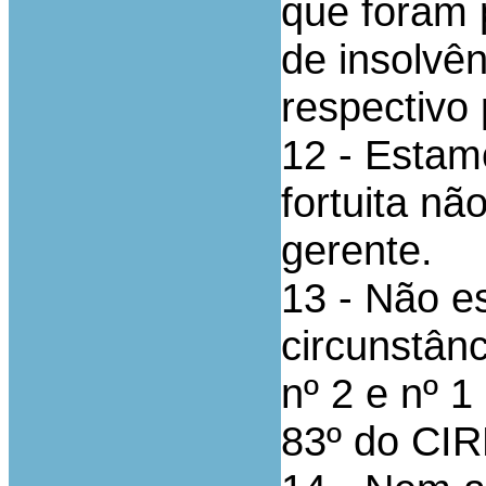
que foram 
de insolvên
respectivo 
12 - Estam
fortuita nã
gerente.
13 - Não e
circunstânc
nº 2 e nº 1
83º do CIR