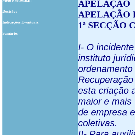
Meio Processual:
APELAÇÃO
Decisão:
APELAÇÃO 
Indicações Eventuais:
1ª SECÇÃO 
Sumário:
I- O incident
instituto jurí
ordenamento 
Recuperação 
esta criação 
maior e mais 
de empresa e
coletivas.
II- Para auxil