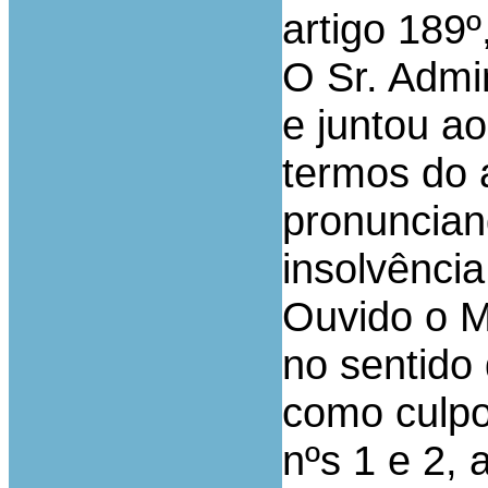
artigo 189º
O Sr. Admin
e juntou a
termos do 
pronuncian
insolvênci
Ouvido o M
no sentido 
como culpo
nºs 1 e 2, a