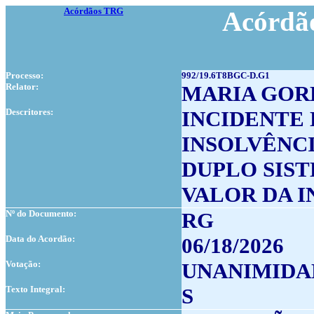
Acórdãos TRG
Acórdão
Processo:
992/19.6T8BGC-D.G1
Relator:
MARIA GOR
Descritores:
INCIDENTE 
INSOLVÊNC
DUPLO SIS
VALOR DA 
Nº do Documento:
RG
Data do Acordão:
06/18/2026
Votação:
UNANIMIDA
Texto Integral:
S