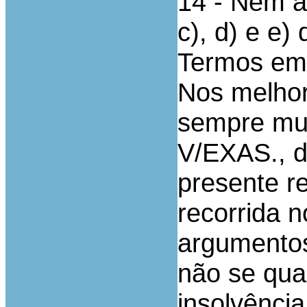
14 - Nem as
c), d) e e)
Termos em
Nos melhor
sempre mui
V/EXAS., d
presente r
recorrida 
argumentos
não se qua
insolvênci