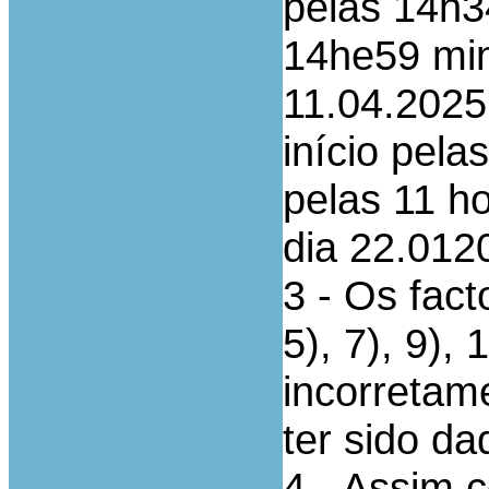
pelas 14h3
14he59 minu
11.04.2025
início pel
pelas 11 ho
dia 22.012
3 - Os fac
5), 7), 9), 
incorretam
ter sido d
4 - Assim 