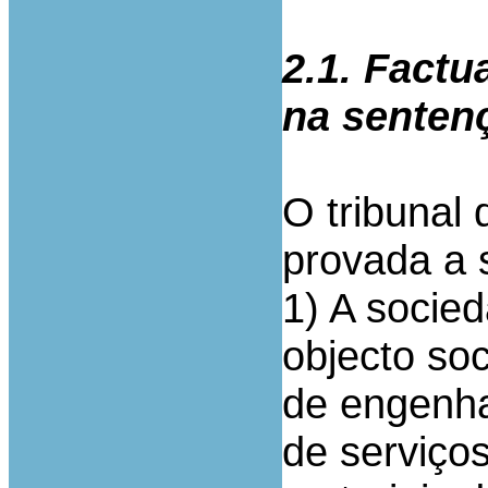
2.1. Factu
na senten
O tribunal 
provada a 
1) A socie
objecto soc
de engenhar
de serviço