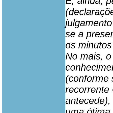
E, ainda, 
(declaraçõ
julgamento
se a prese
os minutos
No mais, o
conhecimen
(conforme 
recorrente
antecede),
uma ótima 