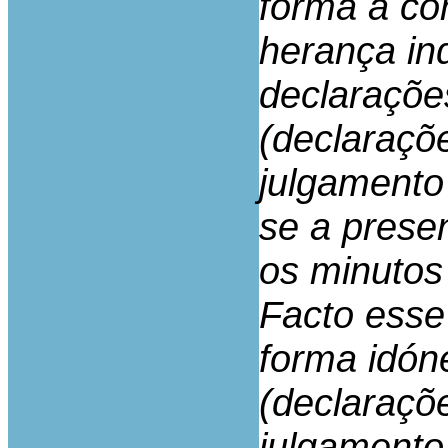
forma a co
herança ind
declaraçõe
(declaraçõ
julgamento
se a prese
os minutos
Facto esse
forma idó
(declaraçõ
julgamento