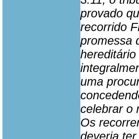
provado qu
recorrido 
promessa 
hereditário
integralme
uma procur
concedendo
celebrar o
Os recorre
deveria te