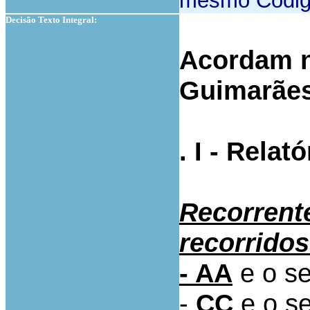
mesmo Códig
Decisão Texto Integral:
Acordam n
Guimarãe
. I - Relató
Recorrent
recorrido
- AA
e o s
-
CC
e o s