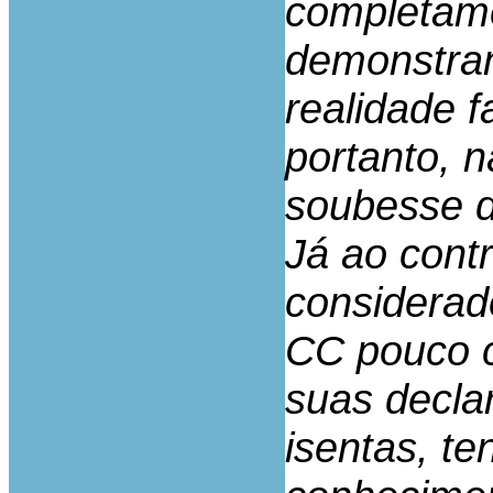
completame
demonstra
realidade f
portanto, 
soubesse d
Já ao contr
considerado
CC pouco c
suas decla
isentas, t