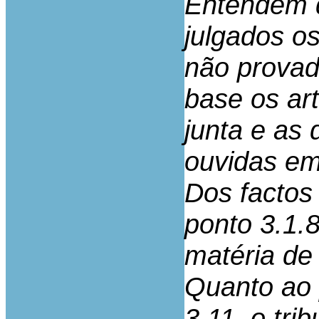
Entendem q
julgados o
não provad
base os ar
junta e as
ouvidas em
Dos factos
ponto 3.1.8
matéria de
Quanto ao p
3.11, o tri