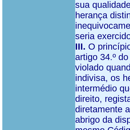
sua qualidade
herança disti
inequivocamen
seria exercido
III.
O princípi
artigo 34.º d
violado quan
indivisa, os 
intermédio qu
direito, regi
diretamente a 
abrigo da dis