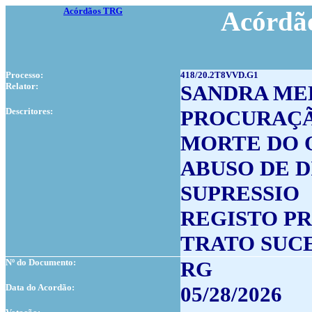
Acórdãos TRG
Acórdão
Processo:
418/20.2T8VVD.G1
Relator:
SANDRA ME
Descritores:
PROCURAÇÃ
MORTE DO
ABUSO DE D
SUPRESSIO
REGISTO P
TRATO SUC
Nº do Documento:
RG
Data do Acordão:
05/28/2026