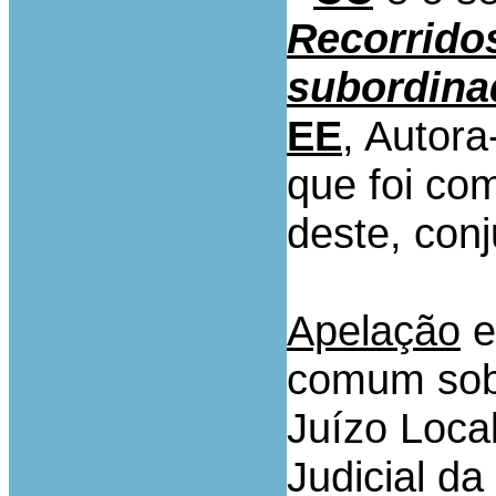
Recorrido
subordina
EE
, Autora
que foi c
deste, co
Apelação
e
comum sob
Juízo Local
Judicial d