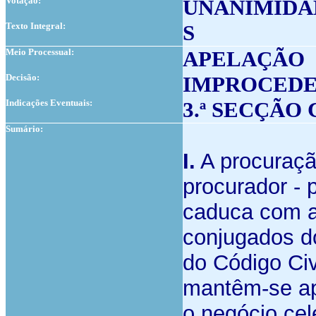
Votação:
UNANIMIDA
Texto Integral:
S
Meio Processual:
APELAÇÃO
Decisão:
IMPROCED
Indicações Eventuais:
3.ª SECÇÃO
Sumário:
I.
A procuraçã
procurador -
caduca com a
conjugados dos
do Código Civ
mantêm-se ap
o negócio cel