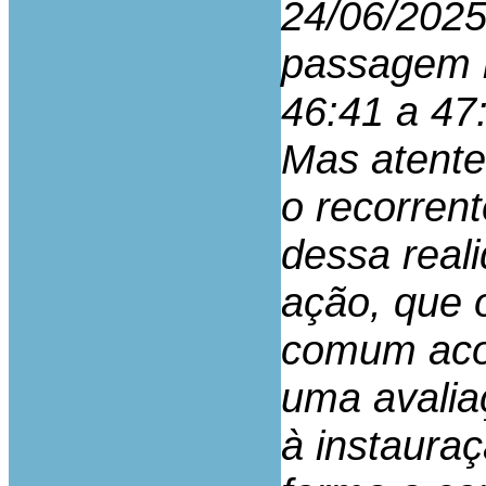
24/06/2025
passagem r
46:41 a 47:
Mas atente
o recorren
dessa real
ação, que 
comum acor
uma avalia
à instaura