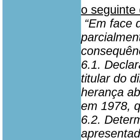
o seguinte 
“Em face d
parcialmen
consequênc
6.1. Decla
titular do 
herança abe
em 1978, qu
6.2. Determ
apresentad