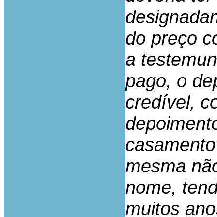
designada
do preço c
a testemun
pago, o de
credível, c
depoimento,
casamento 
mesma não
nome, tend
muitos ano