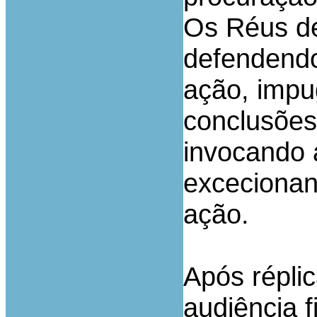
Os Réus de
defendendo
ação, impu
conclusões 
invocando 
excecionan
ação.
Após répli
audiência f