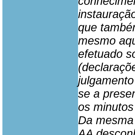
conhecimen
instauraçã
que també
mesmo aqua
efetuado s
(declaraçõ
julgamento
se a prese
os minutos
Da mesma 
AA desconh