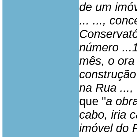
de um imóve
... ..., con
Conservató
número ...
mês, o ora 
construção
na Rua ..., 
que "
a obr
cabo, iria 
imóvel do