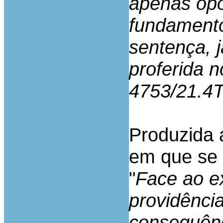
apenas opo
fundamento
sentença, j
proferida n
4753/21.4
Produzida a
em que se 
"
Face ao ex
providênci
consequênc