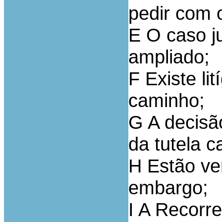
pedir com o
E O caso j
ampliado;
F Existe li
caminho;
G A decisão
da tutela c
H Estão ve
embargo;
I A Recorr