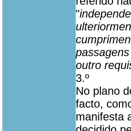
referido na
"
independe
ulteriormen
cumpriment
passagens 
outro requi
3.º
No plano d
facto, como
manifesta 
decidido pe