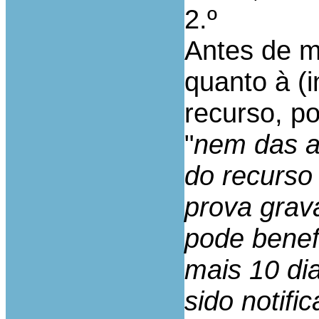
2.º
Antes de m
quanto à (
recurso, p
"
nem das a
do recurso
prova grav
pode benef
mais 10 di
sido notif