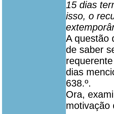
15 dias te
isso, o re
extemporâ
A questão 
de saber se
requerente
dias menci
638.º.
Ora, examin
motivação 