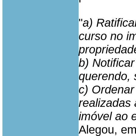
"
a) Ratific
curso no im
propriedad
b) Notifica
querendo, 
c) Ordenar 
realizadas 
imóvel ao e
Alegou, em