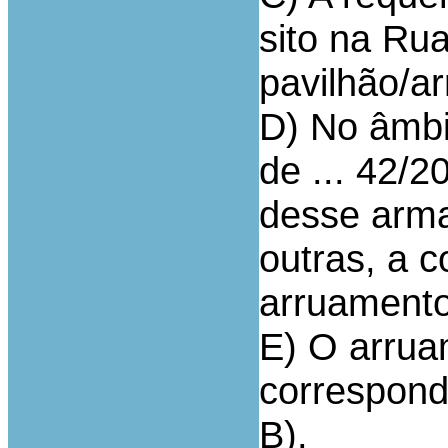
sito na Rua
pavilhão/a
D) No âmbi
de ... 42/2
desse arma
outras, a 
arruamento
E) O arrua
correspond
B).