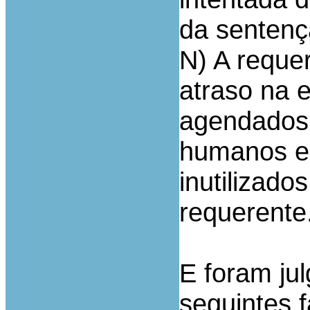
da sentenç
N) A reque
atraso na 
agendados,
humanos e
inutilizado
requerente
E foram ju
seguintes f