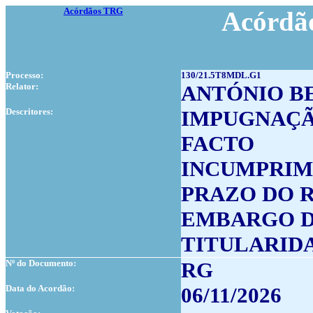
Acórdãos TRG
Acórdão
Processo:
130/21.5T8MDL.G1
Relator:
ANTÓNIO B
Descritores:
IMPUGNAÇÃ
FACTO
INCUMPRIM
PRAZO DO 
EMBARGO D
TITULARID
Nº do Documento:
RG
Data do Acordão:
06/11/2026