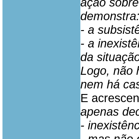
ação sobre
demonstra
- a subsist
- a inexist
da situação
Logo, não 
nem há cas
E acrescen
apenas dec
- inexistên
- mas não 