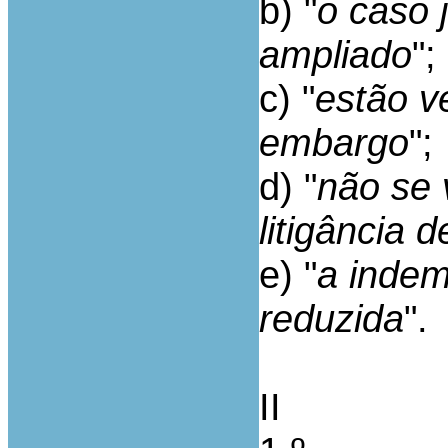
b) "
o caso 
ampliado
";
c) "
estão v
embargo
";
d) "
não se 
litigância 
e) "
a indem
reduzida
".
II