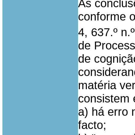
As conclus
conforme o 
4, 637.º n.
de Processo
de cognição
consideran
matéria ve
consistem 
a) há erro
facto;