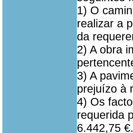
1) O camin
realizar a 
da requere
2) A obra i
pertencent
3) A pavim
prejuízo à
4) Os fact
requerida 
6.442,75 €