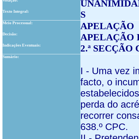
Votação:
UNANIMIDA
Texto Integral:
S
Meio Processual:
APELAÇÃO
Decisão:
APELAÇÃO 
Indicações Eventuais:
2.ª SECÇÃO
Sumário:
I - Uma vez 
facto, o inc
estabelecidos
perda do acré
recorrer cons
638.º CPC.
II - Pretende