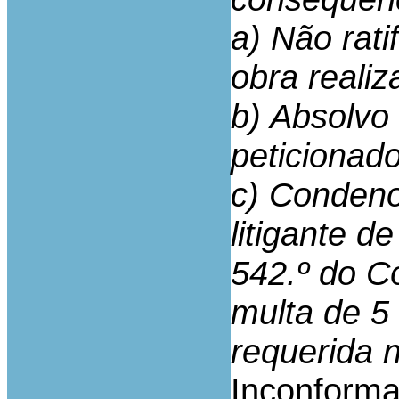
a) Não rati
obra realiz
b) Absolvo
peticionado
c) Conden
litigante d
542.º do C
multa de 5
requerida 
Inconforma