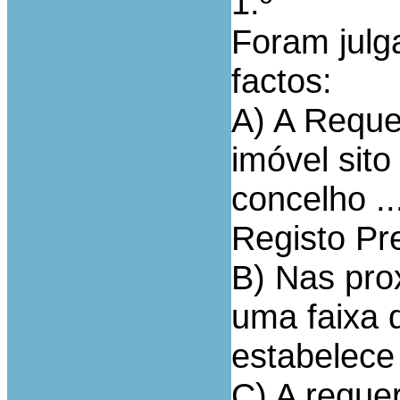
1.º
Foram jul
factos:
A) A Reque
imóvel sito 
concelho ..
Registo Pre
B) Nas pro
uma faixa 
estabelece 
C) A requer