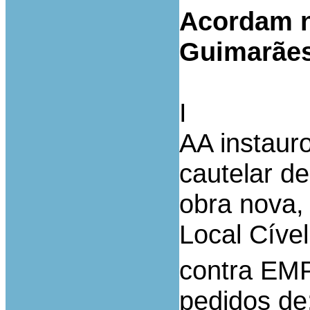
Acordam n
Guimarãe
I
AA instaur
cautelar d
obra nova,
Local Cíve
contra EMP
pedidos de