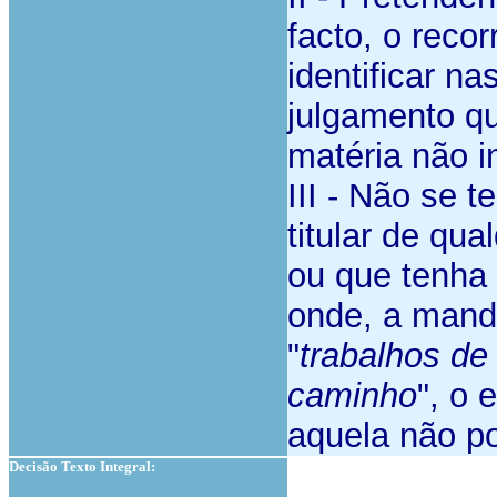
facto, o reco
identificar n
julgamento qu
matéria não i
III - Não se 
titular de qua
ou que tenha 
onde, a mando
"
trabalhos d
caminho
", o 
aquela não po
Decisão Texto Integral: