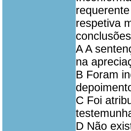
requerente 
respetiva 
conclusões
A A senten
na aprecia
B Foram in
depoimento
C Foi atrib
testemunha
D Não exis