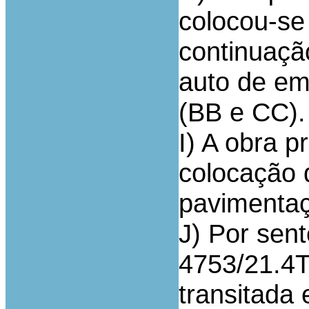
colocou-se
continuaçã
auto de e
(BB e CC).
I) A obra p
colocação 
pavimentaç
J) Por sent
4753/21.4T
transitada 