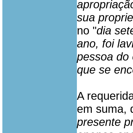
apropriaçã
sua propri
no "
dia se
ano, foi l
pessoa do 
que se enc
A requerid
em suma, 
presente p