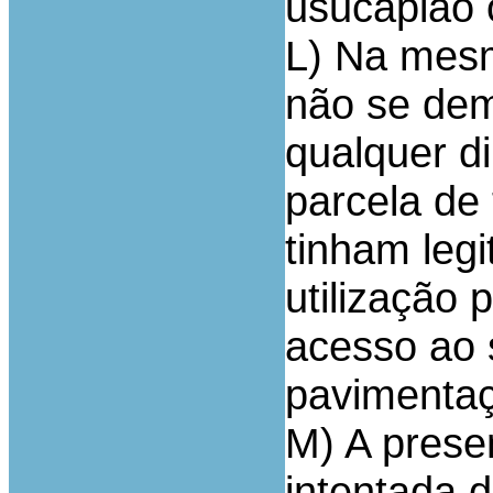
usucapião 
L) Na mesm
não se dem
qualquer di
parcela de
tinham leg
utilização 
acesso ao 
pavimenta
M) A presen
intentada d