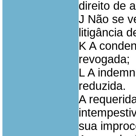
direito de 
J Não se v
litigância 
K A conden
revogada;
L A indemn
reduzida.
A requerid
intempesti
sua improc