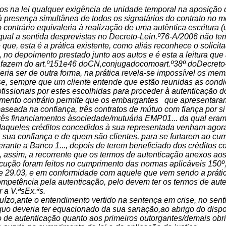
s na lei qualquer exigência de unidade temporal na aposição 
 presença simultânea de todos os signatários do contrato no me
contrário equivaleria à realização de uma autêntica escritura (u
qual a sentida desprevistas no Decreto-Lein.º76-A/2006 não te
 que, esta é a prática existente, como aliás reconhece o solici
 no depoimento prestado junto aos autos e é esta a leitura que
 fazem do art.º151e46 doCN,conjugadocomoart.º38º doDecreto
ria ser de outra forma, na prática revela-se impossível os m
e, sempre que um cliente entende que estão reunidas as condiçõ
ofissionais por estes escolhidas para proceder à autenticação 
imento contrário permite que os embargantes que apresentara
 baseada na confiança, três contratos de mútuo com fiança por 
rês financiamentos àsociedade/mutuária EMP01... da qual era
daqueles créditos concedidos à sua representada venham agora r
a sua confiança e de quem são clientes, para se furtarem ao cu
rante a Banco 1..., depois de terem beneficiado dos créditos c
, assim, a recorrente que os termos de autenticação anexos ao
cução foram feitos no cumprimento das normas aplicáveis 150º,
e 29.03, e em conformidade com aquele que vem sendo a prática 
competência pela autenticação, pelo devem ter os termos de au
 a V.ªsEx.ªs.
ízo,ante o entendimento vertido na sentença em crise, no senti
quo deveria ter equacionado da sua sanação,ao abrigo do disposto
o de autenticação quanto aos primeiros outorgantes/demais obri