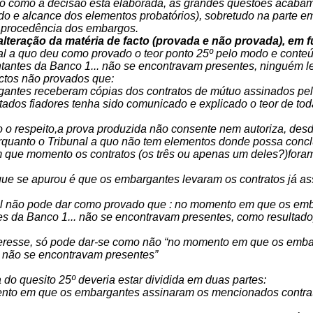
o como a decisão está elaborada, as grandes questões acabam p
tido e alcance dos elementos probatórios), sobretudo na parte 
a procedência dos embargos.
 alteração da matéria de facto (provada e não provada), e
al a quo deu como provado o teor ponto 25º pelo modo e conteú
ntantes da Banco 1... não se encontravam presentes, ninguém 
ctos não provados que:
antes receberam cópias dos contratos de mútuo assinados pe
tados fiadores tenha sido comunicado e explicado o teor de tod
 o respeito,a prova produzida não consente nem autoriza, des
rquanto o Tribunal a quo não tem elementos donde possa concl
 que momento os contratos (os três ou apenas um deles?)foram 
que se apurou é que os embargantes levaram os contratos já ass
al não pode dar como provado que : no momento em que os em
es da Banco 1... não se encontravam presentes, como resultad
interesse, só pode dar-se como não “no momento em que os emb
. não se encontravam presentes”
 do quesito 25º deveria estar dividida em duas partes:
nto em que os embargantes assinaram os mencionados contrato