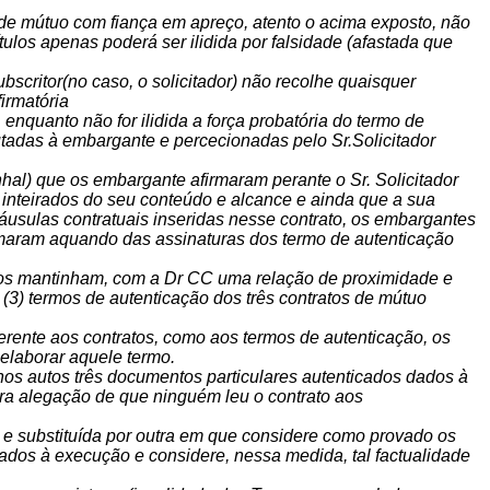
 de mútuo com fiança em apreço, atento o acima exposto, não
ítulos apenas poderá ser ilidida por falsidade (afastada que
bscritor(no caso, o solicitador) não recolhe quaisquer
irmatória
, enquanto não for ilidida a força probatória do termo de
utadas à embargante e percecionadas pelo Sr.Solicitador
hal) que os embargante afirmaram perante o Sr. Solicitador
 inteirados do seu conteúdo e alcance e ainda que a sua
láusulas contratuais inseridas nesse contrato, os embargantes
rmaram aquando das assinaturas dos termo de autenticação
idos mantinham, com a Dr CC uma relação de proximidade e
(3) termos de autenticação dos três contratos de mútuo
erente aos contratos, como aos termos de autenticação, os
elaborar aquele termo.
 nos autos três documentos particulares autenticados dados à
ra alegação de que ninguém leu o contrato aos
a e substituída por outra em que considere como provado os
dados à execução e considere, nessa medida, tal factualidade