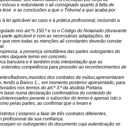
e inócuo e redundante o ali consignado quanto à falta de
 a tese e as conclusões a que o Tribunal a quo acaba por
 lei aplicável ao caso e à prática profissional, incluindo a
gulado nos art.ºs 150.º e ss o Código do Notariado (doravante
a parte aplicável e com as necessárias adaptações, do
de que nem todas as menções ali constantes deverão constar
al.
 expressa, a presença simultânea das partes outorgantes do
gantes daquele termo em concreto.
ática bancária e é também esta interpretação que as
io, estendeu competência para proceder ao reconhecimentos de
rgantes/fiadores,munidos dos contratos de mútuo,apresentaram
, tendo a Banco 1... em momento posterior apresentado, para
ados nos termos do art.º 3.º da aludida Portaria.
 com base numa declaração confirmatória do conteúdo do
/interessados perante o subscritor do termo é apenas isto o
mo pelas partes, ao confirmar que o leram e
ntos ( estamos a falar de três contratos diferentes,
profissional da sua confiança.
sejam os outorgantes do documento cuja autenticação se