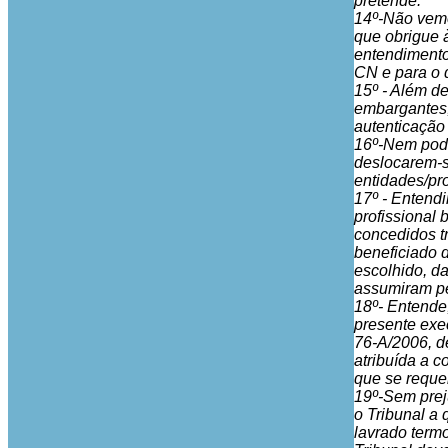
pretende.
14º-Não vemo
que obrigue à
entendimento 
CN e para o 
15º - Além de
embargantes,
autenticação
16º-Nem pode
deslocarem-s
entidades/pr
17º - Entend
profissional
concedidos t
beneficiado 
escolhido, d
assumiram pe
18º- Entende
presente exe
76-A/2006, d
atribuída a 
que se requer
19º-Sem preju
o Tribunal a 
lavrado term