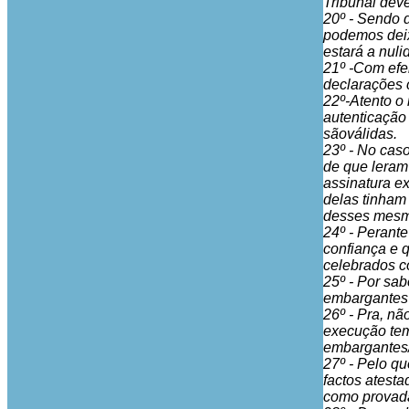
Tribunal deve
20º - Sendo 
podemos deixa
estará a nul
21º -Com efei
declarações c
22º-Atento o 
autenticação
sãoválidas.
23º - No cas
de que leram
assinatura ex
delas tinham
desses mesmo
24º - Perant
confiança e 
celebrados 
25º - Por sa
embargantes 
26º - Pra, nã
execução tem
embargantes/
27º - Pelo q
factos atesta
como provad