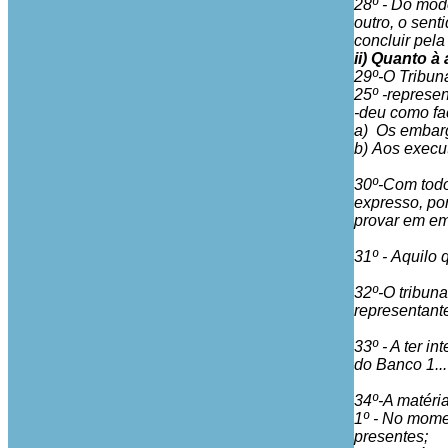
28º - Do mod
outro, o sen
concluir pel
ii) Quanto à
29º-O Tribun
25º -represe
-deu como fa
a) Os embarg
b) Aos execu
30º-Com todo
expresso, po
provar em em
31º -
Aquilo 
32º-O tribun
representant
33º - A ter 
do Banco 1..
34º-A matéria
1º - No mome
presentes;