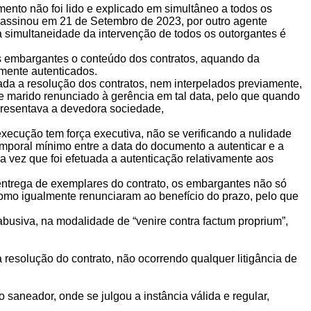
nto não foi lido e explicado em simultâneo a todos os
o assinou em 21 de Setembro de 2023, por outro agente
 a simultaneidade da intervenção de todos os outorgantes é
os embargantes o conteúdo dos contratos, aquando da
amente autenticados.
da a resolução dos contratos, nem interpelados previamente,
te marido renunciado à gerência em tal data, pelo que quando
presentava a devedora sociedade,
cução tem força executiva, não se verificando a nulidade
mporal mínimo entre a data do documento a autenticar e a
 vez que foi efetuada a autenticação relativamente aos
 entrega de exemplares do contrato, os embargantes não só
omo igualmente renunciaram ao benefício do prazo, pelo que
usiva, na modalidade de “venire contra factum proprium”,
solução do contrato, não ocorrendo qualquer litigância de
 saneador, onde se julgou a instância válida e regular,