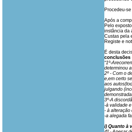
Procedeu-se 
Após a compet
Pelo exposto
instância da 
Custas pela
Registe e not
É desta deci
conclusões 
“1º-Arecorre
determinou a
2º - Com o de
e,em certo s
aos autos(to
julgando (in
demonstradam
3º-A discord
-à validade e
- à alteraçã
-a alegada f
i) Quanto à 
4º - Apesar d