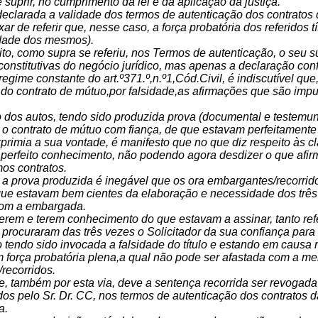
 suprir, no cumprimento da lei e da aplicação da justiça.
declarada a validade dos termos de autenticação dos contratos
r de referir que, nesse caso, a força probatória dos referidos t
idade dos mesmos).
to, como supra se referiu, nos Termos de autenticação, o seu su
onstitutivas do negócio jurídico, mas apenas a declaração conf
regime constante do art.º371.º,n.º1,Cód.Civil, é indiscutível que
 do contrato de mútuo,por falsidade,as afirmações que são imp
o dos autos, tendo sido produzida prova (documental e testemun
 o contrato de mútuo com fiança, de que estavam perfeitamente
primia a sua vontade, é manifesto que no que diz respeito às c
 perfeito conhecimento, não podendo agora desdizer o que afi
s contratos.
e a prova produzida é inegável que os ora embargantes/recorr
que estavam bem cientes da elaboração e necessidade dos três 
com a embargada.
berem e terem conhecimento do que estavam a assinar, tanto ref
procuraram das três vezes o Solicitador da sua confiança para 
o tendo sido invocada a falsidade do título e estando em causa
 força probatória plena,a qual não pode ser afastada com a me
recorridos.
ue, também por esta via, deve a sentença recorrida ser revogad
dos pelo Sr. Dr. CC, nos termos de autenticação dos contratos 
a.