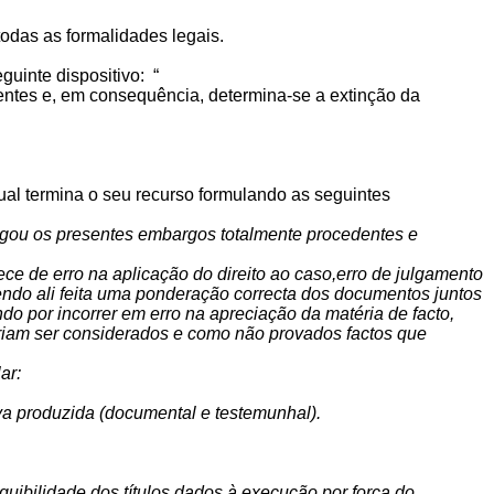
odas as formalidades legais.
uinte dispositivo: “
entes e, em consequência, determina-se a extinção da
al termina o seu recurso formulando as seguintes
ulgou os presentes embargos totalmente procedentes e
ce de erro na aplicação do direito ao caso,erro de julgamento
ndo ali feita uma ponderação correcta dos documentos juntos
 por incorrer em erro na apreciação da matéria de facto,
riam ser considerados e como não provados factos que
ar:
ova produzida (documental e testemunhal).
quibilidade dos títulos dados à execução por força do