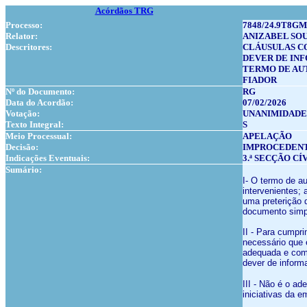
Acórdãos TRG
Processo:
7848/24.9T8GM
Relator:
ANIZABEL SOU
Descritores:
CLÁUSULAS C
DEVER DE IN
TERMO DE AU
FIADOR
Nº do Documento:
RG
Data do Acordão:
07/02/2026
Votação:
UNANIMIDADE
Texto Integral:
S
Meio Processual:
APELAÇÃO
Decisão:
IMPROCEDEN
Indicações Eventuais:
3.ª SECÇÃO CÍ
Sumário:
I- O termo de a
intervenientes;
uma preterição 
documento simpl
II - Para cumpr
necessário que 
adequada e com 
dever de informa
III - Não é o a
iniciativas da 