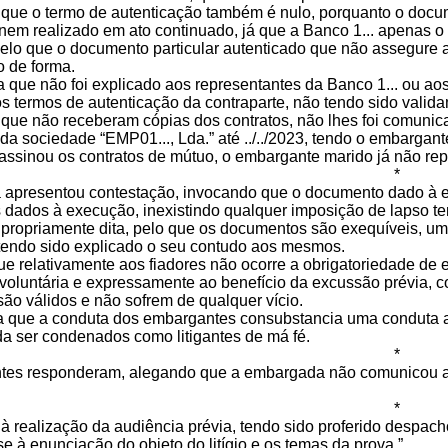
que o termo de autenticação também é nulo, porquanto o docume
 nem realizado em ato continuado, já que a Banco 1... apenas 
 pelo que o documento particular autenticado que não assegure
io de forma.
 que não foi explicado aos representantes da Banco 1... ou a
os termos de autenticação da contraparte, não tendo sido valid
que não receberam cópias dos contratos, não lhes foi comunica
da sociedade “EMP01..., Lda.” até ../../2023, tendo o embargan
assinou os contratos de mútuo, o embargante marido já não re
*
apresentou contestação, invocando que o documento dado à exe
s dados à execução, inexistindo qualquer imposição de lapso te
 propriamente dita, pelo que os documentos são exequíveis, uma
tendo sido explicado o seu contudo aos mesmos.
ue relativamente aos fiadores não ocorre a obrigatoriedade de
voluntária e expressamente ao benefício da excussão prévia, c
são válidos e não sofrem de qualquer vício.
ga que a conduta dos embargantes consubstancia uma conduta ab
a ser condenados como litigantes de má fé.
*
es responderam, alegando que a embargada não comunicou a re
*
 realização da audiência prévia, tendo sido proferido despacho
 à enunciação do objeto do litígio e os temas da prova.”