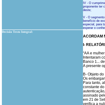
IV - O cumprimen
proponente ter 
deste;
V - O segmento 
benefício de ex
especial, para 
esperar o conhec
Decisão Texto Integral:
ACORDAM N
I- RELATÓRIO
“AA e mulher B
Intentaram co
Banco 1... de .
A presente o
B- Objeto do 
Os embargant
Para tanto, 
constante do
autenticação
assinado pel
em 21 de Set
verifica a nu