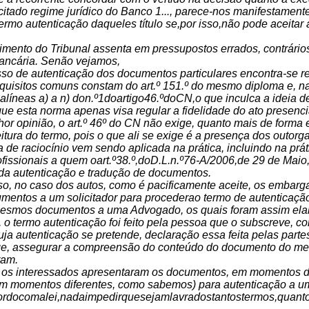
citado regime jurídico do Banco 1..., parece-nos manifestament
ermo autenticação daqueles título se,por isso,não pode aceitar
imento do Tribunal assenta em pressupostos errados, contrários à
bancária. Senão vejamos,
sso de autenticação dos documentos particulares encontra-se re
equisitos comuns constam do art.º 151.º do mesmo diploma e, n
 alíneas a) a n) don.º1doartigo46.ºdoCN,o que inculca a ideia 
que esta norma apenas visa regular a fidelidade do ato presenci
hor opinião, o art.º 46º do CN não exige, quanto mais de forma
eitura do termo, pois o que ali se exige é a presença dos outor
ha de raciocínio vem sendo aplicada na prática, incluindo na pr
ofissionais a quem oart.º38.º,doD.L.n.º76-A/2006,de 29 de Ma
 da autenticação e tradução de documentos.
 isso, no caso dos autos, como é pacificamente aceite, os emba
mentos a um solicitador para procederao termo de autenticação
 mesmos documentos a uma Advogado, os quais foram assim elabor
a, o termo autenticação foi feito pela pessoa que o subscreve,
a autenticação se pretende, declaração essa feita pelas partes
ige, assegurar a compreensão do conteúdo do documento do mes
ram.
 os interessados apresentaram os documentos, em momentos disti
m momentos diferentes, como sabemos) para autenticação a um 
rdocomalei,nadaimpedirquesejamlavradostantostermos,quantos