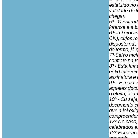
estatuído no 
validade do t
chegar.
5º - O entend
forense e a 
6 º - O proce
CN), cujos r
disposto nas
do termo, já 
7º-Salvo mel
contrato na f
8º - Esta lin
entidades/pr
assinatura e
9 º - E, por
aqueles docu
o efeito, os
10º - Ou sej
documento cuj
que a lei ex
compreende
12º-No caso,
celebrados e
13º-Pordeaco