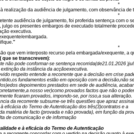
*
à realização da audiência de julgamento, com observância de t
*
ente audiência de julgamento, foi proferida sentença com o seg
, julgo os presentes embargos de executado totalmente proced
ação executiva.
 exequente/embargada.
ifique.
”
*
são que vem interposto recurso pela embargada/exequente, a qu
( que se transcrevem)
:
nte não pode conformar-se sentença recorrida(de21.01.2026 )j
 extinção da instância da acçãoexecutiva.
vido respeito entende a recorrente que a decisão em crise pade
entido,os fundamentos estão em oposição com a decisão,não se
dos)edos depoimentos prestados em sede de audiência, acabando
corretamente,a nosso ver)como provados factos que não o pode
ente ficaram provados, impondo-se, por isso,a sua alteração.
ância da recorrente subsume-se três questões que apraz assinal
 à eficácia do Termo de Autenticação dos três(3)contratos e a
o da matéria de facto (provada e não provada), em função da pr
alta de comunicação e de informação
validade e à eficácia do Termo de Autenticação
e a recorrente concordar com o vertido na decisão quanto à exe