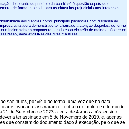
rmação decorrente do princípio da boa-fé só é questão depois de o
ente, de forma especial, para as cláusulas prejudiciais aos interesses
onsabilidade dos fiadores como “principais pagadores com dispensa do
 empresa utilizadora demonstrado ter chamado a atenção daqueles, de forma
o que incide sobre o proponente, sendo essa violação de molde a não ser de
essa razão, deve excluir-se das ditas cláusulas.
ão são nulos, por vício de forma, uma vez que na data
alidade invocada, assinaram o contrato de mútuo e o termo de
ia 21 de Setembro de 2023 - cerca de 4 anos após ter sido
 deveria ter assinado em 5 de Novembro de 2019, e, apenas
eres que constam do documento dado à execução, pelo que se