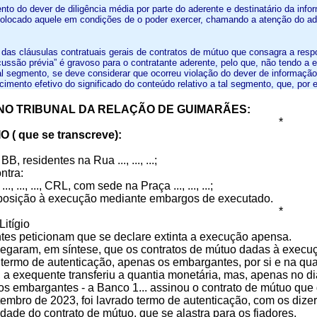
to do dever de diligência média por parte do aderente e destinatário da info
colocado aquele em condições de o poder exercer, chamando a atenção do ader
das cláusulas contratuais gerais de contratos de mútuo que consagra a resp
cussão prévia” é gravoso para o contratante aderente, pelo que, não tendo a
tal segmento, se deve considerar que ocorreu violação do dever de informaçã
imento efetivo do significado do conteúdo relativo a tal segmento, que, por 
O TRIBUNAL DA RELAÇÃO DE GUIMARÃES:
*
 ( que se transcreve):
B, residentes na Rua ..., ..., ...;
ntra:
.., ..., ..., CRL, com sede na Praça ..., ..., ...;
posição à execução mediante embargos de executado.
*
Litígio
es peticionam que se declare extinta a execução apensa.
alegaram, em síntese, que os contratos de mútuo dadas à execuç
 termo de autenticação, apenas os embargantes, por si e na qu
, a exequente transferiu a quantia monetária, mas, apenas no d
os embargantes - a Banco 1... assinou o contrato de mútuo que
embro de 2023, foi lavrado termo de autenticação, com os diz
lidade do contrato de mútuo, que se alastra para os fiadores.