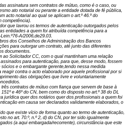
das assinatura sem contratos de mútuo, como é o caso, ou
smo ato notarial ou perante a entidade dotada de fé pública,
m acto notarial ao qual se aplicam o art.º 46.º do
m competência).
tador que lavrou os termos de autenticação outorgados pelos
 as entidades a quem foi atribuída competência para a
-Lein.º76-A/2006,de29.03.
embros dos Conselhos de Administração dos Bancos
es para outorgar um contrato, até junto das diferentes
dos documentos.
m ao Solicitador CC, com o qual mantinham uma relação
si assinados para autenticação, para que, desse modo, fossem
m sócios e o embargante gerente,tendo nessa medida
eagir contra o acto elaborado por aquele profissional por si
mprimento das obrigações que livre e voluntariamente
oncedidos.
s três contratos de mútuo com fiança que servem de base à
 151º e 46º do CN, bem como do disposto no art.º 38 do DL
jurídica quer dos notários quer dos profissionais a quem foi
tenticação em causa ser declarados validamente elaborados, o
do que existe vício de forma quanto ao termo de autenticação,
 no art. 70.º, n.º 2, d) do CN, por ter sido igualmente
gados (a aqui embargada/recorrente), circunstância que este