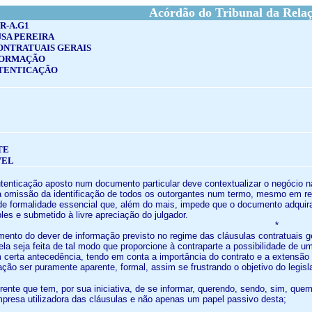
Acórdão do Tribunal da Rela
R-A.G1
SA PEREIRA
ONTRATUAIS GERAIS
FORMAÇÃO
TENTICAÇÃO
TE
VEL
utenticação aposto num documento particular deve contextualizar o negócio na
 a omissão da identificação de todos os outorgantes num termo, mesmo em re
de formalidade essencial que, além do mais, impede que o documento adquira
es e submetido à livre apreciação do julgador.
*
imento do dever de informação previsto no regime das cláusulas contratuais
ela seja feita de tal modo que proporcione à contraparte a possibilidade de 
certa antecedência, tendo em conta a importância do contrato e a extensão
ção ser puramente aparente, formal, assim se frustrando o objetivo do legisl
derente que tem, por sua iniciativa, de se informar, querendo, sendo, sim, qu
empresa utilizadora das cláusulas e não apenas um papel passivo desta;