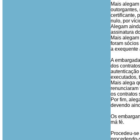
Mais alegam 
outorgantes,
certificante,
nulo, por víc
Alegam ainda
assinatura d
Mais alegam 
foram sócios 
a exequente 
A embargada 
dos contrato
autenticação
executados, 
Mais alega q
renunciaram 
os contratos 
Por fim, ale
devendo aind
Os embargant
má fé.
Procedeu-se à
procedendo-se