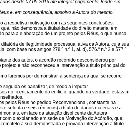
ntados desde 07.05.2016 até integral pagamento, tendo em
 Réus e, em consequência, absolvo a Autora do mesmo.
"
do a respetiva motivação com as seguintes conclusões:
que, não demonstra a titularidade do direito material em
tação para a elaboração de um projeto pelos Réus, o que nunca
ilatória de ilegitimidade processual ativa da Autora, cuja sua
com base nos artigos 278.º n.º 1, al. d), 576.º n.º 2 e 577.º
ante dos autos, o acórdão recorrido desconsiderou por
projeto e não reconheceu a intervenção a título principal do
mo faremos por demonstrar, a sentença da qual se recorre
e seguida os banalizar, de modo a imputar
sos no licenciamento do edifício, quando na verdade, estavam
onselhados.
s pelos Réus no pedido Reconvencional, constante na
os e setenta e seis cêntimos) a título de danos materiais e a
trimoniais, em face da atuação displicente da Autora
ar com o explanado em sede de Motivação do Acórdão, que,
 completo a sua demonstrada e provada intervenção a título