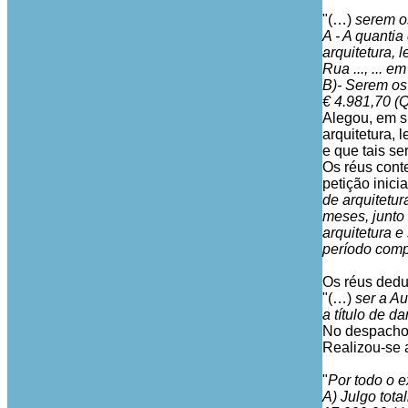
"(…)
serem o
A - A quantia
arquitetura, 
Rua ..., ... em 
B)- Serem os
€ 4.981,70 (Q
Alegou, em sí
arquitetura, 
e que tais se
Os réus conte
petição inici
de arquitetu
meses, junto 
arquitetura 
período comp
Os réus ded
"(…)
ser a Au
a título de d
No despacho s
Realizou-se 
"
Por todo o e
A) Julgo tot