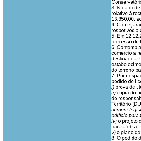
Conservatória
3. No ano de 
relativo à re
13.350,00, ac
4. Começaram
respetivos al
5. Em 12.12.2
processo de 
6. Contempla
comércio a r
destinado a 
estabelecime
do terreno p
7. Por despa
pedido de li
i)
prova de ti
ii)
cópia do p
de responsab
Território (D
cumprir legi
edifício para
iv)
o projeto
para a obra;
v)
o plano de
8. O pedido 