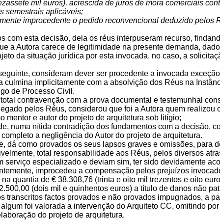
ezassete mil euros), acrescida de juros de mora comerciais co
s semestrais aplicáveis;
almente improcedente o pedido reconvencional deduzido pelos
s com esta decisão, dela os réus interpuseram recurso, findan
ue a Autora carece de legitimidade na presente demanda, dado 
jeto da situação jurídica por esta invocada, no caso, a solici
seguinte, consideram dever ser procedente a invocada exceção d
culmina implicitamente com a absolvição dos Réus na Instância, 
igo de Processo Civil.
total contravenção com a prova documental e testemunhal const
egado pelos Réus, considerou que foi a Autora quem realizou o 
 mentor e autor do projeto de arquitetura sob litígio;
de, numa nítida contradição dos fundamentos com a decisão, co
completo a negligência do Autor do projeto de arquitetura.
e, dá como provados os seus lapsos graves e omissões, para d
velmente, total responsabilidade aos Réus, pelos diversos atra
um serviço especializado e deviam sim, ter sido devidamente ac
temente, improcedeu a compensação pelos prejuízos invocado
na quantia de € 38.308,76 (trinta e oito mil trezentos e oito eur
2.500,00 (dois mil e quinhentos euros) a título de danos não pa
s transcritos factos provados e não provados impugnados, a p
lgum foi valorada a intervenção do Arquiteto CC, omitindo por
elaboração do projeto de arquitetura.