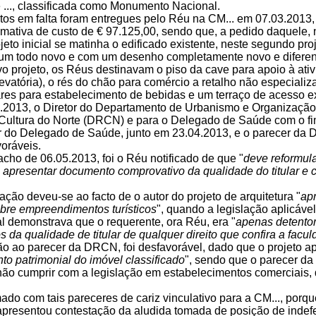
..., classificada como Monumento Nacional.
tos em falta foram entregues pelo Réu na CM... em 07.03.2013, 
mativa de custo de € 97.125,00, sendo que, a pedido daquele, n
jeto inicial se matinha o edificado existente, neste segundo pro
 um todo novo e com um desenho completamente novo e diferent
o projeto, os Réus destinavam o piso da cave para apoio à ativi
evatória), o rés do chão para comércio a retalho não especializa
ares para estabelecimento de bebidas e um terraço de acesso ex
.2013, o Diretor do Departamento de Urbanismo e Organização d
Cultura do Norte (DRCN) e para o Delegado de Saúde com o fi
r do Delegado de Saúde, junto em 23.04.2013, e o parecer da D
voráveis.
cho de 06.05.2013, foi o Réu notificado de que "
deve reformula
, apresentar documento comprovativo da qualidade do titular e c
icação deveu-se ao facto de o autor do projeto de arquitetura "
ap
obre empreendimentos turísticos
", quando a legislação aplicáve
al demonstrava que o requerente, ora Réu, era "
apenas detentor
 da qualidade de titular de qualquer direito que confira a fac
ão ao parecer da DRCN, foi desfavorável, dado que o projeto a
o patrimonial do imóvel classificado
", sendo que o parecer da 
 não cumprir com a legislação em estabelecimentos comerciais, 
ado com tais pareceres de cariz vinculativo para a CM..., porque
apresentou contestação da aludida tomada de posição de indefe