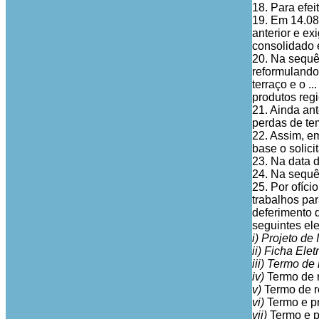
18. Para efe
19. Em 14.08
anterior e ex
consolidado e
20. Na sequên
reformulando 
terraço e o .
produtos regi
21. Ainda ant
perdas de te
22. Assim, e
base o solici
23. Na data 
24. Na sequê
25. Por ofíci
trabalhos pa
deferimento 
seguintes el
i) Projeto de 
ii) Ficha Elet
iii) Termo de
iv)
Termo de r
v)
Termo de r
vi)
Termo e p
vii)
Termo e p