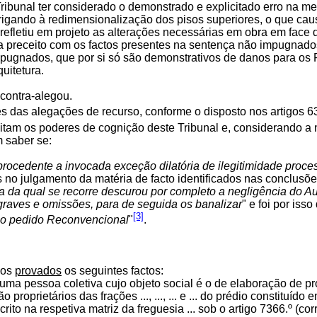
Tribunal ter considerado o demonstrado e explicitado erro na m
brigando à redimensionalização dos pisos superiores, o que cau
refletiu em projeto as alterações necessárias em obra em face 
 a preceito com os factos presentes na sentença não impugnados
mpugnados, que por si só são demonstrativos de danos para os
quitetura.
 contra-alegou.
 das alegações de recurso, conforme o disposto nos artigos 635.º
mitam os poderes de cognição deste Tribunal e, considerando a n
 saber se:
procedente a invocada exceção dilatória de ilegitimidade proces
s no julgamento da matéria de facto identificados nas conclusõe
a da qual se recorre descurou por completo a negligência do Aut
graves e omissões, para de seguida os banalizar
" e foi por isso
[3]
no pedido Reconvencional
"
.
dos
provados
os seguintes factos:
 uma pessoa coletiva cujo objeto social é o de elaboração de pr
 proprietários das frações ..., ..., ... e ... do prédio constituído e
crito na respetiva matriz da freguesia ... sob o artigo 7366.º (cor