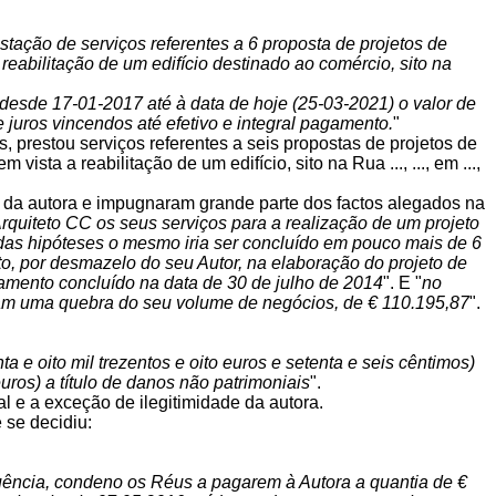
estação de serviços referentes a 6 proposta de projetos de
reabilitação de um edifício destinado ao comércio, sito na
esde 17-01-2017 até à data de hoje (25-03-2021) o valor de
 juros vincendos até efetivo e integral pagamento.
"
 prestou serviços referentes a seis propostas de projetos de
ista a reabilitação de um edifício, sito na Rua ..., ..., em ...,
de da autora e impugnaram grande parte dos factos alegados na
Arquiteto CC os seus serviços para a realização de um projeto
 das hipóteses o mesmo iria ser concluído em pouco mais de 6
to, por desmazelo do seu Autor, na elaboração do projeto de
iamento concluído na data de 30 de julho de 2014
". E "
no
am uma quebra do seu volume de negócios, de € 110.195,87
".
a e oito mil trezentos e oito euros e setenta e seis cêntimos)
euros) a título de danos não patrimoniais
".
l e a exceção de ilegitimidade da autora.
 se decidiu:
uência, condeno os Réus a pagarem à Autora a quantia de €