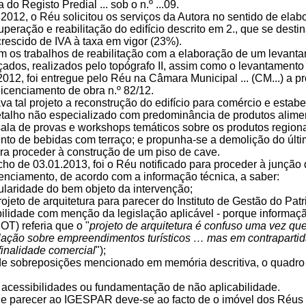
 do Registo Predial ... sob o n.º ...09.
2012, o Réu solicitou os serviços da Autora no sentido de elabo
cuperação e reabilitação do edifício descrito em 2., que se dest
rescido de IVA à taxa em vigor (23%).
 os trabalhos de reabilitação com a elaboração de um levantame
çados, realizados pelo topógrafo II, assim como o levantamento 
012, foi entregue pelo Réu na Câmara Municipal ... (CM...) a pr
licenciamento de obra n.º 82/12.
va tal projeto a reconstrução do edifício para comércio e esta
etalho não especializado com predominância de produtos aliment
sala de provas e workshops temáticos sobre os produtos region
nto de bebidas com terraço; e propunha-se a demolição do últim
ara proceder à construção de um piso de cave.
cho de 03.01.2013, foi o Réu notificado para proceder à junçã
cenciamento, de acordo com a informação técnica, a saber:
tularidade do bem objeto da intervenção;
rojeto de arquitetura para parecer do Instituto de Gestão do Pat
ilidade com menção da legislação aplicável - porque informa
UOT) referia que o "
projeto de arquitetura é confuso uma vez que
slação sobre empreendimentos turísticos … mas em contrapartid
 finalidade comercial
");
 de sobreposições mencionado em memória descritiva, o quadro d
 acessibilidades ou fundamentação de não aplicabilidade.
de parecer ao IGESPAR deve-se ao facto de o imóvel dos Réus 