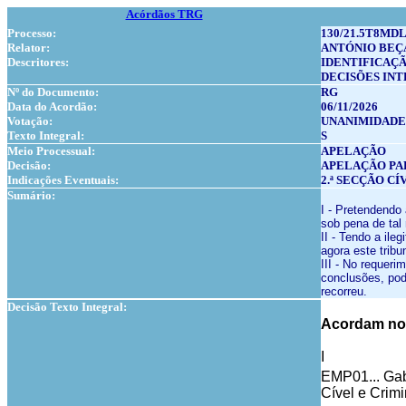
Acórdãos TRG
Processo:
130/21.5T8MDL
Relator:
ANTÓNIO BEÇ
Descritores:
IDENTIFICAÇ
DECISÕES IN
Nº do Documento:
RG
Data do Acordão:
06/11/2026
Votação:
UNANIMIDADE
Texto Integral:
S
Meio Processual:
APELAÇÃO
Decisão:
APELAÇÃO PA
Indicações Eventuais:
2.ª SECÇÃO CÍ
Sumário:
I - Pretendendo 
sob pena de tal 
II - Tendo a ile
agora este tribu
III - No requeri
conclusões, pod
recorreu.
Decisão Texto Integral:
Acordam no 
I
EMP01... Gab
Cível e Crim