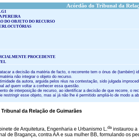
Acórdão do Tribunal da Rela
.G1
A PEREIRA
ÃO DO OBJETO DO RECURSO
TERLOCUTÓRIAS
RCIALMENTE PROCEDENTE
VEL
atacar a decisão da matéria de facto, o recorrente tem o ónus de (também) id
matéria não integrar o objeto do recurso.
gitimidade da autora, arguida pelos réus na contestação, sido julgada improc
nal
ad quem
voltar a conhecer essa questão.
mento de interposição de recurso, ao identificar a decisão de que recorre, o r
e restringir esse objeto, mas aí já não lhe é permitido ampliá-lo de modo a
Tribunal da Relação de Guimarães
da
inete de Arquitetura, Engenharia e Urbanismo L.
instaurou a 
inal de Bragança, contra AA e sua mulher BB, formulando os pe