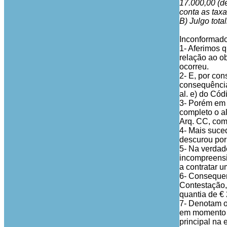
17.000,00 (d
conta as taxa
B) Julgo tot
Inconformado
1- Aferimos q
relação ao ob
ocorreu.
2- E, por con
consequência 
al. e) do Cód
3- Porém em 
completo o al
Arq. CC, como
4- Mais suce
descurou por 
5- Na verdad
incompreensi
a contratar 
6- Consequen
Contestação, 
quantia de € 
7- Denotam o
em momento a
principal na 