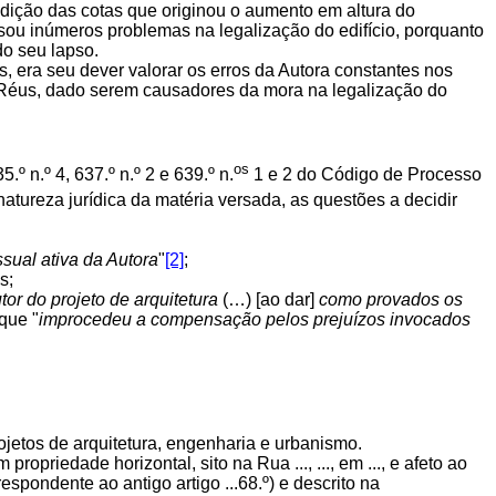
edição das cotas que originou o aumento em altura do
sou inúmeros problemas na legalização do edifício, porquanto
do seu lapso.
, era seu dever valorar os erros da Autora constantes nos
 Réus, dado serem causadores da mora na legalização do
os
 n.º 4, 637.º n.º 2 e 639.º n.
1 e 2 do Código de Processo
atureza jurídica da matéria versada, as questões a decidir
sual ativa da Autora
"
[2]
;
s;
or do projeto de arquitetura
(…) [ao dar]
como provados os
 que "
improcedeu a compensação pelos prejuízos invocados
ojetos de arquitetura, engenharia e urbanismo.
m propriedade horizontal, sito na Rua ..., ..., em ..., e afeto ao
respondente ao antigo artigo ...68.º) e descrito na