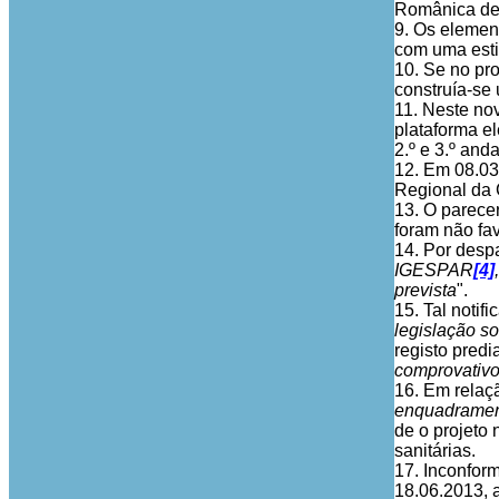
Românica de 
9. Os elemen
com uma esti
10. Se no pro
construía-se
11. Neste nov
plataforma el
2.º e 3.º and
12. Em 08.03
Regional da 
13. O parece
foram não fa
14. Por despa
IGESPAR
[4]
prevista
".
15. Tal notif
legislação s
registo predi
comprovativos
16. Em relaç
enquadrament
de o projeto
sanitárias.
17. Inconform
18.06.2013, 