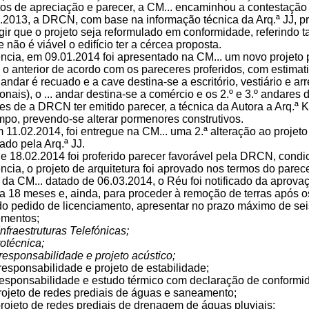
itos de apreciação e parecer, a CM... encaminhou a contestaçã
.2013, a DRCN, com base na informação técnica da Arq.ª JJ, pr
igir que o projeto seja reformulado em conformidade, referindo 
 não é viável o edifício ter a cércea proposta.
cia, em 09.01.2014 foi apresentado na CM... um novo projeto pa
o anterior de acordo com os pareceres proferidos, com estimati
.. andar é recuado e a cave destina-se a escritório, vestiário e 
onais), o ... andar destina-se a comércio e os 2.º e 3.º andare
es de a DRCN ter emitido parecer, a técnica da Autora a Arq.ª 
mpo, prevendo-se alterar pormenores construtivos.
m 11.02.2014, foi entregue na CM... uma 2.ª alteração ao proje
tado pela Arq.ª JJ.
de 18.02.2014 foi proferido parecer favorável pela DRCN, condi
ncia, o projeto de arquitetura foi aprovado nos termos do pare
o da CM... datado de 06.03.2014, o Réu foi notificado da aprova
ra 18 meses e, ainda, para proceder à remoção de terras após o
do pedido de licenciamento, apresentar no prazo máximo de sei
ementos;
Infraestruturas Telefónicas;
rotécnica;
 responsabilidade e projeto acústico;
esponsabilidade e projeto de estabilidade;
esponsabilidade e estudo térmico com declaração de conformi
rojeto de redes prediais de águas e saneamento;
rojeto de redes prediais de drenagem de águas pluviais;