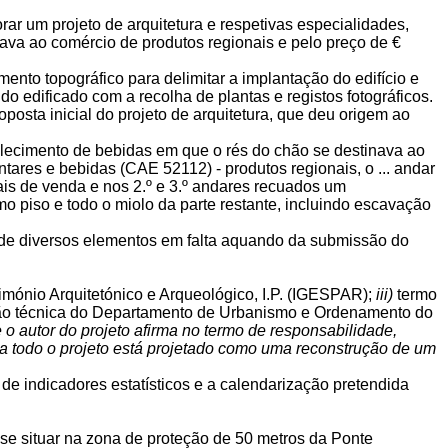
rar um projeto de arquitetura e respetivas especialidades,
inava ao comércio de produtos regionais e pelo preço de €
nto topográfico para delimitar a implantação do edifício e
do edificado com a recolha de plantas e registos fotográficos.
oposta inicial do projeto de arquitetura, que deu origem ao
belecimento de bebidas em que o rés do chão se destinava ao
ares e bebidas (CAE 52112) - produtos regionais, o ... andar
ais de venda e nos 2.º e 3.º andares recuados um
o piso e todo o miolo da parte restante, incluindo escavação
o de diversos elementos em falta aquando da submissão do
rimónio Arquitetónico e Arqueológico, I.P. (IGESPAR);
iii)
termo
ção técnica do Departamento de Urbanismo e Ordenamento do
 o autor do projeto afirma no termo de responsabilidade,
a todo o projeto está projetado como uma reconstrução de um
e indicadores estatísticos e a calendarização pretendida
se situar na zona de proteção de 50 metros da Ponte