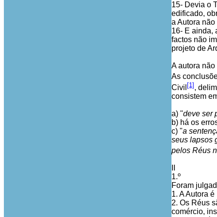
15- Devia o 
edificado, o
a Autora não 
16- E ainda,
factos não i
projeto de Ar
A autora não
As conclusões
[1]
Civil
, deli
consistem em
a) "
deve ser 
b) há os erro
c) "
a sentenç
seus lapsos 
pelos Réus 
II
1.º
Foram julga
1. A Autora é
2. Os Réus são
comércio, ins