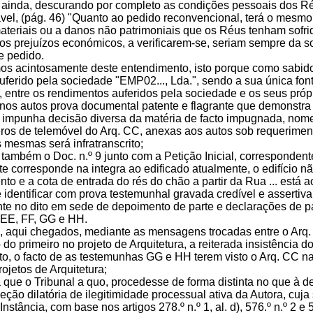
 ainda, descurando por completo as condições pessoais dos Réus
cável, (pág. 46) "Quanto ao pedido reconvencional, terá o mesm
ateriais ou a danos não patrimoniais que os Réus tenham sofrid
 os prejuízos económicos, a verificarem-se, seriam sempre da s
e pedido.
os acintosamente deste entendimento, isto porque como sabid
ferido pela sociedade "EMP02..., Lda.", sendo a sua única font
 entre os rendimentos auferidos pela sociedade e os seus próp
 nos autos prova documental patente e flagrante que demonstra 
e impunha decisão diversa da matéria de facto impugnada, n
ros de telemóvel do Arq. CC, anexas aos autos sob requeriment
 mesmas será infratranscrito;
r também o Doc. n.º 9 junto com a Petição Inicial, correspondent
este corresponde na integra ao edificado atualmente, o edifício
to e a cota de entrada do rés do chão a partir da Rua ... está 
 identificar com prova testemunhal gravada credível e assertiv
 no dito em sede de depoimento de parte e declarações de pa
, EE, FF, GG e HH.
, aqui chegados, mediante as mensagens trocadas entre o Arq.
do primeiro no projeto de Arquitetura, a reiterada insistência
eto, o facto de as testemunhas GG e HH terem visto o Arq. CC n
rojetos de Arquitetura;
 que o Tribunal a quo, procedesse de forma distinta no que à dec
eção dilatória de ilegitimidade processual ativa da Autora, cu
nstância, com base nos artigos 278.º n.º 1, al. d), 576.º n.º 2 e 