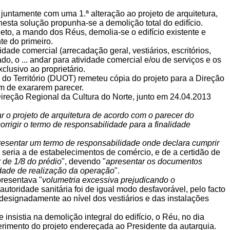
juntamente com uma 1.ª alteração ao projeto de arquitetura,
esta solução propunha-se a demolição total do edifício.
jeto, a mando dos Réus, demolia-se o edifício existente e
e do primeiro.
dade comercial (arrecadação geral, vestiários, escritórios,
do, o ... andar para atividade comercial e/ou de serviços e os
clusivo ao proprietário.
o Território (DUOT) remeteu cópia do projeto para a Direção
m de exararem parecer.
ireção Regional da Cultura do Norte, junto em 24.04.2013
r o projeto de arquitetura de acordo com o parecer do
orrigir o termo de responsabilidade para a finalidade
resentar um termo de responsabilidade onde declara cumprir
l seria a de estabelecimentos de comércio, e de a certidão de
 de 1/8 do prédio
", devendo "
apresentar os documentos
uldade de realização da operação
".
presentava "
volumetria excessiva prejudicando o
autoridade sanitária foi de igual modo desfavorável, pelo facto
designadamente ao nível dos vestiários e das instalações
 insistia na demolição integral do edifício, o Réu, no dia
rimento do projeto endereçada ao Presidente da autarquia.