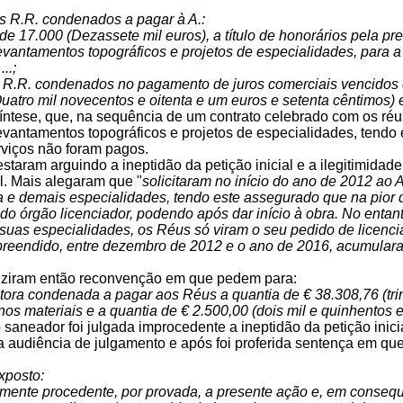
s R.R. condenados a pagar à A.:
 de 17.000 (Dezassete mil euros), a título de honorários pela pr
levantamentos topográficos e projetos de especialidades, para a 
...;
 R.R. condenados no pagamento de juros comerciais vencidos d
uatro mil novecentos e oitenta e um euros e setenta cêntimos) e
ntese, que, na sequência de um contrato celebrado com os réus,
levantamentos topográficos e projetos de especialidades, tendo em v
rviços não foram pagos.
staram arguindo a ineptidão da petição inicial e a ilegitimida
al. Mais alegaram que "
solicitaram no início do ano de 2012 ao 
ra e demais especialidades, tendo este assegurado que na pior
do órgão licenciador, podendo após dar início à obra. No entan
e suas especialidades, os Réus só viram o seu pedido de licenc
reendido, entre dezembro de 2012 e o ano de 2016, acumular
uziram então reconvenção em que pedem para:
tora condenada a pagar aos Réus a quantia de € 38.308,76 (trint
anos materiais e a quantia de € 2.500,00 (dois mil e quinhentos 
aneador foi julgada improcedente a ineptidão da petição inicia
a audiência de julgamento e após foi proferida sentença em que
xposto:
almente procedente, por provada, a presente ação e, em conseq