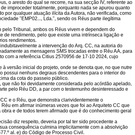
, o aresto do qual se recorre, na sua secção IV, referente ao
o de improceder totalmente, porquanto nada se apurou quanto
o por qualquer atuação ilícita da Autora, não verificada, como
ociedade "EMP02..., Lda.", sendo os Réus parte ilegítima
o pelo Tribunal, ambos os Réus vivem e dependem do
e de rendimento, pelo que existe uma intrínseca ligação e
rios rendimentos.
indubitavelmente a intervenção do Arq. CC, na autoria do
omeadamente as mensagens SMS trocadas entre o Réu AA, para
o com a referência Citius 2570956 de 17-10 2024, cujo
e à versão inicial do projeto, onde se denota que, no que nutre
 não possui nenhuns degraus descendentes para o interior do
acima da cota do passeio público.
a, que não foi devidamente considerada pelo acórdão apelado,
rte pelo Réu DD, a par com o testemunho desinteressado e
 CC e o Réu, que demonstra clarividentemente o
 do Réu em afirmar inúmeras vezes que foi ao Arquiteto CC que
a obra e de todos terem afirmado que é do conhecimento geral
isão diz respeito, deveria por tal ter sido procedente a
ja sua consequência culmina implicitamente com a absolvição
577.º al. e) do Código de Processo Civil.