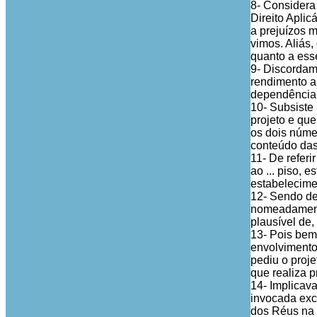
8- Considera
Direito Apli
a prejuízos m
vimos. Aliás,
quanto a ess
9- Discordam
rendimento au
dependência,
10- Subsiste
projeto e qu
os dois núme
conteúdo das
11- De referi
ao ... piso, 
estabelecimen
12- Sendo de
nomeadamente
plausível de
13- Pois bem
envolvimento 
pediu o proj
que realiza p
14- Implicava
invocada exc
dos Réus na I