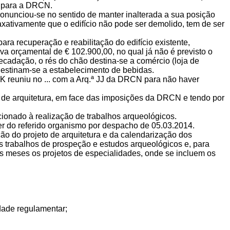
o para a DRCN.
onunciou-se no sentido de manter inalterada a sua posição
taxativamente que o edifício não pode ser demolido, tem de ser
ra recuperação e reabilitação do edifício existente,
va orçamental de € 102.900,00, no qual já não é previsto o
arrecadação, o rés do chão destina-se a comércio (loja de
s destinam-se a estabelecimento de bebidas.
KK reuniu no ... com a Arq.ª JJ da DRCN para não haver
to de arquitetura, em face das imposições da DRCN e tendo por
cionado à realização de trabalhos arqueológicos.
cer do referido organismo por despacho de 05.03.2014.
ção do projeto de arquitetura e da calendarização dos
s trabalhos de prospeção e estudos arqueológicos e, para
s meses os projetos de especialidades, onde se incluem os
dade regulamentar;