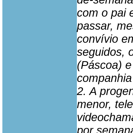
com o pai 
passar, me
convívio e
seguidos, o
(Páscoa) e
companhia 
2. A progen
menor, tel
videochama
por semana,