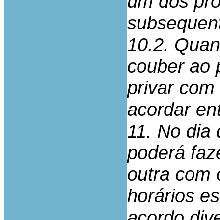
um dos pro
subsequen
10.2. Quan
couber ao 
privar com
acordar ent
11. No dia 
poderá faz
outra com 
horários e
acordo dive