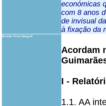
económicas qu
com 8 anos de
de invisual d
à fixação da 
Decisão Texto Integral:
Acordam n
Guimarães
I - Relatór
1.1. AA int