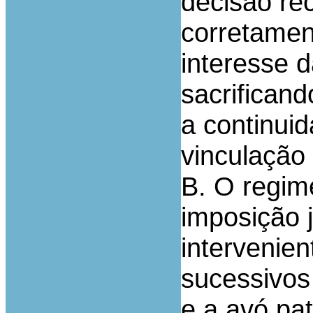
decisão rec
corretament
interesse d
sacrificand
a continui
vinculação 
B. O regim
imposição j
intervenien
sucessivos
e a avó pat