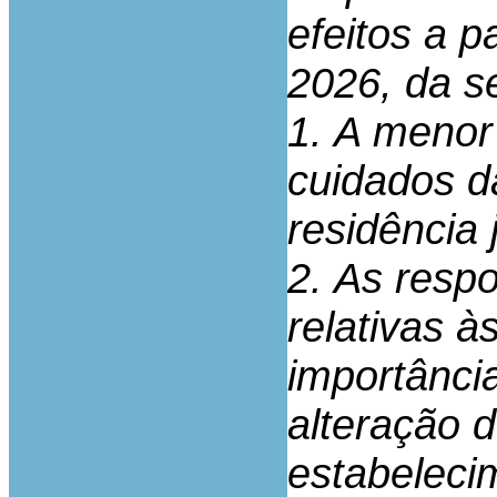
efeitos a p
2026, da s
1. A menor
cuidados d
residência 
2. As resp
relativas à
importância
alteração d
estabeleci