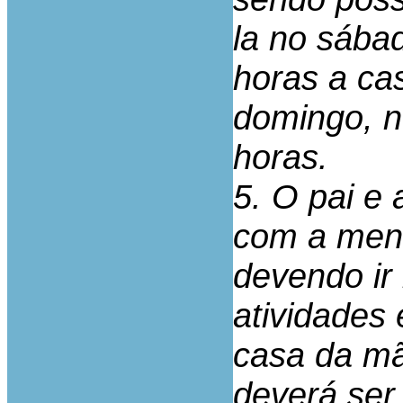
la no sába
horas a ca
domingo, n
horas.
5. O pai e 
com a meno
devendo ir
atividades 
casa da mã
deverá ser