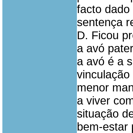
facto dado
sentença re
D. Ficou p
a avó pate
a avó é a s
vinculação
menor mani
a viver co
situação d
bem-estar 