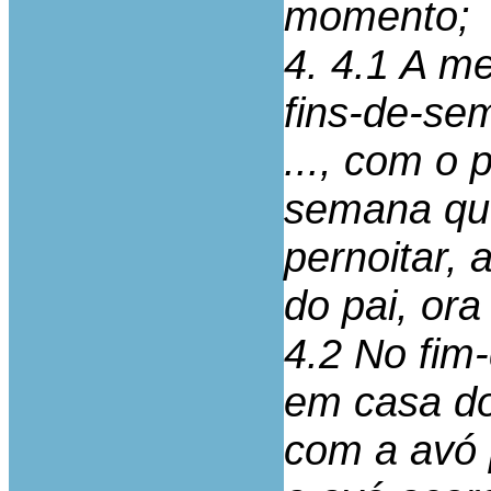
momento;
4. 4.1 A m
fins-de-se
..., com o 
semana que
pernoitar,
do pai, or
4.2 No fim
em casa do
com a avó 