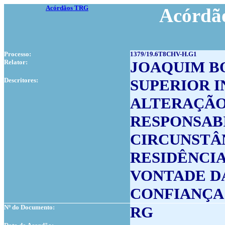
Acórdãos TRG
Acórdão
Processo:
1379/19.6T8CHV-H.G1
Relator:
JOAQUIM B
Descritores:
SUPERIOR I
ALTERAÇÃO
RESPONSAB
CIRCUNSTÂ
RESIDÊNCIA
VONTADE D
CONFIANÇA 
Nº do Documento:
RG