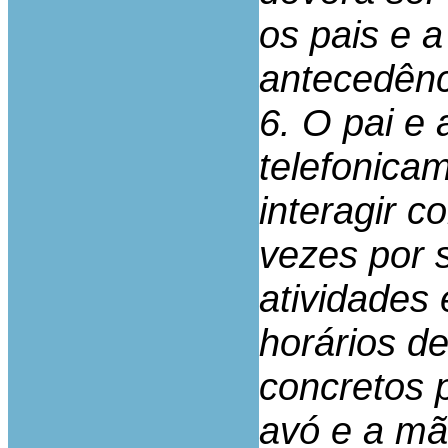
os pais e 
antecedênc
6. O pai e
telefonica
interagir 
vezes por 
atividades
horários d
concretos p
avó e a mã