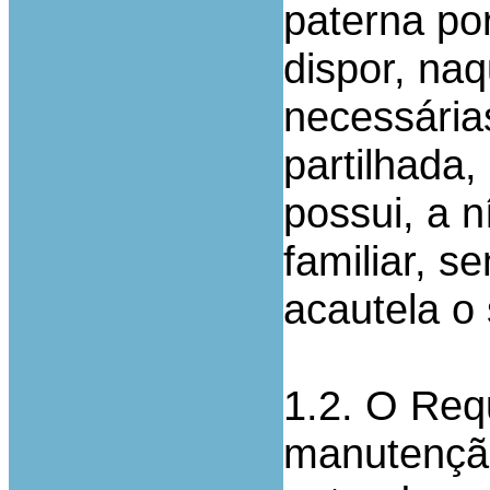
paterna por
dispor, na
necessárias
partilhada
possui, a n
familiar, 
acautela o 
1.2. O Req
manutenção