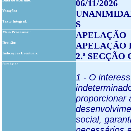
Data do Acordão:
06/11/2026
Votação:
UNANIMIDA
Texto Integral:
S
Meio Processual:
APELAÇÃO
Decisão:
APELAÇÃO 
Indicações Eventuais:
2.ª SECÇÃO
Sumário:
1 - O interes
indeterminad
proporcionar
desenvolvimen
social, garan
necessários 