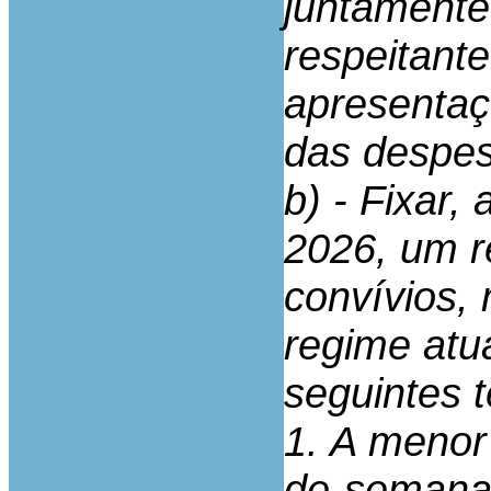
juntamente
respeitant
apresentaç
das despes
b) - Fixar,
2026, um r
convívios,
regime atu
seguintes 
1. A menor 
de-semana 