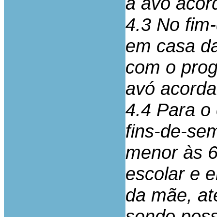
a avó acor
4.3 No fim
em casa da
com o prog
avó acorda
4.4 Para o
fins-de-sem
menor às 6ª
escolar e 
da mãe, at
sendo possí