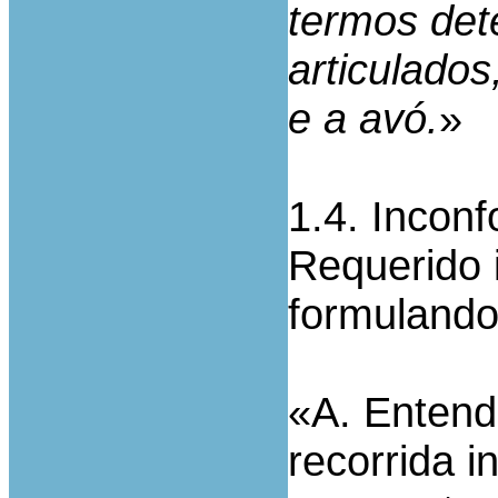
termos det
articulados
e a avó.
»
1.4. Incon
Requerido 
formulando
«A. Entend
recorrida i