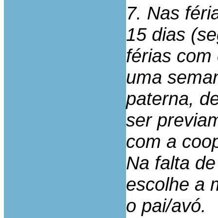
7. Nas fér
15 dias (se
férias com
uma seman
paterna, d
ser previa
com a coop
Na falta d
escolhe a 
o pai/avó.