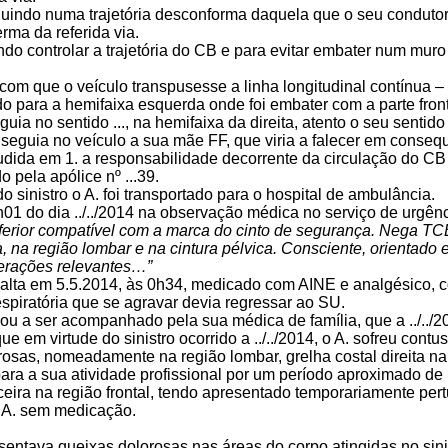
uindo numa trajetória desconforma daquela que o seu condutor p
rma da referida via.
do controlar a trajetória do CB e para evitar embater num muro 
om que o veículo transpusesse a linha longitudinal contínua – M
o para a hemifaixa esquerda onde foi embater com a parte front
guia no sentido ..., na hemifaixa da direita, atento o seu senti
 seguia no veículo a sua mãe FF, que viria a falecer em conse
udida em 1. a responsabilidade decorrente da circulação do CB 
o pela apólice nº ...39.
do sinistro o A. foi transportado para o hospital de ambulância.
01 do dia ../../2014 na observação médica no serviço de urgênci
erior compatível com a marca do cinto de segurança. Nega TCE, 
ita, na região lombar e na cintura pélvica. Consciente, orientad
terações relevantes…”
e alta em 5.5.2014, às 0h34, medicado com AINE e analgésico, c
espiratória que se agravar devia regressar ao SU.
ou a ser acompanhado pela sua médica de família, que a ../../2
que em virtude do sinistro ocorrido a ../../2014, o A. sofreu c
osas, nomeadamente na região lombar, grelha costal direita na 
para a sua atividade profissional por um período aproximado d
eira na região frontal, tendo apresentado temporariamente pertu
 A. sem medicação.
sentava queixas dolorosas nas áreas do corpo atingidas no sini