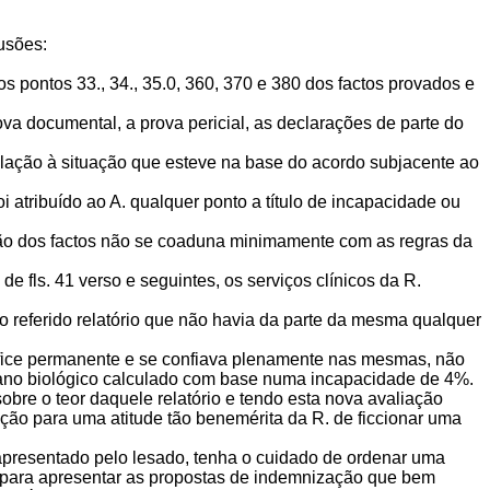
usões:
s pontos 33., 34., 35.0, 360, 370 e 380 dos factos provados e
va documental, a prova pericial, as declarações de parte do
elação à situação que esteve na base do acordo subjacente ao
foi atribuído ao A. qualquer ponto a título de incapacidade ou
ão dos factos não se coaduna minimamente com as regras da
 de fls. 41 verso e seguintes, os serviços clínicos da R.
o referido relatório que não havia da parte da mesma qualquer
défice permanente e se confiava plenamente nas mesmas, não
ano biológico calculado com base numa incapacidade de 4%.
bre o teor daquele relatório e tendo esta nova avaliação
ção para uma atitude tão benemérita da R. de ficcionar uma
apresentado pelo lesado, tenha o cuidado de ordenar uma
o para apresentar as propostas de indemnização que bem