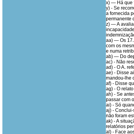
x) — Há que t
y) - Se reco
a fornecida p
permanente d
z) — A avali
incapacidade
indemnização
aa) — Os 17.
com os mesmo
e numa retrib
ab) — Do dep
ac) - Não re
ad) - O A. re
ae) - Disse a
mandou-lhe c
af) - Disse q
ag) - O relat
ah) - Se ant
passar com o
ai) - Só quan
aj) - Conclui
não foram es
ak) - A situa
relatórios pe
al) - Face a