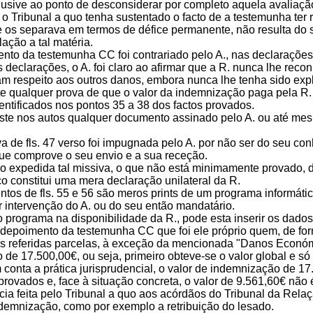
clusive ao ponto de desconsiderar por completo aquela avaliaç
 Tribunal a quo tenha sustentado o facto de a testemunha ter r
e os separava em termos de défice permanente, não resulta do
ação a tal matéria.
ento da testemunha CC foi contrariado pelo A., nas declarações
s declarações, o A. foi claro ao afirmar que a R. nunca lhe re
am respeito aos outros danos, embora nunca lhe tenha sido exp
ste qualquer prova de que o valor da indemnização paga pela R.
entificados nos pontos 35 a 38 dos factos provados.
ste nos autos qualquer documento assinado pelo A. ou até me
va de fls. 47 verso foi impugnada pelo A. por não ser do seu c
e comprove o seu envio e a sua receção.
do expedida tal missiva, o que não está minimamente provado, d
o constitui uma mera declaração unilateral da R.
tos de fls. 55 e 56 são meros prints de um programa informátic
 intervenção do A. ou do seu então mandatário.
 o programa na disponibilidade da R., pode esta inserir os dad
 depoimento da testemunha CC que foi ele próprio quem, de form
s referidas parcelas, à exceção da mencionada "Danos Económ
o de 17.500,00€, ou seja, primeiro obteve-se o valor global e 
m conta a prática jurisprudencial, o valor de indemnização de 
rovados e, face à situação concreta, o valor de 9.561,60€ não
ncia feita pelo Tribunal a quo aos acórdãos do Tribunal da Rel
ndemnização, como por exemplo a retribuição do lesado.