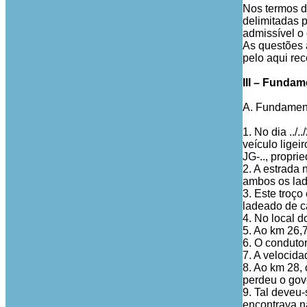
Nos termos do
delimitadas 
admissível o
As questões 
pelo aqui re
III – Funda
A. Fundament
1. No dia ../
veículo ligei
JG-.., propri
2. A estrada 
ambos os lado
3. Este troço
ladeado de c
4. No local d
5. Ao km 26,7
6. O condutor
7. A velocid
8. Ao km 28,
perdeu o gov
9. Tal deveu
encontrava na