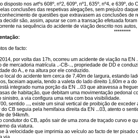
 disposto nos artºs 608º, nº2, 609º, nº1, 635º, nº4, e 639º, d
pelas conclusões das respetivas alegações, sem prejuízo daque
 conhecimento de questões que extravasem as conclusões de re
a decidir são, assim, apurar se com a transação efetuada foram
corrente na sequência do acidente de viação descrito nos auto
*********
mentação:
os de facto:
../2014, por volta das 17h, ocorreu um acidente de viação na EN ..
ro de mercadoria matrícula ..-CB-.., propriedade de DD e conduzi
edade do A., e na altura por ele conduzido.
no local do acidente tem cerca de 7,40m de largura, estando l
s, faceiam aquela, tendo a valeta do lado direito 1,60m e a do
 está integrado numa porção da EN ...03 que atravessa a freguesi
asas de habitação, que debitam uma movimentação pedonal con
o sinistro, a via configura uma reta com boa visibilidade.
00, sentido ..., existe um sinal vertical de proibição de excede
 do CB seguia pela hemifaixa direita da EN ...03, atento o sentido
ade de 94km/h.
 o condutor do CB, após sair de uma zona de traçado curvo e q
erno da viatura.
-se à velocidade que imprimia ao veículo ao facto de ter pisad
 via.