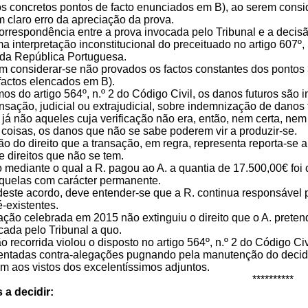
os concretos pontos de facto enunciados em B), ao serem con
m claro erro da apreciação da prova.
correspondência entre a prova invocada pelo Tribunal e a decis
a interpretação inconstitucional do preceituado no artigo 607º, 
 da República Portuguesa.
m considerar-se não provados os factos constantes dos pontos 33
factos elencados em B).
mos do artigo 564º, n.º 2 do Código Civil, os danos futuros são
nsação, judicial ou extrajudicial, sobre indemnização de danos
e já não aqueles cuja verificação não era, então, nem certa, nem
 coisas, os danos que não se sabe poderem vir a produzir-se.
ção do direito que a transação, em regra, representa reporta-se a
re direitos que não se tem.
do mediante o qual a R. pagou ao A. a quantia de 17.500,00€ fo
quelas com carácter permanente.
 deste acordo, deve entender-se que a R. continua responsável 
-existentes.
ação celebrada em 2015 não extinguiu o direito que o A. preten
icada pelo Tribunal a quo.
ão recorrida violou o disposto no artigo 564º, n.º 2 do Código Civ
ntadas contra-alegações pugnando pela manutenção do decid
am aos vistos dos excelentíssimos adjuntos.
**********
 a decidir: