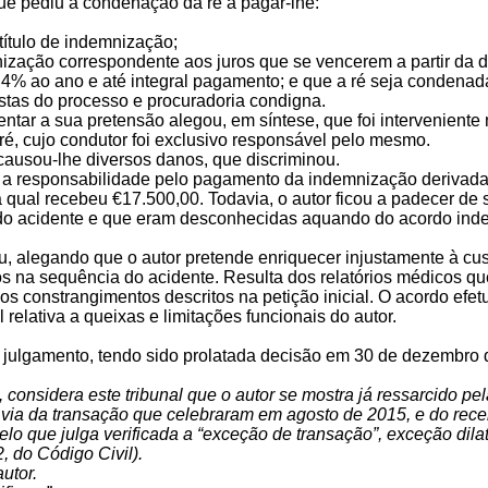
 pediu a condenação da ré a pagar-lhe:
título de indemnização;
ização correspondente aos juros que se vencerem a partir da da
e 4% ao ano e até integral pagamento; e que a ré seja condenad
ustas do processo e procuradoria condigna.
ntar a sua pretensão alegou, em síntese, que foi interveniente
ré, cujo condutor foi exclusivo responsável pelo mesmo.
 causou-lhe diversos danos, que discriminou.
 a responsabilidade pelo pagamento da indemnização derivada do
 qual recebeu €17.500,00. Todavia, o autor ficou a padecer de
do acidente e que eram desconhecidas aquando do acordo indem
u, alegando que o autor pretende enriquecer injustamente à cus
s na sequência do acidente. Resulta dos relatórios médicos que
os constrangimentos descritos na petição inicial. O acordo efe
al relativa a queixas e limitações funcionais do autor.
o julgamento, tendo sido prolatada decisão em 30 de dezembro d
 considera este tribunal que o autor se mostra já ressarcido pel
or via da transação que celebraram em agosto de 2015, e do rec
lo que julga verificada a “exceção de transação”, exceção dila
2, do Código Civil).
utor.