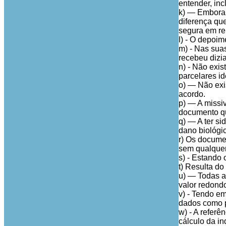
entender, in
k) — Embora o
diferença qu
segura em rel
l) - O depoim
m) - Nas sua
recebeu dizi
n) - Não exi
parcelares id
o) — Não exi
acordo.
p) — A missi
documento qu
q) — A ter si
dano biológic
r) Os documen
sem qualquer
s) - Estando
t) Resulta do
u) — Todas a
valor redond
v) - Tendo e
dados como p
w) - A referê
cálculo da i