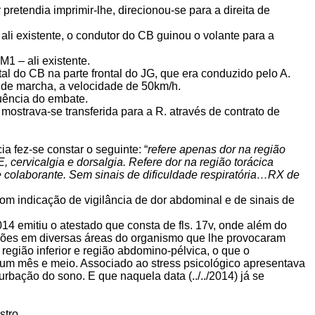
retendia imprimir-lhe, direcionou-se para a direita de
ali existente, o condutor do CB guinou o volante para a
1 – ali existente.
al do CB na parte frontal do JG, que era conduzido pelo A.
do de marcha, a velocidade de 50km/h.
quência do embate.
mostrava-se transferida para a R. através de contrato de
a fez-se constar o seguinte: “
refere apenas dor na região
cervicalgia e dorsalgia. Refere dor na região torácica
o e colaborante. Sem sinais de dificuldade respiratória…RX de
om indicação de vigilância de dor abdominal e de sinais de
014 emitiu o atestado que consta de fls. 17v, onde além do
ontusões em diversas áreas do organismo que lhe provocaram
região inferior e região abdomino-pélvica, o que o
e um mês e meio. Associado ao stress psicológico apresentava
rbação do sono. E que naquela data (../../2014) já se
stro.