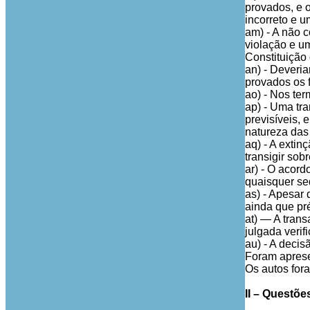
provados, e 
incorreto e u
am) - A não 
violação e um
Constituição
an) - Deveria
provados os 
ao) - Nos ter
ap) - Uma tra
previsíveis, 
natureza das
aq) - A extin
transigir sob
ar) - O acor
quaisquer se
as) - Apesar
ainda que pré
at) — A trans
julgada verif
au) - A decis
Foram aprese
Os autos for
II – Questões