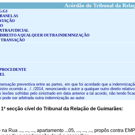
Acórdão do Tribunal da Rela
G.G1
ABANELAS
 VIAÇÃO
ÃO
XTRAJUDICIAL
 DIREITO A QUALQUER OUTRA INDEMNIZAÇÃO
 TRANSAÇÃO
MPROCEDENTE
VEL
transação preventiva entre as partes, em que foi acordado que a indemnização
nistro ocorrido a ../../2014, renunciando o autor a qualquer outro direito rel
 lesões sofridas pelo sinistrado em data anterior a tal acordo, não tendo fi
o pode ser arbitrada outra indemnização ao autor.
1ª secção cível do Tribunal da Relação de Guimarães:
:
na Rua ..., ..., ..., apartamento ...05, ..., ..., ..., propôs con