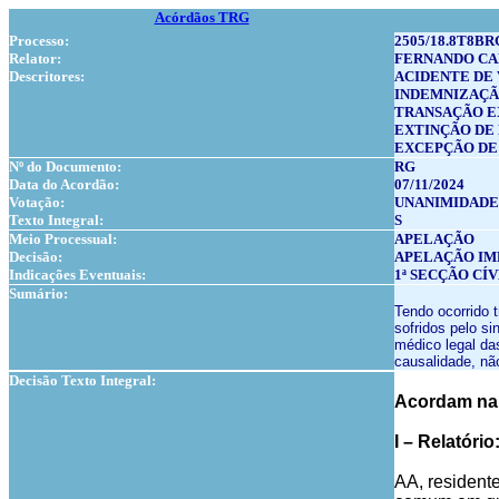
Acórdãos TRG
Processo:
2505/18.8T8BR
Relator:
FERNANDO C
Descritores:
ACIDENTE DE
INDEMNIZAÇ
TRANSAÇÃO E
EXTINÇÃO DE
EXCEPÇÃO DE
Nº do Documento:
RG
Data do Acordão:
07/11/2024
Votação:
UNANIMIDADE
Texto Integral:
S
Meio Processual:
APELAÇÃO
Decisão:
APELAÇÃO I
Indicações Eventuais:
1ª SECÇÃO CÍ
Sumário:
Tendo ocorrido 
sofridos pelo si
médico legal das
causalidade, nã
Decisão Texto Integral:
Acordam na 
I – Relatório
AA, residente 