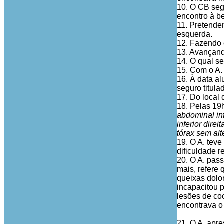
10. O CB seg
encontro à be
11. Pretenden
esquerda.
12. Fazendo c
13. Avançand
14. O qual se
15. Com o A.
16. À data al
seguro titulad
17. Do local 
18. Pelas 19h
abdominal inf
inferior dire
tórax sem al
19. O A. tev
dificuldade r
20. O A. pass
mais, refere 
queixas dolor
incapacitou 
lesões de coc
encontrava o
21. O A. apre