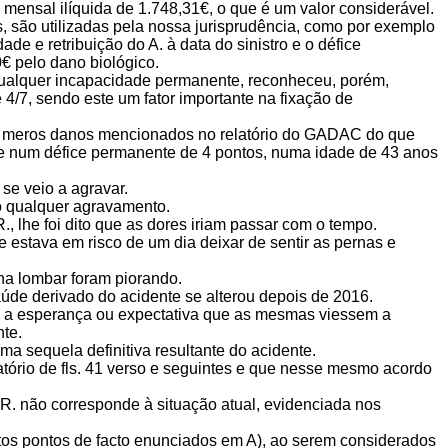
o mensal ilíquida de 1.748,31€, o que é um valor considerável.
, são utilizadas pela nossa jurisprudência, como por exemplo
de e retribuição do A. à data do sinistro e o défice
 pelo dano biológico.
qualquer incapacidade permanente, reconheceu, porém,
 4/7, sendo este um fator importante na fixação de
s meros danos mencionados no relatório do GADAC do que
 num défice permanente de 4 pontos, numa idade de 43 anos
se veio a agravar.
do qualquer agravamento.
R., lhe foi dito que as dores iriam passar com o tempo.
e estava em risco de um dia deixar de sentir as pernas e
ona lombar foram piorando.
saúde derivado do acidente se alterou depois de 2016.
inha a esperança ou expectativa que as mesmas viessem a
nte.
ma sequela definitiva resultante do acidente.
latório de fls. 41 verso e seguintes e que nesse mesmo acordo
 R. não corresponde à situação atual, evidenciada nos
etos pontos de facto enunciados em A), ao serem considerados