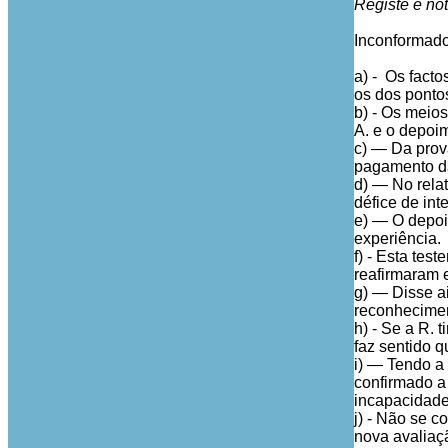
Registe e not
Inconformado
a) - Os facto
os dos ponto
b) - Os meio
A. e o depoi
c) — Da prov
pagamento da
d) — No relat
défice de int
e) — O depoi
experiência.
f) - Esta tes
reafirmaram 
g) — Disse a
reconhecimen
h) - Se a R.
faz sentido 
i) — Tendo a
confirmado a
incapacidade
j) - Não se 
nova avaliaç