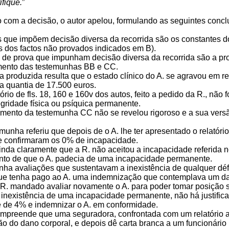
ifique.
”
 com a decisão, o autor apelou, formulando as seguintes concl
s que impõem decisão diversa da recorrida são os constantes do
s dos factos não provados indicados em B).
s de prova que impunham decisão diversa da recorrida são a pro
mento das testemunhas BB e CC.
a produzida resulta que o estado clínico do A. se agravou em r
 quantia de 17.500 euros.
ório de fls. 18, 160 e 160v dos autos, feito a pedido da R., não 
egridade física ou psíquica permanente.
mento da testemunha CC não se revelou rigoroso e a sua vers
temunha referiu que depois de o A. lhe ter apresentado o relatório
e confirmaram os 0% de incapacidade.
inda claramente que a R. não aceitou a incapacidade referida n
to de que o A. padecia de uma incapacidade permanente.
 tinha avaliações que sustentavam a inexistência de qualquer 
que tenha pago ao A. uma indemnização que contemplava um d
 R. mandado avaliar novamente o A. para poder tomar posição so
 inexistência de uma incapacidade permanente, não há justifica
 de 4% e indemnizar o A. em conformidade.
compreende que uma seguradora, confrontada com um relatório 
ão do dano corporal, e depois dê carta branca a um funcionári