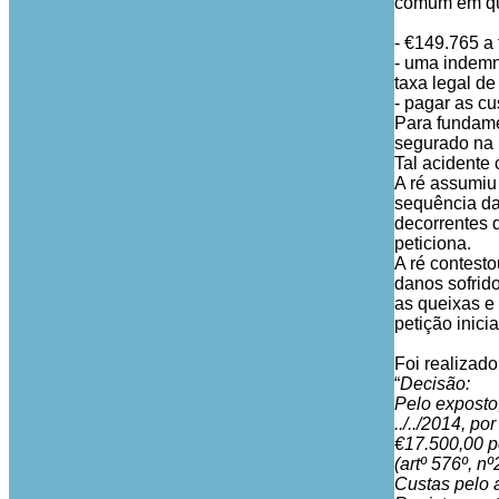
comum em que
- €149.765 a 
- uma indemn
taxa legal d
- pagar as c
Para fundame
segurado na 
Tal acidente
A ré assumiu
sequência da
decorrentes 
peticiona.
A ré contesto
danos sofrido
as queixas e 
petição inici
Foi realizad
“
Decisão:
Pelo exposto,
../../2014, p
€17.500,00 pe
(artº 576º, nº
Custas pelo a