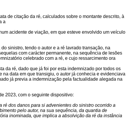
ta de citação da ré, calculados sobre o montante descrito, à
a a
 num acidente de viação, em que esteve envolvido um veículo
 sinistro, tendo o autor e a ré lavrado transação, na
 sequelas com carácter permanente, na sequência de lesões
nizatório celebrado com a ré, e cujo ressarcimento ora
ta da ré, dado que já foi por esta indemnizado por todos os
 na data em que transigiu, o autor já conhecia e evidenciava
tuado já previa a indemnização pela factualidade alegada na
e 2023, com o seguinte dispositivo:
a ré dos danos para si advenientes do sinistro ocorrido a
ebimento pelo autor, na sua sequência, da quantia de
tória inominada, que implica a absolvição da ré da instância