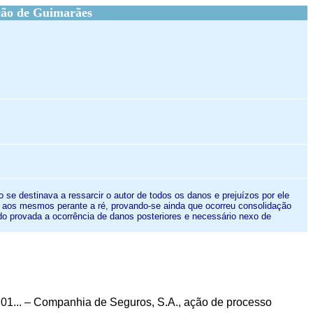
ção de Guimarães
 se destinava a ressarcir o autor de todos os danos e prejuízos por ele
ativo aos mesmos perante a ré, provando-se ainda que ocorreu consolidação
cado provada a ocorrência de danos posteriores e necessário nexo de
tra EMP01... – Companhia de Seguros, S.A., ação de processo