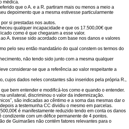
ão médica.
eferido que o A. e a R. partiram mais ou menos a meio a
 seu depoimento que a mesma estivesse particularmente
 por si prestadas nos autos.
conheceu qualquer incapacidade e que os 17.500,00€ que
licado como é que chegaram a esse valor.
 ao A. tivesse sido acordado com base nos danos e valores
smo pelo seu então mandatário do qual constem os termos do
onhecimento, não tendo sido junto com a mesma qualquer
eve considerar-se que a referência ao valor respeitante a
o, cujos dados neles constantes são inseridos pela própria R.,
os que bem entender e modificá-los como e quando o entender.
a unilateral, discriminou o valor da indemnização.
icos", são indicadas ao cêntimo e a soma das mesmas dar o
só depois a testemunha CC dividiu o mesmo em parcelas.
17.500,00€ é manifestamente reduzido tendo em conta os danos
 é condizente com um défice permanente de 4 pontos.
ação de Guimarães não contém fatores relevantes para o