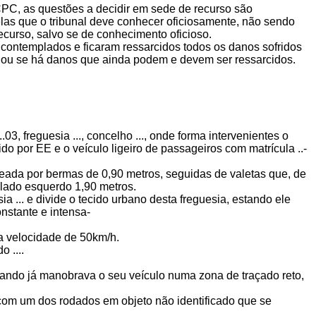
o CPC, as questões a decidir em sede de recurso são
las que o tribunal deve conhecer oficiosamente, não sendo
curso, salvo se de conhecimento oficioso.
 contemplados e ficaram ressarcidos todos os danos sofridos
s, ou se há danos que ainda podem e devem ser ressarcidos.
.03, freguesia ..., concelho ..., onde forma intervenientes o
do por EE e o veículo ligeiro de passageiros com matrícula ..-
adeada por bermas de 0,90 metros, seguidas de valetas que, de
 lado esquerdo 1,90 metros.
a ... e divide o tecido urbano desta freguesia, estando ele
stante e intensa-
r a velocidade de 50km/h.
 ....
uando já manobrava o seu veículo numa zona de traçado reto,
o com um dos rodados em objeto não identificado que se