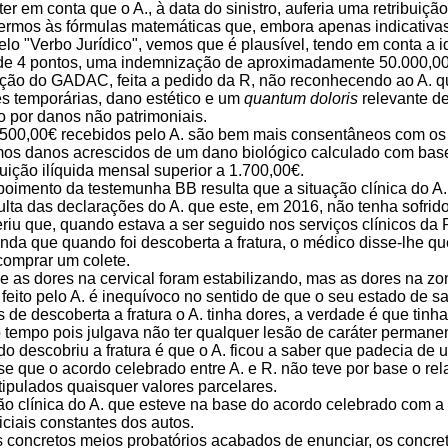
er em conta que o A., à data do sinistro, auferia uma retribuiçã
rrermos às fórmulas matemáticas que, embora apenas indicativas
elo "Verbo Jurídico", vemos que é plausível, tendo em conta a ida
e 4 pontos, uma indemnização de aproximadamente 50.000,00€
ação do GADAC, feita a pedido da R, não reconhecendo ao A. 
s temporárias, dano estético e um
quantum doloris
relevante de
 por danos não patrimoniais.
500,00€ recebidos pelo A. são bem mais consentâneos com o
s danos acrescidos de um dano biológico calculado com base
uição ilíquida mensal superior a 1.700,00€.
oimento da testemunha BB resulta que a situação clínica do A. 
sulta das declarações do A. que este, em 2016, não tenha sofri
feriu que, quando estava a ser seguido nos serviços clínicos da 
inda que quando foi descoberta a fratura, o médico disse-lhe qu
omprar um colete.
ue as dores na cervical foram estabilizando, mas as dores na z
o feito pelo A. é inequívoco no sentido de que o seu estado de 
es de descoberta a fratura o A. tinha dores, a verdade é que t
 tempo pois julgava não ter qualquer lesão de caráter permane
do descobriu a fratura é que o A. ficou a saber que padecia de u
-se que o acordo celebrado entre A. e R. não teve por base o re
tipulados quaisquer valores parcelares.
ção clínica do A. que esteve na base do acordo celebrado com a
riciais constantes dos autos.
os concretos meios probatórios acabados de enunciar, os concr