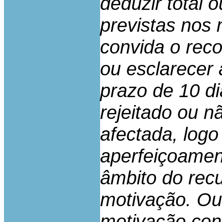
deduzir total 
previstas nos n
convida o reco
ou esclarecer
prazo de 10 di
rejeitado ou n
afectada, logo
aperfeiçoamen
âmbito do recu
motivação. Ou 
motivação cons