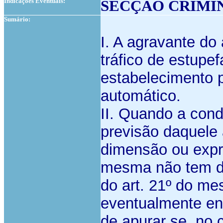
Indicações Eventuais:
SECÇÃO CRIMI
Sumário:
I. A agravante do 
tráfico de estupe
estabelecimento p
automático.
II. Quando a con
previsão daquele a
dimensão ou expr
mesma não tem de
do art. 21º do m
eventualmente en
de apurar se, no 