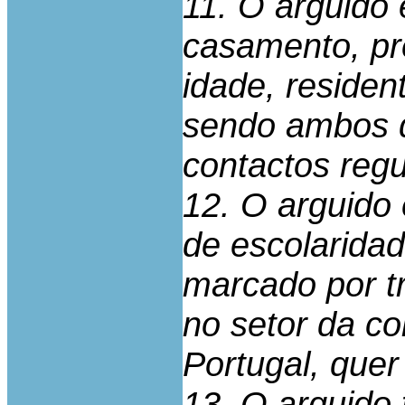
11. O arguido 
casamento, p
idade, reside
sendo ambos d
contactos regu
12. O arguido 
de escolaridad
marcado por t
no setor da co
Portugal, que
13. O arguido 