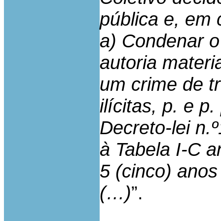
pública e, em
a) Condenar o
autoria mater
um crime de tr
ilícitas, p. e p
Decreto-lei n.
à Tabela I-C a
5 (cinco) anos 
(…)
”.