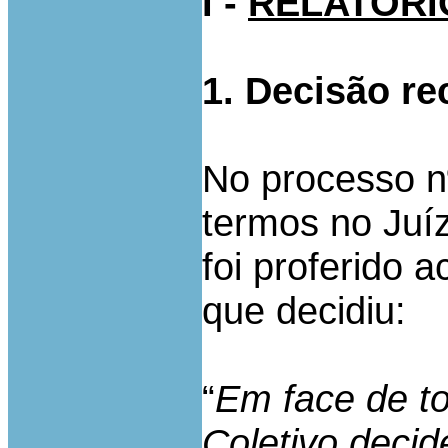
I -
RELATÓRI
1. Decisão re
No processo n
termos no Juíz
foi proferido 
que decidiu:
“
Em face de to
Coletivo decid