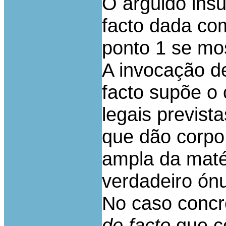
O arguido insu
facto dada co
ponto 1 se mos
A invocação d
facto supõe o
legais previst
que dão corp
ampla da maté
verdadeiro ónu
No caso concre
de facto
que c