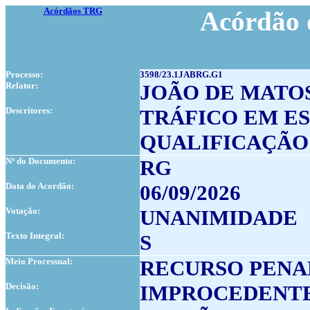
Acórdãos TRG
Acórdão 
Processo:
3598/23.1JABRG.G1
Relator:
JOÃO DE MATO
Descritores:
TRÁFICO EM E
QUALIFICAÇÃO
Nº do Documento:
RG
Data do Acordão:
06/09/2026
Votação:
UNANIMIDADE
Texto Integral:
S
Meio Processual:
RECURSO PENA
Decisão:
IMPROCEDENT