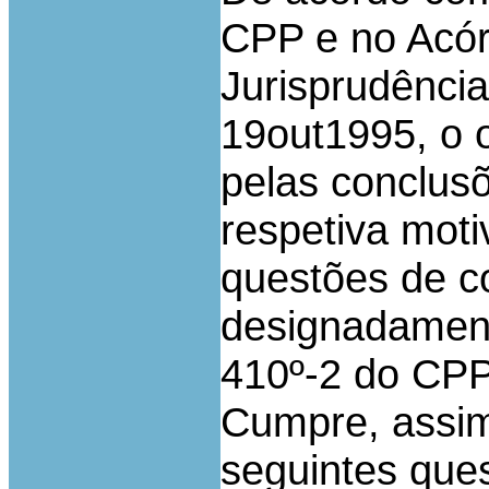
CPP e no Acór
Jurisprudência
19out1995, o o
pelas conclusõ
respetiva moti
questões de c
designadamente
410º-2 do CPP
Cumpre, assim,
seguintes que