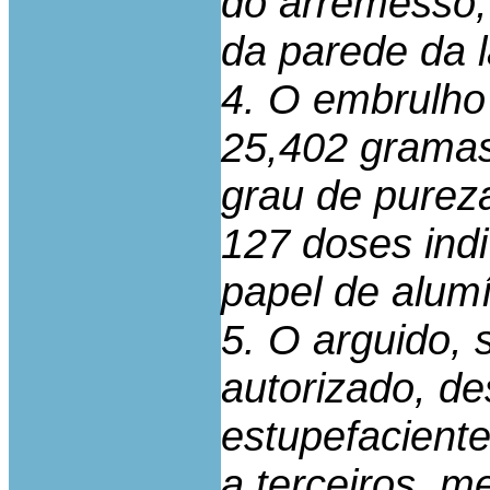
do arremesso, 
da parede da l
4. O embrulho 
25,402 gramas
grau de purez
127 doses indi
papel de alumí
5. O arguido, 
autorizado, de
estupefacient
a terceiros, m