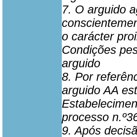
7. O arguido ag
conscientemen
o carácter pro
Condições pes
arguido
8. Por referên
arguido AA es
Estabeleciment
processo n.º
9. Após decis