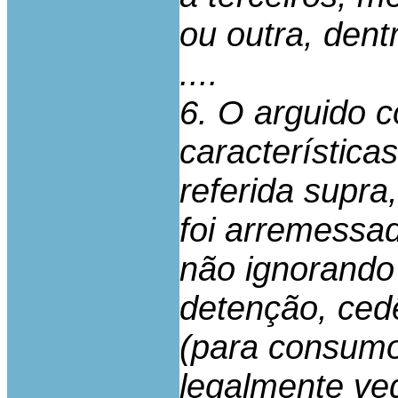
ou outra, dent
....
6. O arguido c
característica
referida supr
foi arremessad
não ignorando
detenção, cedê
(para consumo 
legalmente ve