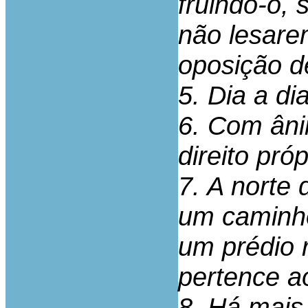
fruindo-o, 
não lesare
oposição d
5. Dia a di
6. Com âni
direito pró
7. A norte 
um caminho
um prédio r
pertence a
8. Há mais