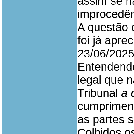
assim se n
improcedên
A questão 
foi já apr
23/06/2025
Entendendo
legal que n
Tribunal
a 
cumpriment
as partes 
Colhidos os