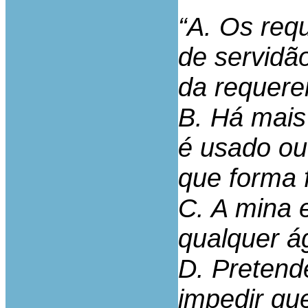
“A. Os req
de servidã
da requere
B. Há mais 
é usado ou
que forma f
C. A mina 
qualquer á
D. Pretend
impedir que