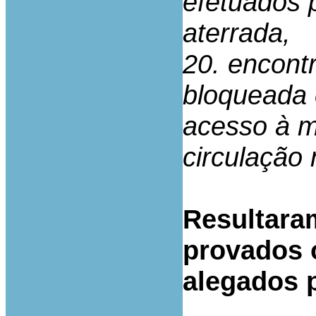
efetuados p
aterrada,
20. encont
bloqueada 
acesso à m
circulação 
Resultara
provados o
alegados p