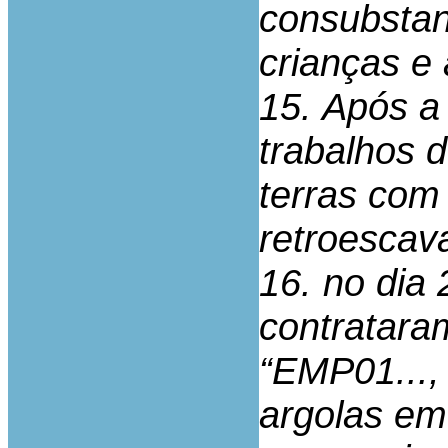
consubstan
crianças e 
15. Após a
trabalhos 
terras com
retroescav
16. no dia
contratara
“EMP01...,
argolas em