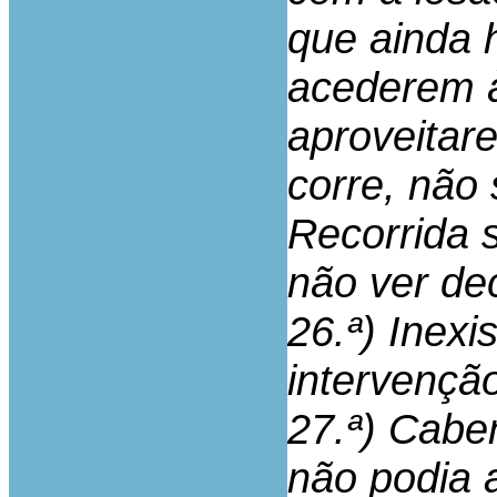
que ainda 
acederem à
aproveitar
corre, não 
Recorrida 
não ver de
26.ª) Inexi
intervenção
27.ª) Cabe
não podia 