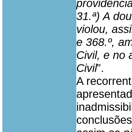
providência
31.ª) A do
violou, ass
e 368.º, a
Civil, e no
Civil
”.
A recorren
apresentad
inadmissibi
conclusões