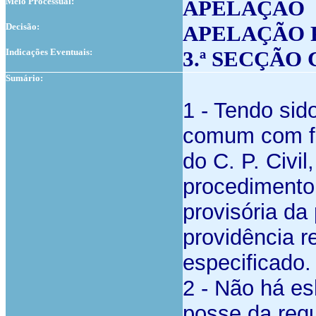
Meio Processual:
APELAÇÃO
Decisão:
APELAÇÃO 
Indicações Eventuais:
3.ª SECÇÃO
Sumário:
1 - Tendo sid
comum com fu
do C. P. Civi
procedimento 
provisória d
providência r
especificado.
2 - Não há e
posse da req