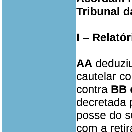
Tribunal 
I – Relatór
AA
deduziu
cautelar c
contra
BB 
decretada p
posse do s
com a reti