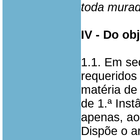
toda murad
IV - Do ob
1.1. Em se
requeridos
matéria de 
de 1.ª Inst
apenas, ao
Dispõe o ar