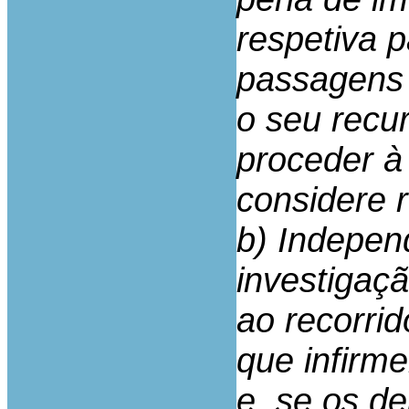
respetiva p
passagens 
o seu recu
proceder à
considere 
b) Indepen
investigaçã
ao recorri
que infirm
e, se os d