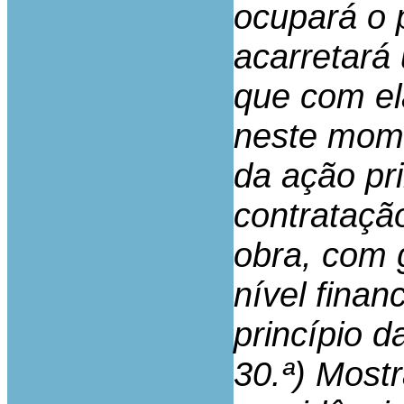
ocupará o p
acarretará
que com el
neste mome
da ação pri
contrataçã
obra, com 
nível finan
princípio d
30.ª) Mostr