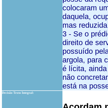
colocaram um
daquela, ocu
mas reduzida,
3 - Se o préd
direito de se
possuído pela
argola, para 
é lícita, ain
não concreta
está na posse
Decisão Texto Integral:
Acordam n