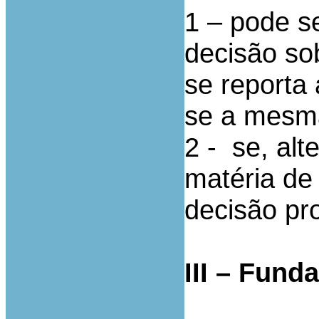
1 – pode s
decisão so
se reporta
se a mesma
2 - se, alt
matéria de
decisão pro
III – Fund