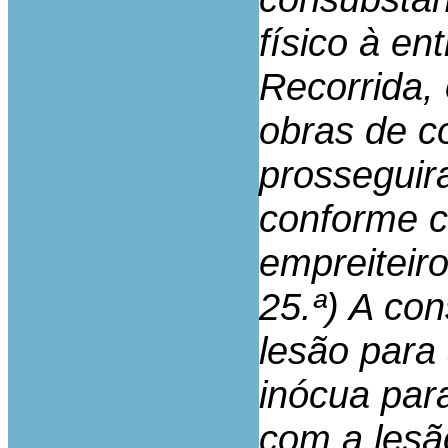
físico à en
Recorrida,
obras de c
prosseguir
conforme c
empreiteiro
25.ª) A con
lesão para
inócua par
com a lesã