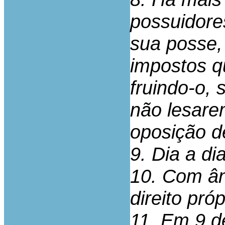
possuidore
sua posse,
impostos q
fruindo-o, 
não lesare
oposição d
9. Dia a di
10. Com ân
direito pró
11. Em 9 d