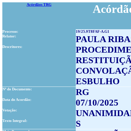
Acórdãos TRG
Acórdão
Processo:
19/25.9T8FAF-A.G1
Relator:
PAULA RIBA
Descritores:
PROCEDIM
RESTITUIÇÃ
CONVOLAÇ
ESBULHO
Nº do Documento:
RG
Data do Acordão:
07/10/2025
Votação:
UNANIMIDA
Texto Integral:
S