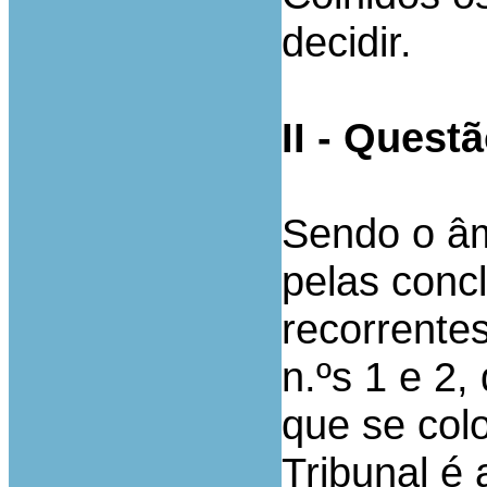
decidir.
II - Questã
Sendo o âm
pelas conc
recorrentes 
n.ºs 1 e 2,
que se col
Tribunal é 