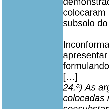
demonstrad
colocaram 
subsolo do
Inconforma
apresentar
formulando
[…]
24.ª) As a
colocadas 
consubstan