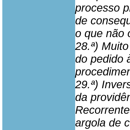
processo p
de consequ
o que não 
28.ª) Muit
do pedido 
procedimen
29.ª) Inve
da providê
Recorrente
argola de 