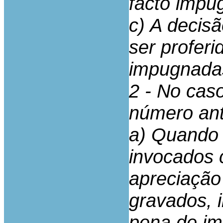
facto impu
c) A decis
ser proferi
impugnada
2 - No caso
número ant
a) Quando 
invocados 
apreciação
gravados, 
pena de im