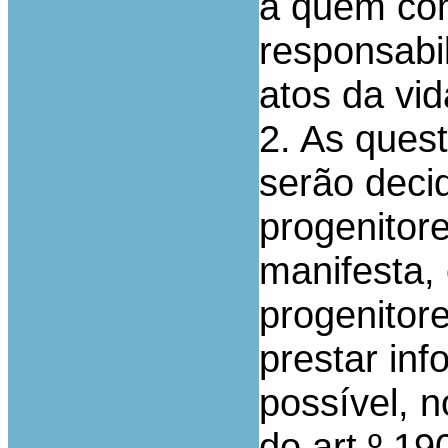
a quem com
responsabil
atos da vi
2. As quest
serão deci
progenitor
manifesta,
progenitor
prestar in
possível, n
do art.º 19