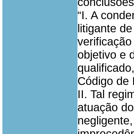
conclusões
“I. A cond
litigante 
verificaçã
objetivo e
qualificado
Código de 
II. Tal re
atuação do
negligente
improcedên