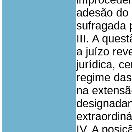
adesão do t
sufragada p
III. A que
a juízo re
jurídica, c
regime das
na extensã
designada
extraordiná
IV. A posi