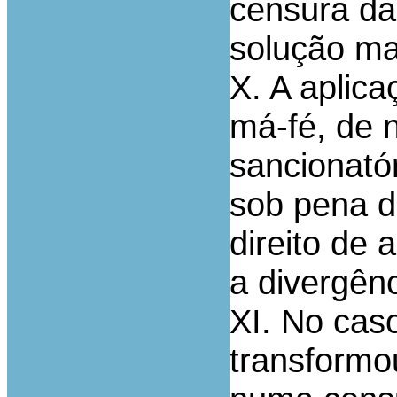
censura da
solução ma
X. A aplica
má-fé, de 
sancionatór
sob pena d
direito de 
a divergênc
XI. No caso
transformo