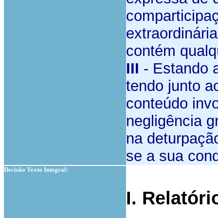
comparticipa
extraordinár
contém qualqu
III
- Estando a
tendo junto ao
conteúdo invo
negligência g
na deturpação
se a sua cond
Decisão Texto Integral:
I. Relatóri