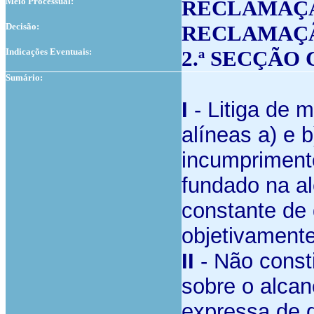
Meio Processual:
RECLAMAÇÃ
Decisão:
RECLAMAÇ
Indicações Eventuais:
2.ª SECÇÃO
Sumário:
I
- Litiga de m
alíneas a) e 
incumpriment
fundado na a
constante de 
objetivamente
II
- Não consti
sobre o alcan
expressa de q