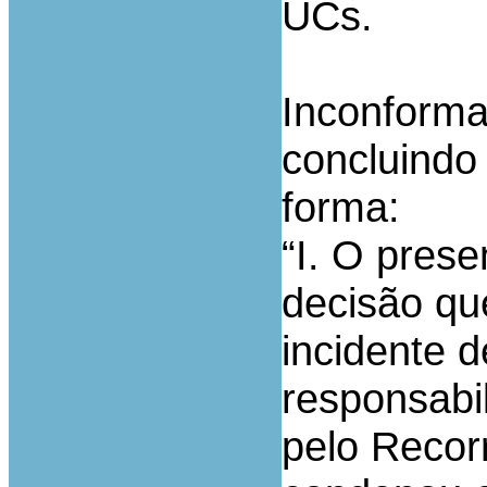
UCs.
Inconforma
concluindo
forma:
“I. O prese
decisão qu
incidente 
responsabi
pelo Recor