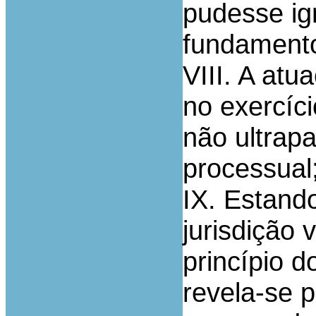
pudesse ig
fundamento
VIII. A atu
no exercíci
não ultrap
processual
IX. Estand
jurisdição 
princípio d
revela-se 