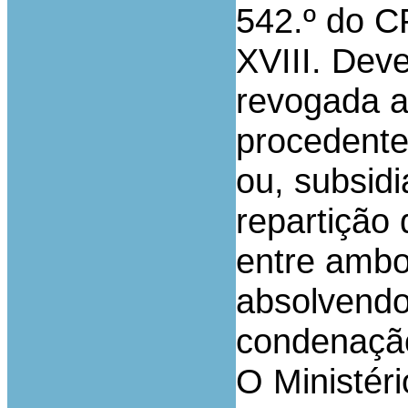
542.º do C
XVIII. Deve
revogada a
procedente
ou, subsid
repartição
entre ambo
absolvendo
condenação 
O
Ministér