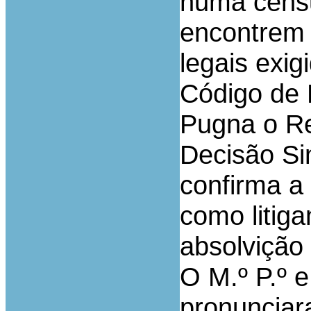
numa censu
encontrem 
legais exig
Código de 
Pugna o Re
Decisão Si
confirma a
como litiga
absolvição
O M.º P.º 
pronunciar