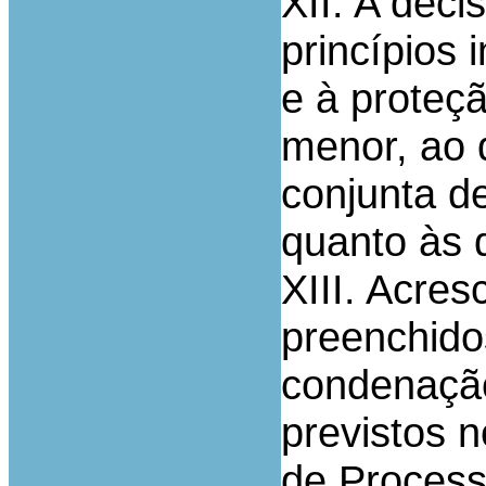
XII. A deci
princípios 
e à proteçã
menor, ao 
conjunta d
quanto às 
XIII. Acre
preenchido
condenação
previstos n
de Processo