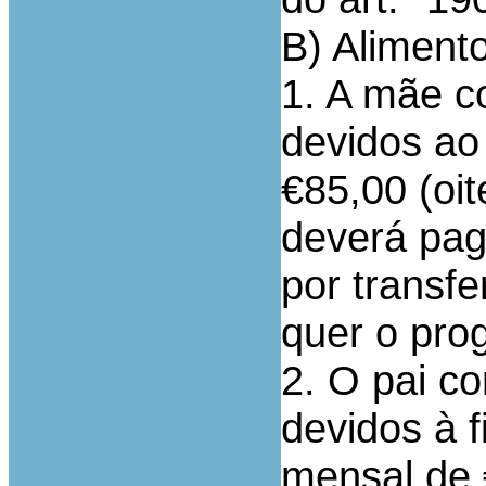
B) Aliment
1. A mãe co
devidos ao
€85,00 (oit
deverá pag
por transf
quer o prog
2. O pai co
devidos à f
mensal de €