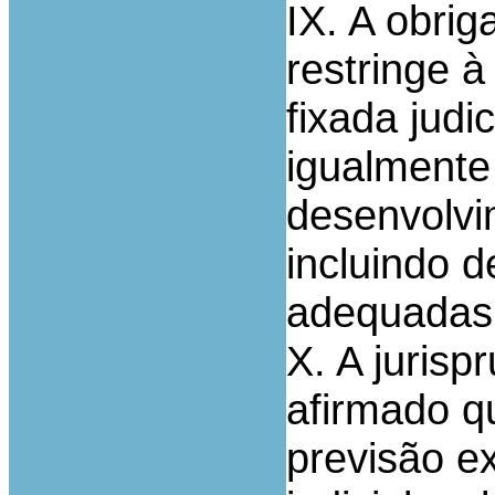
IX. A obri
restringe 
fixada jud
igualmente
desenvolvi
incluindo d
adequadas 
X. A juris
afirmado q
previsão e