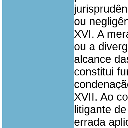
jurisprudê
ou negligên
XVI. A mer
ou a diverg
alcance da
constitui 
condenação
XVII. Ao c
litigante d
errada apli