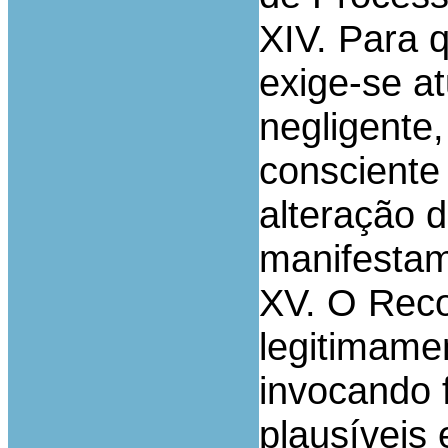
XIV. Para q
exige-se a
negligente
consciente
alteração 
manifestam
XV. O Reco
legitimamen
invocando 
plausíveis 