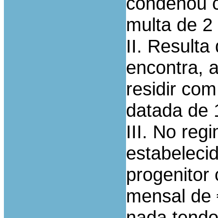
condenou c
multa de 2
II. Result
encontra, 
residir co
datada de 
III. No reg
estabeleci
progenitor 
mensal de €
nada tendo