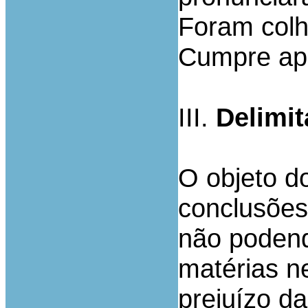
Foram colhi
Cumpre apre
III.
Delimi
O objeto do
conclusões
não podend
matérias n
prejuízo d