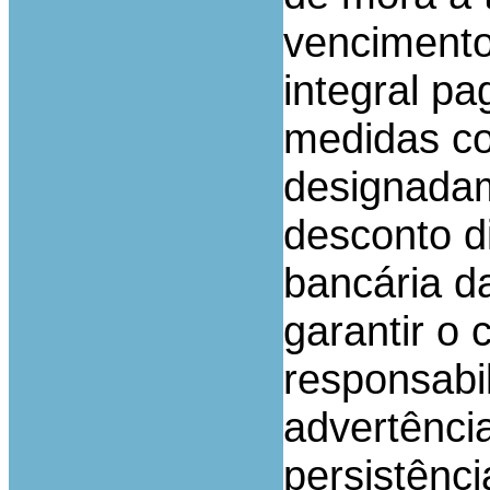
vencimento
integral p
medidas co
designadam
desconto d
bancária d
garantir o
responsabil
advertênci
persistênc