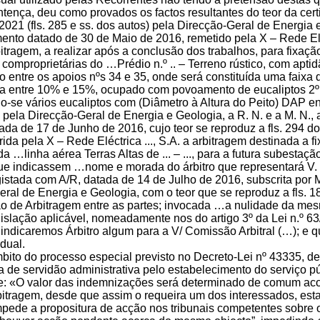
tença, deu como provados os factos resultantes do teor da cer
021 (fls. 285 e ss. dos autos) pela Direcção-Geral de Energia 
ento datado de 30 de Maio de 2016, remetido pela X – Rede Eléct
itragem, a realizar após a conclusão dos trabalhos, para fixação
comproprietárias do …Prédio n.º .. – Terreno rústico, com aptidão
 entre os apoios nºs 34 e 35, onde será constituída uma faixa
 entre 10% e 15%, ocupado com povoamento de eucaliptos 2º c
o-se vários eucaliptos com (Diâmetro à Altura do Peito) DAP en
 pela Direcção-Geral de Energia e Geologia, a R. N. e a M. N., a
tada de 17 de Junho de 2016, cujo teor se reproduz a fls. 294 d
rida pela X – Rede Eléctrica ..., S.A. a arbitragem destinada a
da …linha aérea Terras Altas de ... – ..., para a futura subestaç
que indicassem …nome e morada do árbitro que representará V. E
gistada com A/R, datada de 14 de Julho de 2016, subscrita por 
ral de Energia e Geologia, com o teor que se reproduz a fls. 18
 de Arbitragem entre as partes; invocada …a nulidade da mes
egislação aplicável, nomeadamente nos do artigo 3º da Lei n.º
indicaremos Árbitro algum para a V/ Comissão Arbitral (…); e q
dual.
bito do processo especial previsto no Decreto-Lei nº 43335, 
de servidão administrativa pelo estabelecimento do serviço pú
ue: «O valor das indemnizações será determinado de comum acord
rbitragem, desde que assim o requeira um dos interessados, est
pede a propositura de acção nos tribunais competentes sobre o 