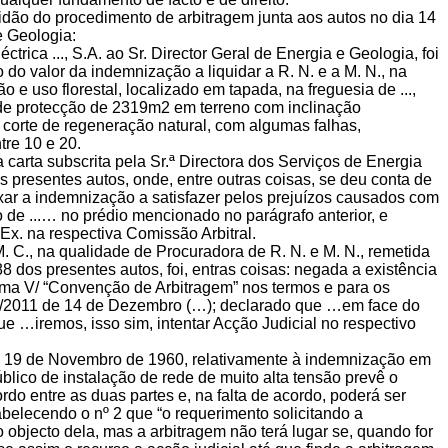
tidão do procedimento de arbitragem junta aos autos no dia 14
e Geologia:
rica ..., S.A. ao Sr. Director Geral de Energia e Geologia, foi
 do valor da indemnização a liquidar a R. N. e a M. N., na
 e uso florestal, localizado em tapada, na freguesia de ...,
 de protecção de 2319m2 em terreno com inclinação
orte de regeneração natural, com algumas falhas,
tre 10 e 20.
 carta subscrita pela Sr.ª Directora dos Serviços de Energia
os presentes autos, onde, entre outras coisas, se deu conta de
 fixar a indemnização a satisfazer pelos prejuízos causados com
ão de ...… no prédio mencionado no parágrafo anterior, e
x. na respectiva Comissão Arbitral.
M. C., na qualidade de Procuradora de R. N. e M. N., remetida
8 dos presentes autos, foi, entras coisas: negada a existência
ma V/ “Convenção de Arbitragem” nos termos e para os
 63/2011 de 14 de Dezembro (…); declarado que …em face do
ue …iremos, isso sim, intentar Acção Judicial no respectivo
de 19 de Novembro de 1960, relativamente à indemnização em
blico de instalação de rede de muito alta tensão prevê o
o entre as duas partes e, na falta de acordo, poderá ser
abelecendo o nº 2 que “o requerimento solicitando a
objecto dela, mas a arbitragem não terá lugar se, quando for