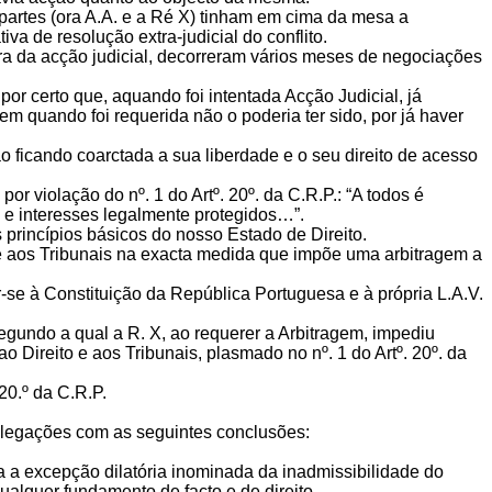
 partes (ora A.A. e a Ré X) tinham em cima da mesa a
va de resolução extra-judicial do conflito.
ra da acção judicial, decorreram vários meses de negociações
por certo que, aquando foi intentada Acção Judicial, já
 quando foi requerida não o poderia ter sido, por já haver
o ficando coarctada a sua liberdade e o seu direito de acesso
or violação do nº. 1 do Artº. 20º. da C.R.P.: “A todos é
s e interesses legalmente protegidos…”.
s princípios básicos do nosso Estado de Direito.
o e aos Tribunais na exacta medida que impõe uma arbitragem a
r-se à Constituição da República Portuguesa e à própria L.A.V.
segundo a qual a R. X, ao requerer a Arbitragem, impediu
 Direito e aos Tribunais, plasmado no nº. 1 do Artº. 20º. da
20.º da C.R.P.
alegações com as seguintes conclusões:
a a excepção dilatória inominada da inadmissibilidade do
alquer fundamento de facto e de direito.