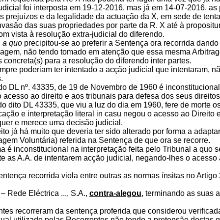
dicial foi interposta em 19-12-2016, mas já em 14-07-2016, as
 prejuízos e da legalidade da actuação da X, em sede de tentati
vasão das suas propriedades por parte da R. X até à propositu
com vista à resolução extra-judicial do diferendo.
l
a quo
precipitou-se ao preferir a Sentença ora recorrida dando 
tragem, não tendo tomado em atenção que essa mesma Arbitragem
concreta(s) para a resolução do diferendo inter partes.
mpre poderiam ter intentado a acção judicial que intentaram, nã
.
do DL nº. 43335, de 19 de Novembro de 1960 é inconstitucional p
acesso ao direito e aos tribunais para defesa dos seus direito
do dito DL 43335, que viu a luz do dia em 1960, fere de morte o
cação e interpretação literal in casu negou o acesso ao Direit
uer e merece uma decisão judicial.
ito já há muito que deveria ter sido alterado por forma a adapta
ragem Voluntária) referida na Sentença de que ora se recorre.
 é inconstitucional na interpretação feita pelo Tribunal a quo 
 as A.A. de intentarem acção judicial, negando-lhes o acesso ao
tença recorrida viola entre outras as normas ínsitas no Artigo 
 – Rede Eléctrica ..., S.A.,
contra-alegou
, terminando as suas 
tes recorreram da sentença proferida que considerou verificad
al utilizado pelas Recorrentes não tendo a pretensão destas qu