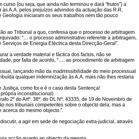
curso (ou seja, que ainda não terminou e dará “frutos”) a
ir às A.A. pelos prejuízos advindos da actuação das R.R.
e Geologia iniciaram os seus trabalhos nem tão pouco
ão ao Tribunal a quo, confessa que o processo de arbitragem
quivado: “… o processo administrativo referente a arbitragem,
 Serviços de Energia Eléctrica desta Direcção-Geral”.
rar a verdade material e fáctica dos factos, não se
dade, por falta de acordo, “…. ao procedimento de arbitragem
essual, lançando mão da inadmissibilidade do meio processual
ribuída qualquer indemnização às A.A. mais não lhes restaria
ustiça, como foi e é o caso desta Sentença!
rópria inconstitucional)
rafo 2º do Artº. 38º. do DL Nº. 43335, de 19 de Novembro de
ão nos tribunais competentes sobre o objecto dela, mas a
te acerca do mesmo objecto.”.
iscutir, a agir em sede de negociação extra-judicial, através
havia acção quanto ao objecto da mesma.