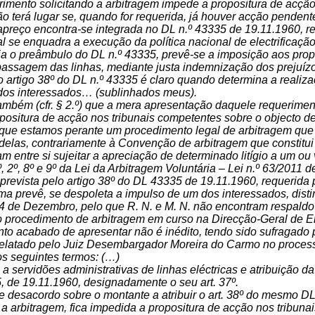
rimento solicitando a arbitragem impede a propositura de acção
ão terá lugar se, quando for requerida, já houver acção penden
preço encontra-se integrada no DL n.º 43335 de 19.11.1960, reg
l se enquadra a execução da política nacional de electrificação
 o preâmbulo do DL n.º 43335, prevê-se a imposição aos propri
passagem das linhas, mediante justa indemnização dos prejuíz
o artigo 38º do DL n.º 43335 é claro quando determina a reali
dos interessados… (sublinhados meus).
também (cfr. § 2.º) que a mera apresentação daquele requerimen
positura de acção nos tribunais competentes sobre o objecto d
a que estamos perante um procedimento legal de arbitragem que 
las, contrariamente à Convenção de arbitragem que constitui ac
m entre si sujeitar a apreciação de determinado litígio a um o
 1º, 2º, 8º e 9º da Lei da Arbitragem Voluntária – Lei n.º 63/2011
prevista pelo artigo 38º do DL 43335 de 19.11.1960, requerida 
ma prevê, se despoleta a impulso de um dos interessados, distin
4 de Dezembro, pelo que R. N. e M. N. não encontram respaldo 
o procedimento de arbitragem em curso na Direcção-Geral de E
to acabado de apresentar não é inédito, tendo sido sufragado
relatado pelo Juiz Desembargador Moreira do Carmo no process
os seguintes termos: (…)
 a servidões administrativas de linhas eléctricas e atribuição
, de 19.11.1960, designadamente o seu art. 37º.
 desacordo sobre o montante a atribuir o art. 38º do mesmo DL 
a arbitragem, fica impedida a propositura de acção nos tribuna