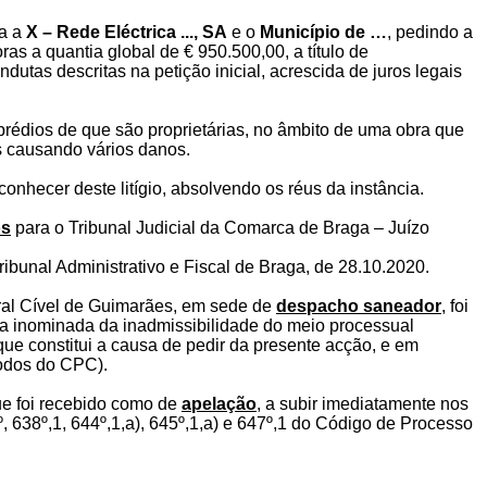
ra a
X – Rede Eléctrica ..., SA
e o
Município de …
, pedindo a
as a quantia global de € 950.500,00, a título de
utas descritas na petição inicial, acrescida de juros legais
prédios de que são proprietárias, no âmbito de uma obra que
s causando vários danos.
nhecer deste litígio, absolvendo os réus da instância.
os
para o Tribunal Judicial da Comarca de Braga – Juízo
ibunal Administrativo e Fiscal de Braga, de 28.10.2020.
ral Cível de Guimarães, em sede de
despacho saneador
, foi
ria inominada da inadmissibilidade do meio processual
 que constitui a causa de pedir da presente acção, e em
todos do CPC).
ue foi recebido como de
apelação
, a subir imediatamente nos
º, 638º,1, 644º,1,a), 645º,1,a) e 647º,1 do Código de Processo