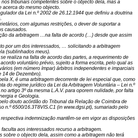
 nos tribunais competentes sobre o objecto dela, mas a
te acerca do mesmo objecto.
ulador da Lei n.º 2002 de 26.12.1944 que definiu a doutrina
.
etários, com algumas restrições, o dever de suportar a
os causados.
zação da arbitragem …na falta de acordo (…) desde que assim
to por um dos interessados, … solicitando a arbitragem
ela (sublinhados meus).
se realiza na falta de acordo das partes, a requerimento de
ordo voluntário prévio, sujeito a forma escrita, pelo qual as
u vários (em número ímpar) árbitros independentes e imparciais
 de 14 de Dezembro).
pela X, é uma arbitragem decorrente de lei especial que, como
ta do regime jurídico da Lei da Arbitragem Voluntária – Lei n.º
no artigo 3º da mesma L.A.V. para oporem nulidade, por falta
nergia e Geologia.
 pelo douto acórdão do Tribunal da Relação de Coimbra de
o n.º 6500/16.3T8VIS.C1 (in www.dgsi.pt), sumariado pelo
 da respectiva indemnização mantêm-se em vigor as disposições
faculta aos interessados recurso a arbitragem.
is sobre o objecto dela, assim como a arbitragem não terá