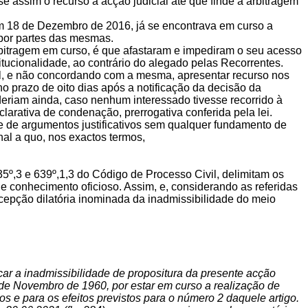
 assim o recurso a acção judicial até que finde a arbitragem
em 18 de Dezembro de 2016, já se encontrava em curso a
 por partes das mesmas.
bitragem em curso, é que afastaram e impediram o seu acesso
tucionalidade, ao contrário do alegado pelas Recorrentes.
l, e não concordando com a mesma, apresentar recurso nos
o prazo de oito dias após a notificação da decisão da
deriam ainda, caso nenhum interessado tivesse recorrido à
clarativa de condenação, prerrogativa conferida pela lei.
ie de argumentos justificativos sem qualquer fundamento de
nal a quo, nos exactos termos,
5º,3 e 639º,1,3 do Código de Processo Civil, delimitam os
 conhecimento oficioso. Assim, e, considerando as referidas
xcepção dilatória inominada da inadmissibilidade do meio
vocar a inadmissibilidade de propositura da presente acção
19 de Novembro de 1960, por estar em curso a realização de
s e para os efeitos previstos para o número 2 daquele artigo.