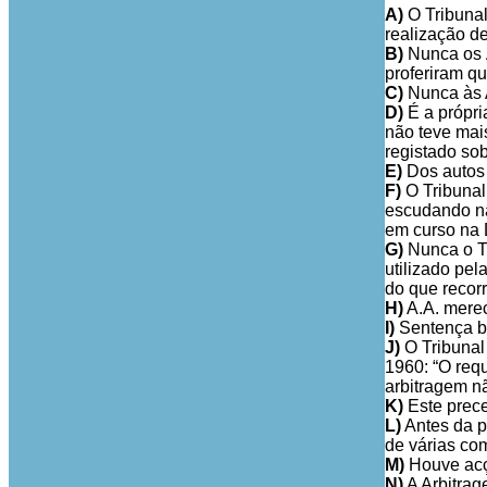
A)
O Tribunal
realização de
B)
Nunca os Á
proferiram q
C)
Nunca às A
D)
É a própri
não teve mai
registado so
E)
Dos autos 
F)
O Tribunal 
escudando na
em curso na 
G)
Nunca o Tr
utilizado pel
do que recorr
H)
A.A. merec
I)
Sentença ba
J)
O Tribuna
1960: “O req
arbitragem n
K)
Este prece
L)
Antes da pr
de várias co
M)
Houve acç
N)
A Arbitrag