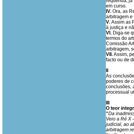
requerida, j
em curso.
IV.
Ora, as Re
arbitragem e
V.
Assim as R
à justiça e 
VI.
Diga-se q
termos do ar
Comissão Arb
arbitragem, s
VII.
Assim, pe
facto ou de d
II
As conclusõe
poderes de c
conclusões,
processual ut
III
O teor integ
“
Da inadmiss
Veio a Ré X –
judicial, ao 
arbitragem re