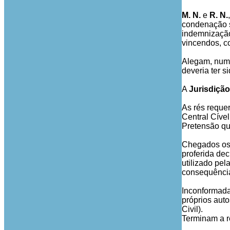
M. N.
e
R. N.
condenação so
indemnização 
vincendos, c
Alegam, numa
deveria ter 
A
Jurisdição
As rés reque
Central Cíve
Pretensão que
Chegados os 
proferida de
utilizado pel
consequênc
Inconformada
próprios auto
Civil).
Terminam a r