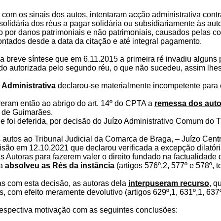
, com os sinais dos autos, intentaram acção administrativa cont
lidária dos réus a pagar solidária ou subsidiariamente às autor
por danos patrimoniais e não patrimoniais, causados pelas cond
ontados desde a data da citação e até integral pagamento.
 breve síntese que em 6.11.2015 a primeira ré invadiu alguns 
sido autorizada pelo segundo réu, o que não sucedeu, assim lhe
 Administrativa
declarou-se materialmente incompetente para co
reram então ao abrigo do art. 14º do CPTA a
remessa dos aut
l de Guimarães.
 foi deferida, por decisão do Juízo Administrativo Comum do Tr
autos ao Tribunal Judicial da Comarca de Braga, – Juízo Cent
cisão em 12.10.2021 que declarou verificada a excepção dilató
as Autoras para fazerem valer o direito fundado na factualidade
ia
absolveu as Rés da instância
(artigos 576º,2, 577º e 578º, 
s com esta decisão, as autoras dela
interpuseram recurso
, q
s, com efeito meramente devolutivo (artigos 629º,1, 631º,1, 637
espectiva motivação com as seguintes conclusões: