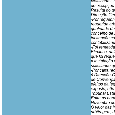
Notificadas, 
de excepção 
Resulta do te
Direcção-Ger
-Por requerim
requerida arb
qualidade de 
concelho de 
inclinação c
contabilizand
-Foi remetida
Eléctrica, da
que foi reque
a instalação 
solicitando 
-Por carta re
à Direcção-Ge
de Convenção
efeitos da l
exposto, não 
Tribunal Esta
Entre as norm
Novembro de 
O valor das 
arbitragem, 