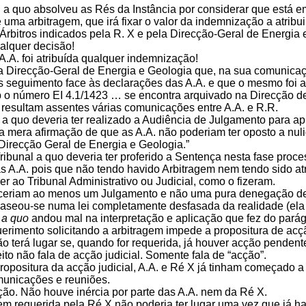
 a quo absolveu as Rés da Instância por considerar que está em 
 uma arbitragem, que irá fixar o valor da indemnização a atribu
rbitros indicados pela R. X e pela Direcção-Geral de Energia 
ualquer decisão!
.A. foi atribuída qualquer indemnização!
a Direcção-Geral de Energia e Geologia que, na sua comunicaç
s seguimento face às declarações das A.A. e que o mesmo foi ar
b o número EI 4.1/1423 … se encontra arquivado na Direcção de
resultam assentes várias comunicações entre A.A. e R.R.
a quo deveria ter realizado a Audiência de Julgamento para apu
 mera afirmação de que as A.A. não poderiam ter oposto a nuli
Direcção Geral de Energia e Geologia.”
ibunal a quo deveria ter proferido a Sentença nesta fase proc
as A.A. pois que não tendo havido Arbitragem nem tendo sido at
er ao Tribunal Administrativo ou Judicial, como o fizeram.
eriam ao menos um Julgamento e não uma pura denegação de J
seou-se numa lei completamente desfasada da realidade (ela p
l
a quo
andou mal na interpretação e aplicação que fez do parág
uerimento solicitando a arbitragem impede a propositura de acç
ão terá lugar se, quando for requerida, já houver acção penden
ito não fala de acção judicial. Somente fala de “acção”.
opositura da acção judicial, A.A. e Ré X já tinham começado a d
municações e reuniões.
ão. Não houve inércia por parte das A.A. nem da Ré X.
em requerida pela Ré X não poderia ter lugar uma vez que já 