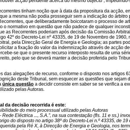
á houver acção pendente acerca do mesmo objecto”, impedindo-se
correntes tinham noção que à data da propositura da acção, 
 que a mesma não podia prosseguir sem a indicação do árbitro
ecorrentes, que deliberadamente boicotaram o processo de ar
não o normativo em questão que não padece de qualquer inconsti
ue as Recorrentes poderiam após decisão da Comissão Arbitra
tigo 42º do Decreto-Lei nº 43335, de 19 de Novembro de 1960, n
itral, pela Direcção Geral de Energia e Geologia; as partes po
olicitar a fixação do valor da indemnização através de acção de
rcebe-se que o presente recurso interposto resulta de uma sér
ireito, pelo que se deverá manter a decisão proferida pelo Tribu
s das alegações de recurso, conforme o disposto nos artigos 63
ognição deste Tribunal, sem esquecer as questões que sejam de
 a
única questão
a decidir consiste em saber se se verifica a e
ilizado pelas Autoras.
ral da decisão recorrida é este:
ibilidade do meio processual utilizado pelas Autoras
 Rede Eléctrica ..., S.A.”, na sua contestação (fls. 11 e ss.) in
abrigo do disposto no artigo 38º do Decreto-Lei n.º 43335, de 
querida pela Ré X, à Direcção de Energia e Geologia, nos termo