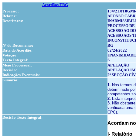
Acórdãos TRG
Processo:
134/21.8T8GM
Relator:
AFONSO CABR
Descritores:
INADMISSIBIL
PROCESSO DE
ACESSO AO DI
ACESSO AOS T
INCONSTITUC
Nº do Documento:
RG
Data do Acordão:
02/24/2022
Votação:
UNANIMIDADE
Texto Integral:
S
Meio Processual:
APELAÇÃO
Decisão:
APELAÇÃO I
Indicações Eventuais:
2ª SECÇÃO CÍ
Sumário:
1.
Nos termos do 
determinado por
competentes sob
2.
Esta interpre
3.
Não obstante,
verificada uma e
CPC).
Decisão Texto Integral:
Acordam no 
I- Relatório