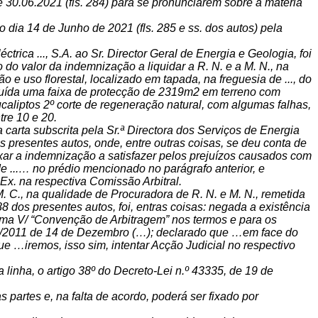
e 30.06.2021 (fls. 284) para se pronunciarem sobre a matéria
 dia 14 de Junho de 2021 (fls. 285 e ss. dos autos) pela
rica ..., S.A. ao Sr. Director Geral de Energia e Geologia, foi
 do valor da indemnização a liquidar a R. N. e a M. N., na
o e uso florestal, localizado em tapada, na freguesia de ..., do
ituída uma faixa de protecção de 2319m2 em terreno com
liptos 2º corte de regeneração natural, com algumas falhas,
tre 10 e 20.
 carta subscrita pela Sr.ª Directora dos Serviços de Energia
os presentes autos, onde, entre outras coisas, se deu conta de
 fixar a indemnização a satisfazer pelos prejuízos causados com
o de ...… no prédio mencionado no parágrafo anterior, e
x. na respectiva Comissão Arbitral.
M. C., na qualidade de Procuradora de R. N. e M. N., remetida
8 dos presentes autos, foi, entras coisas: negada a existência
ma V/ “Convenção de Arbitragem” nos termos e para os
 63/2011 de 14 de Dezembro (…); declarado que …em face do
ue …iremos, isso sim, intentar Acção Judicial no respectivo
linha, o artigo 38º do Decreto-Lei n.º 43335, de 19 de
artes e, na falta de acordo, poderá ser fixado por