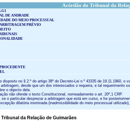
Acórdão do Tribunal da Rela
R.G1
AL DE ANDRADE
IDADE DO MEIO PROCESSUAL
 ARBITRAGEM PRÉVIO
REITO
RIBUNAIS
IONALIDADE
MPROCEDENTE
VEL
disposto no § 2.º do artigo 38º do Decreto-Lei n.º 43335 de 19.11.1960, o va
 arbitragem, desde que um dos interessados o requeira, e tal requerimento so
re o objecto dela.
tação não ofende o texto Constitucional, nomeadamente o art. 20º,1 CRP.
 se o particular desprezar a arbitragem que está em curso, e for posteriorm
xcepção dilatória inominada (inadmissibilidade do meio processual utilizado),
Tribunal da Relação de Guimarães