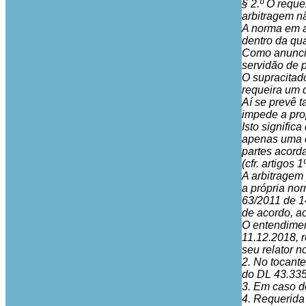
§ 2.º O reque
arbitragem n
A norma em a
dentro da qua
Como anuncia
servidão de 
O supracitad
requeira um 
Aí se prevê 
impede a pro
Isto signific
apenas uma de
partes acorda
(cfr. artigos
A arbitragem 
a própria nor
63/2011 de 1
de acordo, a
O entendimen
11.12.2018, 
seu relator n
2. No tocante
do DL 43.335
3. Em caso de
4. Requerida 