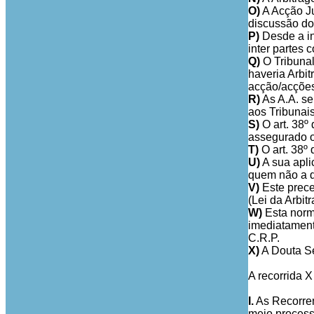
O)
A Acção Ju
discussão dos
P)
Desde a in
inter partes 
Q)
O Tribuna
haveria Arbi
acção/acções 
R)
As A.A. se
aos Tribunais
S)
O art. 38º 
assegurado o 
T)
O art. 38º 
U)
A sua apli
quem não a q
V)
Este prece
(Lei da Arbit
W)
Esta norma
imediatamente
C.R.P.
X)
A Douta Sen
A recorrida X
I.
As Recorren
meio processu