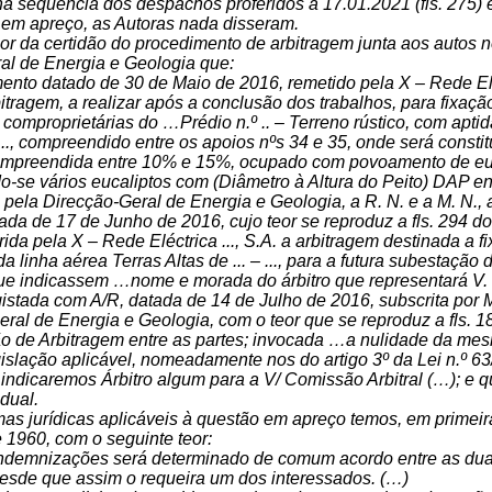
na sequência dos despachos proferidos a 17.01.2021 (fls. 275) 
em apreço, as Autoras nada disseram.
or da certidão do procedimento de arbitragem junta aos autos no
al de Energia e Geologia que:
ento datado de 30 de Maio de 2016, remetido pela X – Rede Eléct
itragem, a realizar após a conclusão dos trabalhos, para fixação
comproprietárias do …Prédio n.º .. – Terreno rústico, com aptidã
..., compreendido entre os apoios nºs 34 e 35, onde será const
ompreendida entre 10% e 15%, ocupado com povoamento de euca
o-se vários eucaliptos com (Diâmetro à Altura do Peito) DAP en
 pela Direcção-Geral de Energia e Geologia, a R. N. e a M. N., a
tada de 17 de Junho de 2016, cujo teor se reproduz a fls. 294 d
rida pela X – Rede Eléctrica ..., S.A. a arbitragem destinada a
da linha aérea Terras Altas de ... – ..., para a futura subestaçã
que indicassem …nome e morada do árbitro que representará V. E
gistada com A/R, datada de 14 de Julho de 2016, subscrita por 
ral de Energia e Geologia, com o teor que se reproduz a fls. 18
 de Arbitragem entre as partes; invocada …a nulidade da mes
egislação aplicável, nomeadamente nos do artigo 3º da Lei n.º
indicaremos Árbitro algum para a V/ Comissão Arbitral (…); e q
dual.
as jurídicas aplicáveis à questão em apreço temos, em primeira 
1960, com o seguinte teor:
indemnizações será determinado de comum acordo entre as duas p
desde que assim o requeira um dos interessados. (…)